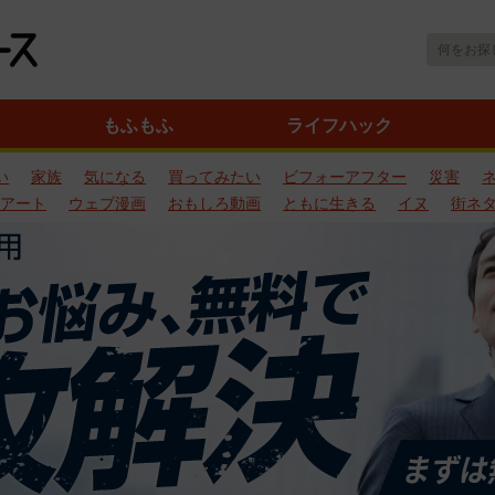
もふもふ
ライフハック
い
家族
気になる
買ってみたい
ビフォーアフター
災害
アート
ウェブ漫画
おもしろ動画
ともに生きる
イヌ
街ネ