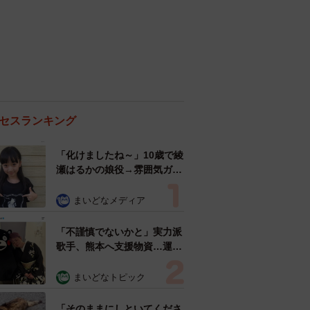
セスランキング
「化けましたね～」10歳で綾
瀬はるかの娘役→雰囲気ガラ
リの18歳に成長 「メイクで
雰囲気が」「宝塚に入れそ
まいどなメディア
う」
「不謹慎でないかと」実力派
歌手、熊本へ支援物資…運搬
トラックの車体デザインにた
めらい 「痛いほど伝わる」
まいどなトピック
「行動され立派」
「そのままにしといてくださ