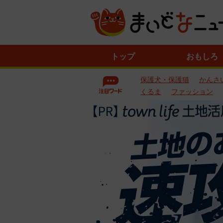
ニ
トップ
おもしろ
ュ
ー
保護犬・保護猫
かんさ
ス
一
くるま
ファッション
覧