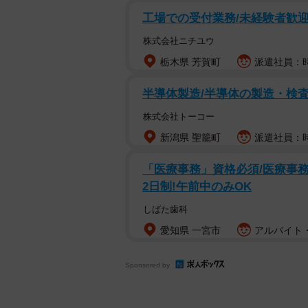
工場での受付業務/未経験者歓
株式会社ニチユウ
栃木県 芳賀町
派遣社員：時給
半導体製造/半導体の製造・検査作
株式会社トーコー
新潟県 聖籠町
派遣社員：時
「医療事務」資格必須/医療事務/
2日制!午前中のみOK
しばた歯科
愛知県 一宮市
アルバイト・
Sponsored by