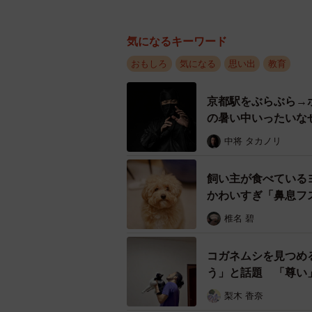
気になるキーワード
おもしろ
気になる
思い出
教育
京都駅をぶらぶら→
の暑い中いったいな
中将 タカノリ
飼い主が食べている
かわいすぎ「鼻息フ
椎名 碧
コガネムシを見つめ
う」と話題 「尊い
梨木 香奈