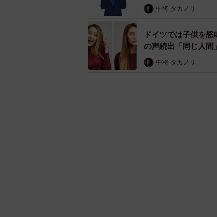
中将 タカノリ
ドイツでは子供を怒
の声続出「同じ人間
中将 タカノリ