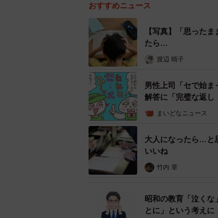
おすすめニュース
【写真】「思ったま
たら…
渡辺 晴子
男性上司「セで始ま
解答に「完璧な返し
まいどなニュース
大人になったら…と
いいね
竹内 章
昭和の教育「泣くな
とに」という考えに