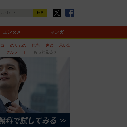
エンタメ
マンガ
ネコ
のりもの
観光
夫婦
思い出
タ
グルメ
IT
もっと見る