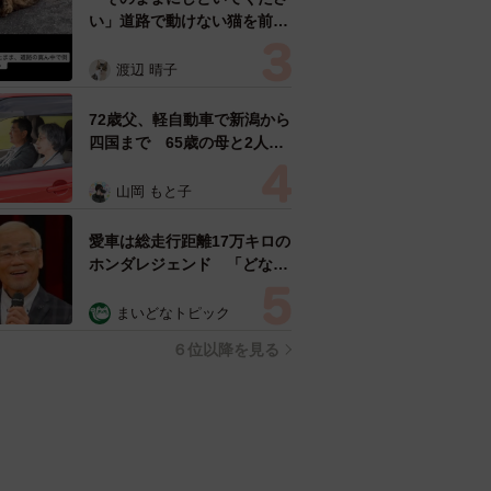
い」道路で動けない猫を前に
返された一言… 懸命に生き
ようとした4日間 「命の重
渡辺 晴子
さはみんな同じ」保護団体代
表の訴え
72歳父、軽自動車で新潟から
四国まで 65歳の母と2人で
3泊4日の旅 パーキングの休
憩まで分刻み… 「大学生で
山岡 もと子
も組まねえよ！」
愛車は総走行距離17万キロの
ホンダレジェンド 「どなた
か欲しい方が居たら」 大御
所漫才師が譲渡の意向
まいどなトピック
６位以降を見る