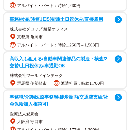
アルバイト・パート：時給1,230円
事務/検品/時短1日5時間/土日祝休み/直接雇用
株式会社グロップ 綾部オフィス
京都府 亀岡市
アルバイト・パート：時給1,250円～1,563円
高収入も狙える/自動車関連部品の製造・検査/2
交替/土日祝休み/車通勤OK
株式会社ワールドインテック
群馬県 伊勢崎市
派遣社員：時給1,700円
事務職/介護/医療事務/駅徒歩圏内/交通費支給/社
会保険加入相談可!
医療法人愛泉会
大阪府 守口市
アルバイト・パート：時給1,177円～1,300円