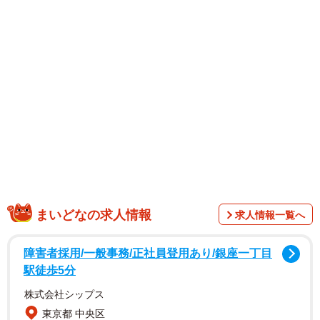
【八伏紗世さんプロフィル】
やぶせさや 1998年9月28日生まれ 大阪府出身 AB型。
身長170cm B78 W59 H86 2021年10月にゼロイチファミ
リアに所属。「10頭身レースクイーン」として話題となり
2023年7月に日本レースクイーン大賞2023新人部門を受
賞。現在は、グラビアを中心に活動中。趣味はサッカー観
戦、一人外食 特技はキックボクシング
まいどなの求人情報
求人情報一覧へ
障害者採用/一般事務/正社員登用あり/銀座一丁目
駅徒歩5分
株式会社シップス
東京都 中央区