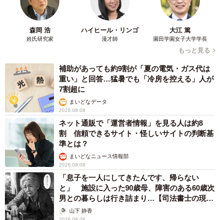
森岡 浩
ハイヒール・リンゴ
大江 篤
姓氏研究家
漫才師
園田学園女子大学学長
もっと見る
補助があっても約9割が「夏の電気・ガス代は
重い」と回答…猛暑でも「冷房を控える」人が
7割超に
まいどなデータ
2026.08.08
ネット通販で「運営者情報」を見る人は約8
割 信頼できるサイト・怪しいサイトの判断基
準とは？
まいどなニュース情報部
2026.08.08
「息子を一人にしてきたんです、帰らない
と」 施設に入った90歳母、障害のある60歳次
男との暮らしは行き詰まり…【司法書士の現場
から】
山下 静香
2026.08.08