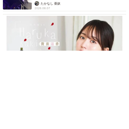
たかなし 亜妖
2026.08.07
乃木坂46賀喜遥香 5年ぶり週チャン表紙 巻頭グラビアでは
激レアなメガネルームウエア姿
まいどなニュースエンタメ部
2026.08.07
3児の母 43歳女優の肩見せコーデでファンざ
わざわ 「色っぽすぎて思わず二度見」「むっ
かしからずっと可愛い」