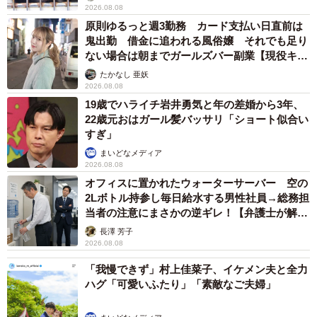
2026.08.08
原則ゆるっと週3勤務 カード支払い日直前は
鬼出勤 借金に追われる風俗嬢 それでも足り
ない場合は朝までガールズバー副業【現役キャ
ストに取材】
たかなし 亜妖
2026.08.08
19歳でハライチ岩井勇気と年の差婚から3年、
22歳元おはガール髪バッサリ「ショート似合い
すぎ」
まいどなメディア
2026.08.08
オフィスに置かれたウォーターサーバー 空の
2Lボトル持参し毎日給水する男性社員→総務担
当者の注意にまさかの逆ギレ！【弁護士が解
説】
長澤 芳子
2026.08.08
「我慢できず」村上佳菜子、イケメン夫と全力
ハグ「可愛いふたり」「素敵なご夫婦」