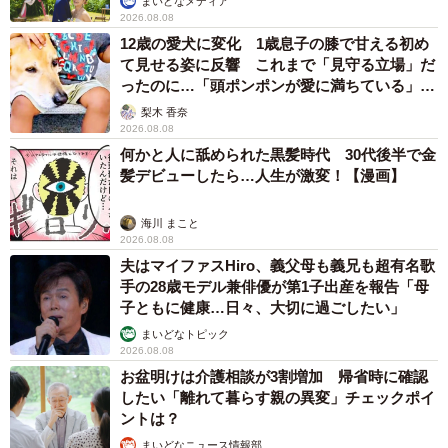
まいどなメディア
2026.08.08
12歳の愛犬に変化 1歳息子の膝で甘える初め
て見せる姿に反響 これまで「見守る立場」だ
ったのに…「頭ポンポンが愛に満ちている」
「尊…」
梨木 香奈
2026.08.08
何かと人に舐められた黒髪時代 30代後半で金
髪デビューしたら…人生が激変！【漫画】
海川 まこと
2026.08.08
夫はマイファスHiro、義父母も義兄も超有名歌
手の28歳モデル兼俳優が第1子出産を報告「母
子ともに健康…日々、大切に過ごしたい」
まいどなトピック
2026.08.08
お盆明けは介護相談が3割増加 帰省時に確認
したい「離れて暮らす親の異変」チェックポイ
ントは？
まいどなニュース情報部