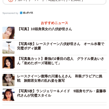
Sponsored by
おすすめニュース
【写真】10頭身美女の八伏紗世さん
【写真4枚】レースクイーン八伏紗世さん オール水着で
完璧ボディ披露
【写真集カット】最強の2番目の恋人 グラドル要あいさ
ん「攻めたポーズ堪能して」
レースクイーン復帰の川瀬もえさん 和装グラビアに挑
戦 旅館若女将の乱れ姿を激写
【写真5枚】ランジェリー＆メイド 9頭身モデル・斎藤恭
代さんが完璧スタイル