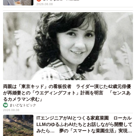
2026.08.08
両親は「東京キッド」の看板役者 ライダー演じた42歳元俳優
が再婚妻との「ウエディングフォト」計画を明言 「センスあ
るカメラマン求む」
まいどなトピック
2026.08.08
ITエンジニアがAIとつくる家庭菜園 ローカル
LLMのゆるふわAIたちとお話しながら開墾して
みたら… 夢の「スマートな菜園生活」実現な