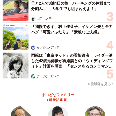
母と2人で3泊4日の旅 パーキングの休憩まで
分刻み… 「大学生でも組まねえよ！」
山岡 もと子
「我慢できず」村上佳菜子、イケメン夫と全力
ハグ「可愛いふたり」「素敵なご夫婦」
まいどなメディア
両親は「東京キッド」の看板役者 ライダー演
じた42歳元俳優が再婚妻との「ウエディングフ
ォト」計画を明言 「センスあるカメラマン求
む」
まいどなトピック
６位以降を見る
まいどなファミリー
（新着記事順）