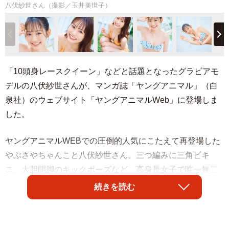
八伏紗世さん（撮影／玉井美世子）
「10頭身レースクイーン」などと話題となったグラビアモ
デルの八伏紗世さんが、マンガ誌「ヤングアニマル」（白
泉社）のウェブサイト「ヤングアニマルWeb」に登場しま
した。
ヤングアニマルWEBでの圧倒的人気にこたえて再登場した
やぶさやちゃんこと八伏紗世さん。三つ編みに三角ビキ
ニ、大胆開脚のキックポーズなど、高身長女子で唯一無二
のスレンダースタイルは必見です。
続きを読む
グラビアはこちらから
→
https://younganimal.com/episodes/19fe4d8e7c0b4/