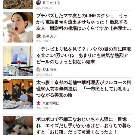
るか
井二 かける
2026.08.08
プチバズしたママ友とのLINEスクショ うっ
かり電話番号を流出させちゃった！ 激怒する
友人 慰謝料の相場はいくらですか【弁護士が
解説】
長澤 芳子
2026.08.08
「テレビより私を見て？」パパの目の前に陣取
る犬に1.4万いいね あまりにも健気な熱烈ア
ピールのちょっと切ない結末
梨木 香奈
2026.08.08
太っ腹！京都の老舗中華料理店がフルコース料
理50人前を無料提供 「一市民としてお礼を」
つながる善意の輪
京都新聞社
2026.08.08
ボロボロで不細工なおじいちゃん猫に一目惚
れ エイズだし手がかかるけど…おうちで暮ら
すと「おじ猫」だって可愛くなったよ！