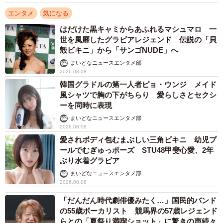
エンタメ
気になる
はだけた黒キャミからあふれるマシュマロ 一
世を風靡したグラビアレジェンド 伝説の「貝
殻ビキニ」から「サンゴNUDE」へ
まいどなニュースエンタメ部
2026.08.08
韓国グラドルの第一人者ピョ・ウンジ メイド
風シャツで胸の下がちらり 愛らしさとセクシ
ーを同時に表現
まいどなニュースエンタメ部
2026.08.08
愛されボディ包むまぶしい三角ビキニ 幼児プ
ールでむぎゅっポーズ STU48甲斐心愛、2年
ぶり水着グラビア
まいどなニュースエンタメ部
2026.08.08
「だんだん時代劇俳優みたく…」国民的バンド
の55歳ボーカリスト 競馬界の57歳レジェンド
らとの「夏祭り満喫ショット」に驚きの声続々