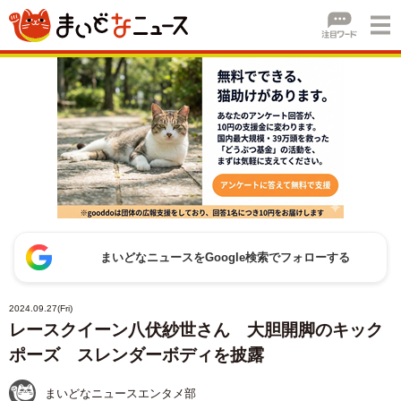
まいどなニュースをGoogle検索でフォローする
2024.09.27(Fri)
レースクイーン八伏紗世さん 大胆開脚のキック
ポーズ スレンダーボディを披露
まいどなニュースエンタメ部