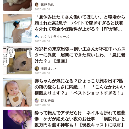
鶴野 浩己
2026.08.08
「夏休みはたくさん働いてほしい」と職場から
頼まれた高2息子 バイトで稼ぎすぎると扶養
を外れて税金や保険料が上がる？【FPが解
説】
もくもくライターズ
2026.08.08
2泊3日の東京出張→飼い主さんが不在中ハムス
ターに異変 眉間にできた深いしわ、「急に老
けた？」【漫画】
海川 まこと
2026.08.08
赤ちゃんが気になる？ひょっこり顔を出す2匹
の猫の愛らしさに悶絶…！ 「こんなかわいい
構図あります？」「ベストショットすぎる！」
梨木 香奈
2026.08.08
酔って転んでアザだらけ ネイルも折れて超悲
惨 ケガが絶えない夜のお仕事 「病院代」と
数万円を渡す神客も！【現役キャストに取材】