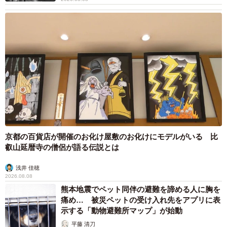
京都の百貨店が開催のお化け屋敷のお化けにモデルがいる 比
叡山延暦寺の僧侶が語る伝説とは
浅井 佳穂
2026.08.08
熊本地震でペット同伴の避難を諦める人に胸を
痛め… 被災ペットの受け入れ先をアプリに表
示する「動物避難所マップ」が始動
平藤 清刀