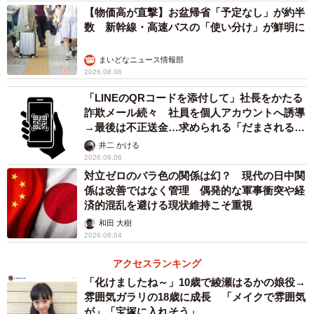
【物価高が直撃】お盆帰省「予定なし」が約半
数 新幹線・高速バスの「使い分け」が鮮明に
まいどなニュース情報部
2026.08.06
「LINEのQRコードを添付して」社長をかたる
詐欺メール続々 社員を個人アカウントへ誘導
→最後は不正送金…求められる「だまされる前
提」の対策
井二 かける
2026.08.06
対立ゼロのバラ色の関係は幻？ 現代の日中関
係は改善ではなく管理 偶発的な軍事衝突や経
済的混乱を避ける現状維持こそ重視
和田 大樹
2026.08.04
アクセスランキング
「化けましたね～」10歳で綾瀬はるかの娘役→
雰囲気ガラリの18歳に成長 「メイクで雰囲気
が」「宝塚に入れそう」