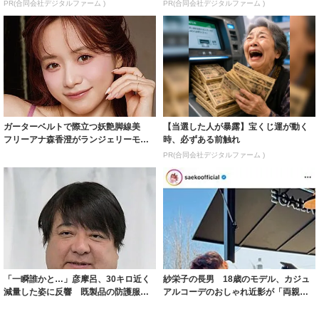
PR(合同会社デジタルファーム )
PR(合同会社デジタルファーム )
ガーターベルトで際立つ妖艶脚線美
【当選した人が暴露】宝くじ運が動く
フリーアナ森香澄がランジェリーモデ
時、必ずある前触れ
ルに ｢PE...
PR(合同会社デジタルファーム )
「一瞬誰かと…」彦摩呂、30キロ近く
紗栄子の長男 18歳のモデル、カジュ
減量した姿に反響 既製品の防護服が
アルコーデのおしゃれ近影が「両親の
着られると...
いいとこ取...