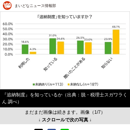
まいどなニュース情報部
『追納制度』を知っているか（出典：脱・税理士スガワラく
ん 調べ）
まだまだ画像は続きます。画像（1/7）
↓ スクロールで次の写真 ↓