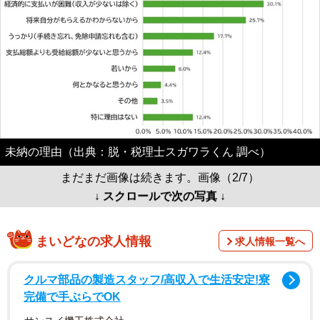
未納の理由（出典：脱・税理士スガワラくん 調べ）
まだまだ画像は続きます。画像（2/7）
↓ スクロールで次の写真 ↓
まいどなの求人情報
求人情報一覧へ
クルマ部品の製造スタッフ/高収入で生活安定!寮
完備で手ぶらでOK