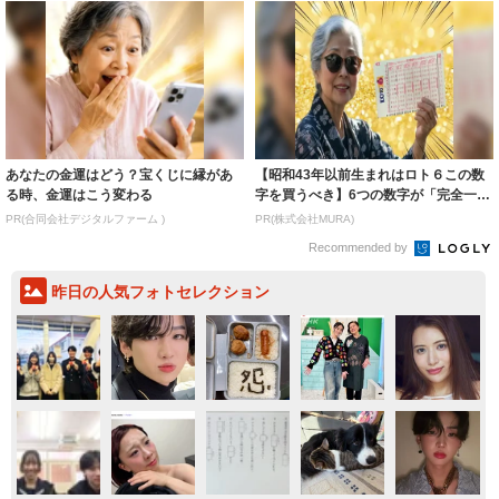
あなたの金運はどう？宝くじに縁があ
【昭和43年以前生まれはロト６この数
る時、金運はこう変わる
字を買うべき】6つの数字が「完全一
致」する方...
PR(合同会社デジタルファーム )
PR(株式会社MURA)
Recommended by
昨日の人気フォトセレクション