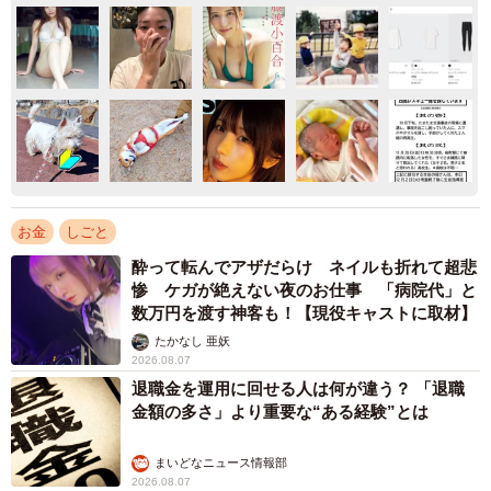
お金
しごと
酔って転んでアザだらけ ネイルも折れて超悲
惨 ケガが絶えない夜のお仕事 「病院代」と
数万円を渡す神客も！【現役キャストに取材】
たかなし 亜妖
2026.08.07
退職金を運用に回せる人は何が違う？ 「退職
金額の多さ」より重要な“ある経験”とは
まいどなニュース情報部
2026.08.07