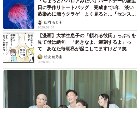
「ちょっとババロアみたい」パートナーの誕生
日に手作りトートバッグ 完成まで1年 淡い
藍染めに漂うクラゲ よく見ると…「センスす
ごい」
山岡 もと子
2026.08.07
【漫画】大学生息子の「頼れる彼氏」っぷりを
見て母は絶句 「起きなよ、遅刻するよ」っ
て…あなた毎朝私が起こしてますけど？笑
松波 穂乃圭
2026.08.07