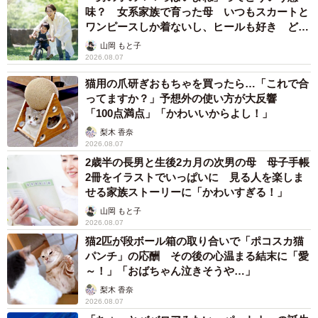
味？ 女系家族で育った母 いつもスカートと
ワンピースしか着ないし、ヒールも好き どの
へんが…
山岡 もと子
2026.08.07
猫用の爪研ぎおもちゃを買ったら…「これで合
ってますか？」予想外の使い方が大反響
「100点満点」「かわいいからよし！」
梨木 香奈
2026.08.07
2歳半の長男と生後2カ月の次男の母 母子手帳
2冊をイラストでいっぱいに 見る人を楽しま
せる家族ストーリーに「かわいすぎる！」
山岡 もと子
2026.08.07
猫2匹が段ボール箱の取り合いで「ポコスカ猫
パンチ」の応酬 その後の心温まる結末に「愛
～！」「おばちゃん泣きそうや…」
梨木 香奈
2026.08.07