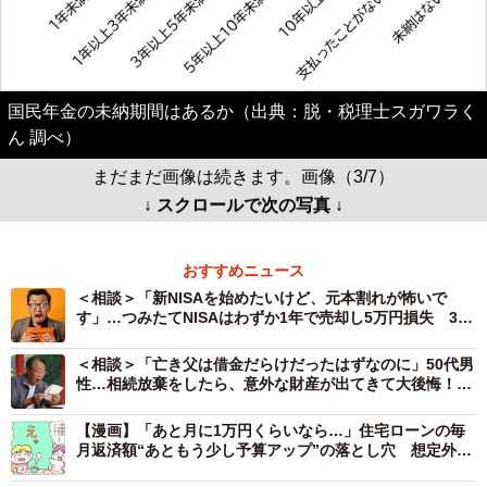
国民年金の未納期間はあるか（出典：脱・税理士スガワラく
ん 調べ）
まだまだ画像は続きます。画像（3/7）
↓ スクロールで次の写真 ↓
おすすめニュース
＜相談＞「新NISAを始めたいけど、元本割れが怖いで
す」…つみたてNISAはわずか1年で売却し5万円損失 30
代男性の悩みにFPがアドバイス
＜相談＞「亡き父は借金だらけだったはずなのに」50代男
性…相続放棄をしたら、意外な財産が出てきて大後悔！活
用したい「限定承認」制度とは
【漫画】「あと月に1万円くらいなら…」住宅ローンの毎
月返済額“あともう少し予算アップ”の落とし穴 想定外の
値上げラッシュで、あわや火の車