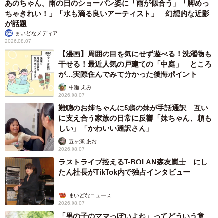
あのちゃん、雨の日のショーパン姿に「雨が似合う」「脚めっ
ちゃきれい！」「水も滴る良いアーティスト」 幻想的な近影
が話題
まいどなメディア
2026.08.07
【漫画】周囲の目を気にせず遊べる！洗濯物も
干せる！最近人気の戸建ての「中庭」 ところ
が…実際住んでみて分かった後悔ポイント
中瀬 えみ
2026.08.07
難聴のお姉ちゃんに5歳の妹が手話通訳 互い
に支え合う家族の日常に反響「妹ちゃん、頼も
しい」「かわいい通訳さん」
五ヶ瀬 あお
2026.08.07
ラストライブ控えるT-BOLAN森友嵐士 にし
たん社長がTikTok内で独占インタビュー
まいどなニュース
2026.08.07
「男の子のママっぽいよね」ってどういう意