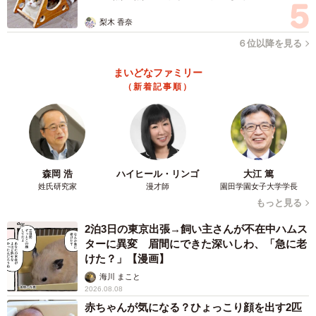
梨木 香奈
６位以降を見る
まいどなファミリー
（新着記事順）
森岡 浩
ハイヒール・リンゴ
大江 篤
姓氏研究家
漫才師
園田学園女子大学学長
もっと見る
2泊3日の東京出張→飼い主さんが不在中ハムス
ターに異変 眉間にできた深いしわ、「急に老
けた？」【漫画】
海川 まこと
2026.08.08
赤ちゃんが気になる？ひょっこり顔を出す2匹