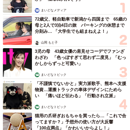
まいどなメディア
72歳父、軽自動車で新潟から四国まで 65歳の
母と2人で3泊4日の旅 パーキングの休憩まで
分刻み… 「大学生でも組まねえよ！」
山岡 もと子
3児の母 43歳女優の肩見せコーデでファンざ
わざわ 「色っぽすぎて思わず二度見」「むっ
かしからずっと可愛い」
まいどなトピック
「不謹慎でないかと」実力派歌手、熊本へ支援
物資…運搬トラックの車体デザインにためら
い 「痛いほど伝わる」「行動され立派」
まいどなトピック
猫用の爪研ぎおもちゃを買ったら…「これで合
ってますか？」予想外の使い方が大反響
「100点満点」「かわいいからよし！」