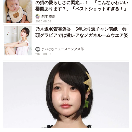
の猫の愛らしさに悶絶…！ 「こんなかわいい
構図あります？」「ベストショットすぎる！」
梨木 香奈
2026.08.08
乃木坂46賀喜遥香 5年ぶり週チャン表紙 巻
頭グラビアでは激レアなメガネルームウエア姿
まいどなニュースエンタメ部
2026.08.07