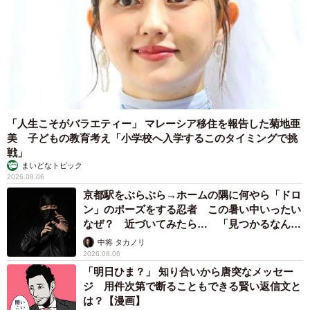
「人生こそがバラエティー」 マレーシア移住を報告した菊地亜
美 子どもの教育考え「小学校へ入学するこのタイミングで挑
戦」
まいどなトピック
2026.08.06
京都駅をぶらぶら→ホームの隅に何やら「ドロ
ン」のポーズをする忍者 この暑い中いったい
なぜ？ 近づいてみたら… 「見つかるなんて
未熟」
中将 タカノリ
2026.08.06
「明日ひま？」 知り合いから唐突なメッセー
ジ 用件次第で断ることもできる賢い返信文と
は？【漫画】