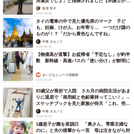
法違反でしょ」と指摘されました【弁護士が解
説】
長澤 芳子
2026.08.06
タイの電車の中で見た優先席のマーク 子ど
も、妊娠、けが人、お年寄り… 一つだけ謎の
ものが！？「だから黄色なんですね」
中将 タカノリ
2026.08.06
【物価高が直撃】お盆帰省「予定なし」が約半
数 新幹線・高速バスの「使い分け」が鮮明に
まいどなニュース情報部
2026.08.06
83歳父が骨折で入院 ３カ月の病院生活があま
りに退屈で「画用紙と色鉛筆持ってこい！」→
スケッチブックを見た家族が仰天「これ、売れ
ますよ…」
中将 タカノリ
2026.08.06
1歳息子が腕を亜脱臼 「奥さん、専業主婦な
のに」と夫の後輩から一言 母は泣きながら対