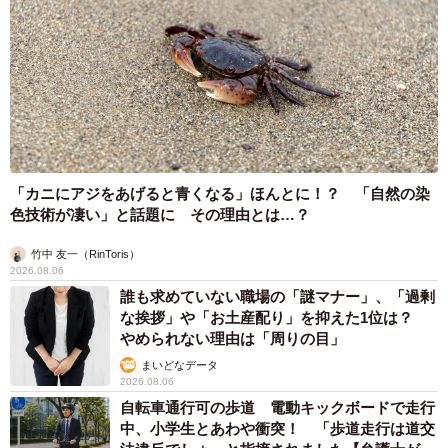
「カニにアジをあげると青くなる」ほんとに！？ 「自然の染
色技術が凄い」と話題に その理由とは…？
竹中 友一（RinToris）
2026.08.06
誰も求めていない職場の「謎マナー」、「過剰
な挨拶」や「お土産配り」を抑えた1位は？
やめられない理由は「周りの目」
まいどなデータ
2026.08.06
自転車通行可の歩道 電動キックボードで走行
中、小学生とあわや衝突！ 「歩道走行は道交