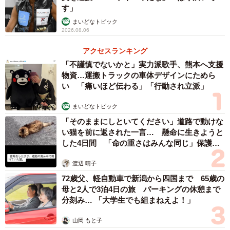
す」
騒ぎを鎮めたことで海人の宰（さい＝長官）に任じられた
まいどなトピック
という。
2026.08.06
アクセスランキング
志賀島にある志賀海神社は、全国の綿津見神社の総本家
「不謹慎でないかと」実力派歌手、熊本へ支援
で、現在でも安曇家が社家を務めている。
物資…運搬トラックの車体デザインにためら
い 「痛いほど伝わる」「行動され立派」
安曇氏は後に各地に移住、長野県の安曇野をはじめ、「あ
まいどなトピック
ずみ」「あつみ」などの地名は安曇一族の移住先であるこ
「そのままにしといてください」道路で動けな
とが多い。
い猫を前に返された一言… 懸命に生きようと
した4日間 「命の重さはみんな同じ」保護団
体代表の訴え
渡辺 晴子
72歳父、軽自動車で新潟から四国まで 65歳の
母と2人で3泊4日の旅 パーキングの休憩まで
分刻み… 「大学生でも組まねえよ！」
山岡 もと子