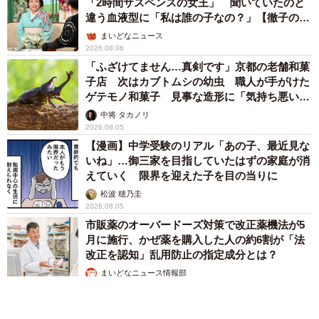
「2時間サスペンスの女王」 聞いていたのと
違う血液型に「私は誰の子なの？」【徹子の部
屋】
まいどなニュース
2026.08.06
「ふざけてません…真剣です」京都の老舗和菓
子店 次はカブトムシの幼虫 職人が手がけた
ゲテモノ和菓子 見事な造形に「気持ち悪いく
らいリアル」
中将 タカノリ
2026.08.05
【漫画】中学受験のリアル「あの子、最近見な
いね」…御三家を目指していたはずの家庭が消
えていく 限界を迎えた子を目の当りに
松波 穂乃圭
2026.08.05
市販薬のオーバードーズ対策で改正薬機法が5
月に施行、かぜ薬を購入した人の約6割が「法
改正を認知」乱用防止の指定成分とは？
まいどなニュース情報部
2026.08.05