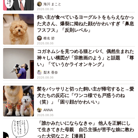
海川 まこと
2026.08.06
飼い主が食べているヨーグルトをもらえなかっ
た犬さん、爆裂に拗ねた顔がかわいすぎ「鼻息
フスフス」「反則レベル」
椎名 碧
2026.08.06
コガネムシを見つめる猫とパパ、偶然生まれた
神々しい構図が「宗教画のよう」と話題 「尊
い」「ていうかライオンキング」
梨木 香奈
2026.08.06
髪をバッサリと切った飼い主が帰宅すると→愛
犬たちの反応に「ワンコ様でも戸惑うのね
（笑）」「困り顔がかわいい」
ANNA
2026.08.06
「誰かみたいにならなきゃ」 他人を正解にし
て生きてきた母親 自己主張が苦手な娘に教わ
った大切なこと【漫画】