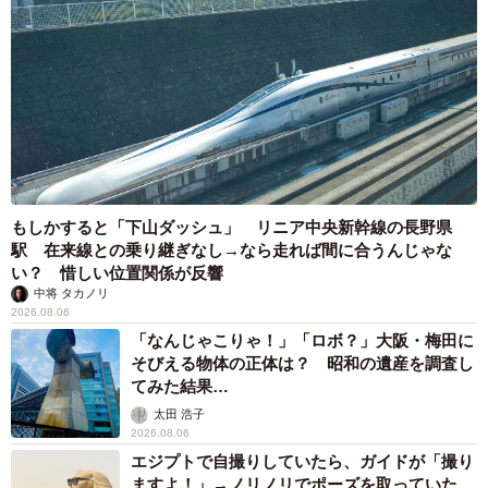
もしかすると「下山ダッシュ」 リニア中央新幹線の長野県
駅 在来線との乗り継ぎなし→なら走れば間に合うんじゃな
い？ 惜しい位置関係が反響
中将 タカノリ
2026.08.06
「なんじゃこりゃ！」「ロボ？」大阪・梅田に
そびえる物体の正体は？ 昭和の遺産を調査し
てみた結果…
太田 浩子
2026.08.06
エジプトで自撮りしていたら、ガイドが「撮り
ますよ！」→ノリノリでポーズを取っていた