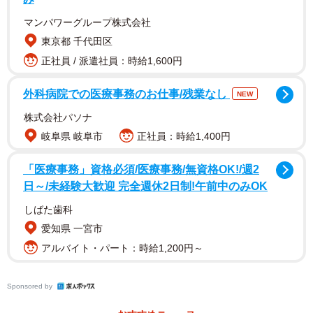
マンパワーグループ株式会社
「水占」は「みずうら」とも「みなうら」ともいい、古代
東京都 千代田区
から行われていた占いの一種である。
正社員 / 派遣社員：時給1,600円
水の増減や清濁、或いは水にもみや豆などを落として、そ
外科病院での医療事務のお仕事/残業なし
NEW
の沈み具合で占うなどともいわれ、具体的にどうやってい
株式会社パソナ
たのかははっきりしない部分が多い。また、地域によって
岐阜県 岐阜市
正社員：時給1,400円
占い方が異なっていたともされる。いずれにしても、川辺
などの水の流れで占っていたらしい。
「医療事務」資格必須/医療事務/無資格OK!/週2
日～/未経験大歓迎 完全週休2日制!午前中のみOK
「水卜」は、お寺などこうした水による占いを行っていた
しばた歯科
ことに由来する名字であると考えられる。
愛知県 一宮市
「安住」紳一郎アナウンサー
アルバイト・パート：時給1,200円～
Sponsored by