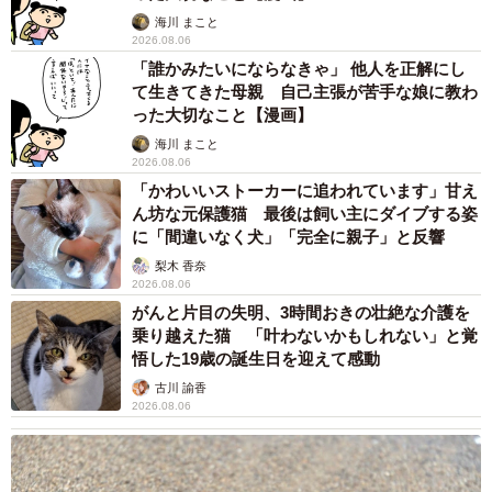
海川 まこと
2026.08.06
「誰かみたいにならなきゃ」 他人を正解にし
て生きてきた母親 自己主張が苦手な娘に教わ
った大切なこと【漫画】
海川 まこと
2026.08.06
「かわいいストーカーに追われています」甘え
ん坊な元保護猫 最後は飼い主にダイブする姿
に「間違いなく犬」「完全に親子」と反響
梨木 香奈
2026.08.06
がんと片目の失明、3時間おきの壮絶な介護を
乗り越えた猫 「叶わないかもしれない」と覚
悟した19歳の誕生日を迎えて感動
古川 諭香
2026.08.06