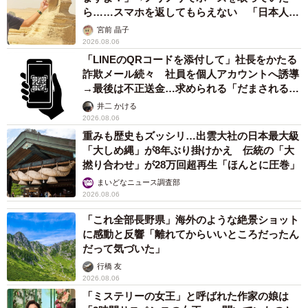
ら……スマホを返してもらえない 「日本人は
カモ代表かも」「私は6時間で3万円払った」
宮前 晶子
2026.08.06
「LINEのQRコードを添付して」社長をかたる
詐欺メール続々 社員を個人アカウントへ誘導
→最後は不正送金…求められる「だまされる前
提」の対策
井二 かける
2026.08.06
重みも歴史もズッシリ…出雲大社の日本最大級
「大しめ縄」が8年ぶり掛けかえ 伝統の「大
撚り合わせ」が28万回超再生「ほんとに圧巻」
まいどなニュース調査部
2026.08.06
「これ全部長野県」海外のような絶景ショット
に感動と反響「離れてからいいところだったん
だって気づいた」
行橋 友
2026.08.06
「ミステリーの女王」と呼ばれた作家の娘は