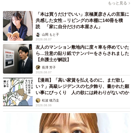
もっと見る
「本は買うだけでいい」京極夏彦さんの言葉に
共感した女性→リビングの本棚に140冊を積
読 「家に自分だけの本屋さん」
山岡 もと子
2026.08.07
友人のマンション敷地内に度々車を停めていた
ら…注意の貼り紙でナンバーをさらされました
【弁護士が解説】
長澤 芳子
2026.08.07
【漫画】「高い家賃を払えるのに、まだ欲し
い？」高級レジデンスの七夕飾り、書かれた願
い事にびっくり 人の欲には終わりがないのか
松波 穂乃圭
2026.08.06