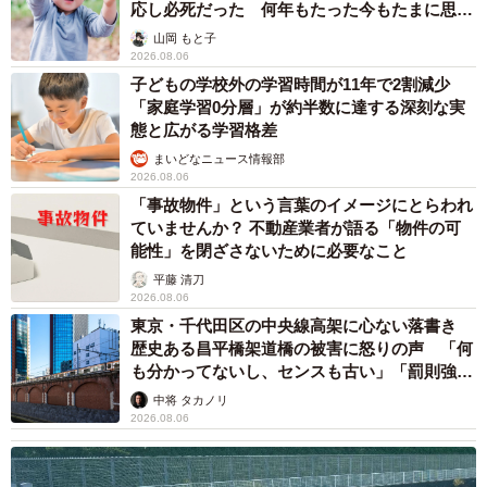
応し必死だった 何年もたった今もたまに思い
出し…
山岡 もと子
2026.08.06
子どもの学校外の学習時間が11年で2割減少
「家庭学習0分層」が約半数に達する深刻な実
態と広がる学習格差
まいどなニュース情報部
2026.08.06
「事故物件」という言葉のイメージにとらわれ
ていませんか？ 不動産業者が語る「物件の可
能性」を閉ざさないために必要なこと
平藤 清刀
2026.08.06
東京・千代田区の中央線高架に心ない落書き
歴史ある昌平橋架道橋の被害に怒りの声 「何
も分かってないし、センスも古い」「罰則強化
して」
中将 タカノリ
2026.08.06