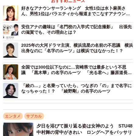
おすすめニュース
好きなアナウンサーランキング 女性1位は水卜麻美さ
ん、男性1位はバラエティから報道までこなすアナウンサ
ー
安住アナの趣味は「名門校の入学式で記念撮影」 出張先
の滋賀でも、その理由とは？
2025年の大河ドラマ主演、横浜流星の名前の不思議 横浜
出身なのに「名字のルーツ」は横浜ではなかった！？
全国では300位以下なのに…宮崎県では最多という不思
議 「黒木華」の名字のルーツ 「光る君へ」藤原道長の
妻を演じ注目
「綾の…」と名乗っていたら、つなぎの「の」まで名字に
なっちゃった！？ 「綾野剛」の名字のルーツ
エンタメ
サブカル
夕日を浴びて振り返る姿は女神のよう STU48
中村舞の背中がきれい ロングヘアをバッサリ