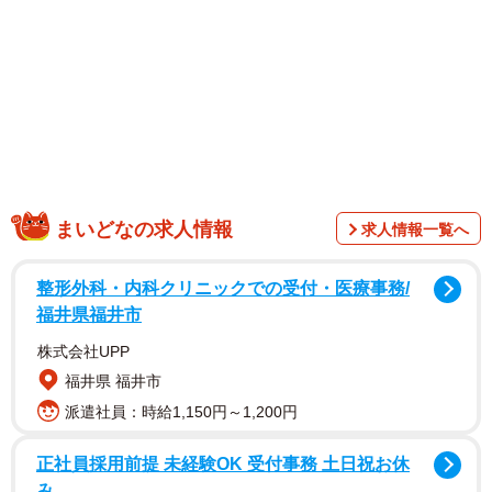
まいどなの求人情報
求人情報一覧へ
整形外科・内科クリニックでの受付・医療事務/
福井県福井市
この「水卜」という名字は極めて珍しい。本人は千葉県出
身だが、この名字は香川県にごくわずかにあるだけだ。
株式会社UPP
「水卜」の「卜」はカタカナの「ト」ではなく、漢字の
福井県 福井市
「卜（ぼく）」。「卜」は「うらなう」という意味で、
派遣社員：時給1,150円～1,200円
「占」と同じ意味。つまり、「水卜」とは「水占」のこと
正社員採用前提 未経験OK 受付事務 土日祝お休
だ。
み