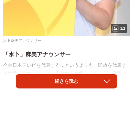
1/2
水卜麻美アナウンサー
「水卜」麻美アナウンサー
今や日本テレビを代表する…というよりも、民放を代表す
る女性アナウンサーの一人となった水卜（みうら）麻美ア
続きを読む
ナ。
オリコン調査「好きな女性アナウンサーランキング」で
は、2013年から2017年まで5年連続で1位を獲得。明治安田
生命調査「理想の上司ランキング」でも7回連続1位になる
など、高い好感度を保っている。