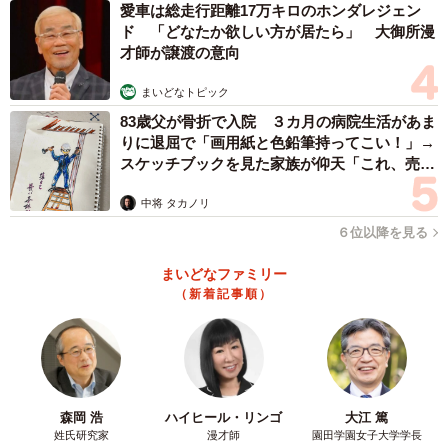
愛車は総走行距離17万キロのホンダレジェン
ド 「どなたか欲しい方が居たら」 大御所漫
才師が譲渡の意向
まいどなトピック
83歳父が骨折で入院 ３カ月の病院生活があま
りに退屈で「画用紙と色鉛筆持ってこい！」→
スケッチブックを見た家族が仰天「これ、売れ
ますよ…」
中将 タカノリ
６位以降を見る
まいどなファミリー
（新着記事順）
森岡 浩
ハイヒール・リンゴ
大江 篤
姓氏研究家
漫才師
園田学園女子大学学長