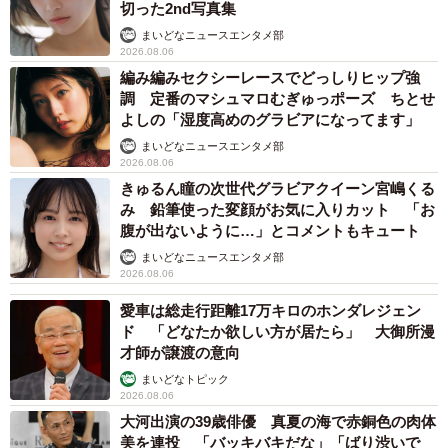
切った2nd写真集
2/2
まいどなニュースエンタメ部
2026.08.06
安住紳一郎アナウンサー
編み編みセクシーレースでどっしりヒップ強
調 定番のマシュマロむぎゅっポーズ ちとせ
一方、男性アナとして人気が高いのがTBSの安住紳一郎ア
よしの「湿度高めのグラビアになってます」
ナ。役員待遇という肩書でもある。
まいどなニュースエンタメ部
2026.08.06
きゅるん瞳の次世代グラビアクイーン宮嶋くる
「あずみ」という名字は古代豪族安曇（あずみ）氏の末裔
み 鉛筆使った変顔がお気に入りカット 「お
で、いろいろな漢字を書く。その中で現在最も数が多いの
腹が出ないように…」とコメントもキュート
が「安住」である。
まいどなニュースエンタメ部
2026.08.06
古代豪族の安曇氏とは、筑前国糟屋郡安曇郷（現在の福岡
愛車は総走行距離17万キロのホンダレジェン
市）をルーツとし、海神である綿津見命（わたつみのみこ
ド 「どなたか欲しい方が居たら」 大御所漫
才師が譲渡の意向
と）を祖とする海の一族である。
まいどなトピック
安曇氏は「漢委奴国王印」の金印が発見されたことで有名
2026.08.06
な志賀島を本拠として、大陸とも交易があった。『日本書
大河出演の39歳俳優 真夏の海で赤銅色の肉体
美を連投 「バッキバキだな」「ばり渋いで
紀』によると、応神天皇の時代に安曇大浜が各地の海人の