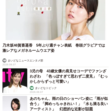
乃木坂46賀喜遥香 5年ぶり週チャン表紙 巻頭グラビアでは
激レアなメガネルームウエア姿
まいどなニュースエンタメ部
2026.08.07
3児の母 43歳女優の肩見せコーデでファンざ
わざわ 「色っぽすぎて思わず二度見」「むっ
かしからずっと可愛い」
まいどなトピック
2026.08.07
あのちゃん、雨の日のショーパン姿に「雨が似
合う」「脚めっちゃきれい！」「水も滴る良い
アーティスト」 幻想的な近影が話題