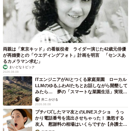
両親は「東京キッド」の看板役者 ライダー演じた42歳元俳優
が再婚妻との「ウエディングフォト」計画を明言 「センスあ
るカメラマン求む」
まいどなトピック
2026.08.08
ITエンジニアがAIとつくる家庭菜園 ローカル
LLMのゆるふわAIたちとお話しながら開墾して
みたら… 夢の「スマートな菜園生活」実現な
るか
井二 かける
2026.08.08
プチバズしたママ友とのLINEスクショ うっ
かり電話番号を流出させちゃった！ 激怒する
友人 慰謝料の相場はいくらですか【弁護士が
解説】