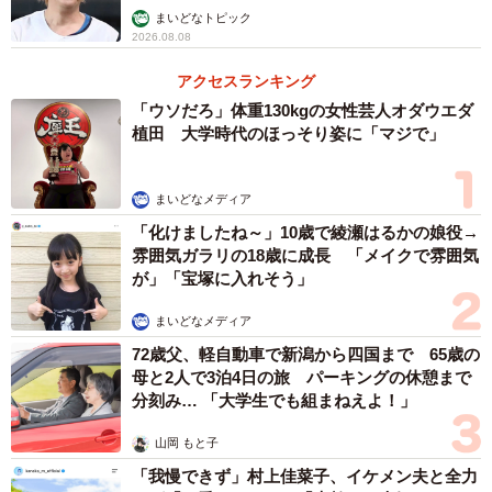
まいどなトピック
2026.08.08
アクセスランキング
「ウソだろ」体重130kgの女性芸人オダウエダ
植田 大学時代のほっそり姿に「マジで」
まいどなメディア
「化けましたね～」10歳で綾瀬はるかの娘役→
雰囲気ガラリの18歳に成長 「メイクで雰囲気
が」「宝塚に入れそう」
まいどなメディア
72歳父、軽自動車で新潟から四国まで 65歳の
母と2人で3泊4日の旅 パーキングの休憩まで
分刻み… 「大学生でも組まねえよ！」
山岡 もと子
「我慢できず」村上佳菜子、イケメン夫と全力