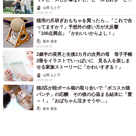
へんが…
山岡 もと子
2026.08.07
猫用の爪研ぎおもちゃを買ったら…「これで合
ってますか？」予想外の使い方が大反響
「100点満点」「かわいいからよし！」
梨木 香奈
2026.08.07
2歳半の長男と生後2カ月の次男の母 母子手帳
2冊をイラストでいっぱいに 見る人を楽しま
せる家族ストーリーに「かわいすぎる！」
山岡 もと子
2026.08.07
猫2匹が段ボール箱の取り合いで「ポコスカ猫
パンチ」の応酬 その後の心温まる結末に「愛
～！」「おばちゃん泣きそうや…」
梨木 香奈
2026.08.07