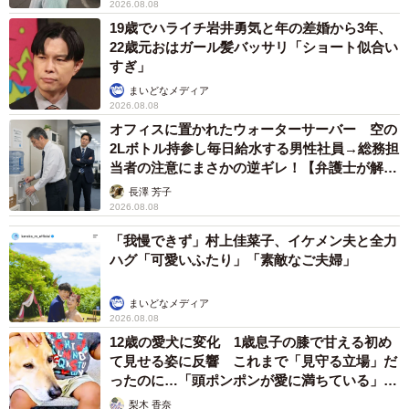
2026.08.08
19歳でハライチ岩井勇気と年の差婚から3年、
22歳元おはガール髪バッサリ「ショート似合い
すぎ」
まいどなメディア
2026.08.08
オフィスに置かれたウォーターサーバー 空の
2Lボトル持参し毎日給水する男性社員→総務担
当者の注意にまさかの逆ギレ！【弁護士が解
説】
長澤 芳子
2026.08.08
「我慢できず」村上佳菜子、イケメン夫と全力
ハグ「可愛いふたり」「素敵なご夫婦」
まいどなメディア
2026.08.08
12歳の愛犬に変化 1歳息子の膝で甘える初め
て見せる姿に反響 これまで「見守る立場」だ
ったのに…「頭ポンポンが愛に満ちている」
「尊…」
梨木 香奈