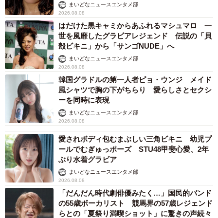
い」
まいどなニュースエンタメ部
2026.08.08
はだけた黒キャミからあふれるマシュマロ 一
世を風靡したグラビアレジェンド 伝説の「貝
殻ビキニ」から「サンゴNUDE」へ
まいどなニュースエンタメ部
2026.08.08
韓国グラドルの第一人者ピョ・ウンジ メイド
風シャツで胸の下がちらり 愛らしさとセクシ
ーを同時に表現
まいどなニュースエンタメ部
2026.08.08
愛されボディ包むまぶしい三角ビキニ 幼児プ
ールでむぎゅっポーズ STU48甲斐心愛、2年
ぶり水着グラビア
まいどなニュースエンタメ部
2026.08.08
「だんだん時代劇俳優みたく…」国民的バンド
の55歳ボーカリスト 競馬界の57歳レジェンド
らとの「夏祭り満喫ショット」に驚きの声続々