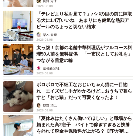
長澤 芳子
2026.08.08
「テレビより私を見て？」パパの目の前に陣取
る犬に1.4万いいね あまりにも健気な熱烈ア
ピールのちょっと切ない結末
梨木 香奈
2026.08.08
太っ腹！京都の老舗中華料理店がフルコース料
理50人前を無料提供 「一市民としてお礼を」
つながる善意の輪
京都新聞社
2026.08.08
ボロボロで不細工なおじいちゃん猫に一目惚
れ エイズだし手がかかるけど…おうちで暮ら
すと「おじ猫」だって可愛くなったよ！
鶴野 浩己
2026.08.08
「夏休みはたくさん働いてほしい」と職場から
頼まれた高2息子 バイトで稼ぎすぎると扶養
を外れて税金や保険料が上がる？【FPが解