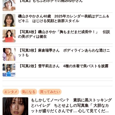
【写真】もちふわボディの南みゆかさん
磯山さやかさん40歳 2025年カレンダー表紙はデニム＆
ビキニ はじける笑顔と抜群スタイル
【写真8枚】磯山さやか「胸もまだまだ成長中！」 伝説
の美ボディは健在
【写真3枚】麻倉瑞季さん ボディラインあらわな透けニ
ットも
【写真2枚】雪平莉左さん 4種の水着で美バストを披露
エンタメ
気になる
買ってみたい
もしかしてノーパン？ 素肌に黒ストッキング
とハイレグ ちとせよしの写真集「 大胆なカ
ットが盛りだくさんです… 心して見てくださ