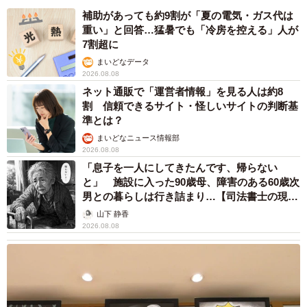
補助があっても約9割が「夏の電気・ガス代は
重い」と回答…猛暑でも「冷房を控える」人が
7割超に
まいどなデータ
2026.08.08
ネット通販で「運営者情報」を見る人は約8
割 信頼できるサイト・怪しいサイトの判断基
準とは？
まいどなニュース情報部
2026.08.08
「息子を一人にしてきたんです、帰らない
と」 施設に入った90歳母、障害のある60歳次
男との暮らしは行き詰まり…【司法書士の現場
から】
山下 静香
2026.08.08