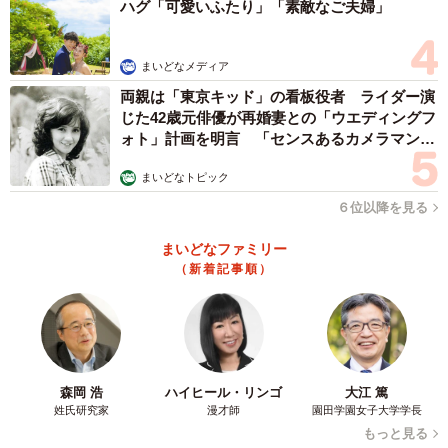
ハグ「可愛いふたり」「素敵なご夫婦」
まいどなメディア
両親は「東京キッド」の看板役者 ライダー演
じた42歳元俳優が再婚妻との「ウエディングフ
ォト」計画を明言 「センスあるカメラマン求
む」
まいどなトピック
６位以降を見る
まいどなファミリー
（新着記事順）
森岡 浩
ハイヒール・リンゴ
大江 篤
姓氏研究家
漫才師
園田学園女子大学学長
もっと見る