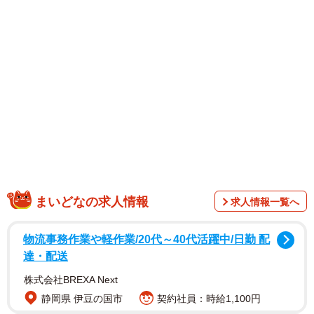
うタイトル通り、“もちっとふわっと”したみずみずしく甘美
なボディを撮り下ろし。春、桜といったアイテムを用い
て、女神の様な姿を披露しています。
（撮影：鈴木ゴータ ヘアメイク：加藤伶奈（JULLY）
スタイリング：角藤智美）
写真集はこちら
→
https://www.amazon.co.jp/dp/B0DFKPBXJJ/
まいどなの求人情報
求人情報一覧へ
物流事務作業や軽作業/20代～40代活躍中/日勤 配
達・配送
株式会社BREXA Next
静岡県 伊豆の国市
契約社員：時給1,100円