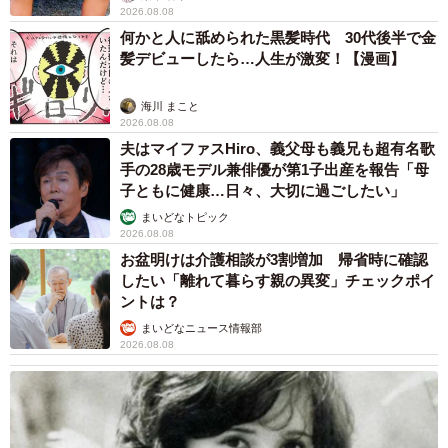
2026.08.08
何かと人に舐められた黒髪時代 30代後半で金
髪デビューしたら…人生が激変！【漫画】
海川 まこと
2026.08.08
夫はマイファスHiro、義父母も義兄も超有名歌
手の28歳モデル兼俳優が第1子出産を報告「母
子ともに健康…日々、大切に過ごしたい」
まいどなトピック
2026.08.08
お盆明けは介護相談が3割増加 帰省時に確認
したい「離れて暮らす親の異変」チェックポイ
ントは？
まいどなニュース情報部
2026.08.08