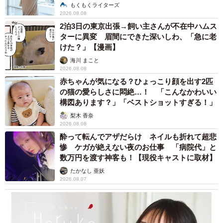
説】
もくもくライターズ
2026.08.08
2泊3日の東京出張→飼い主さんが不在中ハムス
ターに異変 眉間にできた深いしわ、「急に老
けた？」【漫画】
海川 まこと
2026.08.08
赤ちゃんが気になる？ひょっこり顔を出す2匹
の猫の愛らしさに悶絶…！ 「こんなかわいい
構図あります？」「ベストショットすぎる！」
梨木 香奈
2026.08.08
酔って転んでアザだらけ ネイルも折れて超悲
惨 ケガが絶えない夜のお仕事 「病院代」と
数万円を渡す神客も！【現役キャストに取材】
たかなし 亜妖
2026.08.07