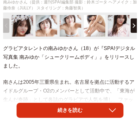
南みゆかさん（提供：週刊SPA!編集部 撮影：鈴木ゴータ ヘアメイク：加
藤伶奈（JULLY） スタイリング：角藤智美）
グラビアタレントの南みゆかさん（18）が『SPA!デジタル
写真集 南みゆか「シュークリームボディ」』をリリースし
ました。
南さんは2005年三重県生まれ。名古屋を拠点に活動するア
イドルグループ・O2のメンバーとして活動中で、「東海が
生んだ奇跡」として各誌のグラビアで人気を博し、ファッ
ション誌Popteenのレギュラーモデルを務めています。7月
続きを読む
には1st写真集「南風」（秋田書店）を発売しました。
最新デジタル写真集では、「シュークリームボディ」とい