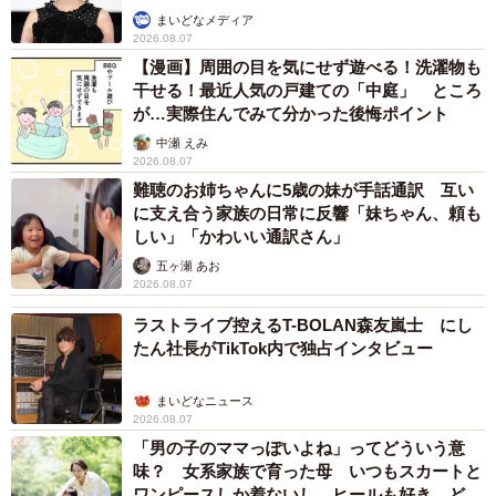
まいどなメディア
2026.08.07
【漫画】周囲の目を気にせず遊べる！洗濯物も
干せる！最近人気の戸建ての「中庭」 ところ
が…実際住んでみて分かった後悔ポイント
中瀬 えみ
2026.08.07
難聴のお姉ちゃんに5歳の妹が手話通訳 互い
に支え合う家族の日常に反響「妹ちゃん、頼も
しい」「かわいい通訳さん」
五ヶ瀬 あお
2026.08.07
ラストライブ控えるT-BOLAN森友嵐士 にし
たん社長がTikTok内で独占インタビュー
まいどなニュース
2026.08.07
「男の子のママっぽいよね」ってどういう意
味？ 女系家族で育った母 いつもスカートと
ワンピースしか着ないし、ヒールも好き どの