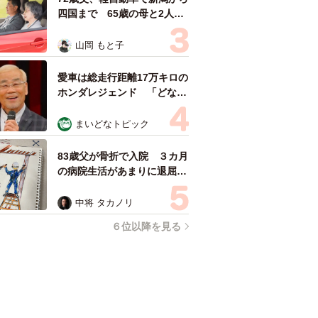
四国まで 65歳の母と2人で
3泊4日の旅 パーキングの休
憩まで分刻み… 「大学生で
山岡 もと子
も組まねえよ！」
愛車は総走行距離17万キロの
ホンダレジェンド 「どなた
か欲しい方が居たら」 大御
所漫才師が譲渡の意向
まいどなトピック
83歳父が骨折で入院 ３カ月
の病院生活があまりに退屈で
「画用紙と色鉛筆持ってこ
い！」→スケッチブックを見
中将 タカノリ
た家族が仰天「これ、売れま
６位以降を見る
すよ…」