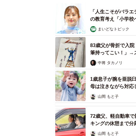
そんななか、令和3年に実施した「
夫婦同姓制度を維持した方がよい」
「人生こそがバラエ
の教育考え「小学校
で、旧姓の通称使用についての法制度
導入した方がよい」28.9％と夫婦
まいどなトピック
が徐々に変化しているようです。共
らに変わっていきそうです。
83歳父が骨折で入
筆持ってこい！」→
よ…」
（※1）法務省世論調査の結果「名
中将 タカノリ
https://www.moj.go.jp/content/0013
（※2） 民事に関する法令の立案関
1歳息子が腕を亜脱
母は泣きながら対応
度）について」
https://www.moj.go.j
山岡 もと子
■ひよこさんX
https://x.com/hiyoco
72歳父、軽自動車で
キングの休憩まで分
山岡 もと子