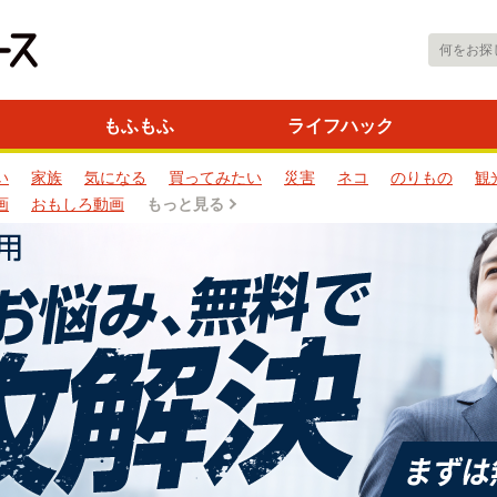
もふもふ
ライフハック
い
家族
気になる
買ってみたい
災害
ネコ
のりもの
観
画
おもしろ動画
もっと見る