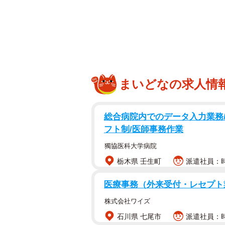
ひよこさんは「目から鱗すぎて、こ
ころ、この従来では考えられないエ
「正直それでいい」
「スタートが平等すぎて憧れます…
まいどなの求人情
「これくらいフランクでもいい問題
「すごく新鮮でユニーク」
総合病院内でのデータ入力業務/
「平等でシンプルで、ある意味理想
フト制/医師事務作業
3人の娘さんを育てるワーママ、ひ
獨協医科大学病院
聞きしました。
栃木県 壬生町
派遣社員：時
医療事務（外来受付・レセプト
「戻れることなら、ちゃんと話
株式会社ワイズ
――後輩の方はどのような人でしょ
石川県 七尾市
派遣社員：時給