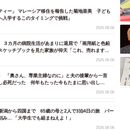
家族の法制に関する世論調査」では、現在の制度である
27％、「現在の制度である夫婦同姓制度を維持した上
ティー」 マレーシア移住を報告した菊地亜美 子ども
へ入学するこのタイミングで挑戦」
を設けた方がよい」42.2％、「選択的夫婦別姓制度を
別姓への賛同が上回っていることを考えると、姓への意識
2026.08.06
働きが増えていく現状もあって、姓に対しての意識がさ
院 ３カ月の病院生活があまりに退屈で「画用紙と色鉛
スケッチブックを見た家族が仰天「これ、売れます
字の変更による不便・不利益について」
2026.08.06
69671.pdf
係「選択的夫婦別氏制度（いわゆる選択的夫婦別姓制
臼 「奥さん、専業主婦なのに」と夫の後輩から一言
し必死だった 何年もたった今もたまに思い出し…
p/MINJI/minji36.html
2026.08.06
nsultant
新潟から四国まで 65歳の母と2人で3泊4日の旅 パー
刻み… 「大学生でも組まねえよ！」
2026.08.06