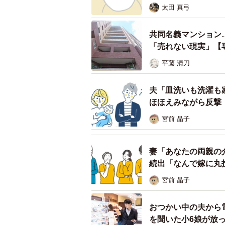
「質問を受けて改めて夫と話してみ
太田 真弓
りも夫の苗字の方が珍しいこともあ
共同名義マンション
た…」
「売れない現実」【
――もしひよこさん側の苗字に変え
平藤 清刀
「夫に聞くと『それもありだったね
夫「皿洗いも洗濯も
ので、そこからOKもらえたかどう
ほほえみながら反撃
宮前 晶子
結婚後、苗字が変わると銀行口座や
名義変更が必要です。わずらわしく
妻「あなたの両親の
のが今でも自然な流れとなっていま
続出「なんで嫁に丸
宮前 晶子
ひよこさん曰く「名義変更済みの免
め、ネット申請で証明書として使え
おつかい中の夫から
嘆きます。「あー本当になぜ何も話
を聞いた小6娘が放
こさん。