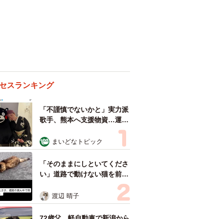
セスランキング
「不謹慎でないかと」実力派
歌手、熊本へ支援物資…運搬
トラックの車体デザインにた
めらい 「痛いほど伝わる」
まいどなトピック
「行動され立派」
「そのままにしといてくださ
い」道路で動けない猫を前に
返された一言… 懸命に生き
ようとした4日間 「命の重
渡辺 晴子
さはみんな同じ」保護団体代
表の訴え
72歳父、軽自動車で新潟から