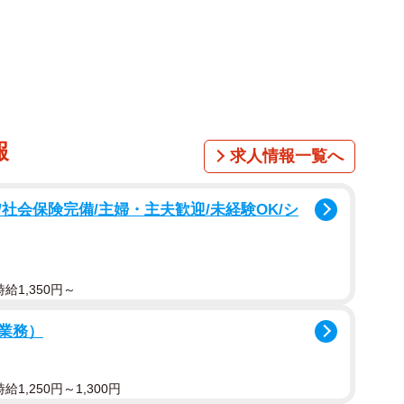
うゆうところから見習っていきたい」とコメントしたと
ピソードに称賛の声がたくさん寄せられました。
」
報
求人情報一覧へ
なのかもしれない」
社会保険完備/主婦・主夫歓迎/未経験OK/シ
的」
よこさんに、このエピソードや後輩女子について話をお
給1,350円～
業務）
し合いたかった」
うか？
1,250円～1,300円