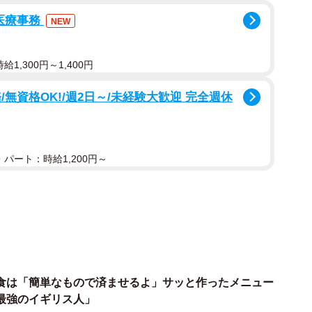
0代前半です。髪は明るくカラコンもつけていて、少し見
医療事務
NEW
にも熱心に取り組む優秀な後輩です」
かれてどう思われましたか？
1,300円～1,400円
無資格OK!/週2日～/未経験大歓迎 完全週休
？と思いました。でも全然ありですよね。なんなら、コ
ルだなと。『当たり前』に囚われない、若い世代の柔軟
思いました」
パート：時給1,200円～
？
たり前』のように夫の苗字になってしまったので、戻れ
し、もしどちらにすべきか決めきれない場合は、公平な
ったなと思います」
食は「簡単なもので済ませるよ」サッと作ったメニュー
しょうか？
最強のイギリス人」