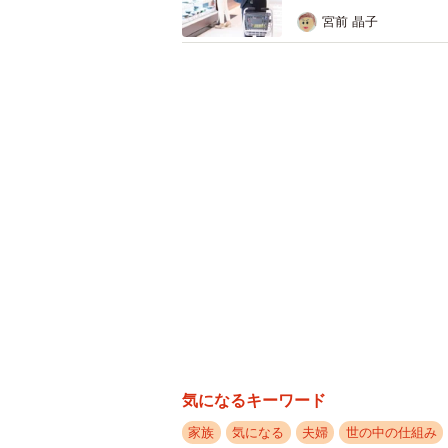
宮前 晶子
旧姓を使用できるビジネスネームが
性の社会進出に伴い、日々状況は変
られていないため、改姓後の煩雑な
法務省によると「名字の変更による不
女では、女性側が73.7％、男性側が2
でも、女性側が71.3％と圧倒的多数
昨今は、「女性の社会進出等に伴い
アイデンティティの喪失など様々な
的夫婦別氏制度の導入を求める意見
務省では「選択的夫婦別氏制度」と
制審議会が「民法の一部を改正する
気になるキーワード
現していません。
家族
気になる
夫婦
世の中の仕組み