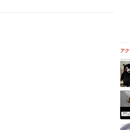
普及したり、旧姓のまま利用できる制度が増えたり、女
化しています。ですが、日本では今でも夫婦別姓が認め
作業が必要です。
便・不利益」（※1）を被っているのは、30歳代の男
アク
8.7％と、男女でかなり差があります。18～29歳の男女
です。
、改氏による職業生活上や日常生活上の不便・不利益、
不便・不利益が指摘されてきたことなどを背景に、選択
があります」（※2）と、「選択的夫婦別姓制度」（法
表記）にもようやく日の目が。ただ、平成8年2月に、法
法律案要綱」に導入が提言されてから、28年たっても実