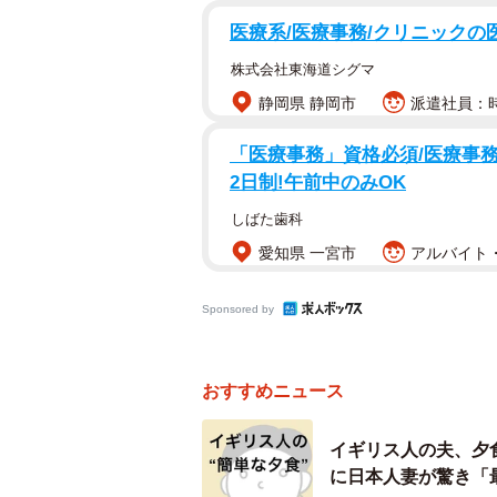
「新卒で入社してきたので年齢は2
医療系/医療事務/クリニックの
た目は派手ですが、真面目で、仕事
株式会社東海道シグマ
――ジャンケンで苗字を決めたと聞
静岡県 静岡市
派遣社員：時給
「医療事務」資格必須/医療事務/
「最初はなんてファンキーなんだ！
2日制!午前中のみOK
イントスの裏表で決めてもいいレベ
な姿勢に、私も見習わなければ、と
しばた歯科
愛知県 一宮市
アルバイト・
――ひよこさんの時はどうでしたか
Sponsored by
「話し合いも何もなく、まるで『当
る事なら、ちゃんと話し合い検討を
おすすめニュース
ジャンケンやコイントスで決めたか
イギリス人の夫、夕
――ひよこさんのご主人はいかがで
に日本人妻が驚き「