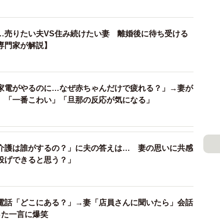
ましたが、『特にこだわりない』そうです。私の旧姓よ
り、てっきり維持したいのかとばかり思っていまし
…売りたい夫VS住み続けたい妻 離婚後に待ち受ける
専門家が解説】
てほしいと言った場合、ご主人はどういう反応を？
ー』とのことです。ただ、義父が昔ながらのお堅い人な
家電がやるのに…なぜ赤ちゃんだけで疲れる？」→妻が
か…はわかりませんが」
 「一番こわい」「旦那の反応が気になる」
マイナンバーカード、免許証、保険証…あらゆる分野で
煩雑な作業が課せられるのに、男性側の苗字に合わせる
介護は誰がするの？」に夫の答えは… 妻の思いに共感
す。
投げできると思う？」
許証やマイナカードは、備考欄に新氏名が記載されるた
ない場合があったりと、今でも不便を被っています」と
電話「どこにある？」→妻「店員さんに聞いたら」会話
し合わずに夫の苗字にしたのか…悔やまれます」とひよ
った一言に爆笑