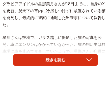
グラビアアイドルの星那美月さんが18日までに、自身のX
を更新。炎天下の車内に冷房もつけずに放置されている猫
を発見し、最終的に警察に通報した出来事について報告し
た。
星那さんは投稿で、ガラス越しに撮影した猫の写真を公
開。車にエンジンはかかっていなかった。猫の飼い主は駐
車場に車を止めて食事していたようで、星那さんが店員に
声をかけて飼い主に注意してもらったものの「いつもです
続きを読む
から大丈夫です」と気に留めなかったという。
店としてはそれ以上の対応はできず、星那さんが機転を効
かせて警察に通報。その後について星那さんは「猫ちゃん
が無事な事を確認してます。猫ちゃんは元気そうでした。
皆様ご心配かけしました」と報告した。