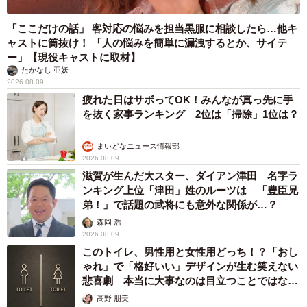
「ここだけの話」 客対応の悩みを担当黒服に相談したら…他キ
ャストに筒抜け！ 「人の悩みを簡単に漏洩するとか、サイテ
ー」【現役キャストに取材】
たかなし 亜妖
2026.08.09
疲れた日はサボってOK！みんなが真っ先に手
を抜く家事ランキング 2位は「掃除」1位は？
まいどなニュース情報部
2026.08.09
滋賀が生んだ大スター、ダイアン津田 名字ラ
ンキング上位「津田」姓のルーツは 「豊臣兄
弟！」で話題の武将にも意外な関係が…？
森岡 浩
2026.08.09
このトイレ、男性用と女性用どっち！？「おし
ゃれ」で「格好いい」デザインが生む笑えない
悲喜劇 本当に大事なのは目立つことではな
く…
高野 朋美