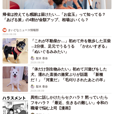
帰省は控えても感謝は届けたい…「お盆玉」って知ってる？
「あげる派」の4割が金額アップ、相場はいくら？
まいどなニュース情報部
2026.08.09
「これが不動柴か…」初めて外を散歩した豆柴
→2分後、足元でうるうる 「かわいすぎる」
「ぬいぐるみみたい」
梨木 香奈
2026.08.09
「体だけ別生物みたい」初めて川遊びをした
犬、濡れた直後の激変ぶりが話題 「新種
だ！」「河童だ」「毛刈りされたあとの羊」
梨木 香奈
2026.08.09
異性に話しかけたらセクハラ？ 黙っていたら
フキハラ？ 「最近、生きるの難しい」令和の
職場で悩む上司【漫画】