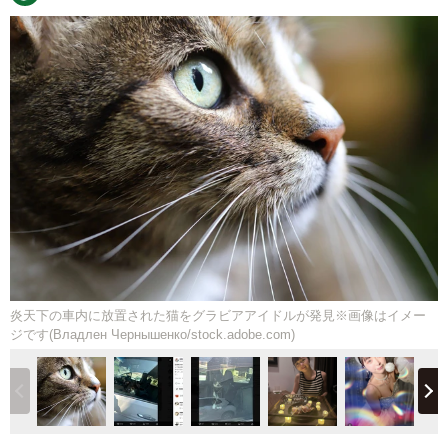
炎天下の車内に放置された猫をグラビアアイドルが発見※画像はイメー
ジです(Владлен Чернышенко/stock.adobe.com)