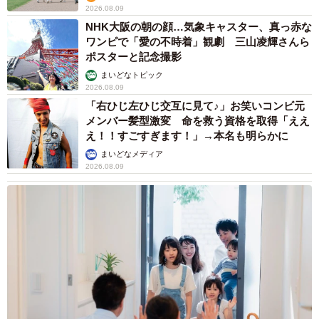
2026.08.09
NHK大阪の朝の顔…気象キャスター、真っ赤な
ワンピで「愛の不時着」観劇 三山凌輝さんら
ポスターと記念撮影
まいどなトピック
2026.08.09
「右ひじ左ひじ交互に見て♪」お笑いコンビ元
メンバー髪型激変 命を救う資格を取得「ええ
え！！すごすぎます！」→本名も明らかに
まいどなメディア
2026.08.09