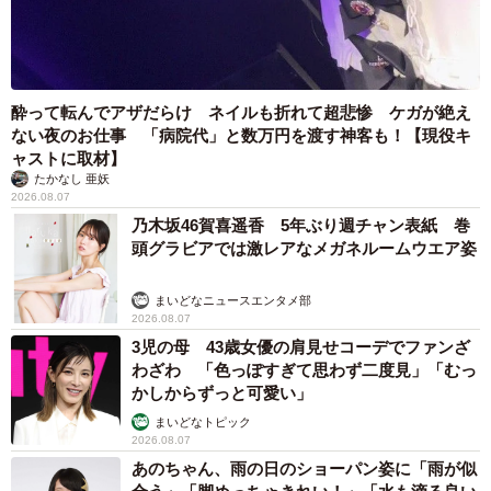
酔って転んでアザだらけ ネイルも折れて超悲惨 ケガが絶え
ない夜のお仕事 「病院代」と数万円を渡す神客も！【現役キ
ャストに取材】
たかなし 亜妖
2026.08.07
乃木坂46賀喜遥香 5年ぶり週チャン表紙 巻
頭グラビアでは激レアなメガネルームウエア姿
まいどなニュースエンタメ部
2026.08.07
3児の母 43歳女優の肩見せコーデでファンざ
わざわ 「色っぽすぎて思わず二度見」「むっ
かしからずっと可愛い」
まいどなトピック
2026.08.07
あのちゃん、雨の日のショーパン姿に「雨が似