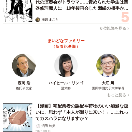
代の演奏会がトラウマ……責められた学生は楽
器修理職人に 10年後再会した因縁の相手から
思わぬ申し出【漫画】
海川 まこと
６位以降を見る
まいどなファミリー
（新着記事順）
森岡 浩
ハイヒール・リンゴ
大江 篤
姓氏研究家
漫才師
園田学園女子大学学長
もっと見る
【漫画】宅配業者の誤配や荷物のいい加減な扱
いに、思わず「本人が謝りに来い！」…これっ
てカスハラになりますか？
沼田 絵美
2026.08.10