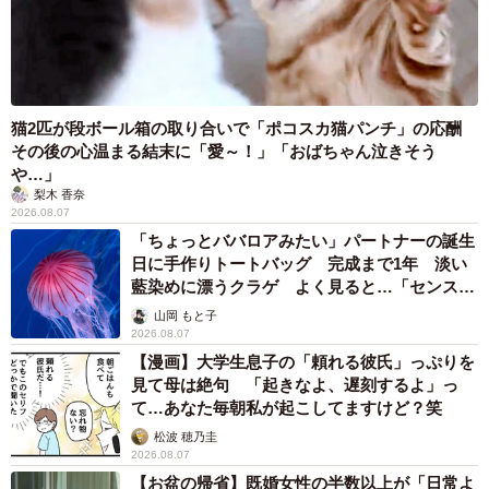
猫2匹が段ボール箱の取り合いで「ポコスカ猫パンチ」の応酬
その後の心温まる結末に「愛～！」「おばちゃん泣きそう
や…」
梨木 香奈
2026.08.07
「ちょっとババロアみたい」パートナーの誕生
日に手作りトートバッグ 完成まで1年 淡い
藍染めに漂うクラゲ よく見ると…「センスす
ごい」
山岡 もと子
2026.08.07
【漫画】大学生息子の「頼れる彼氏」っぷりを
見て母は絶句 「起きなよ、遅刻するよ」っ
て…あなた毎朝私が起こしてますけど？笑
松波 穂乃圭
2026.08.07
【お盆の帰省】既婚女性の半数以上が「日常よ