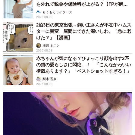
を外れて税金や保険料が上がる？【FPが解
説】
もくもくライターズ
2026.08.08
2泊3日の東京出張→飼い主さんが不在中ハムス
ターに異変 眉間にできた深いしわ、「急に老
けた？」【漫画】
海川 まこと
2026.08.08
赤ちゃんが気になる？ひょっこり顔を出す2匹
の猫の愛らしさに悶絶…！ 「こんなかわいい
構図あります？」「ベストショットすぎる！」
梨木 香奈
2026.08.08