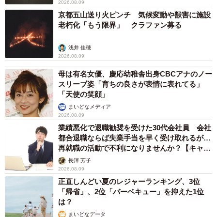
2026.08.09
京都五山送り火ピンチ 気候変動や獣害に施設
老朽化「もう限界」 クラファン募る
浅井 佳穂
2026.08.09
母は有名女優、慶応幼稚舎出身CBCアナのノー
スリーブ姿「育ちの良さが表情に表れてる」
「天使の笑顔」
まいどなメディア
2026.08.09
業績悪化で退職勧奨を受けた30代会社員 会社
都合退職ならば失業手当を早く受け取れるが…
再就職の活動で不利になりませんか？【キャリ
アカウンセラーが解説】
長澤 芳子
2026.08.09
正直しんどい夏のレジャーランキング、3位
「帰省」、2位「バーベキュー」を抑えた1位
は？
まいどなデータ