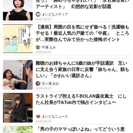
合う」「脚めっちゃきれい！」「水も滴る良い
アーティスト」 幻想的な近影が話題
まいどなメディア
2026.08.07
【漫画】周囲の目を気にせず遊べる！洗濯物も
干せる！最近人気の戸建ての「中庭」 ところ
が…実際住んでみて分かった後悔ポイント
中瀬 えみ
2026.08.07
難聴のお姉ちゃんに5歳の妹が手話通訳 互い
に支え合う家族の日常に反響「妹ちゃん、頼も
しい」「かわいい通訳さん」
五ヶ瀬 あお
2026.08.07
ラストライブ控えるT-BOLAN森友嵐士 にし
たん社長がTikTok内で独占インタビュー
まいどなニュース
2026.08.07
「男の子のママっぽいよね」ってどういう意