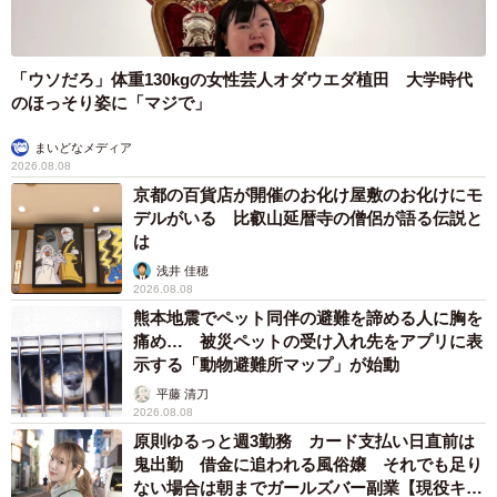
「ウソだろ」体重130kgの女性芸人オダウエダ植田 大学時代
のほっそり姿に「マジで」
まいどなメディア
2026.08.08
京都の百貨店が開催のお化け屋敷のお化けにモ
デルがいる 比叡山延暦寺の僧侶が語る伝説と
は
浅井 佳穂
2026.08.08
熊本地震でペット同伴の避難を諦める人に胸を
痛め… 被災ペットの受け入れ先をアプリに表
示する「動物避難所マップ」が始動
平藤 清刀
2026.08.08
原則ゆるっと週3勤務 カード支払い日直前は
鬼出勤 借金に追われる風俗嬢 それでも足り
ない場合は朝までガールズバー副業【現役キャ