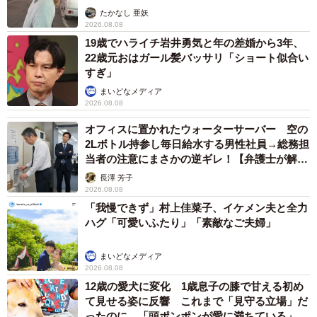
ストに取材】
たかなし 亜妖
2026.08.08
19歳でハライチ岩井勇気と年の差婚から3年、
22歳元おはガール髪バッサリ「ショート似合い
すぎ」
まいどなメディア
2026.08.08
オフィスに置かれたウォーターサーバー 空の
2Lボトル持参し毎日給水する男性社員→総務担
当者の注意にまさかの逆ギレ！【弁護士が解
説】
長澤 芳子
2026.08.08
「我慢できず」村上佳菜子、イケメン夫と全力
ハグ「可愛いふたり」「素敵なご夫婦」
まいどなメディア
2026.08.08
12歳の愛犬に変化 1歳息子の膝で甘える初め
て見せる姿に反響 これまで「見守る立場」だ
ったのに…「頭ポンポンが愛に満ちている」