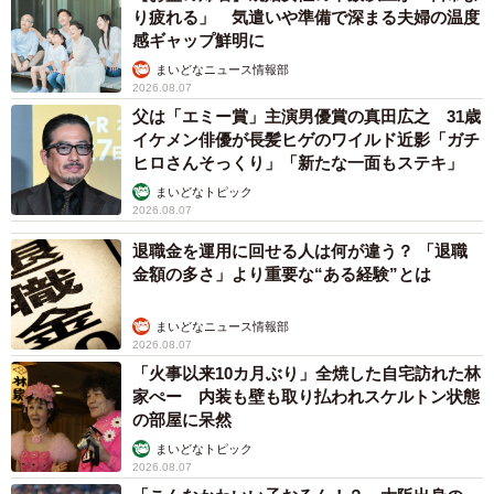
り疲れる」 気遣いや準備で深まる夫婦の温度
感ギャップ鮮明に
まいどなニュース情報部
2026.08.07
父は「エミー賞」主演男優賞の真田広之 31歳
イケメン俳優が長髪ヒゲのワイルド近影「ガチ
ヒロさんそっくり」「新たな一面もステキ」
まいどなトピック
2026.08.07
退職金を運用に回せる人は何が違う？ 「退職
金額の多さ」より重要な“ある経験”とは
まいどなニュース情報部
2026.08.07
「火事以来10カ月ぶり」全焼した自宅訪れた林
家ぺー 内装も壁も取り払われスケルトン状態
の部屋に呆然
まいどなトピック
2026.08.07