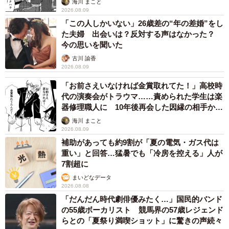
海川 まこと
2026.08.09
「この人しかいない」26歳差の“年の差婚”をし
た夫婦 出会いは？反対する声はなかった？
今の思いを聞いた
古川 諭香
2026.08.09
「お前さえいなければ金賞取れてた！」高校時
代の演奏会がトラウマ……責められた学生は楽
器修理職人に 10年後再会した因縁の相手から
思わぬ申し出【漫画】
海川 まこと
2026.08.09
補助があっても約9割が「夏の電気・ガス代は
重い」と回答…猛暑でも「冷房を控える」人が
7割超に
まいどなデータ
2026.08.08
「だんだん時代劇俳優みたく…」国民的バンド
の55歳ボーカリスト 競馬界の57歳レジェンド
らとの「夏祭り満喫ショット」に驚きの声続々