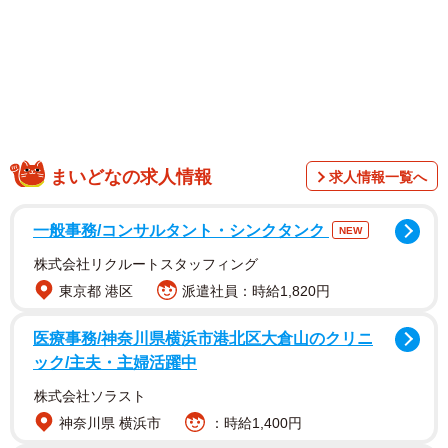
星那さんは「この炎天下ありえない」と憤りつつ、「猫と
暮らしてる私としては見過ごせない事でした」と振り返っ
た。
投稿は1万件以上リポスト（再投稿）されるなど大きな反響
があり「ひとまず猫が助かって何より」「報告と警察への
通報ありがとうございます」「飼い主ありえなさすぎる」
まいどなの求人情報
求人情報一覧へ
「生き物飼う資格ない」といった声が寄せられた。
一般事務/コンサルタント・シンクタンク
NEW
株式会社リクルートスタッフィング
東京都 港区
派遣社員：時給1,820円
医療事務/神奈川県横浜市港北区大倉山のクリニ
ック/主夫・主婦活躍中
株式会社ソラスト
神奈川県 横浜市
：時給1,400円