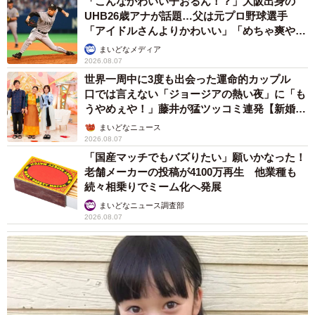
「こんなかわいい子おるん！？」大阪出身の
UHB26歳アナが話題…父は元プロ野球選手
「アイドルさんよりかわいい」「めちゃ爽や
か」
まいどなメディア
2026.08.07
世界一周中に3度も出会った運命的カップル
口では言えない「ジョージアの熱い夜」に「も
うやめぇや！」藤井が猛ツッコミ連発【新婚さ
ん】
まいどなニュース
2026.08.07
「国産マッチでもバズりたい」願いかなった！
老舗メーカーの投稿が4100万再生 他業種も
続々相乗りでミーム化へ発展
まいどなニュース調査部
2026.08.07