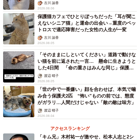
古川 諭香
2026.08.06
保護猫カフェでひとりぼっちだった「耳が聞こ
えないシニア猫」と運命の出会い→重度のペッ
トロスで適応障害だった女性の人生が一変
古川 諭香
2026.08.05
「そのままにしといてください」道路で動けな
い猫を前に返された一言… 懸命に生きようと
した4日間 「命の重さはみんな同じ」保護団
体代表の訴え
渡辺 晴子
2026.08.05
「世の中で一番嫌い」顔を合わせば、本気で噛
み合う保護犬2匹 “怖い”ものの前では、態度
がガラリ…人間だけじゃない「敵の敵は味方」
渡辺 晴子
2026.08.04
アクセスランキング
「キム兄」木村祐一が激やせ、松本人志と2シ