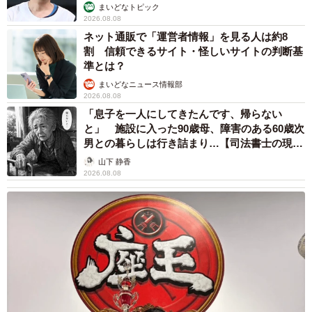
まいどなトピック
2026.08.08
ネット通販で「運営者情報」を見る人は約8
割 信頼できるサイト・怪しいサイトの判断基
準とは？
まいどなニュース情報部
2026.08.08
「息子を一人にしてきたんです、帰らない
と」 施設に入った90歳母、障害のある60歳次
男との暮らしは行き詰まり…【司法書士の現場
から】
山下 静香
2026.08.08