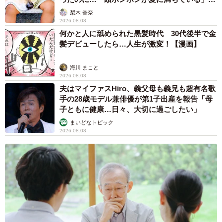
「尊…」
梨木 香奈
2026.08.08
何かと人に舐められた黒髪時代 30代後半で金
髪デビューしたら…人生が激変！【漫画】
海川 まこと
2026.08.08
夫はマイファスHiro、義父母も義兄も超有名歌
手の28歳モデル兼俳優が第1子出産を報告「母
子ともに健康…日々、大切に過ごしたい」
まいどなトピック
2026.08.08