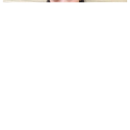
「化けましたね～」10歳で綾瀬はるかの娘役→雰囲気ガラリの
18歳に成長 「メイクで雰囲気が」「宝塚に入れそう」
まいどなメディア
2026.08.07
「即座に案内することが不可能です」レストラ
ンの入り口に大きな注意書き オートリザーブ
からの予約を拒否するお断りに賛同者続々
中将 タカノリ
2026.08.07
「本は買うだけでいい」京極夏彦さんの言葉に
共感した女性→リビングの本棚に140冊を積
読 「家に自分だけの本屋さん」
山岡 もと子
2026.08.07