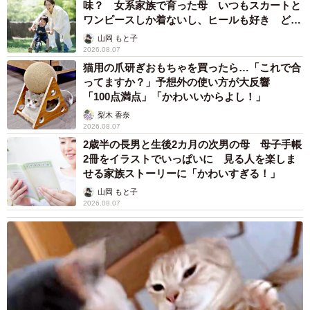
味？ 女系家族で育った母 いつもスカートと
ワンピースしか着ないし、ヒールも好き どの
へんが…
山岡 もと子
2026.08.07
猫用の爪研ぎおもちゃを買ったら…「これで合
ってますか？」予想外の使い方が大反響
「100点満点」「かわいいからよし！」
梨木 香奈
2026.08.07
2歳半の長男と生後2カ月の次男の母 母子手帳
2冊をイラストでいっぱいに 見る人を楽しま
せる家族ストーリーに「かわいすぎる！」
山岡 もと子
2026.08.07