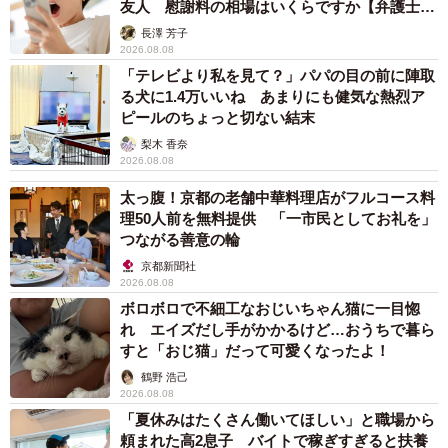
友人 慰謝料の相場はいくらですか【弁護士が
解説】
長澤 芳子
2026.08.08
「テレビより私を見て？」パパの目の前に陣取
る犬に1.4万いいね あまりにも健気な熱烈ア
ピールのちょっと切ない結末
梨木 香奈
2026.08.08
太っ腹！京都の老舗中華料理店がフルコース料
理50人前を無料提供 「一市民としてお礼を」
つながる善意の輪
京都新聞社
2026.08.08
ボロボロで不細工なおじいちゃん猫に一目惚
れ エイズだし手がかかるけど…おうちで暮ら
すと「おじ猫」だって可愛くなったよ！
鶴野 浩己
2026.08.08
「夏休みはたくさん働いてほしい」と職場から
頼まれた高2息子 バイトで稼ぎすぎると扶養