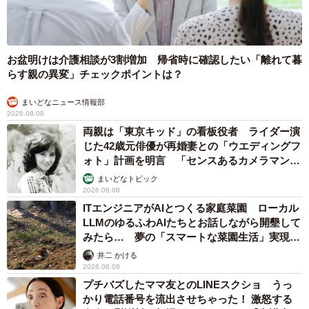
お盆明けは介護相談が3割増加 帰省時に確認したい「離れて暮
らす親の異変」チェックポイントは？
まいどなニュース情報部
2026.08.08
両親は「東京キッド」の看板役者 ライダー演
じた42歳元俳優が再婚妻との「ウエディングフ
ォト」計画を明言 「センスあるカメラマン求
む」
まいどなトピック
2026.08.08
ITエンジニアがAIとつくる家庭菜園 ローカル
LLMのゆるふわAIたちとお話しながら開墾して
みたら… 夢の「スマートな菜園生活」実現な
るか
井二 かける
2026.08.08
プチバズしたママ友とのLINEスクショ うっ
かり電話番号を流出させちゃった！ 激怒する