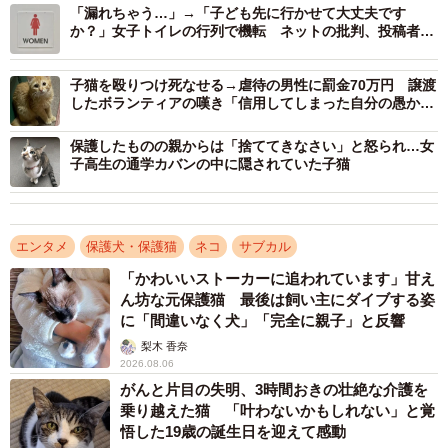
「漏れちゃう…」→「子ども先に行かせて大丈夫です
か？」女子トイレの行列で機転 ネットの批判、投稿者は
どう受け止めた
子猫を殴りつけ死なせる→虐待の男性に罰金70万円 譲渡
したボランティアの嘆き「信用してしまった自分の愚かさ
に腹が立つ」
保護したものの親からは「捨ててきなさい」と怒られ…女
子高生の通学カバンの中に隠されていた子猫
エンタメ
保護犬・保護猫
ネコ
サブカル
「かわいいストーカーに追われています」甘え
ん坊な元保護猫 最後は飼い主にダイブする姿
に「間違いなく犬」「完全に親子」と反響
梨木 香奈
2026.08.06
がんと片目の失明、3時間おきの壮絶な介護を
乗り越えた猫 「叶わないかもしれない」と覚
悟した19歳の誕生日を迎えて感動