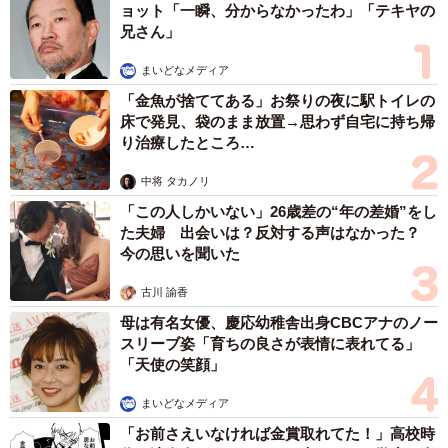
ョット「一瞬、分からなかったわ」「テキヤの
兄さん」
まいどなメディア
「金魚が捨ててある」お祭りの夜に駅トイレの
床で発見、袋のまま放置→思わず自宅に持ち帰
り治療したところ…
中将 タカノリ
「この人しかいない」26歳差の“年の差婚”をし
た夫婦 出会いは？反対する声はなかった？
今の思いを聞いた
古川 諭香
母は有名女優、慶応幼稚舎出身CBCアナのノー
スリーブ姿「育ちの良さが表情に表れてる」
「天使の笑顔」
まいどなメディア
「お前さえいなければ金賞取れてた！」高校時