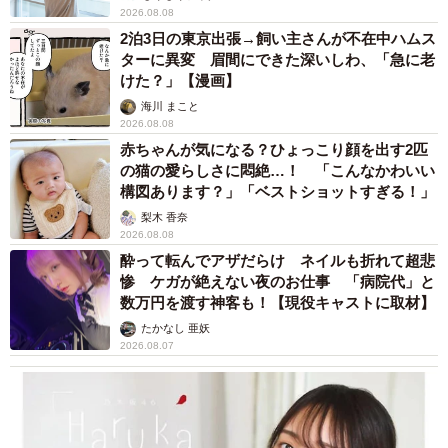
2026.08.08
2泊3日の東京出張→飼い主さんが不在中ハムス
ターに異変 眉間にできた深いしわ、「急に老
けた？」【漫画】
海川 まこと
2026.08.08
赤ちゃんが気になる？ひょっこり顔を出す2匹
の猫の愛らしさに悶絶…！ 「こんなかわいい
構図あります？」「ベストショットすぎる！」
梨木 香奈
2026.08.08
酔って転んでアザだらけ ネイルも折れて超悲
惨 ケガが絶えない夜のお仕事 「病院代」と
数万円を渡す神客も！【現役キャストに取材】
たかなし 亜妖
2026.08.07