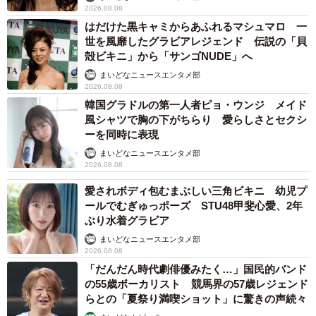
2026.08.08
はだけた黒キャミからあふれるマシュマロ 一
世を風靡したグラビアレジェンド 伝説の「貝
殻ビキニ」から「サンゴNUDE」へ
まいどなニュースエンタメ部
2026.08.08
韓国グラドルの第一人者ピョ・ウンジ メイド
風シャツで胸の下がちらり 愛らしさとセクシ
ーを同時に表現
まいどなニュースエンタメ部
2026.08.08
愛されボディ包むまぶしい三角ビキニ 幼児プ
ールでむぎゅっポーズ STU48甲斐心愛、2年
ぶり水着グラビア
まいどなニュースエンタメ部
2026.08.08
「だんだん時代劇俳優みたく…」国民的バンド
の55歳ボーカリスト 競馬界の57歳レジェンド
らとの「夏祭り満喫ショット」に驚きの声続々