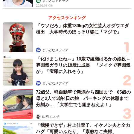
まいどなトピック
2026.08.08
アクセスランキング
「ウソだろ」体重130kgの女性芸人オダウエダ
植田 大学時代のほっそり姿に「マジで」
まいどなメディア
「化けましたね～」10歳で綾瀬はるかの娘役→
雰囲気ガラリの18歳に成長 「メイクで雰囲気
が」「宝塚に入れそう」
まいどなメディア
72歳父、軽自動車で新潟から四国まで 65歳の
母と2人で3泊4日の旅 パーキングの休憩まで
分刻み… 「大学生でも組まねえよ！」
山岡 もと子
「我慢できず」村上佳菜子、イケメン夫と全力
ハグ「可愛いふたり」「素敵なご夫婦」