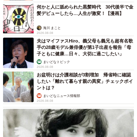
何かと人に舐められた黒髪時代 30代後半で金
髪デビューしたら…人生が激変！【漫画】
海川 まこと
2026.08.08
夫はマイファスHiro、義父母も義兄も超有名歌
手の28歳モデル兼俳優が第1子出産を報告「母
子ともに健康…日々、大切に過ごしたい」
まいどなトピック
2026.08.08
お盆明けは介護相談が3割増加 帰省時に確認
したい「離れて暮らす親の異変」チェックポイ
ントは？
まいどなニュース情報部
2026.08.08