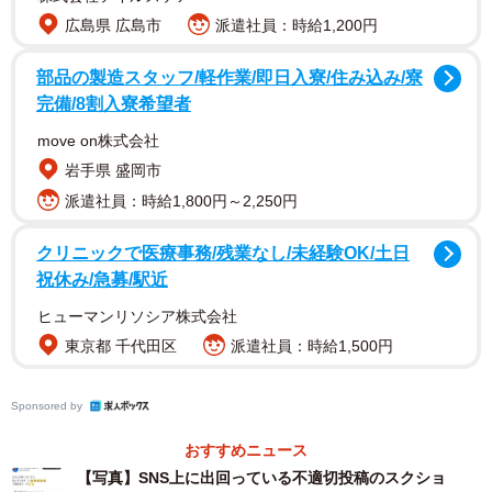
広島県 広島市
派遣社員：時給1,200円
た」「ご本人に直接謝ります」と謝罪投稿をしていまし
た。
部品の製造スタッフ/軽作業/即日入寮/住み込み/寮
完備/8割入寮希望者
move on株式会社
岩手県 盛岡市
派遣社員：時給1,800円～2,250円
クリニックで医療事務/残業なし/未経験OK/土日
祝休み/急募/駅近
ヒューマンリソシア株式会社
東京都 千代田区
派遣社員：時給1,500円
Sponsored by
おすすめニュース
【写真】SNS上に出回っている不適切投稿のスクショ