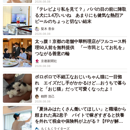
2026.08.08
「テレビより私を見て？」パパの目の前に陣取
る犬に1.4万いいね あまりにも健気な熱烈ア
ピールのちょっと切ない結末
梨木 香奈
2026.08.08
太っ腹！京都の老舗中華料理店がフルコース料
理50人前を無料提供 「一市民としてお礼を」
つながる善意の輪
京都新聞社
2026.08.08
ボロボロで不細工なおじいちゃん猫に一目惚
れ エイズだし手がかかるけど…おうちで暮ら
すと「おじ猫」だって可愛くなったよ！
鶴野 浩己
2026.08.08
「夏休みはたくさん働いてほしい」と職場から
頼まれた高2息子 バイトで稼ぎすぎると扶養
を外れて税金や保険料が上がる？【FPが解
説】
もくもくライターズ