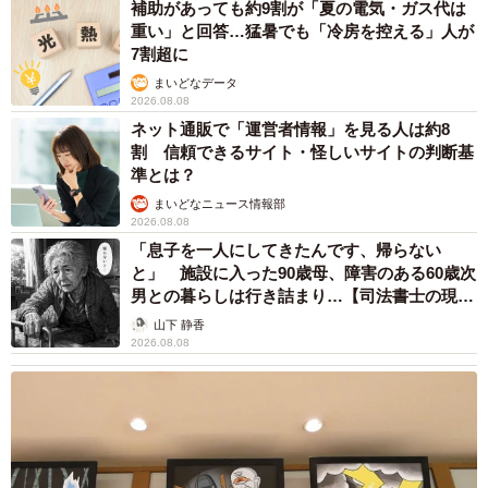
補助があっても約9割が「夏の電気・ガス代は
重い」と回答…猛暑でも「冷房を控える」人が
7割超に
まいどなデータ
2026.08.08
ネット通販で「運営者情報」を見る人は約8
割 信頼できるサイト・怪しいサイトの判断基
準とは？
まいどなニュース情報部
2026.08.08
「息子を一人にしてきたんです、帰らない
と」 施設に入った90歳母、障害のある60歳次
男との暮らしは行き詰まり…【司法書士の現場
から】
山下 静香
2026.08.08