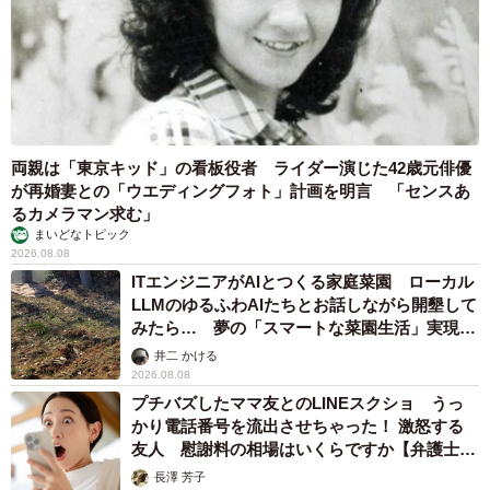
両親は「東京キッド」の看板役者 ライダー演じた42歳元俳優
が再婚妻との「ウエディングフォト」計画を明言 「センスあ
るカメラマン求む」
まいどなトピック
2026.08.08
ITエンジニアがAIとつくる家庭菜園 ローカル
LLMのゆるふわAIたちとお話しながら開墾して
みたら… 夢の「スマートな菜園生活」実現な
るか
井二 かける
2026.08.08
プチバズしたママ友とのLINEスクショ うっ
かり電話番号を流出させちゃった！ 激怒する
友人 慰謝料の相場はいくらですか【弁護士が
解説】
長澤 芳子