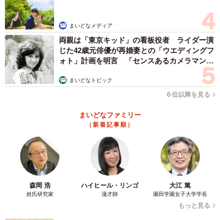
まいどなメディア
両親は「東京キッド」の看板役者 ライダー演
じた42歳元俳優が再婚妻との「ウエディングフ
ォト」計画を明言 「センスあるカメラマン求
む」
まいどなトピック
６位以降を見る
まいどなファミリー
（新着記事順）
森岡 浩
ハイヒール・リンゴ
大江 篤
姓氏研究家
漫才師
園田学園女子大学学長
もっと見る