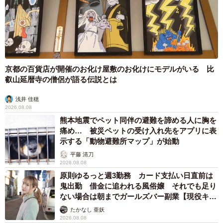
京都の百貨店が開催のお化け屋敷のお化けにモデルがいる 比
叡山延暦寺の僧侶が語る伝説とは
浅井 佳穂
2026.08.08
熊本地震でペット同伴の避難を諦める人に胸を
痛め… 被災ペットの受け入れ先をアプリに表
示する「動物避難所マップ」が始動
平藤 清刀
2026.08.08
原則ゆるっと週3勤務 カード支払い日直前は
鬼出勤 借金に追われる風俗嬢 それでも足り
ない場合は朝までガールズバー副業【現役キャ
ストに取材】
たかなし 亜妖
2026.08.08