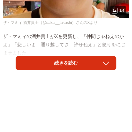
1/4
ザ・マミィ 酒井貴士（@sakai__takashi）さんのXより
ザ・マミィの酒井貴士がXを更新し、「仲間じゃねえのか
よ」「悲しいよ 通り越してさ 許せねえ」と怒りをにじ
ませました。
続きを読む
フワちゃんがやす子に対して不適切投稿したスクリーンシ
ョットが出回っており、SNS上では不適切投稿と関連付
け、「酒井さんも怒ってくれたよ」「やす子の事で怒って
てほんと素敵」と賞賛の声が上がりました。その後、酒井
の投稿は削除されています。