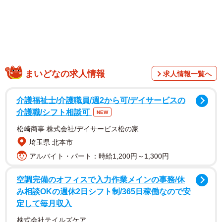
まいどなの求人情報
求人情報一覧へ
介護福祉士/介護職員/週2から可/デイサービスの
SNS上に出回ったのは、やす子が2日、Xに「やす子オリン
介護職/シフト相談可
NEW
ピック 生きてるだけで偉いので皆 優勝でーす」と書き
松崎商事 株式会社/デイサービス松の家
込んだ投稿に対し、フワちゃんが「おまえは偉くない」な
埼玉県 北本市
どと暴言を交えて「予選敗退でーす」などとコメントした
アルバイト・パート：時給1,200円～1,300円
とされるスクリーンショットです。該当ツイートは既に削
除されていますが、やす子は4日午後11時ごろXに「とって
空調完備のオフィスで入力作業メインの事務/休
み相談OKの週休2日シフト制/365日稼働なので安
も悲しい」と書き込み、直後にフワちゃんが「本当にすみ
定して毎月収入
ません」「今ここで皆さんに報告することではないのです
株式会社テイルズケア
が、言っちゃいけないこと言って、傷つけてしまいまし