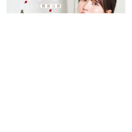
乃木坂46賀喜遥香 5年ぶり週チャン表紙 巻頭グラビアでは
激レアなメガネルームウエア姿
まいどなニュースエンタメ部
2026.08.07
3児の母 43歳女優の肩見せコーデでファンざ
わざわ 「色っぽすぎて思わず二度見」「むっ
かしからずっと可愛い」
まいどなトピック
2026.08.07
あのちゃん、雨の日のショーパン姿に「雨が似
合う」「脚めっちゃきれい！」「水も滴る良い
アーティスト」 幻想的な近影が話題