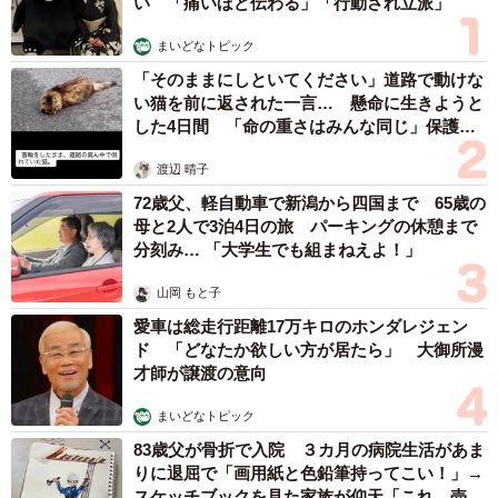
い 「痛いほど伝わる」「行動され立派」
──なぜ今回の写真を再投稿した？
まいどなトピック
「過去にバズったことのある猫の写真を数年に1度載せてい
「そのままにしといてください」道路で動けな
たりするのですが、それが今回たまたま拡散されたようで
い猫を前に返された一言… 懸命に生きようと
した4日間 「命の重さはみんな同じ」保護団
す。投稿したタイミングが金曜の夕方だったのですが、多
体代表の訴え
くの人が帰宅のタイミングだったので…帰宅の際の癒しに
渡辺 晴子
なればと思って投稿していました」
72歳父、軽自動車で新潟から四国まで 65歳の
母と2人で3泊4日の旅 パーキングの休憩まで
──当時、上司の方がX担当者さんに猫の写真を送ったのは
分刻み… 「大学生でも組まねえよ！」
なぜ。
山岡 もと子
愛車は総走行距離17万キロのホンダレジェン
「この『上司』は私とは違う部署でして、いろんな場所に
ド 「どなたか欲しい方が居たら」 大御所漫
ご挨拶やツアーの下見などで、出かけているので景色の写
才師が譲渡の意向
真などをよく送ってくれます。私が『猫などの動物も撮れ
まいどなトピック
たらぜひ送ってください』と過去に言ったこともあり、そ
83歳父が骨折で入院 ３カ月の病院生活があま
の言葉に対応してくれています。たくさん写真を送ってく
りに退屈で「画用紙と色鉛筆持ってこい！」→
れるので、その都度いろいろと言葉を添えるとお互いに返
スケッチブックを見た家族が仰天「これ、売れ