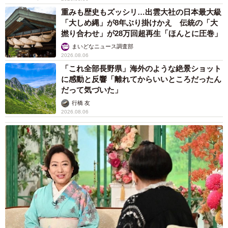
重みも歴史もズッシリ…出雲大社の日本最大級
「大しめ縄」が8年ぶり掛けかえ 伝統の「大
撚り合わせ」が28万回超再生「ほんとに圧巻」
まいどなニュース調査部
2026.08.06
「これ全部長野県」海外のような絶景ショット
に感動と反響「離れてからいいところだったん
だって気づいた」
行橋 友
2026.08.06