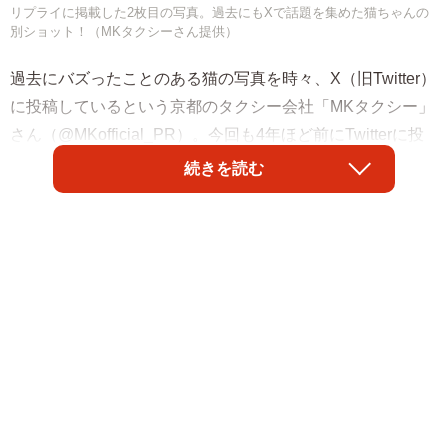
リプライに掲載した2枚目の写真。過去にもXで話題を集めた猫ちゃんの
別ショット！（MKタクシーさん提供）
過去にバズったことのある猫の写真を時々、X（旧Twitter）
に投稿しているという京都のタクシー会社「MKタクシー」
さん（@MKofficial_PR）。今回も4年ほど前にTwitterに投
稿したとある猫の写真を7月12日に投稿したところ、8.9万
続きを読む
件のいいねが付くなど再び話題になりました。