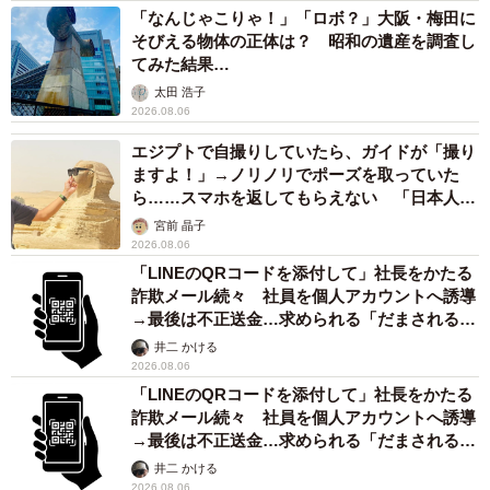
「なんじゃこりゃ！」「ロボ？」大阪・梅田に
そびえる物体の正体は？ 昭和の遺産を調査し
MKトラベル公式Instagramアカウント（@mktravel.jp）
てみた結果…
太田 浩子
MKトラベルWEB
2026.08.06
エジプトで自撮りしていたら、ガイドが「撮り
前に上司から無言で届いた写真です
#MK猫写真
ますよ！」→ノリノリでポーズを取っていた
pic.twitter.com/xZLrVZKAGP
ら……スマホを返してもらえない 「日本人は
カモ代表かも」「私は6時間で3万円払った」
宮前 晶子
2026.08.06
— MKタクシー🚕 (@MKofficial_PR)
July 12, 2024
「LINEのQRコードを添付して」社長をかたる
詐欺メール続々 社員を個人アカウントへ誘導
→最後は不正送金…求められる「だまされる前
提」の対策
井二 かける
2026.08.06
「LINEのQRコードを添付して」社長をかたる
詐欺メール続々 社員を個人アカウントへ誘導
→最後は不正送金…求められる「だまされる前
提」の対策
井二 かける
2026.08.06