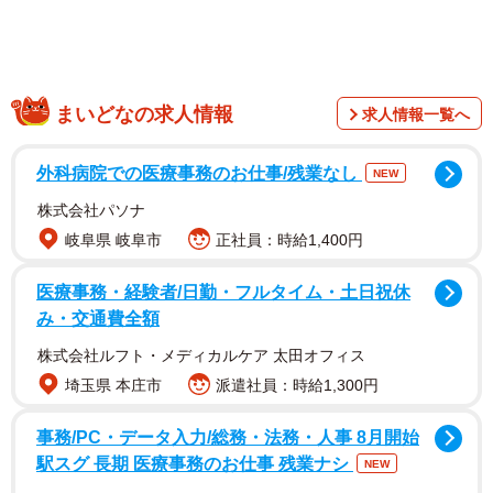
まいどなの求人情報
求人情報一覧へ
外科病院での医療事務のお仕事/残業なし
NEW
株式会社パソナ
岐阜県 岐阜市
正社員：時給1,400円
医療事務・経験者/日勤・フルタイム・土日祝休
み・交通費全額
2/7
株式会社ルフト・メディカルケア 太田オフィス
埼玉県 本庄市
派遣社員：時給1,300円
『MKねこタクシー』すっかり猫のイメージが定着した？（MKタクシー
さん提供）
事務/PC・データ入力/総務・法務・人事 8月開始
MKタクシーさんは2月22日の猫の日にちなみ、「MKねこタ
駅スグ 長期 医療事務のお仕事 残業ナシ
NEW