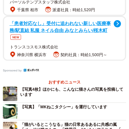
クシー」を走らせるなど猫のイメージが少しずつ定着して
パーソルテンプスタッフ株式会社
きたというタクシー会社。今回再投稿して話題になったの
千葉県 柏市
派遣社員：時給1,520円
は、上司からX担当者に無言で送られてきたという1枚の写
「患者対応なし」受付に追われない新しい医療事
真です。
務/駅直結 私服 ネイル自由 みなとみらい/桜木町
NEW
そこには「まんまる」になった猫ちゃんの姿が…そんな写
トランスコスモス株式会社
真には「不必要な事は一切書かず、『感じろ』と」「空間
神奈川県 横浜市
契約社員：時給1,500円～
を活かしててなんかエモい」「これは見せたくなるのもわ
かりますね～」などと上司の意図をくみ取ろうとする人た
Sponsored by
ちや猫ちゃんのかわいさにキュンキュンする人たちからた
くさんのコメントが寄せられています。「MKタクシー＝
おすすめニュース
猫」というイメージが定着してきたのはなぜ？ X担当者に
【写真4枚】ほかにも、こんなに猫さんの写真を投稿して
います
聞いてみました。
【写真】「MKねこタクシー」を運行しています
「猫がいるとこうなる」猫の日常あるあるに共感の嵐