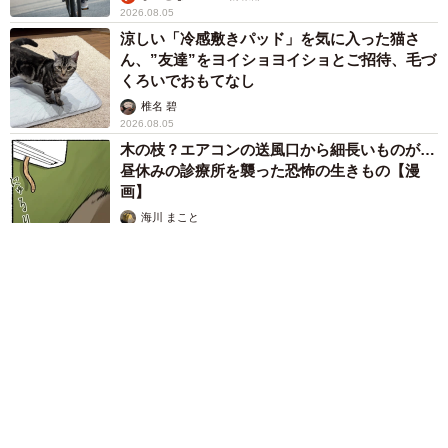
2026.08.05
涼しい「冷感敷きパッド」を気に入った猫さ
ん、”友達”をヨイショヨイショとご招待、毛づ
くろいでおもてなし
椎名 碧
2026.08.05
木の枝？エアコンの送風口から細長いものが…
昼休みの診療所を襲った恐怖の生きもの【漫
画】
海川 まこと
2026.08.05