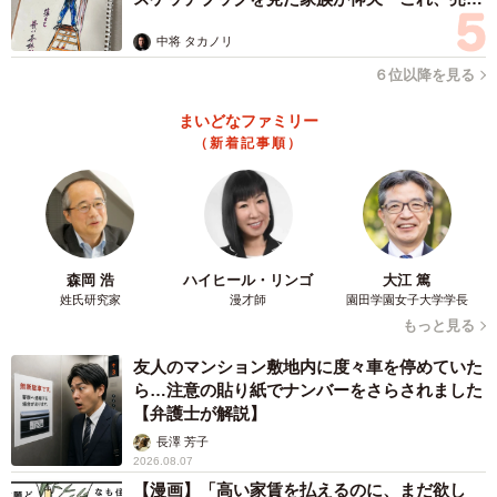
ますよ…」
信が大変なので説明がある時もあれば、とくに言葉も添え
中将 タカノリ
てないこともあります。あのまるまった猫の写真もその日
６位以降を見る
届いた数十枚の猫写真のうちの1枚だったと記憶していま
す」
まいどなファミリー
（新着記事順）
──なるほど。たくさんの猫ちゃんの写真の中の1枚を投稿
したと。
「はい。投稿する時には、あの余白たっぷりの写真に説明
森岡 浩
ハイヒール・リンゴ
大江 篤
も何もつけたしたくないと思ったのと、上司から猫写真が
姓氏研究家
漫才師
園田学園女子大学学長
もっと見る
たくさん届く様子のシュールさが少しでも伝わるように
『上司から無言で届きました』と短く伝えることにしまし
友人のマンション敷地内に度々車を停めていた
た」
ら…注意の貼り紙でナンバーをさらされました
【弁護士が解説】
長澤 芳子
2026.08.07
【漫画】「高い家賃を払えるのに、まだ欲し