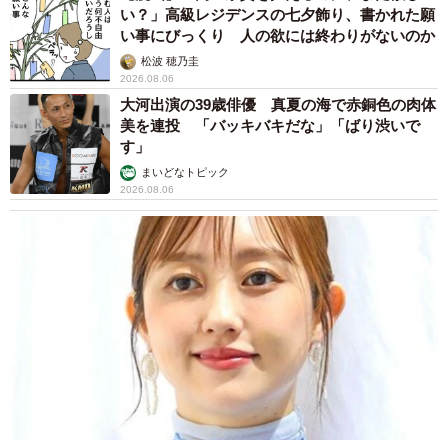
い？」高級レジデンスの七夕飾り、書かれた願
い事にびっくり 人の欲には終わりがないのか
松波 穂乃圭
2026.08.06
大河出演の39歳俳優 真夏の海で赤銅色の肉体
美を連投 「バッキバキだな」「ばり渋いで
す」
まいどなトピック
4/7
2026.08.06
リプライに掲載した1枚目の写真。上司の方の車に猫結界が張られる様子
（MKタクシーさん提供）
「MK＝猫」のイメージがついてきたのは…
──猫ちゃんはどうなった？
「お寺の方と地域の方に守られて伸び伸びと、お友だちの
皆さん（猫）と過ごされています。リプライにある1 ～3枚
目はまるまった猫と同じ場所で撮られているものです。4枚