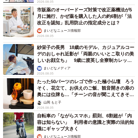
2026.08.05
市販薬のオーバードーズ対策で改正薬機法が5
月に施行、かぜ薬を購入した人の約6割が「法
改正を認知」乱用防止の指定成分とは？
まいどなニュース情報部
2026.08.05
紗栄子の長男 18歳のモデル、カジュアルコー
デのおしゃれ近影が「両親のいいとこ取りの美
しいお顔立ち」 9歳に渡英し全寮制カレッジ
で学ぶ
まいどなメディア
2026.08.05
たった50パーツのレゴで作った極小仏壇 ろう
そく、花立て、お供えのご飯、観音開きの扉の
奥には位牌も…「チーンの音が聞こえてきそ
う」
山岡 もと子
2026.08.05
自転車の「ながらスマホ」罰則、6割超が「内
容は知らない」 利用者の意識と実際の法的知
識にギャップ大きく
まいどなニュース情報部