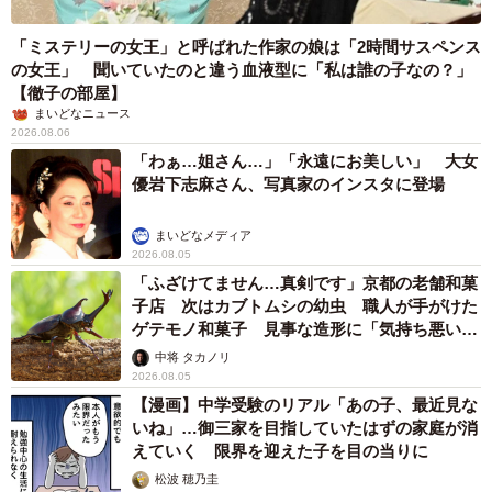
「ミステリーの女王」と呼ばれた作家の娘は「2時間サスペンス
の女王」 聞いていたのと違う血液型に「私は誰の子なの？」
【徹子の部屋】
まいどなニュース
2026.08.06
「わぁ…姐さん…」「永遠にお美しい」 大女
優岩下志麻さん、写真家のインスタに登場
まいどなメディア
2026.08.05
「ふざけてません…真剣です」京都の老舗和菓
子店 次はカブトムシの幼虫 職人が手がけた
ゲテモノ和菓子 見事な造形に「気持ち悪いく
らいリアル」
中将 タカノリ
2026.08.05
【漫画】中学受験のリアル「あの子、最近見な
いね」…御三家を目指していたはずの家庭が消
えていく 限界を迎えた子を目の当りに
松波 穂乃圭