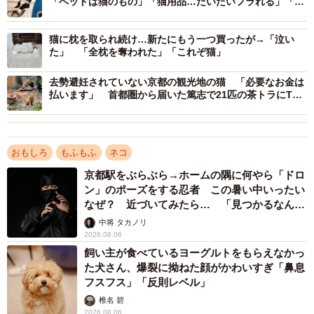
「ベッドは猫のもの」「猫用品…だいたいフラれる」「カ
ーテンはすだれのよう」
猫に枕を取られ続け…新たにもう一つ買ったが→「泣い
た」 「全枕を奪われた」「これぞ猫」
去勢避妊されていない京都の観光地の猫 「必要なお金は
払います」 首都圏から届いた篤志で21匹の茶トラにTNR
が実施された
おもしろ
もふもふ
ネコ
京都駅をぶらぶら→ホームの隅に何やら「ドロ
ン」のポーズをする忍者 この暑い中いったい
なぜ？ 近づいてみたら… 「見つかるなんて
未熟」
中将 タカノリ
2026.08.06
飼い主が食べているヨーグルトをもらえなかっ
た犬さん、爆裂に拗ねた顔がかわいすぎ「鼻息
フスフス」「反則レベル」
椎名 碧
2026.08.06