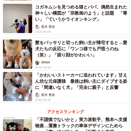
3/7
コガネムシを見つめる猫とパパ、偶然生まれた
神々しい構図が「宗教画のよう」と話題 「尊
過去にバズった猫の写真をMKタクシーさんが投稿。再び話題に！（MK
い」「ていうかライオンキング」
タクシーさん提供）
梨木 香奈
2026.08.06
2020年4月に撮影した猫の写真 上司から無言で
送られてきた…なぜ再投稿？
髪をバッサリと切った飼い主が帰宅すると→愛
犬たちの反応に「ワンコ様でも戸惑うのね
──話題になった猫ちゃんの写真は、以前に上司の方から無
（笑）」「困り顔がかわいい」
言で届いたものだとのこと。
ANNA
2026.08.06
「かわいいストーカーに追われています」甘え
「2020年4月頃に上司から届いた写真でして、京都府内の
ん坊な元保護猫 最後は飼い主にダイブする姿
山奥のお寺で撮影されたものです。お寺にご挨拶へ訪れた
に「間違いなく犬」「完全に親子」と反響
上司が猫の皆さんによくお会いするようで。その様子がた
梨木 香奈
2026.08.06
びたび届いています。猫はお寺に数匹いて、お寺や地域の
方で面倒を見られているとのこと。車もほぼ通らないよう
アクセスランキング
な場所なので、伸び伸び過ごしているそうです」
「不謹慎でないかと」実力派歌手、熊本へ支援
物資…運搬トラックの車体デザインにためら