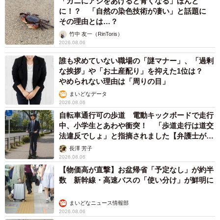
「カニにアジをあげると青くなる」ほんと
に！？ 「自然の染色技術が凄い」と話題に
その理由とは…？
竹中 友一（RinToris）
2026.08.06
誰も求めていない職場の「謎マナー」、「過剰
な挨拶」や「お土産配り」を抑えた1位は？
やめられない理由は「周りの目」
まいどなデータ
2026.08.06
自転車通行可の歩道 電動キックボードで走行
中、小学生とあわや衝突！ 「歩道走行は道交
6/7
法違反でしょ」と指摘されました【弁護士が解
説】
リプライに掲載した4枚目の写真。別の場所で車両撮影中のX担当者とド
長澤 芳子
2026.08.06
ライバーの前に現れた猫ちゃん（MKタクシーさん提供）
【物価高が直撃】お盆帰省「予定なし」が約半
数 新幹線・高速バスの「使い分け」が鮮明に
──MKタクシーさんが猫ちゃんのイメージがついてきたの
は。
まいどなニュース情報部
2026.08.06