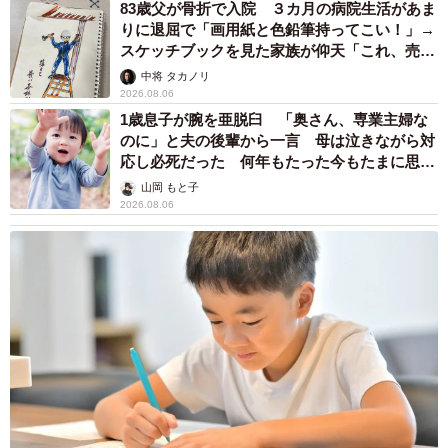
「私が会社のSNSに載せていた猫写真がバズったりして、
83歳父が骨折で入院 ３カ月の病院生活があま
『MK＝猫』のイメージが少しずつ定着してきたようです。
りに退屈で「画用紙と色鉛筆持ってこい！」→
スケッチブックを見た家族が仰天「これ、売れ
その後、猫関係の場所を巡る猫ツアー（現在は運行休止
ますよ…」
中将 タカノリ
中）があったりと猫関係のことを取り組んでいました。ま
2026.08.06
た2月22日の猫の日にちなみ、『街なかで偶然、猫と出会っ
1歳息子が腕を亜脱臼 「奥さん、専業主婦な
のに」と夫の後輩から一言 母は泣きながら対
たようなときめきを』と、猫好きドライバーが猫のしっぽ
応し必死だった 何年もたった今もたまに思い
や足あとなどの装飾を施した『MKねこタクシー』を発案。
出し…
山岡 もと子
近年は人事部が中心となって運行するようにもなりまし
2026.08.06
た」
◇ ◇