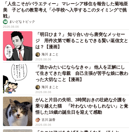
目は別の場所で車両撮影中の私とドライバーの前に現れた
「人生こそがバラエティー」 マレーシア移住を報告した菊地亜
猫ですね。ちょっとでMKタクシー要素をいれたくて4枚目
美 子どもの教育考え「小学校へ入学するこのタイミングで挑
戦」
を入れました。投稿していたその他の写真を見てもタクシ
まいどなトピック
ー要素が一切なかったので（笑）」
2026.08.06
「明日ひま？」 知り合いから唐突なメッセー
ジ 用件次第で断ることもできる賢い返信文と
は？【漫画】
海川 まこと
2026.08.06
「誰かみたいにならなきゃ」 他人を正解にし
て生きてきた母親 自己主張が苦手な娘に教わ
った大切なこと【漫画】
海川 まこと
2026.08.06
がんと片目の失明、3時間おきの壮絶な介護を
5/7
乗り越えた猫 「叶わないかもしれない」と覚
悟した19歳の誕生日を迎えて感動
リプライに掲載した3枚目の写真。お賽銭を入れる上司の方。猫ちゃんが
見つめてますよ！（MKタクシーさん提供）
古川 諭香
2026.08.06