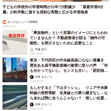
子どもの学校外の学習時間が11年で2割減少 「家庭学習0分
層」が約半数に達する深刻な実態と広がる学習格差
まいどなニュース情報部
2026.08.06
「事故物件」という言葉のイメージにとらわれ
ていませんか？ 不動産業者が語る「物件の可
7/7
能性」を閉ざさないために必要なこと
平藤 清刀
2月22日の猫の日に走ります！（MKタクシーさん提供）
2026.08.06
東京・千代田区の中央線高架に心ない落書き
バズった猫写真の撮影者である「上司」の方はMKの旅行部
歴史ある昌平橋架道橋の被害に怒りの声 「何
門（MKトラベル）で京都を中心にツアーの制作もしている
も分かってないし、センスも古い」「罰則強化
そうです。「MKトラベル」のSNSアカウントのフォローも
して」
中将 タカノリ
2026.08.06
お願いしますとのこと。こちら→MKトラベル公式Xアカウ
もしかすると「下山ダッシュ」 リニア中央新
ント（@mk_ryokou）、MKトラベル公式Instagramアカウン
幹線の長野県駅 在来線との乗り継ぎなし→な
ト（@mktravel.jp）。
ら走れば間に合うんじゃない？ 惜しい位置関
係が反響
中将 タカノリ
MKトラベル公式Xアカウント（@mk_ryokou
2026.08.06