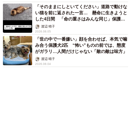
「化けましたね～」10歳で綾瀬はるかの娘役→
雰囲気ガラリの18歳に成長 「メイクで雰囲気
が」「宝塚に入れそう」
まいどなメディア
両親は「東京キッド」の看板役者 ライダー演
じた42歳元俳優が再婚妻との「ウエディングフ
ォト」計画を明言 「センスあるカメラマン求
む」
まいどなトピック
６位以降を見る
まいどなファミリー
（新着記事順）
森岡 浩
ハイヒール・リンゴ
大江 篤
姓氏研究家
漫才師
園田学園女子大学学長