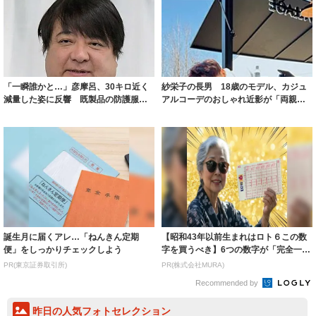
「一瞬誰かと…」彦摩呂、30キロ近く
紗栄子の長男 18歳のモデル、カジュ
減量した姿に反響 既製品の防護服が
アルコーデのおしゃれ近影が「両親の
着られると...
いいとこ取...
誕生月に届くアレ…「ねんきん定期
【昭和43年以前生まれはロト６この数
便」をしっかりチェックしよう
字を買うべき】6つの数字が「完全一
致」する方...
PR(東京証券取引所)
PR(株式会社MURA)
Recommended by
昨日の人気フォトセレクション