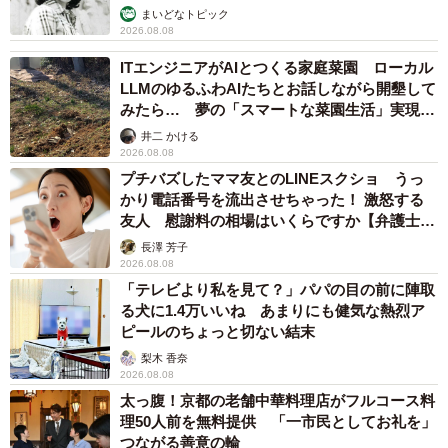
の猫の愛らしさに悶絶…！ 「こんなかわいい
構図あります？」「ベストショットすぎる！」
梨木 香奈
2026.08.08
酔って転んでアザだらけ ネイルも折れて超悲
惨 ケガが絶えない夜のお仕事 「病院代」と
数万円を渡す神客も！【現役キャストに取材】
たかなし 亜妖
2026.08.07
乃木坂46賀喜遥香 5年ぶり週チャン表紙 巻
頭グラビアでは激レアなメガネルームウエア姿
まいどなニュースエンタメ部
2026.08.07
3児の母 43歳女優の肩見せコーデでファンざ
わざわ 「色っぽすぎて思わず二度見」「むっ
かしからずっと可愛い」
まいどなトピック
2026.08.07
あのちゃん、雨の日のショーパン姿に「雨が似