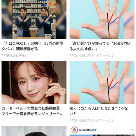
「たばこ税なし」600円→83円の新型
「占い師だけが知ってる〝お金が増え
タバコに喫煙者群がる
る人の共通点〟」
PR(株式会社HAL)
PR(合同会社デジタルファーム )
ガーターベルトで際立つ妖艶脚線美
宝くじ当たる人は“たまたま”じゃな
フリーアナ森香澄がランジェリーモデ
い?!
ルに ｢PE...
PR(合同会社デジタルファーム )