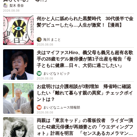
「夏休みはたくさん働いてほしい」と職場から頼まれた高2息
子 バイトで稼ぎすぎると扶養を外れて税金や保険料が上が
る？【FPが解説】
もくもくライターズ
2026.08.08
2泊3日の東京出張→飼い主さんが不在中ハムス
ターに異変 眉間にできた深いしわ、「急に老
けた？」【漫画】
海川 まこと
2026.08.08
赤ちゃんが気になる？ひょっこり顔を出す2匹