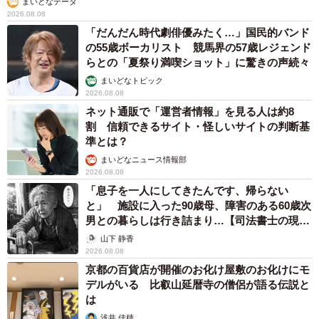
12歳の愛犬に変化 1歳息子の膝で甘える初めて見せる姿に反
響 これまで「見守る立場」だったのに…「頭ポンポンが愛に
満ちている」「尊…」
梨木 香奈
2026.08.08
何かと人に舐められた黒髪時代 30代後半で金
髪デビューしたら…人生が激変！【漫画】
海川 まこと
2026.08.08
夫はマイファスHiro、義父母も義兄も超有名歌
手の28歳モデル兼俳優が第1子出産を報告「母