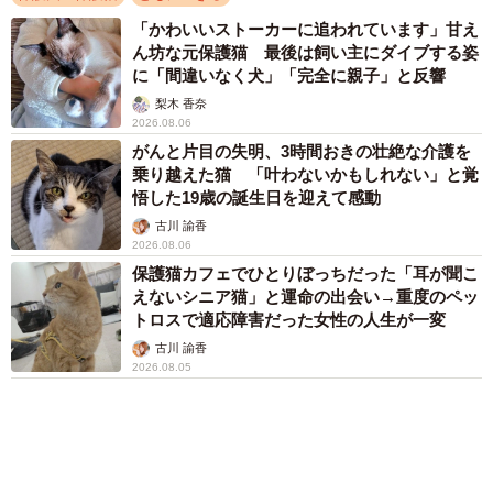
み合う保護犬2匹 “怖い”ものの前では、態度
がガラリ…人間だけじゃない「敵の敵は味方」
渡辺 晴子
2026.08.04
アクセスランキング
「ウソだろ」体重130kgの女性芸人オダウエダ
植田 大学時代のほっそり姿に「マジで」
まいどなメディア
「我慢できず」村上佳菜子、イケメン夫と全力
ハグ「可愛いふたり」「素敵なご夫婦」
まいどなメディア
「だんだん時代劇俳優みたく…」国民的バンド
の55歳ボーカリスト 競馬界の57歳レジェンド
らとの「夏祭り満喫ショット」に驚きの声続々
まいどなトピック