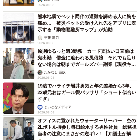
子ともに健康…日々、大切に過ごしたい」
まいどなトピック
2026.08.08
お盆明けは介護相談が3割増加 帰省時に確認
したい「離れて暮らす親の異変」チェックポイ
ントは？
まいどなニュース情報部
2026.08.08
両親は「東京キッド」の看板役者 ライダー演
じた42歳元俳優が再婚妻との「ウエディングフ
ォト」計画を明言 「センスあるカメラマン求
む」
まいどなトピック
2026.08.08
ITエンジニアがAIとつくる家庭菜園 ローカル
LLMのゆるふわAIたちとお話しながら開墾して
みたら… 夢の「スマートな菜園生活」実現な
るか
井二 かける
2026.08.08
プチバズしたママ友とのLINEスクショ うっ
かり電話番号を流出させちゃった！ 激怒する