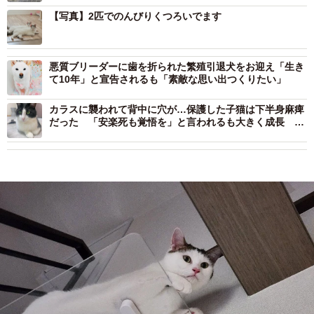
【写真】2匹でのんびりくつろいでます
悪質ブリーダーに歯を折られた繁殖引退犬をお迎え「生き
て10年」と宣告されるも「素敵な思い出つくりたい」
カラスに襲われて背中に穴が…保護した子猫は下半身麻痺
だった 「安楽死も覚悟を」と言われるも大きく成長 ハ
チちゃんは3歳に