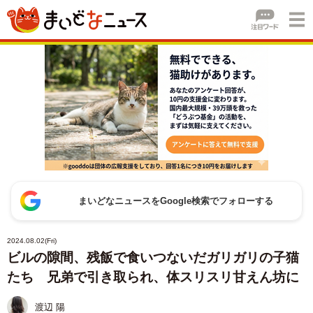
まいどなニュースをGoogle検索でフォローする
2024.08.02(Fri)
ビルの隙間、残飯で食いつないだガリガリの子猫
たち 兄弟で引き取られ、体スリスリ甘えん坊に
渡辺 陽