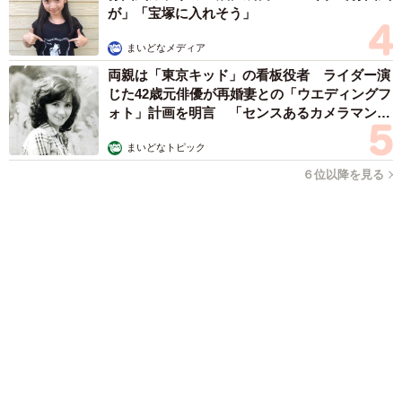
補助があっても約9割が「夏の電気・ガス代は重い」と回答…猛
暑でも「冷房を控える」人が7割超に
まいどなデータ
2026.08.08
「だんだん時代劇俳優みたく…」国民的バンド
の55歳ボーカリスト 競馬界の57歳レジェンド
らとの「夏祭り満喫ショット」に驚きの声続々
まいどなトピック
2026.08.08
ネット通販で「運営者情報」を見る人は約8
割 信頼できるサイト・怪しいサイトの判断基
準とは？