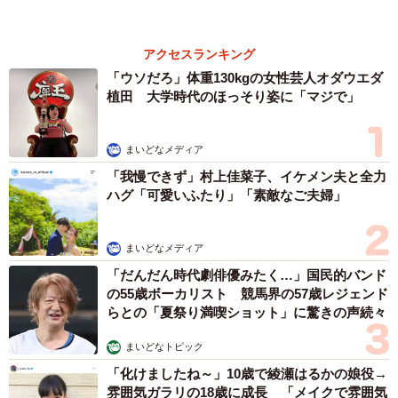
もっと見る
異性に話しかけたらセクハラ？ 黙っていたら
フキハラ？ 「最近、生きるの難しい」令和の
職場で悩む上司【漫画】
海川 まこと
2026.08.09
「この人しかいない」26歳差の“年の差婚”をし
た夫婦 出会いは？反対する声はなかった？
今の思いを聞いた
古川 諭香
2026.08.09
「お前さえいなければ金賞取れてた！」高校時
代の演奏会がトラウマ……責められた学生は楽
器修理職人に 10年後再会した因縁の相手から
思わぬ申し出【漫画】
海川 まこと
2026.08.09