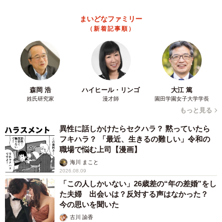
まいどなニュース情報部
2026.08.08
「息子を一人にしてきたんです、帰らない
と」 施設に入った90歳母、障害のある60歳次
男との暮らしは行き詰まり…【司法書士の現場
から】
山下 静香
2026.08.08
京都の百貨店が開催のお化け屋敷のお化けにモ
デルがいる 比叡山延暦寺の僧侶が語る伝説と
は
浅井 佳穂
2026.08.08
熊本地震でペット同伴の避難を諦める人に胸を
痛め… 被災ペットの受け入れ先をアプリに表
示する「動物避難所マップ」が始動
平藤 清刀
2026.08.08
原則ゆるっと週3勤務 カード支払い日直前は
鬼出勤 借金に追われる風俗嬢 それでも足り