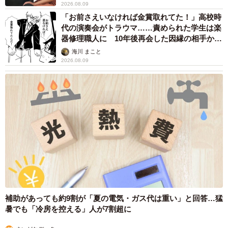
ない場合は朝までガールズバー副業【現役キャ
ストに取材】
たかなし 亜妖
2026.08.08
19歳でハライチ岩井勇気と年の差婚から3年、
22歳元おはガール髪バッサリ「ショート似合い
すぎ」
まいどなメディア
2026.08.08
オフィスに置かれたウォーターサーバー 空の
2Lボトル持参し毎日給水する男性社員→総務担
当者の注意にまさかの逆ギレ！【弁護士が解
説】
長澤 芳子
2026.08.08
「我慢できず」村上佳菜子、イケメン夫と全力
ハグ「可愛いふたり」「素敵なご夫婦」
まいどなメディア
2026.08.08