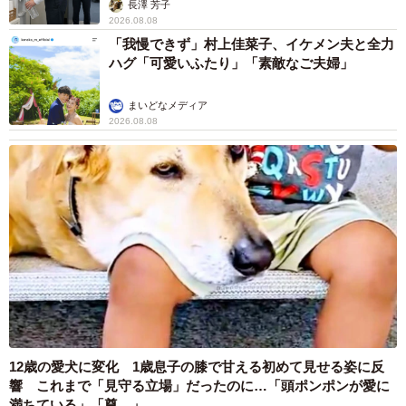
友人 慰謝料の相場はいくらですか【弁護士が
解説】
長澤 芳子
2026.08.08
「テレビより私を見て？」パパの目の前に陣取
る犬に1.4万いいね あまりにも健気な熱烈ア
ピールのちょっと切ない結末
梨木 香奈
2026.08.08
太っ腹！京都の老舗中華料理店がフルコース料
理50人前を無料提供 「一市民としてお礼を」
つながる善意の輪
京都新聞社
2026.08.08
ボロボロで不細工なおじいちゃん猫に一目惚
れ エイズだし手がかかるけど…おうちで暮ら
すと「おじ猫」だって可愛くなったよ！
鶴野 浩己
2026.08.08