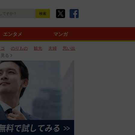
エンタメ
マンガ
ネコ
のりもの
観光
夫婦
思い出
と見る