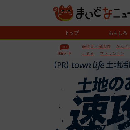
ニ
トップ
おもしろ
ュ
ー
保護犬・保護猫
かんさ
ス
一
くるま
ファッション
覧