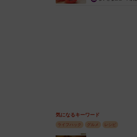
浅漬けの素はお肉にも合う！※画像
▽出典：エバラ 公式インスタグラ
https://www.instagram.com/p/C9O9
気になるキーワード
ライフハック
グルメ
レシピ