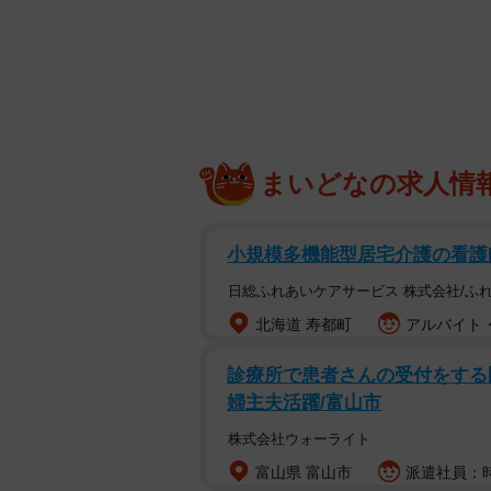
けの素」のみでOK。電子レンジで
「豚バラ肉の塩チャーシュー」
▽材料(2～3人分）
・豚バラブロック肉…250g
まいどなの求人情
・浅漬けの素…大さじ4
▽作り方
小規模多機能型居宅介護の看護師
日総ふれあいケアサービス 株式会社/ふ
① 豚肉はフォークで数カ所さして
北海道 寿都町
アルバイト・
② 耐熱容器に①を入れ、浅漬けの素
③ ②にラップをかけて、600Wの
診療所で患者さんの受付をする医
④ 豚肉を裏返して再びラップをか
婦主夫活躍/富山市
でラップをしたまま約10分おく。
株式会社ウォーライト
⑤ 粗熱がとれたら、食べやすい大
富山県 富山市
派遣社員：時給