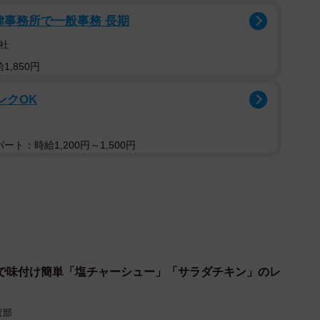
けの素と一緒に片栗粉をもみ込んで！
法律事務所で一般事務 長期
社
,850円
ンクOK
お好みで
ト：時給1,200円～1,500円
の素で下味をつけ、片栗粉をもみ込む。
Wの電子レンジで約1分30秒加熱する。
らに約1分加熱し、粗熱がとれるまでラップをしたまま
で味付け簡単「塩チャーシュー」「サラダチキン」のレ
たら完成。
てください。
査部