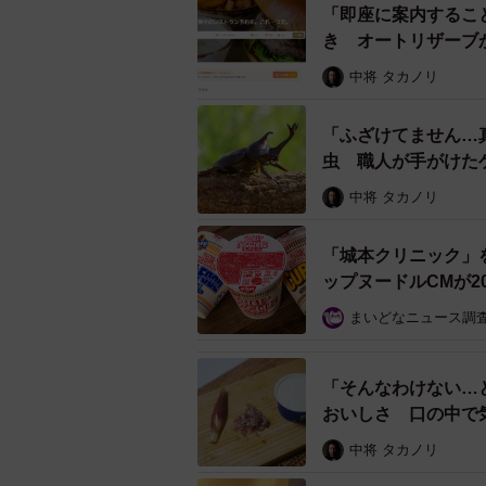
「即座に案内するこ
き オートリザーブ
中将 タカノリ
「ふざけてません…
虫 職人が手がけた
ル」
中将 タカノリ
「城本クリニック」
ップヌードルCMが2
まいどなニュース調
「そんなわけない…
おいしさ 口の中で
中将 タカノリ