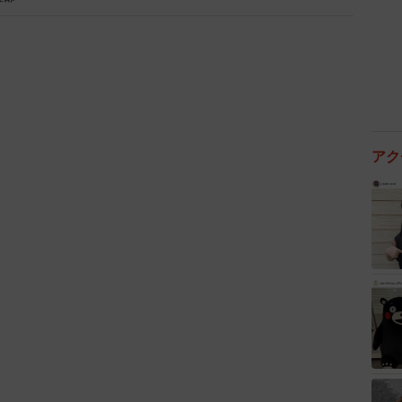
2/2
はイメージです（KT/stock.adobe.com）
アク
ム／レンジでしっとりお肉レシピ
1vRvEUZ/