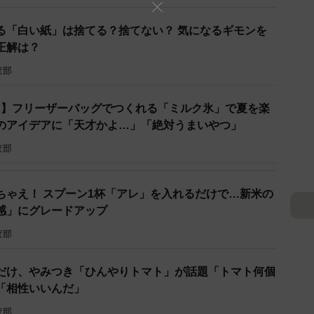
ですね」「加減の難しい塩味が、浅漬けの素で作れるの
る「白い紙」は捨てる？捨てない？ 気になるギモンを
しい！」「この『肉+浅漬けの素』との出会いはマジで
正解は？
た。
査部
K】フリーザーバッグでつくれる「ミルク氷」で夏を楽
のアイデアに「天才かよ…」「絶対うまいやつ」
査部
ちゃえ！ スプーン1杯「アレ」を入れるだけで…新米の
感」にグレードアップ
査部
だけ、やみつき「ひんやりトマト」が話題「トマト何個
「相性いいんだ」
査部