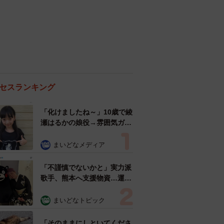
セスランキング
「化けましたね～」10歳で綾
瀬はるかの娘役→雰囲気ガラ
リの18歳に成長 「メイクで
雰囲気が」「宝塚に入れそ
まいどなメディア
う」
「不謹慎でないかと」実力派
歌手、熊本へ支援物資…運搬
トラックの車体デザインにた
めらい 「痛いほど伝わる」
まいどなトピック
「行動され立派」
「そのままにしといてくださ