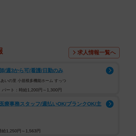
できる、お手軽レシピです。
…フォークで数カ所穴を開けておこう
報
求人情報一覧へ
/週3から可/看護/日勤のみ
れあいの里 小規模多機能ホーム すっつ
、穴をあける。
パート：時給1,200円～1,300円
を加えてよくもみ込み、約30分漬けておく。
電子レンジで約3分加熱する。
療事務スタッフ/週払いOK/ブランクOK/主
け、電子レンジでさらに約3分加熱し、粗熱がとれるま
きさに切って完成。
1,250円～1,563円