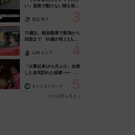
い」道路で動けない猫を前に
返された一言… 懸命に生き
ようとした4日間 「命の重
渡辺 晴子
さはみんな同じ」保護団体代
表の訴え
72歳父、軽自動車で新潟から
四国まで 65歳の母と2人で
3泊4日の旅 パーキングの休
憩まで分刻み… 「大学生で
山岡 もと子
も組まねえよ！」
「火事以来10カ月ぶり」全焼
した自宅訪れた林家ぺー 内
装も壁も取り払われスケルト
ン状態の部屋に呆然
まいどなトピック
６位以降を見る