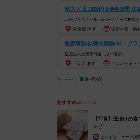
「薄切りサラダチキン」…浅漬
駅スグ 高1850円 9時半始業 
▽材料(2人分）
パーソルエクセルHRパートナーズ株式会
東京都 港区
派遣社員：時給1
・鶏むね肉（薄切り）…150g
・エバラ浅漬けの素…大さじ2
医療事務/扶養内勤務OK・ブラ
・片栗粉…小さじ1/2
医療法人社団千尋会 しみず眼科
・ベビーリーフ、ミニトマトなど…
千葉県 柏市
アルバイト・パー
▽作り方
Sponsored by
① 耐熱容器に鶏肉を入れ、浅漬け
② ふんわりとラップをかけ、500
おすすめニュース
③ 一度取り出して全体を混ぜ、さ
おく。
【写真】浅漬けの素
シピ
④ 汁気をきって、お皿に盛りつけ
※お好みで付け合わせの野菜を添え
まいどなニュース調