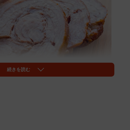
続きを読む
1/2
る※画像はイメージです（karinrin/stock.adobe.com）
の素」ですが、お肉とも相性が良いと知っていました
ウント（@ebarafoods）が、浅漬けの素で作った「塩
を紹介し、大きな反響を呼んでいます。味付けは「浅漬