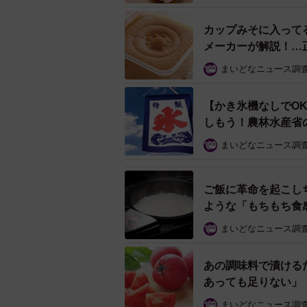
この投稿には、「お肉にも使えるん
カップみそに入って
が良いです。レンチンのみなのも嬉
メーカーが解説！…
革命」などの声が寄せられていまし
まいどなニュース調
【かき氷機なしでO
しもう！農林水産省
まいどなニュース調
ご飯に革命を起こし
ような「もちもち食
まいどなニュース調
あの調味料で漬ける
あっても足りない」
まいどなニュース調