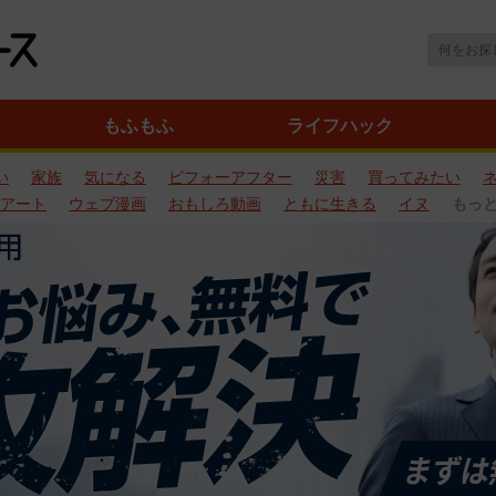
もふもふ
ライフハック
い
家族
気になる
ビフォーアフター
災害
買ってみたい
アート
ウェブ漫画
おもしろ動画
ともに生きる
イヌ
もっ