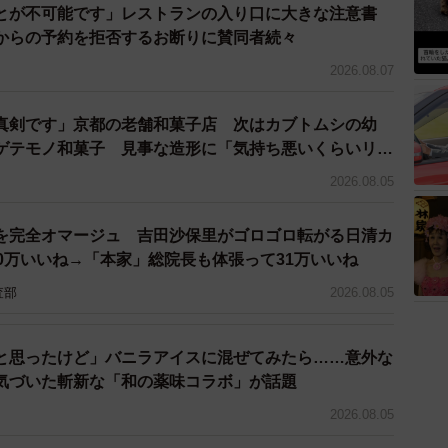
とが不可能です」レストランの入り口に大きな注意書
からの予約を拒否するお断りに賛同者続々
2026.08.07
真剣です」京都の老舗和菓子店 次はカブトムシの幼
ゲテモノ和菓子 見事な造形に「気持ち悪いくらいリア
2026.08.05
を完全オマージュ 吉田沙保里がゴロゴロ転がる日清カ
0万いいね→「本家」総院長も体張って31万いいね
査部
2026.08.05
と思ったけど」バニラアイスに混ぜてみたら……意外な
気づいた斬新な「和の薬味コラボ」が話題
2026.08.05