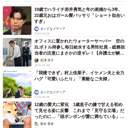
19歳でハライチ岩井勇気と年の差婚から3年、
22歳元おはガール髪バッサリ「ショート似合い
すぎ」
まいどなメディア
2026.08.08
オフィスに置かれたウォーターサーバー 空の
2Lボトル持参し毎日給水する男性社員→総務担
当者の注意にまさかの逆ギレ！【弁護士が解
説】
長澤 芳子
2026.08.08
「我慢できず」村上佳菜子、イケメン夫と全力
ハグ「可愛いふたり」「素敵なご夫婦」
まいどなメディア
2026.08.08
12歳の愛犬に変化 1歳息子の膝で甘える初め
て見せる姿に反響 これまで「見守る立場」だ
ったのに…「頭ポンポンが愛に満ちている」
「尊…」
梨木 香奈