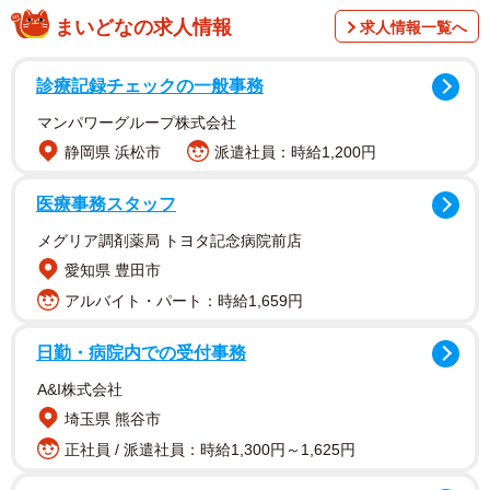
まいどなの求人情報
求人情報一覧へ
白い紙でみその「乾燥」や「劣化」が防げる
診療記録チェックの一般事務
白い紙（シート）は、みその乾燥を防ぎ、みそに直接「脱
酸素剤」が触れないようにする役割があります。開封後
マンパワーグループ株式会社
も、白い紙を表面に密着させておくと、「空気による劣
静岡県 浜松市
派遣社員：時給1,200円
化」を抑えることができます。白い紙を毎回めくるのが面
医療事務スタッフ
倒な場合は、「ラップ」をみその表面に密着させても良い
メグリア調剤薬局 トヨタ記念病院前店
そうです。
愛知県 豊田市
脱酸素剤は開封したらすぐに捨ててOK
アルバイト・パート：時給1,659円
白い紙と一緒に入っている、小さな袋の正体は「脱酸素
日勤・病院内での受付事務
剤」です。投稿によると「脱酸素剤は、開封したらすぐに
A&I株式会社
捨ててOKです」とのこと。
埼玉県 熊谷市
正社員 / 派遣社員：時給1,300円～1,625円
脱酸素剤の中には鉄粉が入っていて、鉄が酸化する性質を
利用して酸素を吸収します。カップみそは、みそとフタの