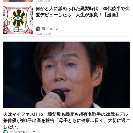
2026.08.08
何かと人に舐められた黒髪時代 30代後半で金
髪デビューしたら…人生が激変！【漫画】
海川 まこと
2026.08.08
夫はマイファスHiro、義父母も義兄も超有名歌手の28歳モデル
兼俳優が第1子出産を報告「母子ともに健康…日々、大切に過ご
したい」
まいどなトピック