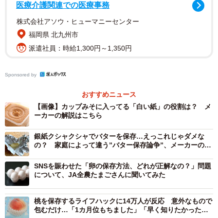
医療介護関連での医療事務
間に空気があるため、この空気中の酸素を「脱酸素剤」に
株式会社アソウ・ヒューマニーセンター
吸収させて、みその劣化を防いでいるのです。しかし開封
福岡県 北九州市
後はその効果がなくなるため、捨ててしまって問題ないと
派遣社員：時給1,300円～1,350円
のことでした。
Sponsored by
おすすめニュース
【画像】カップみそに入ってる「白い紙」の役割は？ メ
ーカーの解説はこちら
銀紙クシャクシャでバターを保存…えっこれじゃダメな
の？ 家庭によって違う”バター保存論争”、メーカーの意
外な回答は
SNSを賑わせた「卵の保存方法、どれが正解なの？」問題
について、JA全農たまごさんに聞いてみた
桃を保存するライフハックに14万人が反応 意外なもので
2/2
包むだけ…「1カ月位もちました」「早く知りたかったよ