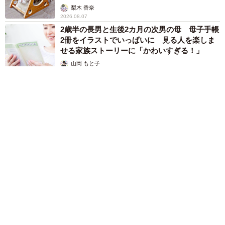
梨木 香奈
2026.08.07
2歳半の長男と生後2カ月の次男の母 母子手帳
2冊をイラストでいっぱいに 見る人を楽しま
せる家族ストーリーに「かわいすぎる！」
山岡 もと子
2026.08.07
猫2匹が段ボール箱の取り合いで「ポコスカ猫パンチ」の応酬
その後の心温まる結末に「愛～！」「おばちゃん泣きそう