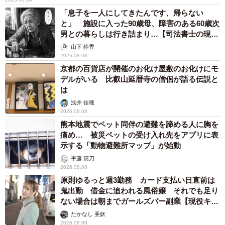
「息子を一人にしてきたんです、帰らない
と」 施設に入った90歳母、障害のある60歳次
男との暮らしは行き詰まり…【司法書士の現場
から】
山下 静香
2026.08.08
京都の百貨店が開催のお化け屋敷のお化けにモ
デルがいる 比叡山延暦寺の僧侶が語る伝説と
は
浅井 佳穂
2026.08.08
熊本地震でペット同伴の避難を諦める人に胸を
痛め… 被災ペットの受け入れ先をアプリに表
示する「動物避難所マップ」が始動
平藤 清刀
2026.08.08
原則ゆるっと週3勤務 カード支払い日直前は
鬼出勤 借金に追われる風俗嬢 それでも足り
ない場合は朝までガールズバー副業【現役キャ
ストに取材】
たかなし 亜妖
2026.08.08