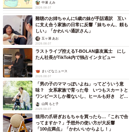
中瀬 えみ
2026.08.07
難聴のお姉ちゃんに5歳の妹が手話通訳 互い
に支え合う家族の日常に反響「妹ちゃん、頼も
しい」「かわいい通訳さん」
五ヶ瀬 あお
2026.08.07
ラストライブ控えるT-BOLAN森友嵐士 にし
たん社長がTikTok内で独占インタビュー
まいどなニュース
2026.08.07
「男の子のママっぽいよね」ってどういう意
味？ 女系家族で育った母 いつもスカートと
ワンピースしか着ないし、ヒールも好き どの
へんが…
山岡 もと子
2026.08.07
猫用の爪研ぎおもちゃを買ったら…「これで合
ってますか？」予想外の使い方が大反響
「100点満点」「かわいいからよし！」