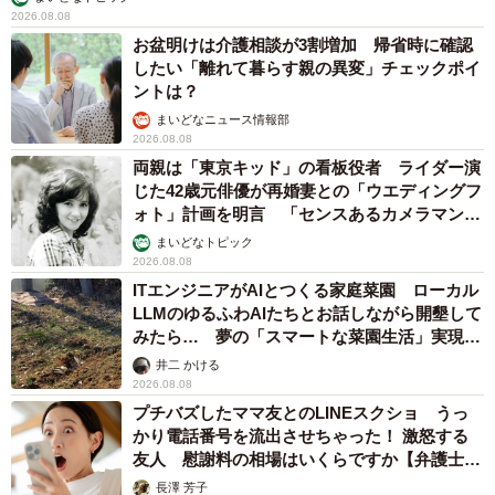
2026.08.08
お盆明けは介護相談が3割増加 帰省時に確認
したい「離れて暮らす親の異変」チェックポイ
ントは？
まいどなニュース情報部
2026.08.08
両親は「東京キッド」の看板役者 ライダー演
じた42歳元俳優が再婚妻との「ウエディングフ
ォト」計画を明言 「センスあるカメラマン求
む」
まいどなトピック
2026.08.08
ITエンジニアがAIとつくる家庭菜園 ローカル
LLMのゆるふわAIたちとお話しながら開墾して
みたら… 夢の「スマートな菜園生活」実現な
るか
井二 かける
2026.08.08
プチバズしたママ友とのLINEスクショ うっ
かり電話番号を流出させちゃった！ 激怒する
友人 慰謝料の相場はいくらですか【弁護士が
解説】
長澤 芳子