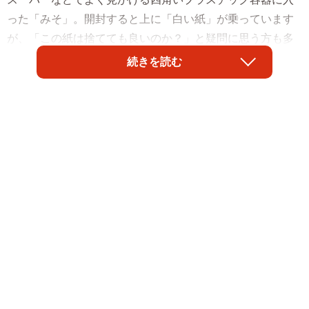
った「みそ」。開封すると上に「白い紙」が乗っています
が、「この紙は捨てても良いのか？」と疑問に思う方も多
いのではないでしょうか。名古屋市に本社を置く調味料メ
続きを読む
ーカー「イチビキ」の公式Xアカウント（@ichibiki_co）に
よると、実は開封後も「そのまま容器に入れておく」のが
正解だそうです。