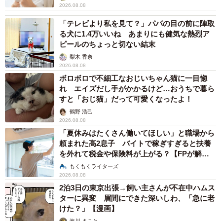
2026.08.08
「テレビより私を見て？」パパの目の前に陣取
る犬に1.4万いいね あまりにも健気な熱烈ア
ピールのちょっと切ない結末
梨木 香奈
2026.08.08
ボロボロで不細工なおじいちゃん猫に一目惚
れ エイズだし手がかかるけど…おうちで暮ら
すと「おじ猫」だって可愛くなったよ！
鶴野 浩己
2026.08.08
「夏休みはたくさん働いてほしい」と職場から
頼まれた高2息子 バイトで稼ぎすぎると扶養
を外れて税金や保険料が上がる？【FPが解
説】
もくもくライターズ
2026.08.08
2泊3日の東京出張→飼い主さんが不在中ハムス
ターに異変 眉間にできた深いしわ、「急に老
けた？」【漫画】