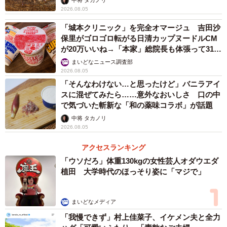
中将 タカノリ
2026.08.05
「城本クリニック」を完全オマージュ 吉田沙
保里がゴロゴロ転がる日清カップヌードルCM
が20万いいね→「本家」総院長も体張って31万
いいね
まいどなニュース調査部
2026.08.05
「そんなわけない…と思ったけど」バニラアイ
スに混ぜてみたら……意外なおいしさ 口の中
で気づいた斬新な「和の薬味コラボ」が話題
中将 タカノリ
2026.08.05
アクセスランキング
「ウソだろ」体重130kgの女性芸人オダウエダ
植田 大学時代のほっそり姿に「マジで」
まいどなメディア
「我慢できず」村上佳菜子、イケメン夫と全力