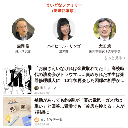
まいどなファミリー
（新着記事順）
森岡 浩
ハイヒール・リンゴ
大江 篤
姓氏研究家
漫才師
園田学園女子大学学長
もっと見る
「お前さえいなければ金賞取れてた！」高校時
代の演奏会がトラウマ……責められた学生は楽
器修理職人に 10年後再会した因縁の相手から
思わぬ申し出【漫画】
海川 まこと
2026.08.09
補助があっても約9割が「夏の電気・ガス代は
重い」と回答…猛暑でも「冷房を控える」人が
7割超に
まいどなデータ
2026.08.08