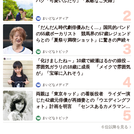
ハグ「可愛いふたり」「素敵なご夫婦」
まいどなメディア
「だんだん時代劇俳優みたく…」国民的バンド
の55歳ボーカリスト 競馬界の57歳レジェンド
らとの「夏祭り満喫ショット」に驚きの声続々
まいどなトピック
「化けましたね～」10歳で綾瀬はるかの娘役→
雰囲気ガラリの18歳に成長 「メイクで雰囲気
が」「宝塚に入れそう」
まいどなメディア
両親は「東京キッド」の看板役者 ライダー演
じた42歳元俳優が再婚妻との「ウエディングフ
ォト」計画を明言 「センスあるカメラマン求
む」
まいどなトピック
６位以降を見る