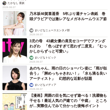
たかなし 亜妖
2026.08.07
乃木坂46賀喜遥香 5年ぶり週チャン表紙 巻
頭グラビアでは激レアなメガネルームウエア姿
まいどなニュースエンタメ部
2026.08.07
3児の母 43歳女優の肩見せコーデでファンざ
わざわ 「色っぽすぎて思わず二度見」「むっ
かしからずっと可愛い」
まいどなトピック
2026.08.07
あのちゃん、雨の日のショーパン姿に「雨が似
合う」「脚めっちゃきれい！」「水も滴る良い
アーティスト」 幻想的な近影が話題
まいどなメディア
2026.08.07
【漫画】周囲の目を気にせず遊べる！洗濯物も
干せる！最近人気の戸建ての「中庭」 ところ
が…実際住んでみて分かった後悔ポイント