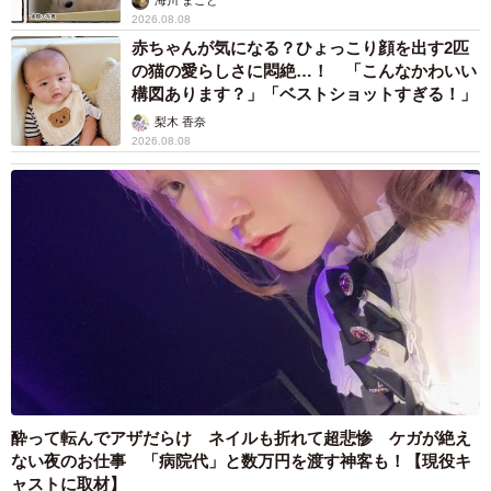
海川 まこと
2026.08.08
赤ちゃんが気になる？ひょっこり顔を出す2匹
の猫の愛らしさに悶絶…！ 「こんなかわいい
構図あります？」「ベストショットすぎる！」
梨木 香奈
2026.08.08
酔って転んでアザだらけ ネイルも折れて超悲惨 ケガが絶え
ない夜のお仕事 「病院代」と数万円を渡す神客も！【現役キ
ャストに取材】