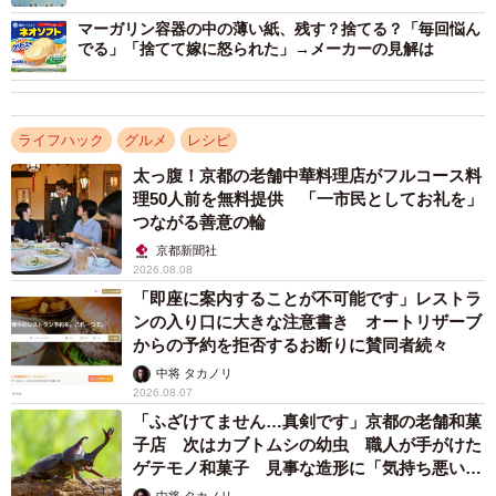
ぉ」
脱酸素剤は開封したらすぐに捨ててOK※画像はイメージです（Sergio
マーガリン容器の中の薄い紙、残す？捨てる？「毎回悩ん
Yoneda/stock.adobe.com）
でる」「捨てて嫁に怒られた」→メーカーの見解は
▽出典
・イチビキ 公式X／カップみその白い紙は開封後どうす
ライフハック
グルメ
レシピ
る！？
太っ腹！京都の老舗中華料理店がフルコース料
https://x.com/ichibiki_co/status/1802883937095622752
理50人前を無料提供 「一市民としてお礼を」
・イチビキ 公式／ カップみその脱酸素剤、シートは開封
つながる善意の輪
後どうすればいいですか？
京都新聞社
2026.08.08
https://www.ichibiki.co.jp/support/faq/file_22/
「即座に案内することが不可能です」レストラ
ンの入り口に大きな注意書き オートリザーブ
からの予約を拒否するお断りに賛同者続々
中将 タカノリ
2026.08.07
「ふざけてません…真剣です」京都の老舗和菓
子店 次はカブトムシの幼虫 職人が手がけた
ゲテモノ和菓子 見事な造形に「気持ち悪いく
らいリアル」