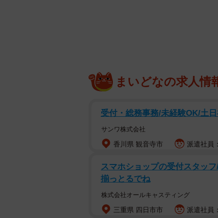
調査は、全国の成人男性115人を対象
た。
まいどなの求人情
受付・総務事務/未経験OK/土
サンワ株式会社
香川県 観音寺市
派遣社員：
スマホショップの受付スタッフ/
揃っとるでね
株式会社オールキャスティング
三重県 四日市市
派遣社員：