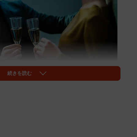
続きを読む
1/5
画像はイメージです（folyphoto/stock.adobe.com）
た際の成功率はどのくらいでしたか。株式会社しんげん
の情報メディア『SHUFUFU』が実施した「ナンパ」
功率は「10％未満」が最多となりました。では、ナンパ
う要素にはどのようなことがあるのでしょうか。