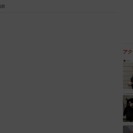
報部
4/5
アク
成功しやすい場所（提供画像）
」について複数回答で答えてもらったところ、「居酒
コ」「海」（いずれも25.4%）、「バー」「イベント・
、お酒が入って気分が盛り上がるような場所が上位に並び
で最も重要だと思う要素」を教えてもらったところ、1
た。次いで、2位「容姿の良さ」（33.9%）、3位「粘り
紳士的で優しい」（7.8％）が続きました。それぞれの