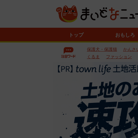
ニ
トップ
おもしろ
ュ
ー
保護犬・保護猫
かんさ
ス
一
くるま
ファッション
覧