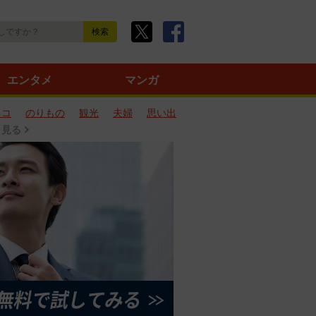
エンタメ
マンガ
ネコ
のりもの
観光
夫婦
思い出
と見る