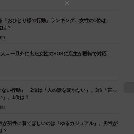
3/5
る「おひとり様の行動」ランキング…女性の1位は
られなかった）はどれくらい？（提供画像）
位は？
」と答えた59人に「ナンパの成功率」を教えてもらった
報部
）が最も多く、次いで「覚えていないが成功したことはあ
2人→一旦外に出た女性のSOSに店主が機転で対応
5.3％）、「20～30％」（13.6％）と続き、成功率はそこ
。
きない行動」 2位は「人の話を聞かない」、3位「言っ
い」、1位は？
報部
性が男性に着てほしいのは「ゆるカジュアル」、男性が
は？