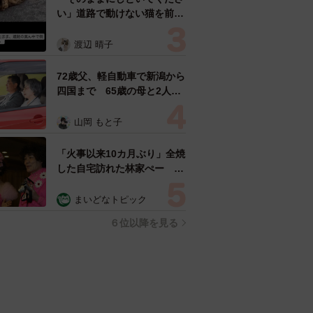
い」道路で動けない猫を前に
返された一言… 懸命に生き
ようとした4日間 「命の重
渡辺 晴子
さはみんな同じ」保護団体代
表の訴え
72歳父、軽自動車で新潟から
四国まで 65歳の母と2人で
3泊4日の旅 パーキングの休
憩まで分刻み… 「大学生で
山岡 もと子
も組まねえよ！」
「火事以来10カ月ぶり」全焼
した自宅訪れた林家ぺー 内
装も壁も取り払われスケルト
ン状態の部屋に呆然
まいどなトピック
６位以降を見る