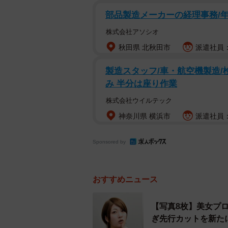
これまでにナンパ
部品製造メーカーの経理事務/年
株式会社アソシオ
調査の結果、「これまでにナンパをし
秋田県 北秋田市
派遣社員：
48.7%と、ほぼ半々の結果になりま
製造スタッフ/車・航空機製造/
み 半分は座り作業
株式会社ウイルテック
神奈川県 横浜市
派遣社員：時
Sponsored by
おすすめニュース
【写真8枚】美女プ
ぎ先行カットを新た