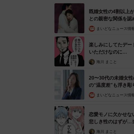
回答についてのコメントは以下の通
既婚女性の4割以上
との親密な関係を認
まいどなニュース情
楽しみにしてたデー
いただけなのに… 
画】
海川 まこと
20〜30代の未婚女
の“温度差”も浮き彫
まいどなニュース情
恋愛モノに欠かせな
悲しき性のはずが…
ナンパを成功させる
海川 まこと