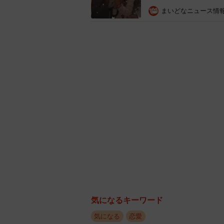
まいどなニュース情
ナンパが
また、「ナンパが成功しやすい場所
屋」（44.1%）、「クラブ・ディス
フェス」（いずれも23.7％）など
ました。
最後に、「ナンパを成功させるうえ
位は「話が面白い」（38.3%）でし
気になるキーワード
強い・諦めない」（8.7％）、4位「
気になる
恋愛