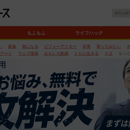
もふもふ
ライフハック
い
家族
気になる
ビフォーアフター
災害
買ってみたい
アート
ウェブ漫画
おもしろ動画
ともに生きる
イヌ
もっ