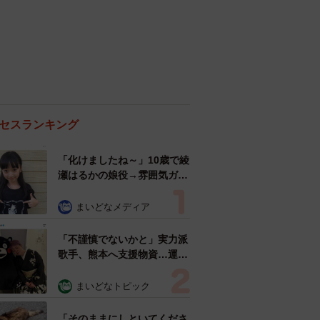
セスランキング
「化けましたね～」10歳で綾
瀬はるかの娘役→雰囲気ガラ
リの18歳に成長 「メイクで
雰囲気が」「宝塚に入れそ
まいどなメディア
う」
「不謹慎でないかと」実力派
歌手、熊本へ支援物資…運搬
トラックの車体デザインにた
めらい 「痛いほど伝わる」
まいどなトピック
「行動され立派」
「そのままにしといてくださ