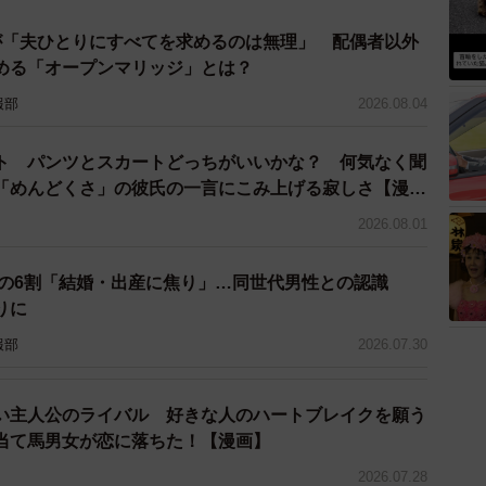
りです。
が「夫ひとりにすべてを求めるのは無理」 配偶者以外
める「オープンマリッジ」とは？
報部
2026.08.04
ト パンツとスカートどっちがいいかな？ 何気なく聞
「めんどくさ」の彼氏の一言にこみ上げる寂しさ【漫
2026.08.01
性の6割「結婚・出産に焦り」…同世代男性との認識
りに
報部
2026.07.30
い主人公のライバル 好きな人のハートブレイクを願う
5/5
当て馬男女が恋に落ちた！【漫画】
うえで最も重要だと思う要素（提供画像）
2026.07.28