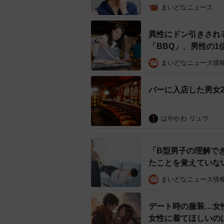
まいどなニュース
異性にドン引きされ
ナンパの成功率（断
「BBQ」、男性の1
そこで、「ナンパをした経験がある
まいどなニュース情
ところ、「10％未満」（32.2％
バーに入店した男女
る」（16.9%）、「10～20％」（1
まで高くないことがうかがえました
はやかわ リュウ
「B型男子の理解で
たことを覚えていな
まいどなニュース情
デート時の服装…女
女性に着てほしいの