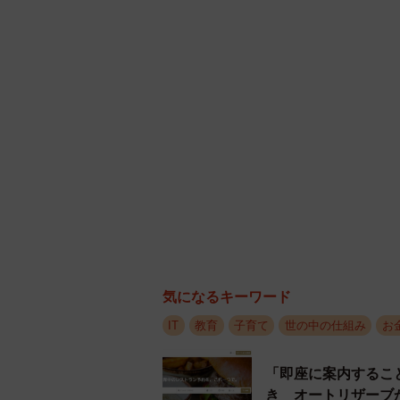
す。
【トラブル事例2】有料課金
▽高校生Tさん
ポイントサイトは、毎日クリックした
がたまるのが基本ですが、効率よく
促される場合があります。例えば、A
いうようなものです。貯まるポイント
まるなら有料サイトに登録したあと
が、登録後、解約方法が分かりづら
気になるキーワード
また有料サイトの中には、「〇日無
IT
教育
子育て
世の中の仕組み
お
できない期間が設けられていたり、
ったという事例もあります。
「即座に案内するこ
き オートリザーブ