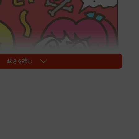
続きを読む
1/6
イ活に頑張ったはずが…
が足りないもの。友達とカラオケに行きたいし、流行り
のスタバのフラペチーノで一息つきたい。やりたい事が
揃えていうのは、推し活やゲームの課金です。足りない
するか？そんな中高生の間で「ポイ活」と呼ばれるポイ