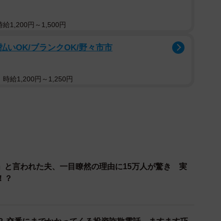
1,200円～1,500円
払いOK/ブランクOK/野々市市
給1,200円～1,250円
2/6
おこづかい」をテーマにした調査」より https://www.trend-
studyplus.jp/post/20230829
リを利用して、広告の視聴やアンケート回答、ゲームの
」と言われた夫、一目瞭然の理由に15万人が驚き 実
、それを現金やギフトカードなどに交換するものです。
！？
は、実は様々なトラブルが潜んでいることを知っている
やサイトを利用する際に直面するトラブルについて、具