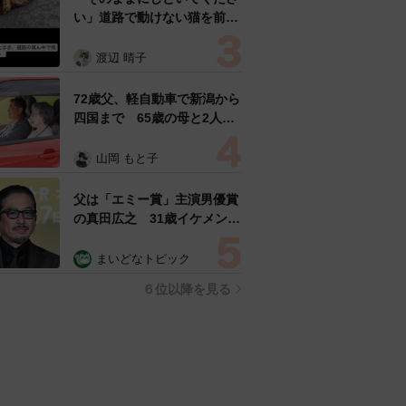
い」道路で動けない猫を前に
返された一言… 懸命に生き
ようとした4日間 「命の重
渡辺 晴子
さはみんな同じ」保護団体代
表の訴え
72歳父、軽自動車で新潟から
四国まで 65歳の母と2人で
3泊4日の旅 パーキングの休
憩まで分刻み… 「大学生で
山岡 もと子
も組まねえよ！」
父は「エミー賞」主演男優賞
の真田広之 31歳イケメン俳
優が長髪ヒゲのワイルド近影
「ガチヒロさんそっくり」
まいどなトピック
「新たな一面もステキ」
６位以降を見る