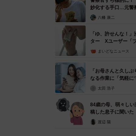
警察官すら標的に！
妙化する手口…元警
【トラブル事例1】個人情報の
八幡 康二
▽中学生Yさん
「ゆ、許せんな！」
ポイ活アプリに登録する際、氏名や
ター Xユーザー「
要があります。中学生のYさんは、
まいどなニュース
に活動していました。今月の目標額
たい一心で個人情報を入れました。
「お母さんと久しぶ
なる作業に「気軽に
しかし、ある日突然、身に覚えのな
太田 浩子
た。メールにはポルノ動画やフィッ
送信されるようになりました。
84歳の母、弱々し
稿した息子に聞いた
このようなケースは決して珍しくあ
渡辺 陽
知識が不足しているため、簡単に情
に、利用するサイトやアプリのプラ