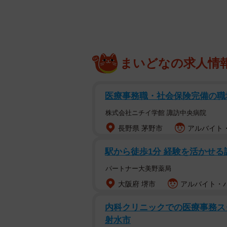
ント活動が行われています。
スタディプラス株式会社（東京都千代田
中高生2994人を対象に行った「中
まいどなの求人情
中高生の約1割が「おこづかいやア
「ポイ活」がトップで約4割となり
への出品」「アンケートモニター」
医療事務職・社会保険完備の職
株式会社ニチイ学館 諏訪中央病院
長野県 茅野市
アルバイト・
駅から徒歩1分 経験を活かせ
パートナー大美野薬局
大阪府 堺市
アルバイト・パ
内科クリニックでの医療事務スタ
射水市