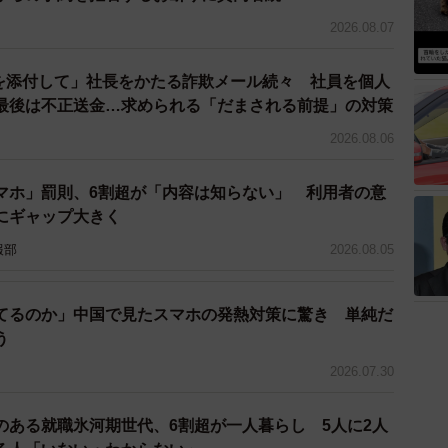
のですが、ポイ活のために課金をしてしまい、結局損を
2026.08.07
金体系を理解した上で利用することが重要です。未成年
に登録することはしない」と決めておいたほうがいいで
ドを添付して」社長をかたる詐欺メール続々 社員を個人
最後は不正送金…求められる「だまされる前提」の対策
2026.08.06
マホ」罰則、6割超が「内容は知らない」 利用者の意
にギャップ大きく
活サイトを利用していました。しかし、いくらポイント
報部
2026.08.05
交換することができませんでした。おかしいなと思って
なりました。
てるのか」中国で見たスマホの発熱対策に驚き 単純だ
ポイントを貯めるだけ貯めさせて、交換できない仕組み
う
ものは詐欺サイトの可能性もあります。
2026.07.30
は、アプリの評価やレビューを確認し、信頼性の高いも
のある就職氷河期世代、6割超が一人暮らし 5人に2人