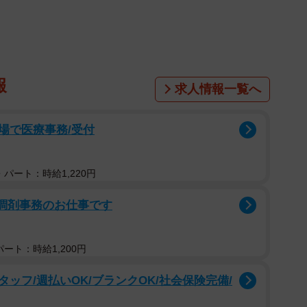
区） の『Studyplusトレンド研究所』が、このほど
高生対象「おこづかい」をテーマにした調査」によると、
報
ルバイト以外お金を得ている」と回答。またその手段は
求人情報一覧へ
ました。なお、「ネットフリマ・オークションサービス
といった回答も上位に入りました。
場で医療事務/受付
パート：時給1,220円
る調剤事務のお仕事です
ート：時給1,200円
ッフ/週払いOK/ブランクOK/社会保険完備/