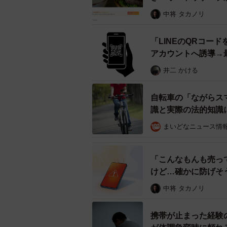
元々入る予定の有料サイトならいい
中将 タカノリ
することもあるので、解約方法や料
の場合は、「そもそも有料サービス
「LINEのQRコー
しょう。
アカウントへ誘導→
【トラブル事例3】詐欺サイト
井二 かける
▽高校生Lさん
自転車の「ながらス
識と実際の法的知識
Lさんは、友人から紹介されたポイ
まいどなニュース情
を貯めても、現金やギフトカードに
いた矢先、突然アプリが起動しなく
「こんなもんも売っ
サイトにアクセスできたとしても、
けど…確かに防げそ
であるものもあります。そのような
中将 タカノリ
このようなトラブルを避けるために
携帯が止まった経験
のを選ぶことも重要です。