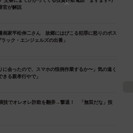
？ 交番にまでかかってくる投資詐欺電話 ますます巧
察官が解説
漏洩
漫画家平松伸二さん 故郷にはびこる犯罪に怒りのポス
メールアドレス、電話番号などの個人情報を入力する必
ブラック・エンジェルズの出番」
ポイ活アプリに登録し、ポイントを貯めるために積極的
は〇〇〇円！と意気込んでいたので、とにかく早く使い
りに会ったので、スマホの恒例作業するか〜」気の遠く
できる親孝行やで」
いダイレクトメールや電話が頻繁に来るようになりまし
シング詐欺、出会い系サイトの案内など、一日に数十件
い演技でオレオレ詐欺を翻弄→撃退！ 「無双だな」投
りません。特に中高生は、個人情報の取り扱いに関する
報を提供してしまうことがあります。ポイ活を始める前
イバシーポリシーをしっかりと確認することが重要で