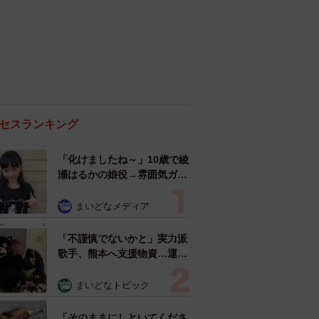
セスランキング
「化けましたね～」10歳で綾
瀬はるかの娘役→雰囲気ガラ
リの18歳に成長 「メイクで
雰囲気が」「宝塚に入れそ
まいどなメディア
う」
「不謹慎でないかと」実力派
歌手、熊本へ支援物資…運搬
トラックの車体デザインにた
めらい 「痛いほど伝わる」
まいどなトピック
「行動され立派」
「そのままにしといてくださ