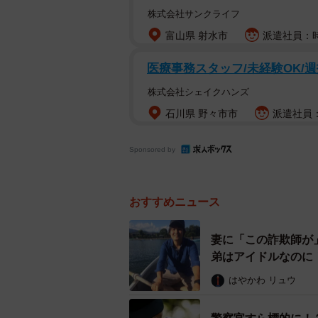
株式会社サンクライフ
富山県 射水市
派遣社員：時給
医療事務スタッフ/未経験OK/週
株式会社シェイクハンズ
石川県 野々市市
派遣社員：時
Sponsored by
Studyplusトレンド研究所「中高生対象「
lab.
おすすめニュース
ポイ活とは、ポイントサイトやアプ
妻に「この詐欺師が
プレイなどを通じてポイントを貯め
弟はアイドルなのに
しかし、その便利さと手軽さの裏に
はやかわ リュウ
でしょうか。中高生がポイ活アプリ
体的な事例を交えて紹介します。