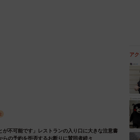
ら1P、アンケートに答えたら5P等、無料でポイント
アク
ポイントを貯めるために、有料のサービスに入ることを
という有料サイトに登録すれば、500ポイント付与と
数がかなり違うので、魅力的です。「500ポイント貯
すぐ解約をすればいい」と考え、安易に登録をします
く、月額料金の請求が続くという事態に陥りました。
料」と書いてあるので登録すると、細かい条件で、解約
金
解約までの手続きが煩雑だったりと、結局課金してしま
とが不可能です」レストランの入り口に大きな注意書
からの予約を拒否するお断りに賛同者続々