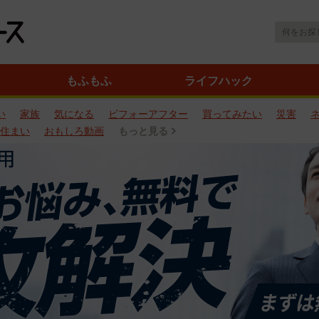
もふもふ
ライフハック
い
家族
気になる
ビフォーアフター
買ってみたい
災害
住まい
おもしろ動画
もっと見る