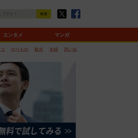
エンタメ
マンガ
ネコ
のりもの
観光
夫婦
思い出