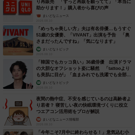
り再販売 「ずっと再販を願ってて」「本当に
助かります！」購入者から喜びの声
まいどなニュース
2026.08.10
「めっちゃ美しい方」夫は有名俳優…もうすぐ
51歳の女優妻、「VIVANT」出演を予告 「奥
さまだったんですね」「気になります」
まいどなトピック
2026.08.10
「韓国でもカッコ良い」36歳俳優 出演ドラマ
の大胆なオフショット姿に騒然 「tattooより
も美肌に目が」「血まみれでも洗濯でも全部か
っこいい」
まいどなトピック
2026.08.10
夜間の熱中症、不安を感じているのは高齢者よ
り若者？ 寝苦しい夜の快眠環境づくりに役立
つエアコン活用術をプロが解説
まいどなニュース情報部
2026.08.10
「今年こそ7月中に終わらせる！」意気込む小