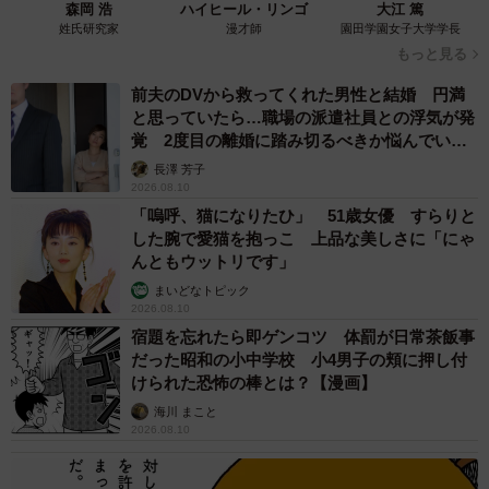
森岡 浩
ハイヒール・リンゴ
大江 篤
姓氏研究家
漫才師
園田学園女子大学学長
もっと見る
前夫のDVから救ってくれた男性と結婚 円満
と思っていたら…職場の派遣社員との浮気が発
覚 2度目の離婚に踏み切るべきか悩んでいま
す【夫婦関係修復カウンセラーが解説】
長澤 芳子
2026.08.10
「嗚呼、猫になりたひ」 51歳女優 すらりと
した腕で愛猫を抱っこ 上品な美しさに「にゃ
んともウットリです」
まいどなトピック
2026.08.10
宿題を忘れたら即ゲンコツ 体罰が日常茶飯事
だった昭和の小中学校 小4男子の頬に押し付
けられた恐怖の棒とは？【漫画】
海川 まこと
2026.08.10