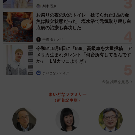
梨木 香奈
お祭りの夜の駅のトイレ 捨てられた1匹の金
魚は酸欠状態だった 塩水浴で元気取り戻し白
点病の治療も奏功した
中将 タカノリ
令和8年8月8日に「888」高級車を大量投稿 ア
メリカ生まれタレント「何台所有してるんです
か」「LMカッコよすぎ」
まいどなメディア
６位以降を見る
まいどなファミリー
（新着記事順）