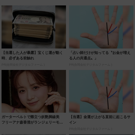
【当選した人が暴露】宝くじ運が動く
「占い師だけが知ってる〝お金が増え
時、必ずある前触れ
る人の共通点〟」
PR(合同会社デジタルファーム )
PR(合同会社デジタルファーム )
ガーターベルトで際立つ妖艶脚線美
【当選】金運が上がる直前に起こるサ
フリーアナ森香澄がランジェリーモデ
イン
ルに ｢PE...
PR(合同会社デジタルファーム )