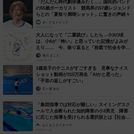
「だんだん時代劇俳優みたく…」国民的バンド
の55歳ボーカリスト 競馬界の57歳レジェンド
らとの「夏祭り満喫ショット」に驚きの声続々
まいどなトピック
2026.08.08
大人になって「二重跳び」したら→小3の頃
は、小6が「怖い」と思っていた記憶がよみが
えり…… 今、振り返ると「校庭で社会を学ん
でいった」【漫画】
海川 まこと
2026.08.04
2歳息子のテニスがすごすぎる 見事なナイス
ショット動画が315万再生「AIかと思った」
「手首の返しがすごい」
五ヶ瀬 あお
2026.07.30
「集団指導では対応が難しい」スイミングスク
ールで入会断られた知的障害の小3男児 障害
に応じた指導を受けられる選択肢とは【社会福
祉士が解説】
もくもくライターズ
2026.07.29