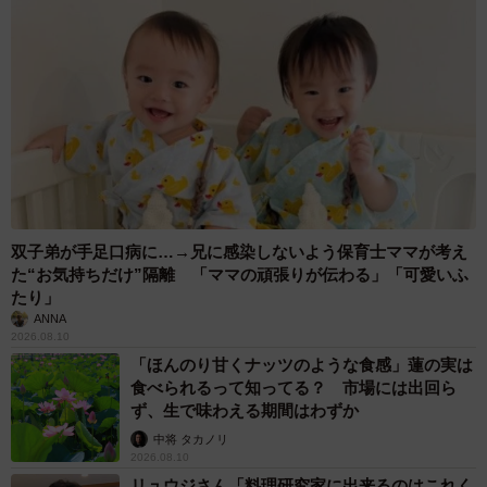
双子弟が手足口病に…→兄に感染しないよう保育士ママが考え
た“お気持ちだけ”隔離 「ママの頑張りが伝わる」「可愛いふ
たり」
ANNA
2026.08.10
「ほんのり甘くナッツのような食感」蓮の実は
食べられるって知ってる？ 市場には出回ら
ず、生で味わえる期間はわずか
中将 タカノリ
2026.08.10
リュウジさん「料理研究家に出来るのはこれく