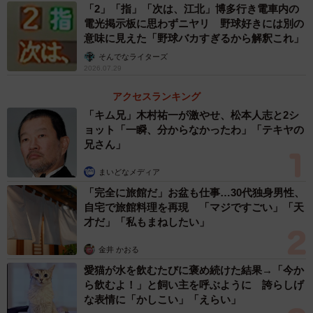
「2」「指」「次は、江北」博多行き電車内の
電光掲示板に思わずニヤリ 野球好きには別の
意味に見えた「野球バカすぎるから解釈これ」
そんでなライターズ
2026.07.29
アクセスランキング
「キム兄」木村祐一が激やせ、松本人志と2シ
ョット「一瞬、分からなかったわ」「テキヤの
兄さん」
まいどなメディア
「完全に旅館だ」お盆も仕事…30代独身男性、
自宅で旅館料理を再現 「マジですごい」「天
才だ」「私もまねしたい」
金井 かおる
愛猫が水を飲むたびに褒め続けた結果→「今か
ら飲むよ！」と飼い主を呼ぶように 誇らしげ
な表情に「かしこい」「えらい」