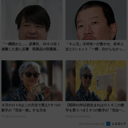
「一瞬誰かと…」彦摩呂、30キロ近く
「キム兄」木村祐一が激やせ、松本人
減量した姿に反響 既製品の防護服が
志と2ショット「一瞬、分からなかった
着られると...
わ」「テキ...
８月のロト6はこの方法で買え!!６つの
【昭和43年以前生まれはロト６この数
数字が『完全一致』する方法
字を買うべき】6つの数字が「完全一
致」する方...
PR(株式会社MURA)
PR(株式会社MURA)
Recommended by