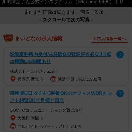
川崎琴之さん公式インスタグラム（＠kotono_0406）より
まだまだ画像は続きます。画像（2/10）
↓ スクロールで次の写真 ↓
まいどなの求人情報
求人情報一覧へ
球場事務所内受付/未経験OK/野球好き必見!/自転
車通勤OK/制服あり
株式会社ベルシステム24
兵庫県 西宮市
派遣社員：時給1,380円
事務 週3日 夕方4~5時間OKのオフィスWORK シ
フト相談OKで目標と両立
SOMPOコミュニケーションズ株式会社
大阪府 大阪市
アルバイト・パート：時給1,710円