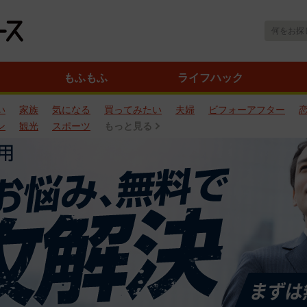
もふもふ
ライフハック
い
家族
気になる
買ってみたい
夫婦
ビフォーアフター
ン
観光
スポーツ
もっと見る