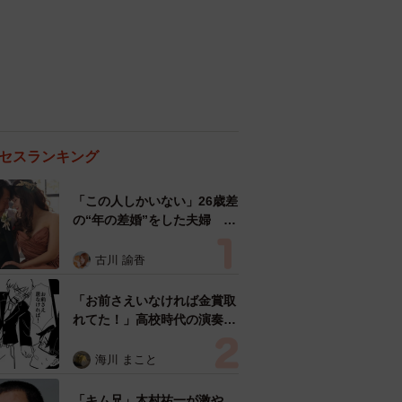
セスランキング
「この人しかいない」26歳差
の“年の差婚”をした夫婦 出
会いは？反対する声はなかっ
た？ 今の思いを聞いた
古川 諭香
「お前さえいなければ金賞取
れてた！」高校時代の演奏会
がトラウマ……責められた学
生は楽器修理職人に 10年後
海川 まこと
再会した因縁の相手から思わ
ぬ申し出【漫画】
「キム兄」木村祐一が激や