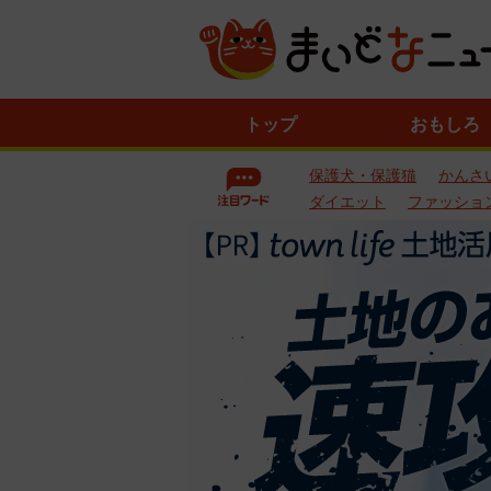
ニ
トップ
おもしろ
ュ
ー
保護犬・保護猫
かんさ
ス
一
ダイエット
ファッショ
覧