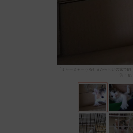
「ミャーミャーうるせぇからわいの家で飼
供：セ