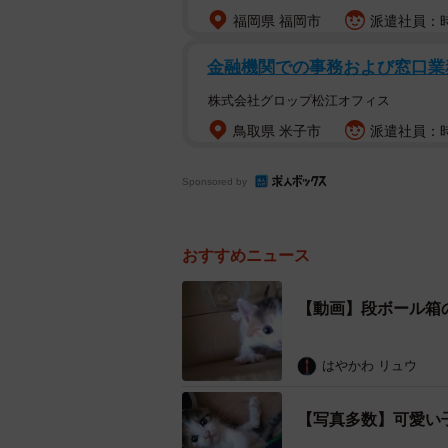
福岡県 福岡市
派遣社員：時
金融機関での事務および窓口業
株式会社グロップ松江オフィス
鳥取県 米子市
派遣社員：時
Sponsored by
おすすめニュース
【動画】段ボール箱
はやかわ リュウ
【写真多数】可愛い