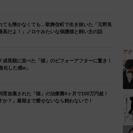
れても懐かなくても…歌舞伎町で生き抜いた「元野良
最高だよ！」ノロケみたいな保護猫と飼い主の話
アク
？成長順に並べた「猫」のビフォーアフターに驚き！
進化した感w」
飼育放棄された「猫」の治療費4ヶ月で100万円超！
すか？」最期まで愛せないなら飼わないで！