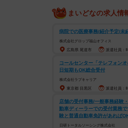
まいどなの求人情
病院での医療事務/紹介予定/未
株式会社グロップ福山オフィス
広島県 尾道市
派遣社員：時
コールセンター「テレフォンオ
日短期もOK総合受付
株式会社ラブキャリア
東京都 目黒区
派遣社員：時給
店舗の受付事務/一般事務経験
動車ディーラーでの受付業務です
験と普通自動車免許があればO
日研トータルソーシング株式会社