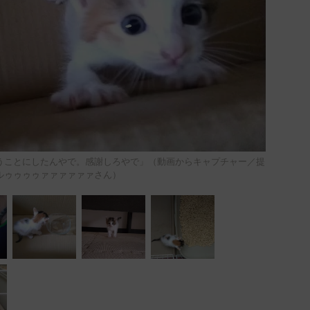
うことにしたんやで。感謝しろやで」（動画からキャプチャー／提
ルゥゥゥゥァァァァァァさん）