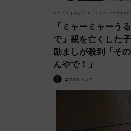
トップ
おもしろ
「ミャーミャーうるさい
「ミャーミャーう
で」親を亡くした子
励ましが殺到「そ
んやで！」
はやかわ リュウ