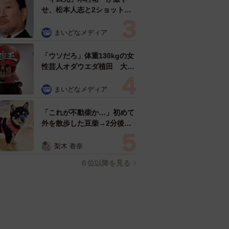
せ、松本人志と2ショット
「一瞬、分からなかったわ」
「テキヤの兄さん」
まいどなメディア
「ウソだろ」体重130kgの女
性芸人オダウエダ植田 大学
時代のほっそり姿に「マジ
で」
まいどなメディア
「これが不動柴か…」初めて
外を散歩した豆柴→2分後、
足元でうるうる 「かわいす
ぎる」「ぬいぐるみみたい」
梨木 香奈
６位以降を見る