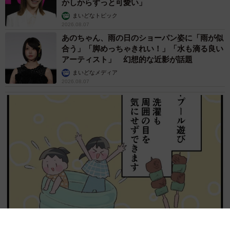
パンチ」の応酬 その後の心温まる結末に「愛
～！」「おばちゃん泣きそうや…」
梨木 香奈
2026.08.07
「ちょっとババロアみたい」パートナーの誕生
日に手作りトートバッグ 完成まで1年 淡い
藍染めに漂うクラゲ よく見ると…「センスす
ごい」
山岡 もと子
2026.08.07
【漫画】大学生息子の「頼れる彼氏」っぷりを
見て母は絶句 「起きなよ、遅刻するよ」っ
て…あなた毎朝私が起こしてますけど？笑
松波 穂乃圭
2026.08.07
【お盆の帰省】既婚女性の半数以上が「日常よ
り疲れる」 気遣いや準備で深まる夫婦の温度
感ギャップ鮮明に
まいどなニュース情報部
2026.08.07