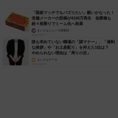
まいどなトピック
2泊3日の東京出張→飼い主さんが不在中ハムス
ターに異変 眉間にできた深いしわ、「急に老
けた？」【漫画】
海川 まこと
赤ちゃんが気になる？ひょっこり顔を出す2匹
の猫の愛らしさに悶絶…！ 「こんなかわいい
構図あります？」「ベストショットすぎる！」
梨木 香奈
６位以降を見る
まいどなファミリー
（新着記事順）