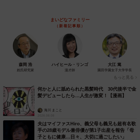
ピールのちょっと切ない結末
梨木 香奈
2026.08.08
太っ腹！京都の老舗中華料理店がフルコース料
理50人前を無料提供 「一市民としてお礼を」
つながる善意の輪
京都新聞社
2026.08.08
ボロボロで不細工なおじいちゃん猫に一目惚
れ エイズだし手がかかるけど…おうちで暮ら
すと「おじ猫」だって可愛くなったよ！
鶴野 浩己
2026.08.08
2泊3日の東京出張→飼い主さんが不在中ハムス
ターに異変 眉間にできた深いしわ、「急に老
けた？」【漫画】
海川 まこと
2026.08.08
赤ちゃんが気になる？ひょっこり顔を出す2匹