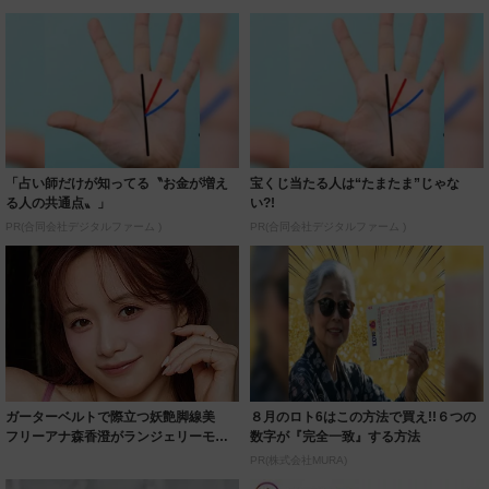
「占い師だけが知ってる〝お金が増え
宝くじ当たる人は“たまたま”じゃな
る人の共通点〟」
い?!
PR(合同会社デジタルファーム )
PR(合同会社デジタルファーム )
ガーターベルトで際立つ妖艶脚線美
８月のロト6はこの方法で買え!!６つの
フリーアナ森香澄がランジェリーモデ
数字が『完全一致』する方法
ルに ｢PE...
PR(株式会社MURA)