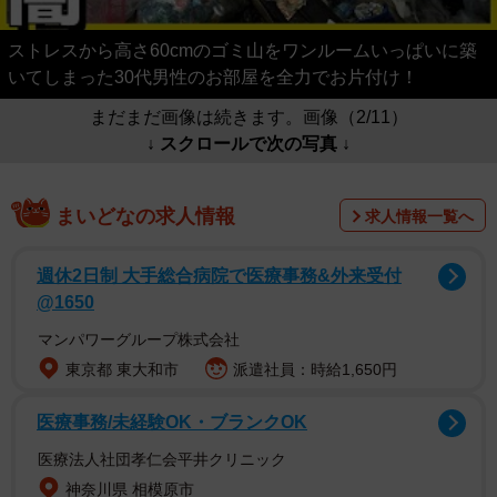
ストレスから高さ60cmのゴミ山をワンルームいっぱいに築
いてしまった30代男性のお部屋を全力でお片付け！
まだまだ画像は続きます。画像（2/11）
↓ スクロールで次の写真 ↓
まいどなの求人情報
求人情報一覧へ
週休2日制 大手総合病院で医療事務&外来受付
@1650
マンパワーグループ株式会社
東京都 東大和市
派遣社員：時給1,650円
医療事務/未経験OK・ブランクOK
医療法人社団孝仁会平井クリニック
神奈川県 相模原市