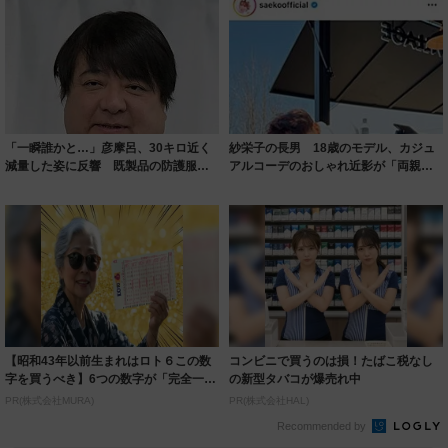
「一瞬誰かと…」彦摩呂、30キロ近く
紗栄子の長男 18歳のモデル、カジュ
減量した姿に反響 既製品の防護服が
アルコーデのおしゃれ近影が「両親の
着られると...
いいとこ取...
【昭和43年以前生まれはロト６この数
コンビニで買うのは損！たばこ税なし
字を買うべき】6つの数字が「完全一
の新型タバコが爆売れ中
致」する方...
PR(株式会社MURA)
PR(株式会社HAL)
Recommended by