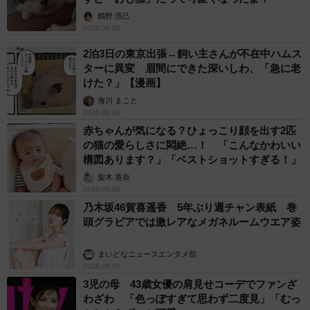
たん社長がTikTok内で独占インタビュー
まいどなニュース
2026.08.07
「男の子のママっぽいよね」ってどういう意
味？ 女系家族で育った母 いつもスカートと
ワンピースしか着ないし、ヒールも好き どの
へんが…
山岡 もと子
2026.08.07
猫用の爪研ぎおもちゃを買ったら…「これで合
ってますか？」予想外の使い方が大反響
「100点満点」「かわいいからよし！」
梨木 香奈
2026.08.07
2歳半の長男と生後2カ月の次男の母 母子手帳
2冊をイラストでいっぱいに 見る人を楽しま
せる家族ストーリーに「かわいすぎる！」
山岡 もと子
2026.08.07
猫2匹が段ボール箱の取り合いで「ポコスカ猫