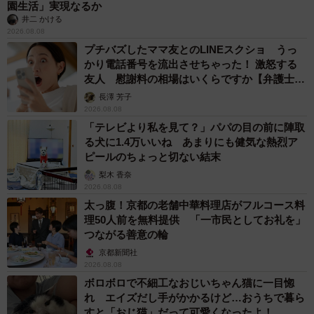
【漫画】周囲の目を気にせず遊べる！洗濯物も干せる！最近人
気の戸建ての「中庭」 ところが…実際住んでみて分かった後
悔ポイント
中瀬 えみ
2026.08.07
難聴のお姉ちゃんに5歳の妹が手話通訳 互い
に支え合う家族の日常に反響「妹ちゃん、頼も
しい」「かわいい通訳さん」
五ヶ瀬 あお
2026.08.07
ラストライブ控えるT-BOLAN森友嵐士 にし