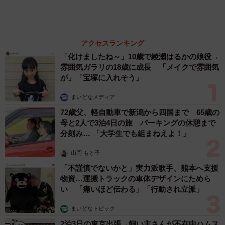
森岡 浩
ハイヒール・リンゴ
大江 篤
姓氏研究家
漫才師
園田学園女子大学学長
もっと見る
何かと人に舐められた黒髪時代 30代後半で金
髪デビューしたら…人生が激変！【漫画】
海川 まこと
2026.08.08
夫はマイファスHiro、義父母も義兄も超有名歌
手の28歳モデル兼俳優が第1子出産を報告「母
子ともに健康…日々、大切に過ごしたい」
まいどなトピック
2026.08.08
お盆明けは介護相談が3割増加 帰省時に確認
したい「離れて暮らす親の異変」チェックポイ
ントは？
まいどなニュース情報部
2026.08.08