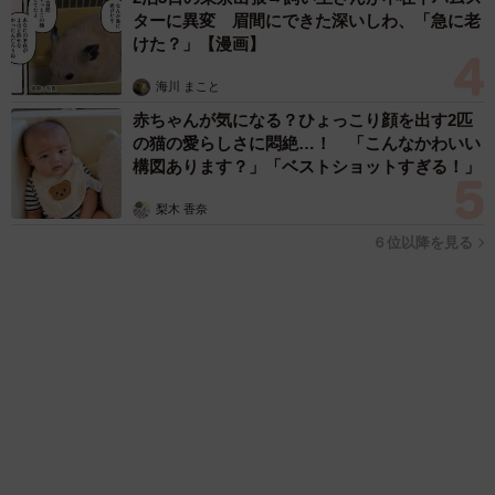
ITエンジニアがAIとつくる家庭菜園 ローカルLLMのゆるふわ
AIたちとお話しながら開墾してみたら… 夢の「スマートな菜
園生活」実現なるか
井二 かける
2026.08.08
プチバズしたママ友とのLINEスクショ うっ
かり電話番号を流出させちゃった！ 激怒する
友人 慰謝料の相場はいくらですか【弁護士が
解説】
長澤 芳子
2026.08.08
「テレビより私を見て？」パパの目の前に陣取
る犬に1.4万いいね あまりにも健気な熱烈ア