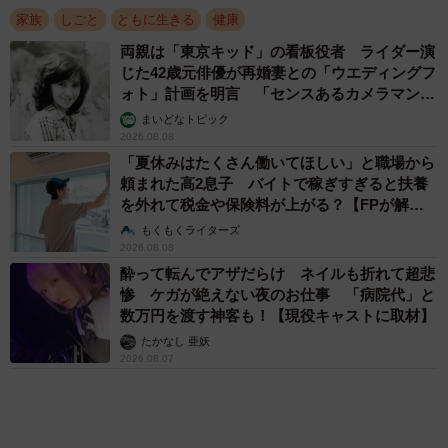
誰も求めていない職場の「謎マナー」、「過剰
な挨拶」や「お土産配り」を抑えた1位は？
やめられない理由は「周りの目」
まいどなデータ
2026.08.06
アクセスランキング
「化けましたね～」10歳で綾瀬はるかの娘役→
雰囲気ガラリの18歳に成長 「メイクで雰囲気
が」「宝塚に入れそう」
まいどなメディア
72歳父、軽自動車で新潟から四国まで 65歳の
母と2人で3泊4日の旅 パーキングの休憩まで
分刻み… 「大学生でも組まねえよ！」
山岡 もと子
「不謹慎でないかと」実力派歌手、熊本へ支援
物資…運搬トラックの車体デザインにためら
い 「痛いほど伝わる」「行動され立派」