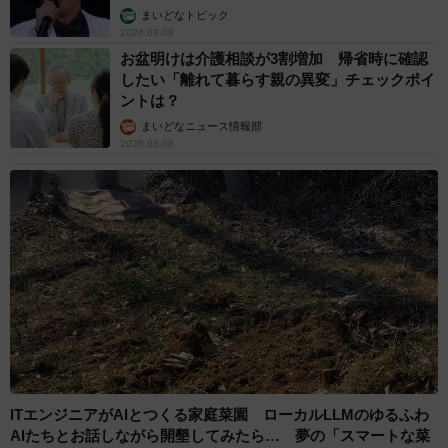
の猫の愛らしさに悶絶…！ 「こんなかわいい
構図あります？」「ベストショットすぎる！」
梨木 香奈
2026.08.08
乃木坂46賀喜遥香 5年ぶり週チャン表紙 巻
頭グラビアでは激レアなメガネルームウエア姿
まいどなニュースエンタメ部
2026.08.07
3児の母 43歳女優の肩見せコーデでファンざ
わざわ 「色っぽすぎて思わず二度見」「むっ
かしからずっと可愛い」
まいどなトピック
2026.08.07
あのちゃん、雨の日のショーパン姿に「雨が似
合う」「脚めっちゃきれい！」「水も滴る良い
アーティスト」 幻想的な近影が話題
まいどなメディア
2026.08.07