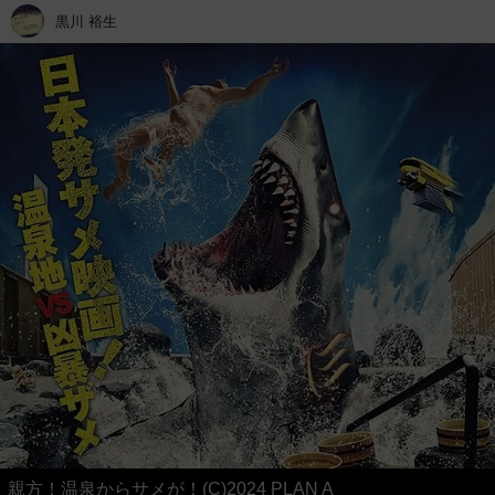
黒川 裕生
親方！温泉からサメが！(C)2024 PLAN A