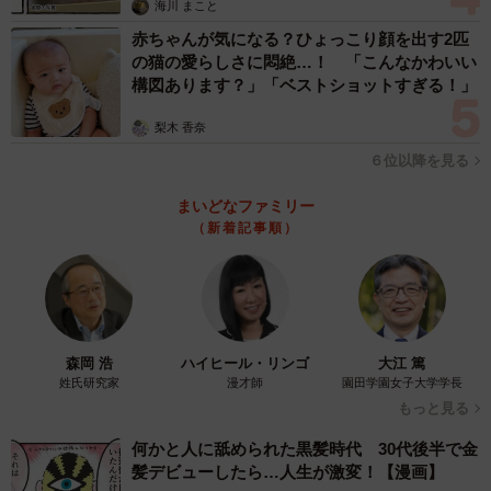
海川 まこと
赤ちゃんが気になる？ひょっこり顔を出す2匹
の猫の愛らしさに悶絶…！ 「こんなかわいい
構図あります？」「ベストショットすぎる！」
梨木 香奈
６位以降を見る
まいどなファミリー
（新着記事順）
森岡 浩
ハイヒール・リンゴ
大江 篤
姓氏研究家
漫才師
園田学園女子大学学長
もっと見る
何かと人に舐められた黒髪時代 30代後半で金
髪デビューしたら…人生が激変！【漫画】