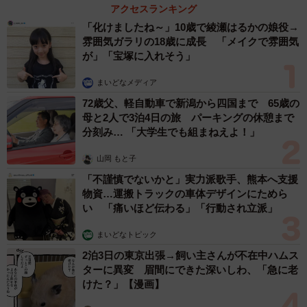
アクセスランキング
「化けましたね～」10歳で綾瀬はるかの娘役→
雰囲気ガラリの18歳に成長 「メイクで雰囲気
が」「宝塚に入れそう」
まいどなメディア
72歳父、軽自動車で新潟から四国まで 65歳の
母と2人で3泊4日の旅 パーキングの休憩まで
分刻み… 「大学生でも組まねえよ！」
山岡 もと子
「不謹慎でないかと」実力派歌手、熊本へ支援
物資…運搬トラックの車体デザインにためら
い 「痛いほど伝わる」「行動され立派」
まいどなトピック
2泊3日の東京出張→飼い主さんが不在中ハムス
ターに異変 眉間にできた深いしわ、「急に老
けた？」【漫画】