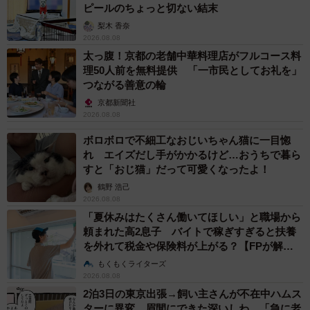
ピールのちょっと切ない結末
梨木 香奈
2026.08.08
太っ腹！京都の老舗中華料理店がフルコース料
理50人前を無料提供 「一市民としてお礼を」
つながる善意の輪
京都新聞社
2026.08.08
ボロボロで不細工なおじいちゃん猫に一目惚
れ エイズだし手がかかるけど…おうちで暮ら
すと「おじ猫」だって可愛くなったよ！
鶴野 浩己
2026.08.08
「夏休みはたくさん働いてほしい」と職場から
頼まれた高2息子 バイトで稼ぎすぎると扶養
を外れて税金や保険料が上がる？【FPが解
説】
もくもくライターズ
2026.08.08
2泊3日の東京出張→飼い主さんが不在中ハムス
ターに異変 眉間にできた深いしわ、「急に老