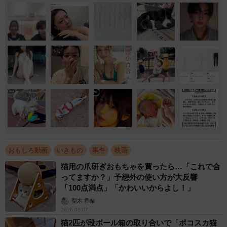
おもしろ動画
いきもの
事件
映画
猫用の爪研ぎおもちゃを買ったら…「これで合
ってますか？」予想外の使い方が大反響
「100点満点」「かわいいからよし！」
梨木 香奈
2026.08.07
猫2匹が段ボール箱の取り合いで「ポコスカ猫