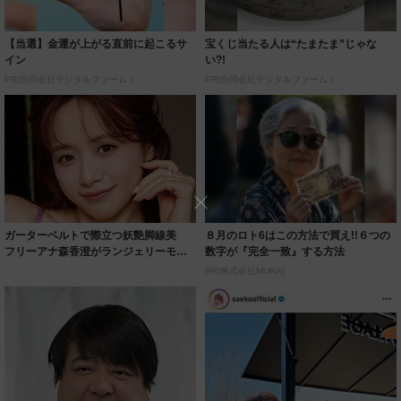
【当選】金運が上がる直前に起こるサ
宝くじ当たる人は“たまたま”じゃな
イン
い?!
PR(合同会社デジタルファーム )
PR(合同会社デジタルファーム )
ガーターベルトで際立つ妖艶脚線美
８月のロト6はこの方法で買え!!６つの
フリーアナ森香澄がランジェリーモデ
数字が『完全一致』する方法
ルに ｢PE...
PR(株式会社MURA)