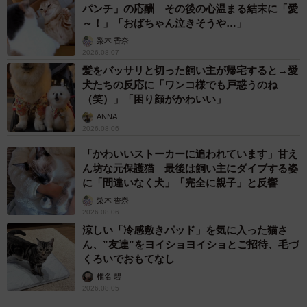
パンチ」の応酬 その後の心温まる結末に「愛
～！」「おばちゃん泣きそうや…」
梨木 香奈
2026.08.07
髪をバッサリと切った飼い主が帰宅すると→愛
犬たちの反応に「ワンコ様でも戸惑うのね
（笑）」「困り顔がかわいい」
ANNA
2026.08.06
「かわいいストーカーに追われています」甘え
ん坊な元保護猫 最後は飼い主にダイブする姿
に「間違いなく犬」「完全に親子」と反響
梨木 香奈
2026.08.06
涼しい「冷感敷きパッド」を気に入った猫さ
ん、”友達”をヨイショヨイショとご招待、毛づ
くろいでおもてなし
椎名 碧
2026.08.05