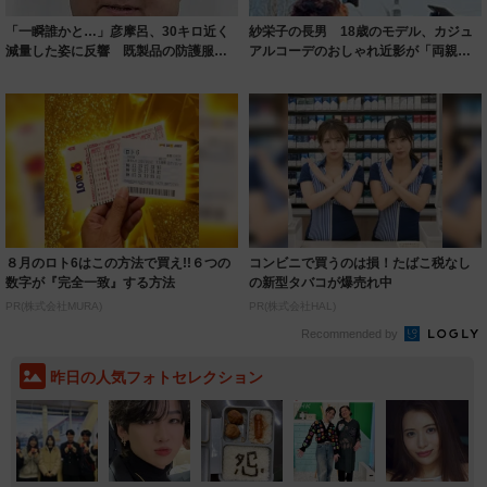
「一瞬誰かと…」彦摩呂、30キロ近く
紗栄子の長男 18歳のモデル、カジュ
減量した姿に反響 既製品の防護服が
アルコーデのおしゃれ近影が「両親の
着られると...
いいとこ取...
８月のロト6はこの方法で買え!!６つの
コンビニで買うのは損！たばこ税なし
数字が『完全一致』する方法
の新型タバコが爆売れ中
PR(株式会社MURA)
PR(株式会社HAL)
Recommended by
昨日の人気フォトセレクション