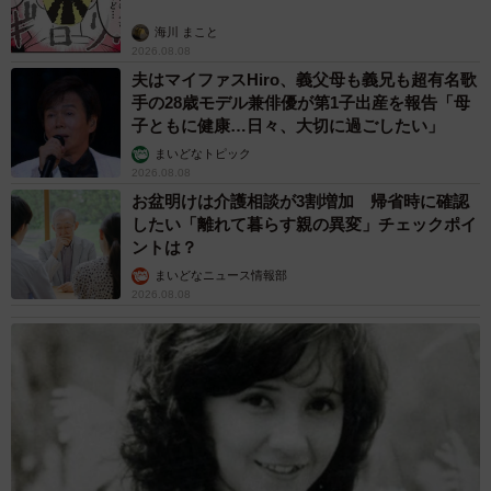
海川 まこと
2026.08.08
夫はマイファスHiro、義父母も義兄も超有名歌
手の28歳モデル兼俳優が第1子出産を報告「母
子ともに健康…日々、大切に過ごしたい」
まいどなトピック
2026.08.08
お盆明けは介護相談が3割増加 帰省時に確認
したい「離れて暮らす親の異変」チェックポイ
ントは？
まいどなニュース情報部
2026.08.08