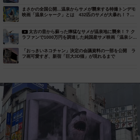
まさかの全国公開…温泉からサメが襲来する特撮トンデモ
映画「温泉シャーク」とは 432匹のサメが大暴れ！？無
駄に壮大な予告編も話題に
太古の昔から蘇った獰猛なサメが温泉地に襲来！？ ク
ラファンで1000万円を調達した純国産サメ映画「温泉シャ
ーク」に注目せよ
「おっきいネコチャン」決定の会議資料の一部を公開 ラ
フ画可愛すぎ、新宿「巨大3D猫」が現れるまで