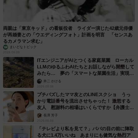
両親は「東京キッド」の看板役者 ライダー演じた42歳元俳優
が再婚妻との「ウエディングフォト」計画を明言 「センスあ
るカメラマン求む」
まいどなトピック
2026.08.08
ITエンジニアがAIとつくる家庭菜園 ローカル
LLMのゆるふわAIたちとお話しながら開墾して
みたら… 夢の「スマートな菜園生活」実現な
るか
井二 かける
2026.08.08
プチバズしたママ友とのLINEスクショ うっ
かり電話番号を流出させちゃった！ 激怒する
友人 慰謝料の相場はいくらですか【弁護士が
解説】
長澤 芳子
2026.08.08
「テレビより私を見て？」パパの目の前に陣取
る犬に1.4万いいね あまりにも健気な熱烈ア