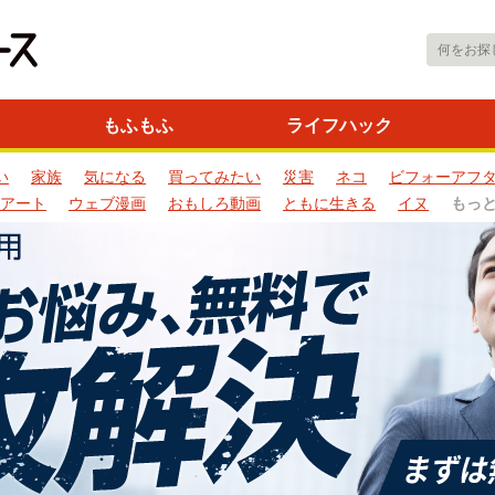
もふもふ
ライフハック
い
家族
気になる
買ってみたい
災害
ネコ
ビフォーアフ
アート
ウェブ漫画
おもしろ動画
ともに生きる
イヌ
もっ