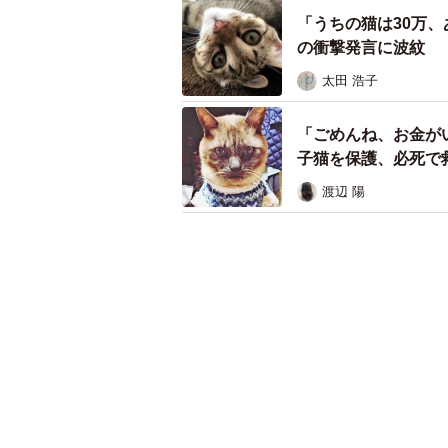
「うちの猫は30万
の衝撃発言に波紋
太田 浩子
「ごめんね、お金が
子猫を保護、必死で
渡辺 陽