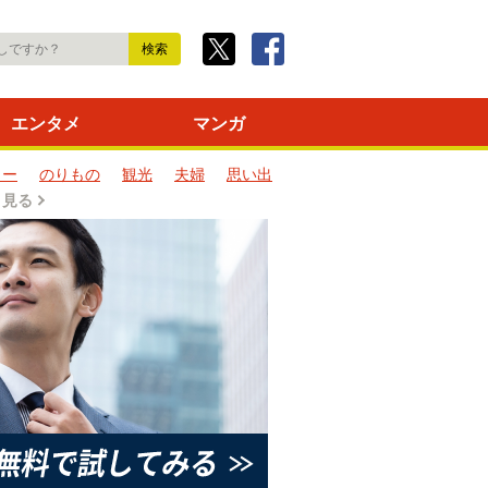
エンタメ
マンガ
ター
のりもの
観光
夫婦
思い出
と見る