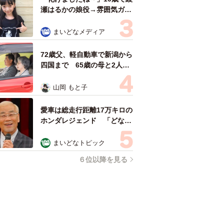
瀬はるかの娘役→雰囲気ガラ
リの18歳に成長 「メイクで
雰囲気が」「宝塚に入れそ
まいどなメディア
う」
72歳父、軽自動車で新潟から
四国まで 65歳の母と2人で
3泊4日の旅 パーキングの休
憩まで分刻み… 「大学生で
山岡 もと子
も組まねえよ！」
愛車は総走行距離17万キロの
ホンダレジェンド 「どなた
か欲しい方が居たら」 大御
所漫才師が譲渡の意向
まいどなトピック
６位以降を見る