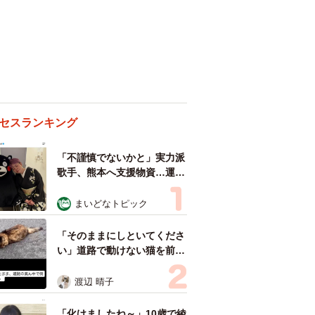
セスランキング
「不謹慎でないかと」実力派
歌手、熊本へ支援物資…運搬
トラックの車体デザインにた
めらい 「痛いほど伝わる」
まいどなトピック
「行動され立派」
「そのままにしといてくださ
い」道路で動けない猫を前に
返された一言… 懸命に生き
ようとした4日間 「命の重
渡辺 晴子
さはみんな同じ」保護団体代
表の訴え
「化けましたね～」10歳で綾