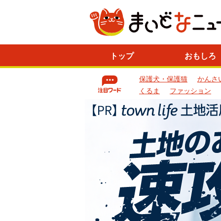
ニ
トップ
おもしろ
ュ
ー
保護犬・保護猫
かんさ
ス
一
くるま
ファッション
覧