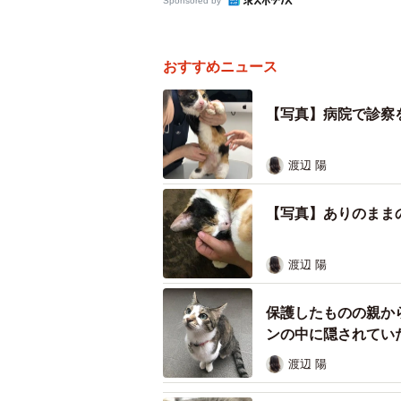
Sponsored by
おすすめニュース
【写真】病院で診察
渡辺 陽
【写真】ありのまま
渡辺 陽
保護したものの親か
ンの中に隠されてい
渡辺 陽