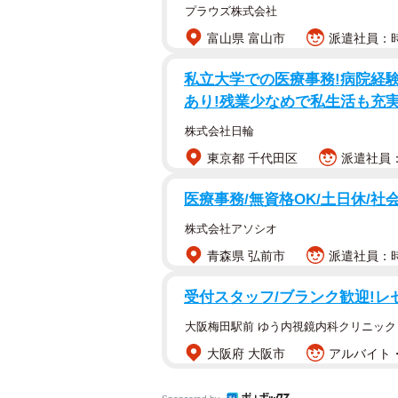
プラウズ株式会社
富山県 富山市
派遣社員：時給
私立大学での医療事務!病院経験
あり!残業少なめで私生活も充
株式会社日輪
東京都 千代田区
派遣社員：
医療事務/無資格OK/土日休/社
株式会社アソシオ
青森県 弘前市
派遣社員：時給
受付スタッフ/ブランク歓迎!レセ
大阪梅田駅前 ゆう内視鏡内科クリニック HE
大阪府 大阪市
アルバイト・