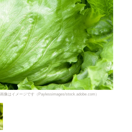
ージです（Paylessimages/stock.adobe.com）