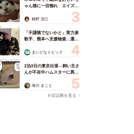
ゃん猫に一目惚れ エイズだ
し手がかかるけど…おうちで
暮らすと「おじ猫」だって可
鶴野 浩己
愛くなったよ！
「不謹慎でないかと」実力派
歌手、熊本へ支援物資…運搬
トラックの車体デザインにた
めらい 「痛いほど伝わる」
まいどなトピック
「行動され立派」
2泊3日の東京出張→飼い主さ
んが不在中ハムスターに異
変 眉間にできた深いしわ、
「急に老けた？」【漫画】
海川 まこと
６位以降を見る