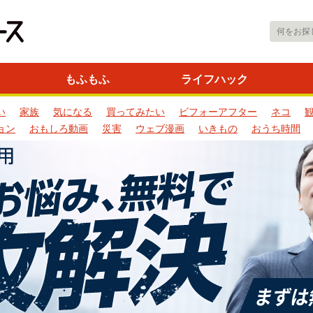
もふもふ
ライフハック
い
家族
気になる
買ってみたい
ビフォーアフター
ネコ
ョン
おもしろ動画
災害
ウェブ漫画
いきもの
おうち時間