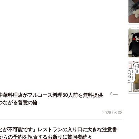
中華料理店がフルコース料理50人前を無料提供 「一
つながる善意の輪
2026.08.08
とが不可能です」レストランの入り口に大きな注意書
からの予約を拒否するお断りに賛同者続々