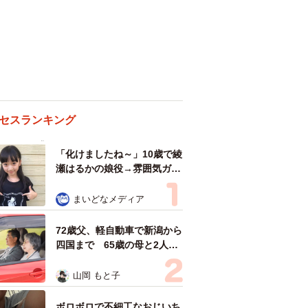
セスランキング
「化けましたね～」10歳で綾
瀬はるかの娘役→雰囲気ガラ
リの18歳に成長 「メイクで
雰囲気が」「宝塚に入れそ
まいどなメディア
う」
72歳父、軽自動車で新潟から
四国まで 65歳の母と2人で
3泊4日の旅 パーキングの休
憩まで分刻み… 「大学生で
山岡 もと子
も組まねえよ！」
ボロボロで不細工なおじいち