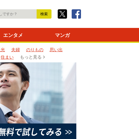
エンタメ
マンガ
観光
夫婦
のりもの
思い出
住まい
もっと見る