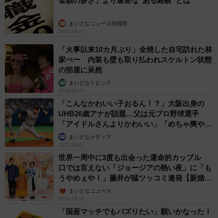
金額の多さ」より重要な“ある経験”とは
まいどなニュース情報部
2026.08.07
「火事以来10カ月ぶり」全焼した自宅訪れた林
家ぺー 内装も壁も取り払われスケルトン状態
の部屋に呆然
まいどなトピック
2026.08.07
「こんなかわいい子おるん！？」大阪出身の
UHB26歳アナが話題…父は元プロ野球選手
「アイドルさんよりかわいい」「めちゃ爽や
か」
まいどなメディア
2026.08.07
世界一周中に3度も出会った運命的カップル
口では言えない「ジョージアの熱い夜」に「も
うやめぇや！」藤井が猛ツッコミ連発【新婚さ
ん】
まいどなニュース
2026.08.07
「国産マッチでもバズりたい」願いかなった！