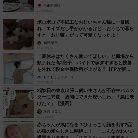
京都新聞社
2026.08.08
ボロボロで不細工なおじいちゃん猫に一目惚
れ エイズだし手がかかるけど…おうちで暮ら
すと「おじ猫」だって可愛くなったよ！
鶴野 浩己
2026.08.08
「夏休みはたくさん働いてほしい」と職場から
頼まれた高2息子 バイトで稼ぎすぎると扶養
を外れて税金や保険料が上がる？【FPが解
説】
もくもくライターズ
2026.08.08
2泊3日の東京出張→飼い主さんが不在中ハムス
ターに異変 眉間にできた深いしわ、「急に老
けた？」【漫画】
海川 まこと
2026.08.08
赤ちゃんが気になる？ひょっこり顔を出す2匹
の猫の愛らしさに悶絶…！ 「こんなかわいい
構図あります？」「ベストショットすぎる！」