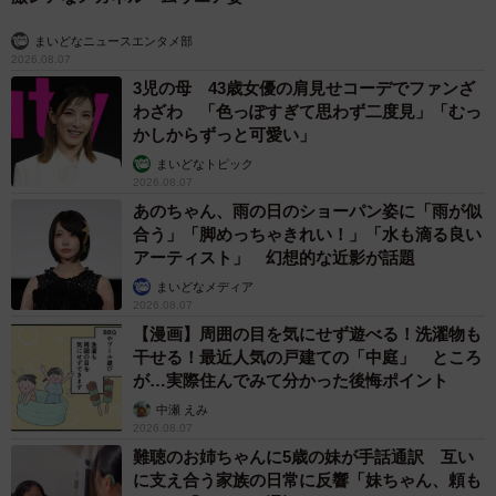
まいどなニュースエンタメ部
2026.08.07
3児の母 43歳女優の肩見せコーデでファンざ
わざわ 「色っぽすぎて思わず二度見」「むっ
かしからずっと可愛い」
まいどなトピック
2026.08.07
あのちゃん、雨の日のショーパン姿に「雨が似
合う」「脚めっちゃきれい！」「水も滴る良い
アーティスト」 幻想的な近影が話題
まいどなメディア
2026.08.07
【漫画】周囲の目を気にせず遊べる！洗濯物も
干せる！最近人気の戸建ての「中庭」 ところ
が…実際住んでみて分かった後悔ポイント
中瀬 えみ
2026.08.07
難聴のお姉ちゃんに5歳の妹が手話通訳 互い
に支え合う家族の日常に反響「妹ちゃん、頼も