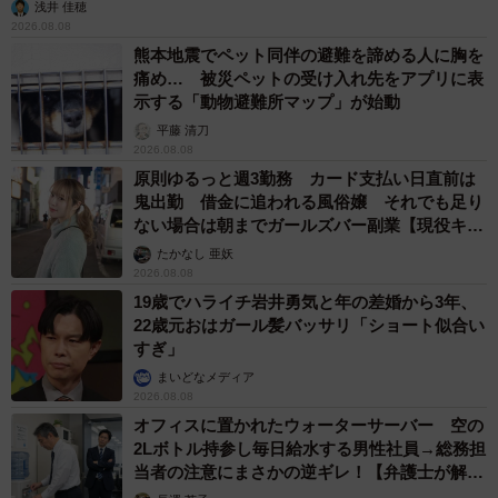
浅井 佳穂
2026.08.08
熊本地震でペット同伴の避難を諦める人に胸を
痛め… 被災ペットの受け入れ先をアプリに表
示する「動物避難所マップ」が始動
平藤 清刀
2026.08.08
原則ゆるっと週3勤務 カード支払い日直前は
鬼出勤 借金に追われる風俗嬢 それでも足り
ない場合は朝までガールズバー副業【現役キャ
ストに取材】
たかなし 亜妖
2026.08.08
19歳でハライチ岩井勇気と年の差婚から3年、
22歳元おはガール髪バッサリ「ショート似合い
すぎ」
まいどなメディア
2026.08.08
オフィスに置かれたウォーターサーバー 空の
2Lボトル持参し毎日給水する男性社員→総務担
当者の注意にまさかの逆ギレ！【弁護士が解
説】