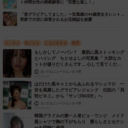
ト仲間女性の模範解答に「完璧な返し！」
「昔グラビアしてました」一世風靡の44歳美女タレント…
実家で大切に保管されるお宝雑誌を披露
エンタメ
気になる
ともに生きる
教育
もしかしてノーパン？ 素肌に黒ストッキング
とハイレグ ちとせよしの写真集「 大胆なカ
ットが盛りだくさんです… 心して見てくださ
い」
まいどなニュースエンタメ部
2026.08.08
はだけた黒キャミからあふれるマシュマロ 一
世を風靡したグラビアレジェンド 伝説の「貝
殻ビキニ」から「サンゴNUDE」へ
まいどなニュースエンタメ部
2026.08.08
韓国グラドルの第一人者ピョ・ウンジ メイド
風シャツで胸の下がちらり 愛らしさとセクシ
ーを同時に表現