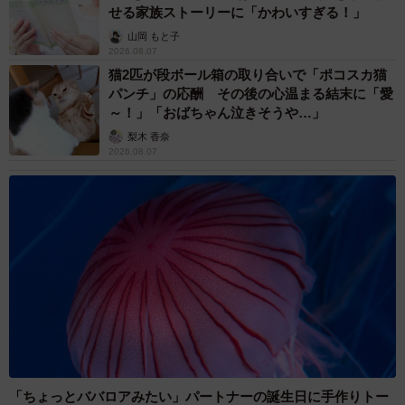
せる家族ストーリーに「かわいすぎる！」
山岡 もと子
2026.08.07
猫2匹が段ボール箱の取り合いで「ポコスカ猫
パンチ」の応酬 その後の心温まる結末に「愛
～！」「おばちゃん泣きそうや…」
梨木 香奈
2026.08.07
「ちょっとババロアみたい」パートナーの誕生日に手作りトー