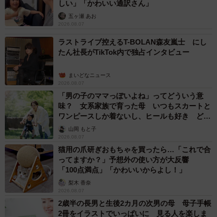
しい」「かわいい通訳さん」
五ヶ瀬 あお
2026.08.07
ラストライブ控えるT-BOLAN森友嵐士 にし
たん社長がTikTok内で独占インタビュー
まいどなニュース
2026.08.07
「男の子のママっぽいよね」ってどういう意
味？ 女系家族で育った母 いつもスカートと
ワンピースしか着ないし、ヒールも好き どの
へんが…
山岡 もと子
2026.08.07
猫用の爪研ぎおもちゃを買ったら…「これで合
ってますか？」予想外の使い方が大反響
「100点満点」「かわいいからよし！」
梨木 香奈
2026.08.07
2歳半の長男と生後2カ月の次男の母 母子手帳
2冊をイラストでいっぱいに 見る人を楽しま