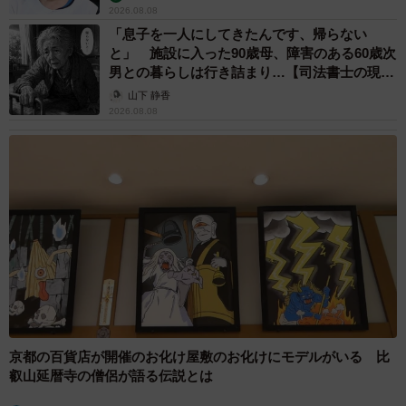
2026.08.08
「息子を一人にしてきたんです、帰らない
と」 施設に入った90歳母、障害のある60歳次
男との暮らしは行き詰まり…【司法書士の現場
から】
山下 静香
2026.08.08
京都の百貨店が開催のお化け屋敷のお化けにモデルがいる 比
叡山延暦寺の僧侶が語る伝説とは