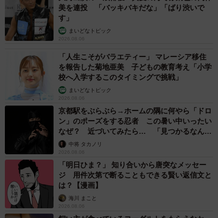
美を連投 「バッキバキだな」「ばり渋いで
す」
まいどなトピック
2026.08.06
「人生こそがバラエティー」 マレーシア移住
を報告した菊地亜美 子どもの教育考え「小学
校へ入学するこのタイミングで挑戦」
まいどなトピック
2026.08.06
京都駅をぶらぶら→ホームの隅に何やら「ドロ
ン」のポーズをする忍者 この暑い中いったい
なぜ？ 近づいてみたら… 「見つかるなんて
未熟」
中将 タカノリ
2026.08.06
「明日ひま？」 知り合いから唐突なメッセー
ジ 用件次第で断ることもできる賢い返信文と
は？【漫画】
海川 まこと
2026.08.06