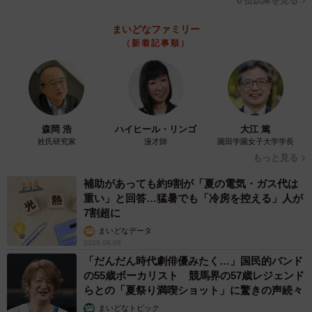
６位以降を見る
まいどなファミリー
（新着記事順）
森岡 浩
ハイヒール・リンゴ
大江 篤
姓氏研究家
漫才師
園田学園女子大学学長
もっと見る
補助があっても約9割が「夏の電気・ガス代は
重い」と回答…猛暑でも「冷房を控える」人が
7割超に
まいどなデータ
2026.08.08
「だんだん時代劇俳優みたく…」国民的バンド
の55歳ボーカリスト 競馬界の57歳レジェンド
らとの「夏祭り満喫ショット」に驚きの声続々
まいどなトピック