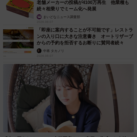
老舗メーカーの投稿が4100万再生 他業種も
続々相乗りでミーム化へ発展
まいどなニュース調査部
2026.08.07
「即座に案内することが不可能です」レストラ
ンの入り口に大きな注意書き オートリザーブ
からの予約を拒否するお断りに賛同者続々
中将 タカノリ
2026.08.07