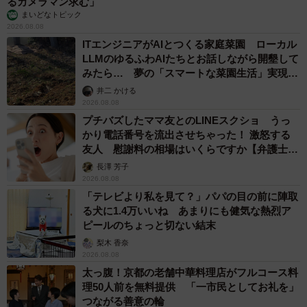
るカメラマン求む」
まいどなトピック
2026.08.08
ITエンジニアがAIとつくる家庭菜園 ローカル
LLMのゆるふわAIたちとお話しながら開墾して
みたら… 夢の「スマートな菜園生活」実現な
るか
井二 かける
2026.08.08
プチバズしたママ友とのLINEスクショ うっ
かり電話番号を流出させちゃった！ 激怒する
友人 慰謝料の相場はいくらですか【弁護士が
解説】
長澤 芳子
2026.08.08
「テレビより私を見て？」パパの目の前に陣取
る犬に1.4万いいね あまりにも健気な熱烈ア
ピールのちょっと切ない結末
梨木 香奈
2026.08.08
太っ腹！京都の老舗中華料理店がフルコース料
理50人前を無料提供 「一市民としてお礼を」
つながる善意の輪