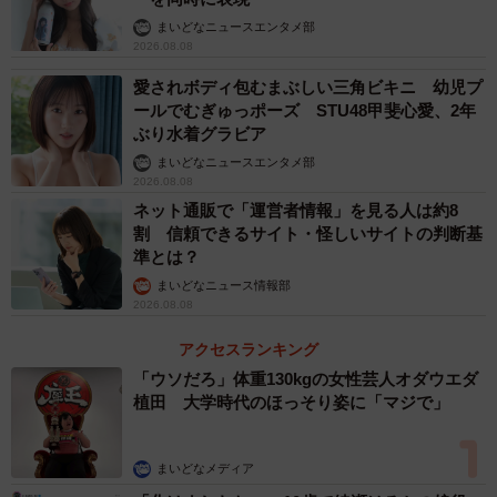
まいどなニュースエンタメ部
2026.08.08
愛されボディ包むまぶしい三角ビキニ 幼児プ
ールでむぎゅっポーズ STU48甲斐心愛、2年
ぶり水着グラビア
まいどなニュースエンタメ部
2026.08.08
ネット通販で「運営者情報」を見る人は約8
割 信頼できるサイト・怪しいサイトの判断基
準とは？
まいどなニュース情報部
2026.08.08
アクセスランキング
「ウソだろ」体重130kgの女性芸人オダウエダ
植田 大学時代のほっそり姿に「マジで」
まいどなメディア