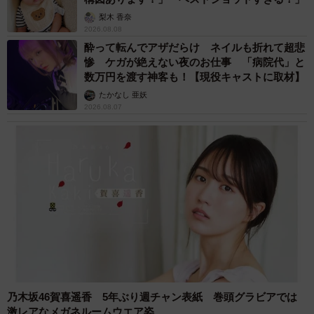
梨木 香奈
2026.08.08
酔って転んでアザだらけ ネイルも折れて超悲
惨 ケガが絶えない夜のお仕事 「病院代」と
数万円を渡す神客も！【現役キャストに取材】
たかなし 亜妖
2026.08.07
乃木坂46賀喜遥香 5年ぶり週チャン表紙 巻頭グラビアでは
激レアなメガネルームウエア姿