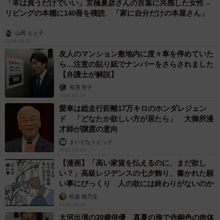
「本は買うだけでいい」京極夏彦さんの言葉に共感した女性→
リビングの本棚に140冊を積読 「家に自分だけの本屋さん」
山岡 もと子
2026.08.07
友人のマンション敷地内に度々車を停めていた
ら…注意の貼り紙でナンバーをさらされました
【弁護士が解説】
長澤 芳子
2026.08.07
愛車は総走行距離17万キロのホンダレジェン
ド 「どなたか欲しい方が居たら」 大御所漫
才師が譲渡の意向
まいどなトピック
2026.08.06
【漫画】「高い家賃を払えるのに、まだ欲し
い？」高級レジデンスの七夕飾り、書かれた願
い事にびっくり 人の欲には終わりがないのか
松波 穂乃圭
2026.08.06
大河出演の39歳俳優 真夏の海で赤銅色の肉体