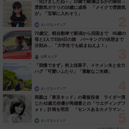
「化けましたね～」10歳で綾瀬はるかの娘役→
雰囲気ガラリの18歳に成長 「メイクで雰囲気
が」「宝塚に入れそう」
まいどなメディア
72歳父、軽自動車で新潟から四国まで 65歳の
母と2人で3泊4日の旅 パーキングの休憩まで
分刻み… 「大学生でも組まねえよ！」
山岡 もと子
「我慢できず」村上佳菜子、イケメン夫と全力
ハグ「可愛いふたり」「素敵なご夫婦」
まいどなメディア
両親は「東京キッド」の看板役者 ライダー演
じた42歳元俳優が再婚妻との「ウエディングフ
ォト」計画を明言 「センスあるカメラマン求
む」
まいどなトピック