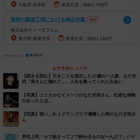
大阪府 島本町
派遣社員：時給1,700円
液卵の製造工程における検品作業
NEW
株式会社ティーエフエム
香川県 善通寺市
派遣社員：時給1,150円
Sponsored by
おすすめニュース
【続きを読む】引きこりを脱出した17歳の一人旅、なだぎ
武「寅さんに憧れて…」人生を救ってくれた出会い
【写真】コミカルなイメージのなだぎ武さん…壮絶な体験
があったとは…
【写真】若い…R-１グランプリで優勝した時のなだぎ武さ
ん
男性上司「セで始まってスで終わるものなーんだ？」バイ