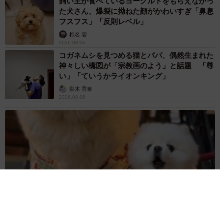
飼い主が食べているヨーグルトをもらえなかっ
た犬さん、爆裂に拗ねた顔がかわいすぎ「鼻息
フスフス」「反則レベル」
椎名 碧
2026.08.06
コガネムシを見つめる猫とパパ、偶然生まれた
神々しい構図が「宗教画のよう」と話題 「尊
い」「ていうかライオンキング」
梨木 香奈
2026.08.06