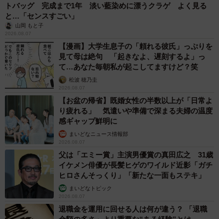
トバッグ 完成まで1年 淡い藍染めに漂うクラゲ よく見る
と…「センスすごい」
山岡 もと子
2026.08.07
【漫画】大学生息子の「頼れる彼氏」っぷりを
見て母は絶句 「起きなよ、遅刻するよ」っ
て…あなた毎朝私が起こしてますけど？笑
松波 穂乃圭
2026.08.07
【お盆の帰省】既婚女性の半数以上が「日常よ
り疲れる」 気遣いや準備で深まる夫婦の温度
感ギャップ鮮明に
まいどなニュース情報部
2026.08.07
父は「エミー賞」主演男優賞の真田広之 31歳
イケメン俳優が長髪ヒゲのワイルド近影「ガチ
ヒロさんそっくり」「新たな一面もステキ」
まいどなトピック
2026.08.07
退職金を運用に回せる人は何が違う？ 「退職