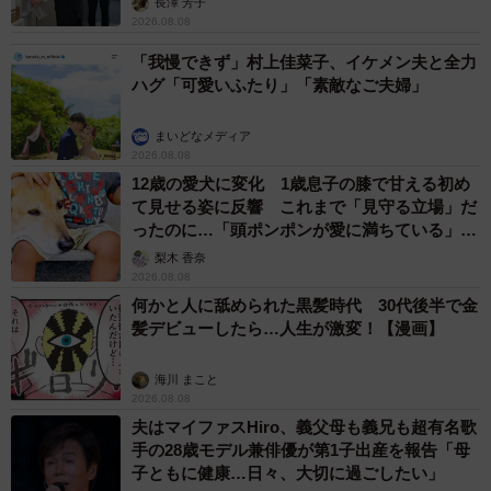
長澤 芳子
2026.08.08
「我慢できず」村上佳菜子、イケメン夫と全力
ハグ「可愛いふたり」「素敵なご夫婦」
まいどなメディア
2026.08.08
12歳の愛犬に変化 1歳息子の膝で甘える初め
て見せる姿に反響 これまで「見守る立場」だ
ったのに…「頭ポンポンが愛に満ちている」
「尊…」
梨木 香奈
2026.08.08
何かと人に舐められた黒髪時代 30代後半で金
髪デビューしたら…人生が激変！【漫画】
海川 まこと
2026.08.08
夫はマイファスHiro、義父母も義兄も超有名歌
手の28歳モデル兼俳優が第1子出産を報告「母
子ともに健康…日々、大切に過ごしたい」