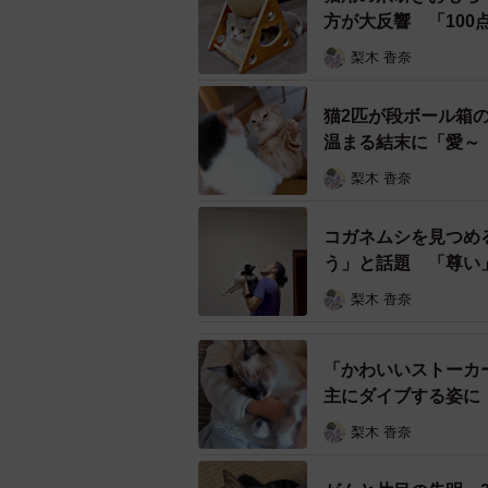
方が大反響 「10
梨木 香奈
猫2匹が段ボール箱
温まる結末に「愛～
梨木 香奈
コガネムシを見つめ
う」と話題 「尊い
梨木 香奈
「かわいいストーカ
主にダイブする姿に
梨木 香奈