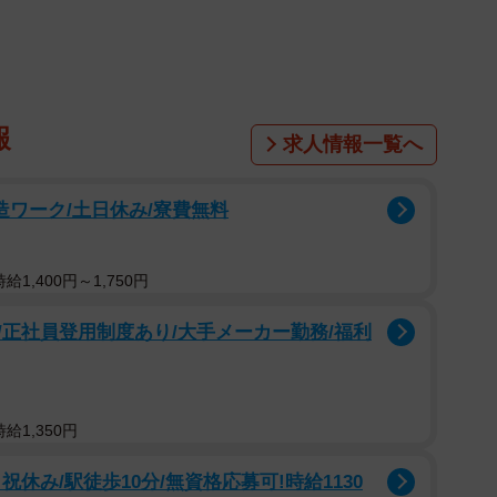
報
求人情報一覧へ
製造ワーク/土日休み/寮費無料
1/6
1,400円～1,750円
う＝ぷっちょさん（@puuuutttyo）提供
正社員登用制度あり/大手メーカー勤務/福利
るい」とXに写真を投稿。なんとそこには、「へそ天」
んが写っていました。
給1,350円
休み/駅徒歩10分/無資格応募可!時給1130