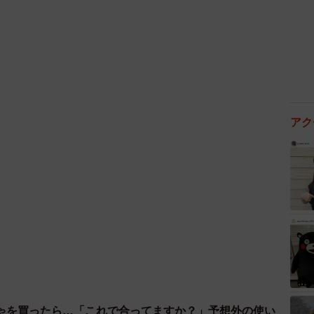
3/6
ぷっちょさん（@puuuutttyo）提供
アク
した。
いてから30秒くらいはこの体勢のまま寝ていました」
ゃを買ったら…「これで合ってますか？」予想外の使い