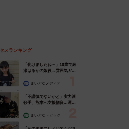
セスランキング
「化けましたね～」10歳で綾
瀬はるかの娘役→雰囲気ガラ
リの18歳に成長 「メイクで
雰囲気が」「宝塚に入れそ
まいどなメディア
う」
「不謹慎でないかと」実力派
歌手、熊本へ支援物資…運搬
トラックの車体デザインにた
めらい 「痛いほど伝わる」
まいどなトピック
「行動され立派」
「そのままにしといてくださ