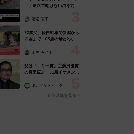
い」道路で動けない猫を前に
返された一言… 懸命に生き
ようとした4日間 「命の重
渡辺 晴子
さはみんな同じ」保護団体代
表の訴え
72歳父、軽自動車で新潟から
四国まで 65歳の母と2人で
3泊4日の旅 パーキングの休
憩まで分刻み… 「大学生で
山岡 もと子
も組まねえよ！」
父は「エミー賞」主演男優賞
の真田広之 31歳イケメン俳
優が長髪ヒゲのワイルド近影
「ガチヒロさんそっくり」
まいどなトピック
「新たな一面もステキ」
６位以降を見る