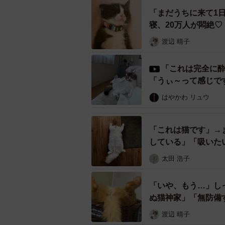
「まだうちに来て1
「そっと、お布団かけてあげたい。
寝、20万人が悶絶
「これは反則級の可愛さ」
渡辺 晴子
「ぷーちゃんは…人？なの？」
「これは完全に
などたくさんの反響があり、「いいね
「うぃ～って感じで
はやかわ リュウ
「これは猫です」→
している」「吸いた
太田 浩子
「いや、もう…」し
ぬ猫神家」「無防備
渡辺 晴子