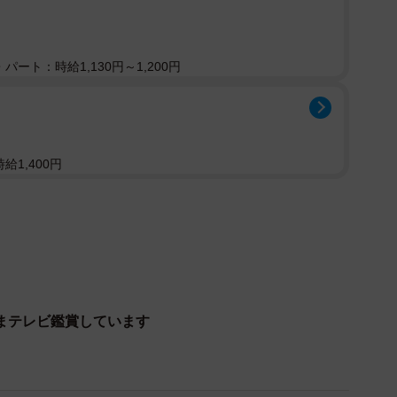
パート：時給1,130円～1,200円
給1,400円
まテレビ鑑賞しています
2/6
い＝ぷっちょさん（@puuuutttyo）提供