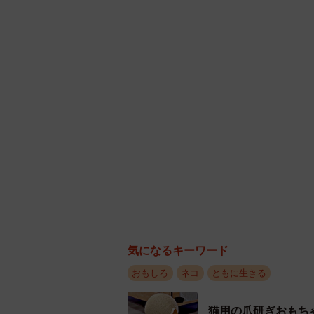
見事なへそ天＝
飼い主さんに聞いた
ぷっちょさんにも喜びの声を聞きま
ーーへそ天で寝るのが好き？
「好きなんだと思います。私が気付
気になるキーワード
おもしろ
ネコ
ともに生きる
猫用の爪研ぎおもち