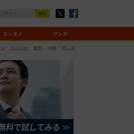
エンタメ
マンガ
ネコ
のりもの
観光
夫婦
思い出