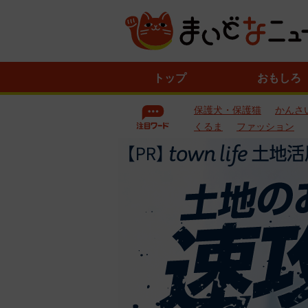
ニ
トップ
おもしろ
ュ
ー
保護犬・保護猫
かんさ
ス
一
くるま
ファッション
覧