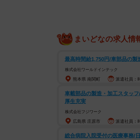
まいどなの求人情
最高時間給1,750円/車部品の
株式会社ワールドインテック
熊本県 南関町
派遣社員：時給
洗い物が楽しくなりそ
車載部品の製造・加工スタッフ/
「振り返ったらその寝方してるのず
厚生充実
で無防備な体勢で寝るぷてぃこちゃ
株式会社フジワーク
広島県 庄原市
派遣社員：時
総合病院入院受付の医療事務/日祝