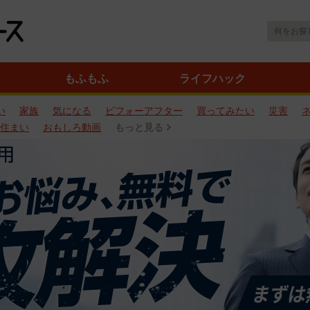
もふもふ
ライフハック
い
家族
気になる
ビフォーアフター
買ってみたい
災害
住まい
おもしろ動画
もっと見る