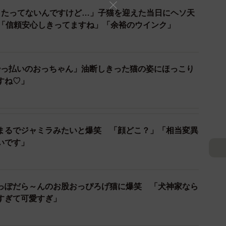
日たってないんですけど…」子猫を迎えた当日にヘソ天
可愛い」
♡「信頼安心しきってますね」「余裕のウインク」
酔っ払いのおっちゃん」油断しきった猫の姿にほっこり
」は9.8万件にもなりました。
すね♡」
まるでジャミラみたいと爆笑 「顔どこ？」「相当変異
いです」
っぽだら～んのお股おっぴろげ猫に爆笑 「犬神家なら
すぎて可愛すぎ」