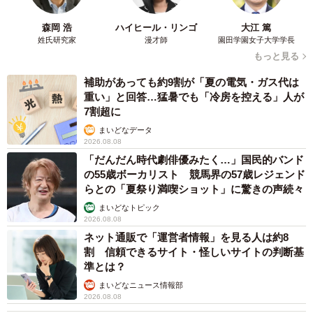
森岡 浩
ハイヒール・リンゴ
大江 篤
姓氏研究家
漫才師
園田学園女子大学学長
もっと見る
補助があっても約9割が「夏の電気・ガス代は
重い」と回答…猛暑でも「冷房を控える」人が
7割超に
まいどなデータ
2026.08.08
「だんだん時代劇俳優みたく…」国民的バンド
の55歳ボーカリスト 競馬界の57歳レジェンド
らとの「夏祭り満喫ショット」に驚きの声続々
まいどなトピック
2026.08.08
ネット通販で「運営者情報」を見る人は約8
割 信頼できるサイト・怪しいサイトの判断基
準とは？
まいどなニュース情報部
2026.08.08