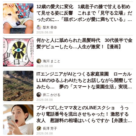
12歳の愛犬に変化 1歳息子の膝で甘える初め
て見せる姿に反響 これまで「見守る立場」だ
ったのに…「頭ポンポンが愛に満ちている」
「尊…」
梨木 香奈
2026.08.08
何かと人に舐められた黒髪時代 30代後半で金
髪デビューしたら…人生が激変！【漫画】
海川 まこと
2026.08.08
ITエンジニアがAIとつくる家庭菜園 ローカル
LLMのゆるふわAIたちとお話しながら開墾して
みたら… 夢の「スマートな菜園生活」実現な
るか
井二 かける
2026.08.08
プチバズしたママ友とのLINEスクショ うっ
かり電話番号を流出させちゃった！ 激怒する
友人 慰謝料の相場はいくらですか【弁護士が
解説】
長澤 芳子
2026.08.08