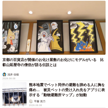
京都の百貨店が開催のお化け屋敷のお化けにモデルがいる 比
叡山延暦寺の僧侶が語る伝説とは
浅井 佳穂
2026.08.08
熊本地震でペット同伴の避難を諦める人に胸を
痛め… 被災ペットの受け入れ先をアプリに表
示する「動物避難所マップ」が始動
平藤 清刀
2026.08.08