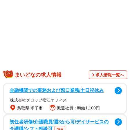
1/2
パパとママにギュッギュされたい！＝ぶしょわんこ☺︎4y ＋1yさん
（@bushowanko）提供
まいどなの求人情報
求人情報一覧へ
金融機関での事務および窓口業務/土日祝休み
株式会社グロップ松江オフィス
鳥取県 米子市
派遣社員：時給1,100円
初任者研修/介護職員/週3から可/デイサービスの
介護職/シフト相談可
NEW