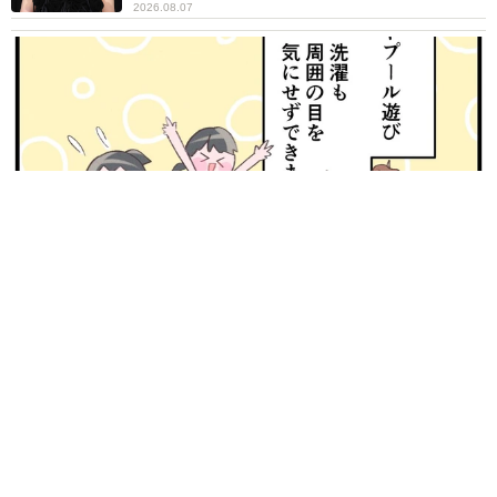
2026.08.07
【漫画】周囲の目を気にせず遊べる！洗濯物も干せる！最近人
気の戸建ての「中庭」 ところが…実際住んでみて分かった後
悔ポイント
中瀬 えみ
2026.08.07
ラストライブ控えるT-BOLAN森友嵐士 にし
たん社長がTikTok内で独占インタビュー