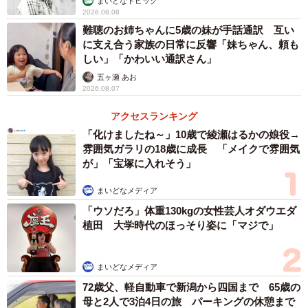
まいどなトピック
2026.08.08
くれます」
難聴のお姉ちゃんに5歳の妹が手話通訳 互い
に支え合う家族の日常に反響「妹ちゃん、頼も
弟の靴もお父さんやお母さんの靴にくっつけてあげようと
しい」「かわいい通訳さん」
いう長男くん。4歳なりに考えて楽しんでやっているという
五ヶ瀬 あお
のも伝わってきます。次男くんも真似するようになるかも
2026.08.07
しれませんね。
アクセスランキング
「化けましたね～」10歳で綾瀬はるかの娘役→
いつも靴そろえてくれる長男。「お父さんとお母さんにギ
雰囲気ガラリの18歳に成長 「メイクで雰囲気
が」「宝塚に入れそう」
ュッギュされたいから、長男くんと次男くんのお靴は真ん
中。」らしい。尊い👦
pic.twitter.com/YqzT0Ki7OH
まいどなメディア
「ウソだろ」体重130kgの女性芸人オダウエダ
— ぶしょわんこ☺︎4y 🐭＋1y🐯 (@bushowanko)
April 23,
植田 大学時代のほっそり姿に「マジで」
2024
まいどなメディア
72歳父、軽自動車で新潟から四国まで 65歳の
母と2人で3泊4日の旅 パーキングの休憩まで