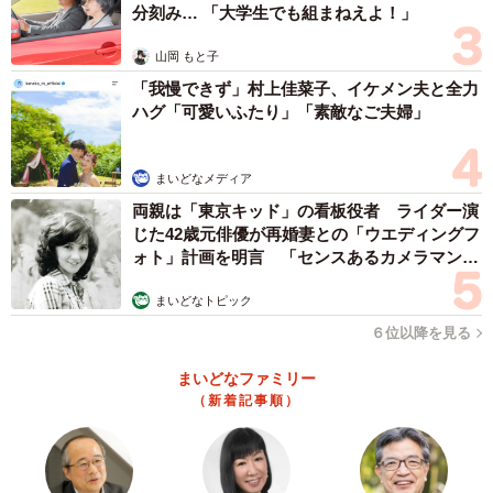
分刻み… 「大学生でも組まねえよ！」
山岡 もと子
「我慢できず」村上佳菜子、イケメン夫と全力
ハグ「可愛いふたり」「素敵なご夫婦」
まいどなメディア
両親は「東京キッド」の看板役者 ライダー演
じた42歳元俳優が再婚妻との「ウエディングフ
ォト」計画を明言 「センスあるカメラマン求
む」
まいどなトピック
６位以降を見る
まいどなファミリー
（新着記事順）