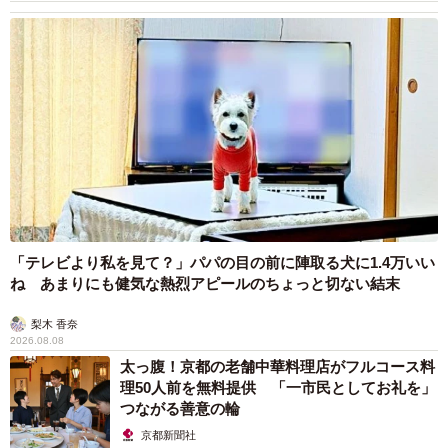
「テレビより私を見て？」パパの目の前に陣取る犬に1.4万いい
ね あまりにも健気な熱烈アピールのちょっと切ない結末
梨木 香奈
2026.08.08
太っ腹！京都の老舗中華料理店がフルコース料
理50人前を無料提供 「一市民としてお礼を」
つながる善意の輪
京都新聞社