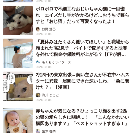
2026.08.08
ボロボロで不細工なおじいちゃん猫に一目惚
れ エイズだし手がかかるけど…おうちで暮ら
すと「おじ猫」だって可愛くなったよ！
鶴野 浩己
2026.08.08
「夏休みはたくさん働いてほしい」と職場から
頼まれた高2息子 バイトで稼ぎすぎると扶養
を外れて税金や保険料が上がる？【FPが解
説】
もくもくライターズ
2026.08.08
2泊3日の東京出張→飼い主さんが不在中ハムス
ターに異変 眉間にできた深いしわ、「急に老
けた？」【漫画】
海川 まこと
2026.08.08
赤ちゃんが気になる？ひょっこり顔を出す2匹
の猫の愛らしさに悶絶…！ 「こんなかわいい
構図あります？」「ベストショットすぎる！」
梨木 香奈