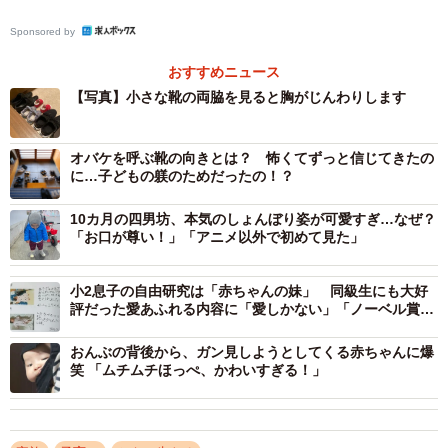
ですよ！愛情たっぷりですね！尊い」
Sponsored by
「うちも小さい頃よくやってたw今では靴脱ぐ時に揃えて脱
おすすめニュース
ぐようになったw」
【写真】小さな靴の両脇を見ると胸がじんわりします
など、大きな反響があり、「いいね」は5.5万件にもなりま
オバケを呼ぶ靴の向きとは？ 怖くてずっと信じてきたの
した。
に…子どもの躾のためだったの！？
4歳のお兄ちゃんは、なぜ靴を揃えておくようになったので
10カ月の四男坊、本気のしょんぼり姿が可愛すぎ…なぜ？
「お口が尊い！」「アニメ以外で初めて見た」
しょうか。ぶしょわんこ☺︎4y ＋1yさんにお話を聞きまし
た。
小2息子の自由研究は「赤ちゃんの妹」 同級生にも大好
評だった愛あふれる内容に「愛しかない」「ノーベル賞も
ーー脱いだ靴を揃えて置くように教えたのですか。
の」と涙する人も
おんぶの背後から、ガン見しようとしてくる赤ちゃんに爆
笑 「ムチムチほっぺ、かわいすぎる！」
「そうです。確か、2歳くらいから教えたと思います。あま
り厳しくならないようにとは思いますが、本人も周囲の人
も心地よく暮らせるようなマナーは身につけておいて欲し