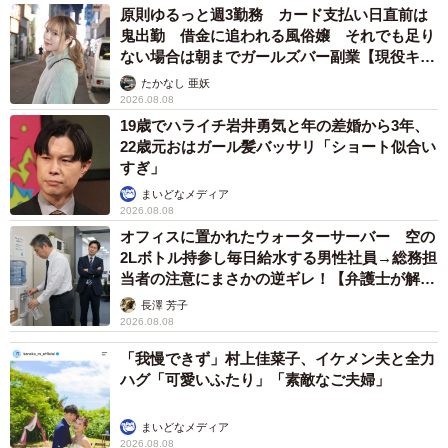
原則ゆるっと週3勤務 カード支払い日直前は
鬼出勤 借金に追われる風俗嬢 それでも足り
ない場合は朝までガールズバー副業【現役キャ
ストに取材】
たかなし 亜妖
2026.08.08
19歳でハライチ岩井勇気と年の差婚から3年、
22歳元おはガール髪バッサリ「ショート似合い
すぎ」
まいどなメディア
2026.08.08
オフィスに置かれたウォーターサーバー 空の
2Lボトル持参し毎日給水する男性社員→総務担
当者の注意にまさかの逆ギレ！【弁護士が解
説】
長澤 芳子
2026.08.08
「我慢できず」村上佳菜子、イケメン夫と全力
ハグ「可愛いふたり」「素敵なご夫婦」
まいどなメディア
2026.08.08