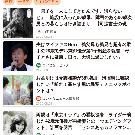
家族
子育て
ともに生きる
いと思っています」
「息子を一人にしてきたんです、帰らない
と」 施設に入った90歳母、障害のある60歳次
ーー「お父さんとお母さんにギュッギュされたい」とは可
男との暮らしは行き詰まり…【司法書士の現場
愛いですね。
から】
山下 静香
2026.08.08
「長男がそう言っていました。弟の靴も最初は真ん中で揃
夫はマイファスHiro、義父母も義兄も超有名歌
手の28歳モデル兼俳優が第1子出産を報告「母
えようとしていたのですが、両側に隙間ができてしまうの
子ともに健康…日々、大切に過ごしたい」
に気がついて、わざわざ置き直していました。弟にも父母
まいどなトピック
とくっつかせてあげたいと思ったのだと思います」
2026.08.08
お盆明けは介護相談が3割増加 帰省時に確認
ーー他にはどんな躾を心掛けていますか。
したい「離れて暮らす親の異変」チェックポイ
ントは？
まいどなニュース情報部
「基本的なことかもしれませんが、食後はお皿を自分でさ
2026.08.08
げる、寝る前におもちゃを片付けるなどということを教え
両親は「東京キッド」の看板役者 ライダー演
ています。長男は決してきちんとしているわけではなく、
じた42歳元俳優が再婚妻との「ウエディングフ
気乗りのしないときは私に言われてやっとやる感じです。
ォト」計画を明言 「センスあるカメラマン求
しかし靴並べは本人が好きなようで、いつも進んでやって
む」