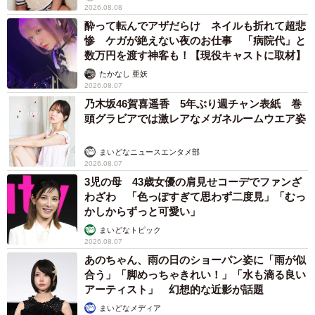
2026.08.08
酔って転んでアザだらけ ネイルも折れて超悲
惨 ケガが絶えない夜のお仕事 「病院代」と
数万円を渡す神客も！【現役キャストに取材】
たかなし 亜妖
2026.08.07
乃木坂46賀喜遥香 5年ぶり週チャン表紙 巻
頭グラビアでは激レアなメガネルームウエア姿
まいどなニュースエンタメ部
2026.08.07
3児の母 43歳女優の肩見せコーデでファンざ
わざわ 「色っぽすぎて思わず二度見」「むっ
かしからずっと可愛い」
まいどなトピック
2026.08.07
あのちゃん、雨の日のショーパン姿に「雨が似
合う」「脚めっちゃきれい！」「水も滴る良い
アーティスト」 幻想的な近影が話題
まいどなメディア