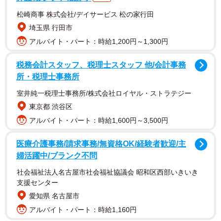
ぶしょわんこ☺︎4y ＋1yさんがXに投稿した写真が話題にな
松崎商事 株式会社/デイサービス 松の家行田
っています。
埼玉県 行田市
アルバイト・パート：時給1,200円～1,300円
「いつも靴そろえてくれる長男。『お父さんとお母さんに
ギュッギュされたいから、長男くんと次男くんのお靴は真
税務会計スタッフ、税理士スタッフ 他/会計事務
所・税理士事務所
ん中。』らしい。尊い」
室井純一税理士事務所/株式会社ロイヤル・ストラテジー
玄関には、きちんと揃えられた靴が整然と並んでいて、靴
東京都 渋谷区
の場所や置き方にも意味があるようです。
アルバイト・パート：時給1,600円～3,500円
写真を見た人からは、
医療介護事務/請求事務/無資格OK/経験者歓迎/主
婦活躍中/ブランク不問
「よく見たら次男くんのお靴が！パパとママ両方にくっつ
社会福祉法人名古屋市社会福祉協議会 昭和区西部いきいき
くように置かれている。お兄ちゃんの愛を感じる」
支援センター
愛知県 名古屋市
「靴を揃える事が出来るのは気持ちが整ってることらしい
アルバイト・パート：時給1,160円