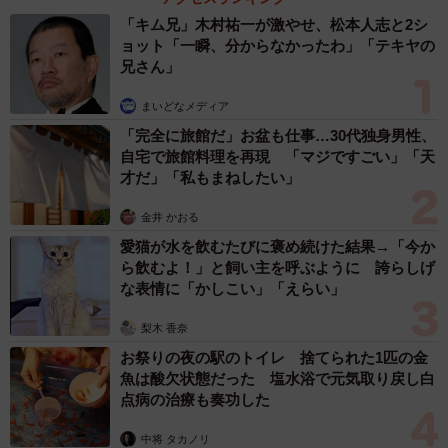
「キム兄」木村祐一が激やせ、松本人志と2シ
ョット「一瞬、分からなかったわ」「テキヤの
兄さん」
まいどなメディア
「完全に旅館だ」お盆も仕事…30代独身男性、
自宅で旅館料理を再現 「マジですごい」「天
才だ」「私もまねしたい」
金井 かおる
愛猫が水を飲むたびに褒め続けた結果→「今か
ら飲むよ！」と飼い主を呼ぶように 誇らしげ
な表情に「かしこい」「えらい」
梨木 香奈
お祭りの夜の駅のトイレ 捨てられた1匹の金
魚は酸欠状態だった 塩水浴で元気取り戻し白
点病の治療も奏功した
中将 タカノリ