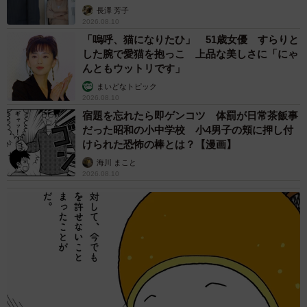
す【夫婦関係修復カウンセラーが解説】
長澤 芳子
2026.08.10
「嗚呼、猫になりたひ」 51歳女優 すらりと
した腕で愛猫を抱っこ 上品な美しさに「にゃ
んともウットリです」
まいどなトピック
2026.08.10
宿題を忘れたら即ゲンコツ 体罰が日常茶飯事
だった昭和の小中学校 小4男子の頬に押し付
けられた恐怖の棒とは？【漫画】
海川 まこと
2026.08.10