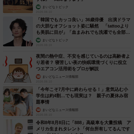
まいどなトピック
2026.08.10
「韓国でもカッコ良い」36歳俳優 出演ドラマ
の大胆なオフショット姿に騒然 「tattooより
も美肌に目が」「血まみれでも洗濯でも全部か
っこいい」
まいどなトピック
2026.08.10
夜間の熱中症、不安を感じているのは高齢者よ
り若者？ 寝苦しい夜の快眠環境づくりに役立
つエアコン活用術をプロが解説
まいどなニュース情報部
2026.08.10
「今年こそ7月中に終わらせる！」意気込む小
学生は約4割…でも現実は？ 親子の夏休み宿
題事情
まいどなニュース情報部
2026.08.10
令和8年8月8日に「888」高級車を大量投稿 ア
メリカ生まれタレント「何台所有してるんです