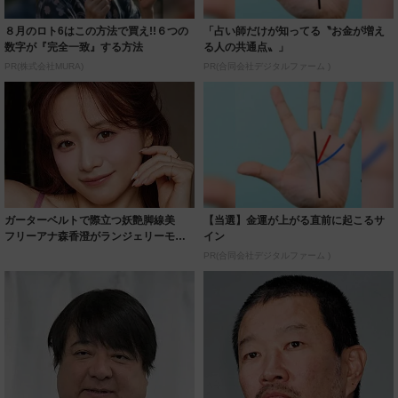
８月のロト6はこの方法で買え!!６つの
「占い師だけが知ってる〝お金が増え
数字が『完全一致』する方法
る人の共通点〟」
PR(株式会社MURA)
PR(合同会社デジタルファーム )
ガーターベルトで際立つ妖艶脚線美
【当選】金運が上がる直前に起こるサ
フリーアナ森香澄がランジェリーモデ
イン
ルに ｢PE...
PR(合同会社デジタルファーム )