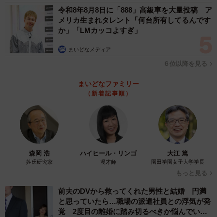
令和8年8月8日に「888」高級車を大量投稿 ア
メリカ生まれタレント「何台所有してるんです
か」「LMカッコよすぎ」
まいどなメディア
６位以降を見る
まいどなファミリー
（新着記事順）
森岡 浩
ハイヒール・リンゴ
大江 篤
姓氏研究家
漫才師
園田学園女子大学学長
もっと見る
前夫のDVから救ってくれた男性と結婚 円満
と思っていたら…職場の派遣社員との浮気が発
覚 2度目の離婚に踏み切るべきか悩んでいま