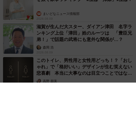
まいどなニュース情報部
2026.08.09
滋賀が生んだ大スター、ダイアン津田 名字ラ
ンキング上位「津田」姓のルーツは 「豊臣兄
弟！」で話題の武将にも意外な関係が…？
森岡 浩
2026.08.09
このトイレ、男性用と女性用どっち！？「おし
ゃれ」で「格好いい」デザインが生む笑えない
悲喜劇 本当に大事なのは目立つことではな
く…
高野 朋美
2026.08.09