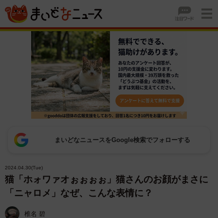
まいどなニュースをGoogle検索でフォローする
2024.04.30(Tue)
猫「ホォワァオぉぉぉぉ」猫さんのお顔がまさに
「ニャロメ」なぜ、こんな表情に？
椎名 碧