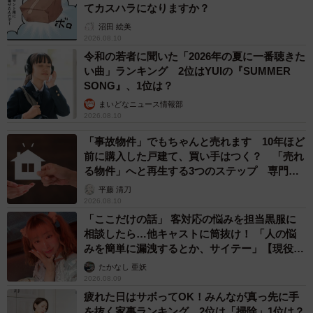
てカスハラになりますか？
沼田 絵美
2026.08.10
令和の若者に聞いた「2026年の夏に一番聴きた
い曲」ランキング 2位はYUIの『SUMMER
SONG』、1位は？
まいどなニュース情報部
2026.08.10
「事故物件」でもちゃんと売れます 10年ほど
前に購入した戸建て、買い手はつく？ 「売れ
る物件」へと再生する3つのステップ 専門家
が解説
平藤 清刀
2026.08.10
「ここだけの話」 客対応の悩みを担当黒服に
相談したら…他キャストに筒抜け！ 「人の悩
みを簡単に漏洩するとか、サイテー」【現役キ
ャストに取材】
たかなし 亜妖
2026.08.09
疲れた日はサボってOK！みんなが真っ先に手
を抜く家事ランキング 2位は「掃除」1位は？