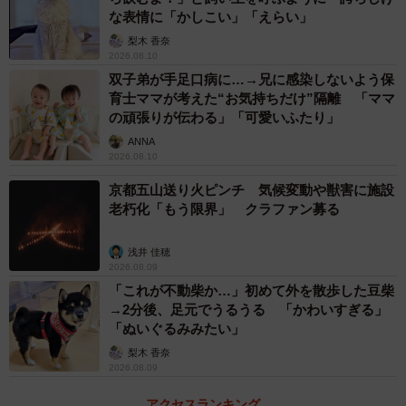
な表情に「かしこい」「えらい」
梨木 香奈
2026.08.10
双子弟が手足口病に…→兄に感染しないよう保
育士ママが考えた“お気持ちだけ”隔離 「ママ
の頑張りが伝わる」「可愛いふたり」
ANNA
2026.08.10
京都五山送り火ピンチ 気候変動や獣害に施設
老朽化「もう限界」 クラファン募る
浅井 佳穂
2026.08.09
「これが不動柴か…」初めて外を散歩した豆柴
→2分後、足元でうるうる 「かわいすぎる」
「ぬいぐるみみたい」
梨木 香奈
2026.08.09
アクセスランキング