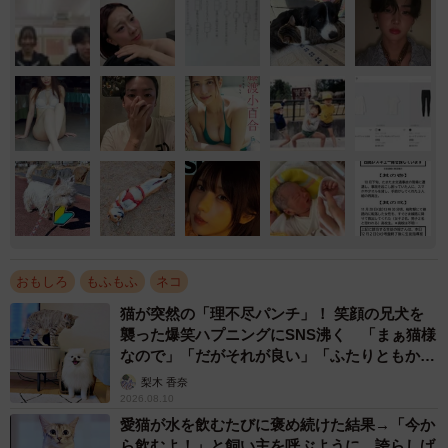
おもしろ
もふもふ
ネコ
猫が突然の「理不尽パンチ」！ 笑顔の兄犬を
襲った爆笑ハプニングにSNS沸く 「まぁ猫様
なので」「だがそれが良い」「ふたりともかわ
いいね」
梨木 香奈
2026.08.10
愛猫が水を飲むたびに褒め続けた結果→「今か
ら飲むよ！」と飼い主を呼ぶように 誇らしげ