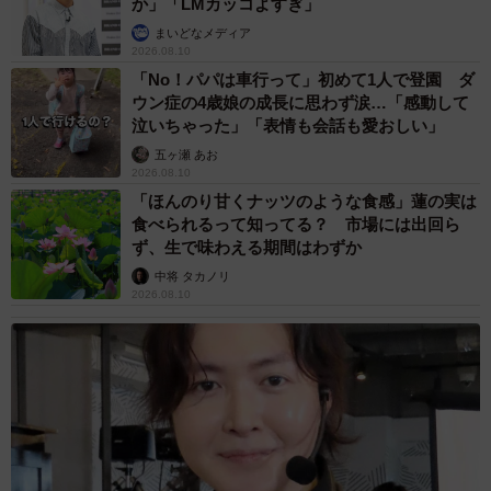
か」「LMカッコよすぎ」
まいどなメディア
2026.08.10
「No！パパは車行って」初めて1人で登園 ダ
ウン症の4歳娘の成長に思わず涙…「感動して
泣いちゃった」「表情も会話も愛おしい」
五ヶ瀬 あお
2026.08.10
「ほんのり甘くナッツのような食感」蓮の実は
食べられるって知ってる？ 市場には出回ら
ず、生で味わえる期間はわずか
中将 タカノリ
2026.08.10