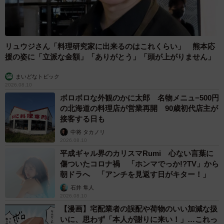
リュウジさん「料理研究家に出来るのはこれくらい」 熊本応
援の姿に「立派な金額」「ありがとう」「頭が上がりません」
まいどなトピック
2026.08.10
ボロボロな外観のかに太郎 名物メニュ−500円
の北海道の料理店が営業再開 90歳初代店主が
接客する日も
中将 タカノリ
2026.08.10
平成ギャル界のカリスマRumi 心ない言葉に
傷ついたコロナ禍 「ホンマでっか!?TV」から
朝ドラへ 「アンチを見返す日がキター！」
石井 隼人
2026.08.10
【漫画】宅配業者の誤配や荷物のいい加減な扱
いに、思わず「本人が謝りに来い！」…これっ