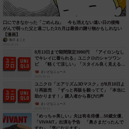
口にできなかった「ごめんね」 今も消えない遠い日の後悔
がんで弱った父と過ごした3カ月は最後の贈り物かもしれない
【漫画】
海川 まこと
2026.08.10
8月13日まで期間限定3990円 「アイロンなし
でキレイに着られる」ユニクロのシャツワン
ピ 「軽くて涼しい」「スタイル良く見える」
の声
まいどなニュース
2026.08.10
ユニクロ「エアリズム3Dマスク」が8月10日よ
り再販売 「ずっと再販を願ってて」「本当に
助かります！」購入者から喜びの声
まいどなニュース
2026.08.10
「めっちゃ美しい」夫は有名俳優…50歳女優、
「VIVANT」出演を予告 「奥さまだったんで
すね」「気になります」