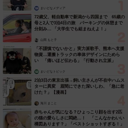
まいどなメディア
72歳父、軽自動車で新潟から四国まで 65歳の
母と2人で3泊4日の旅 パーキングの休憩まで
分刻み… 「大学生でも組まねえよ！」
山岡 もと子
「不謹慎でないかと」実力派歌手、熊本へ支援
物資…運搬トラックの車体デザインにためら
い 「痛いほど伝わる」「行動され立派」
まいどなトピック
2泊3日の東京出張→飼い主さんが不在中ハムス
ターに異変 眉間にできた深いしわ、「急に老
けた？」【漫画】
海川 まこと
赤ちゃんが気になる？ひょっこり顔を出す2匹
の猫の愛らしさに悶絶…！ 「こんなかわいい
構図あります？」「ベストショットすぎる！」