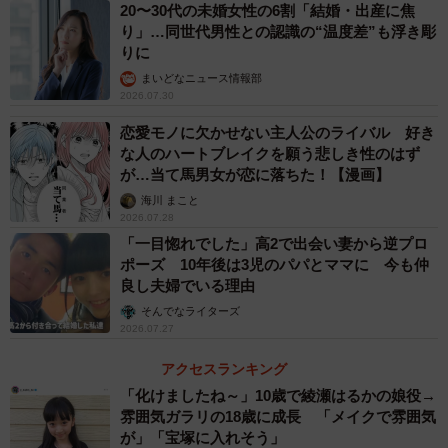
20〜30代の未婚女性の6割「結婚・出産に焦
り」…同世代男性との認識の“温度差”も浮き彫
りに
まいどなニュース情報部
2026.07.30
恋愛モノに欠かせない主人公のライバル 好き
な人のハートブレイクを願う悲しき性のはず
が…当て馬男女が恋に落ちた！【漫画】
海川 まこと
2026.07.28
「一目惚れでした」高2で出会い妻から逆プロ
ポーズ 10年後は3児のパパとママに 今も仲
良し夫婦でいる理由
そんでなライターズ
2026.07.27
アクセスランキング
「化けましたね～」10歳で綾瀬はるかの娘役→
雰囲気ガラリの18歳に成長 「メイクで雰囲気
が」「宝塚に入れそう」