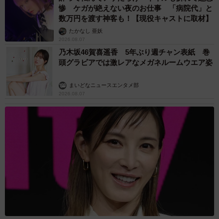
惨 ケガが絶えない夜のお仕事 「病院代」と
数万円を渡す神客も！【現役キャストに取材】
たかなし 亜妖
2026.08.07
乃木坂46賀喜遥香 5年ぶり週チャン表紙 巻
頭グラビアでは激レアなメガネルームウエア姿
まいどなニュースエンタメ部
2026.08.07