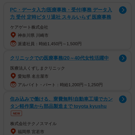
調査は、全国の10～50代の女性1342人を対象として、2023
PC・データ入力/医療事務・受付/事務 データ入
年11月〜2024年3月の期間にインターネットで実施されま
力 受付 定時ピタリ退社 スキルいらず 医療事務
した。
ケアゲート株式会社
神奈川県 川崎市
◇ ◇
派遣社員：時給1,450円～1,500円
その結果、「浮気をする男性（浮気男）がよく使うセリ
クリニックでの医療事務/20～40代女性活躍中
フ）は、1位「仕事が忙しくて…」「急に仕事が入っちゃっ
医療法人くずしまクリニック
て…」、2位「ごめん、寝てた」、3位「今何している？」
愛知県 名古屋市
「どこにいるの？」、4位「浮気しないでね」「絶対、浮気
アルバイト・パート：時給1,200円～1,250円
するなよ？」、5位「本当にお前のことが一番好きだから」
「かわいいね」という結果になりました。
住み込みで働ける、寮費無料!自動車工場でカン
タン軽作業から部品製造まで toyota kyushu
そのほかでは「もう絶対しないから」「自分のことを信じ
NEW
てほしい」「俺から誘ってない」「君との関係は特別だか
株式会社テクノスマイル
ら」「（浮気相手）には全く興味はないよ」「俺が浮気し
福岡県 宮若市