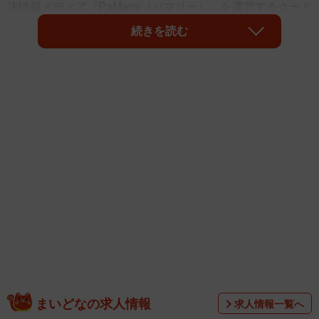
決情報メディア『PaMarry（パマリー）』を運営するクーミ
ル株式会社（東京都新宿区）が「男女の恋愛事情」につい
続きを読む
て調査をしたところ、1位は「仕事が忙しくて…」「急に仕
事が入っちゃって…」でした。また、相手が浮気男である
ことが分かった際の行動については、「話し合いをする」
が最も多くなったそうです。
まいどなの求人情報
求人情報一覧へ