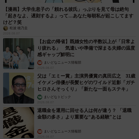
【漫画】大学生息子の「頼れる彼氏」っぷりを見て母は絶句
「起きなよ、遅刻するよ」って…あなた毎朝私が起こしてます
けど？笑
松波 穂乃圭
2026.08.07
【お盆の帰省】既婚女性の半数以上が「日常よ
り疲れる」 気遣いや準備で深まる夫婦の温度
感ギャップ鮮明に
まいどなニュース情報部
2026.08.07
父は「エミー賞」主演男優賞の真田広之 31歳
イケメン俳優が長髪ヒゲのワイルド近影「ガチ
ヒロさんそっくり」「新たな一面もステキ」
まいどなトピック
2026.08.07
退職金を運用に回せる人は何が違う？ 「退職
金額の多さ」より重要な“ある経験”とは
まいどなニュース情報部
2026.08.07