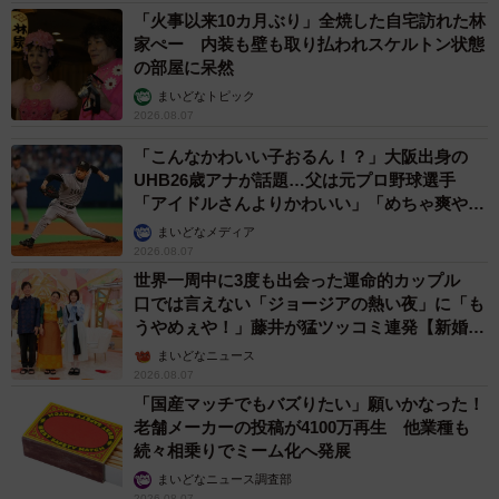
「火事以来10カ月ぶり」全焼した自宅訪れた林
家ぺー 内装も壁も取り払われスケルトン状態
の部屋に呆然
まいどなトピック
2026.08.07
「こんなかわいい子おるん！？」大阪出身の
UHB26歳アナが話題…父は元プロ野球選手
「アイドルさんよりかわいい」「めちゃ爽や
か」
まいどなメディア
2026.08.07
世界一周中に3度も出会った運命的カップル
口では言えない「ジョージアの熱い夜」に「も
うやめぇや！」藤井が猛ツッコミ連発【新婚さ
ん】
まいどなニュース
2026.08.07
「国産マッチでもバズりたい」願いかなった！
老舗メーカーの投稿が4100万再生 他業種も
続々相乗りでミーム化へ発展
まいどなニュース調査部
2026.08.07