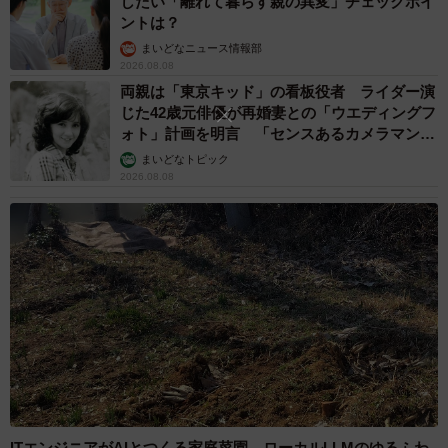
したい「離れて暮らす親の異変」チェックポイ
ントは？
まいどなニュース情報部
2026.08.08
両親は「東京キッド」の看板役者 ライダー演
じた42歳元俳優が再婚妻との「ウエディングフ
ォト」計画を明言 「センスあるカメラマン求
む」
まいどなトピック
2026.08.08
ITエンジニアがAIとつくる家庭菜園 ローカルLLMのゆるふわ