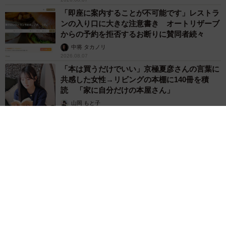
「即座に案内することが不可能です」レストラ
ンの入り口に大きな注意書き オートリザーブ
からの予約を拒否するお断りに賛同者続々
中将 タカノリ
2026.08.07
「本は買うだけでいい」京極夏彦さんの言葉に
共感した女性→リビングの本棚に140冊を積
読 「家に自分だけの本屋さん」
山岡 もと子
2026.08.07