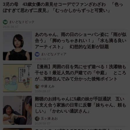
3児の母 43歳女優の肩見せコーデでファンざわざわ 「色っ
ぽすぎて思わず二度見」「むっかしからずっと可愛い」
まいどなトピック
2026.08.07
あのちゃん、雨の日のショーパン姿に「雨が似
合う」「脚めっちゃきれい！」「水も滴る良い
アーティスト」 幻想的な近影が話題
まいどなメディア
2026.08.07
【漫画】周囲の目を気にせず遊べる！洗濯物も
干せる！最近人気の戸建ての「中庭」 ところ
が…実際住んでみて分かった後悔ポイント
中瀬 えみ
2026.08.07
難聴のお姉ちゃんに5歳の妹が手話通訳 互い
に支え合う家族の日常に反響「妹ちゃん、頼も
しい」「かわいい通訳さん」
五ヶ瀬 あお
2026.08.07