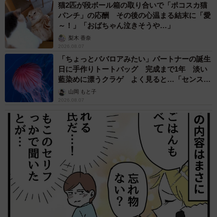
猫2匹が段ボール箱の取り合いで「ポコスカ猫
パンチ」の応酬 その後の心温まる結末に「愛
～！」「おばちゃん泣きそうや…」
梨木 香奈
2026.08.07
「ちょっとババロアみたい」パートナーの誕生
日に手作りトートバッグ 完成まで1年 淡い
藍染めに漂うクラゲ よく見ると…「センスす
ごい」
山岡 もと子
2026.08.07