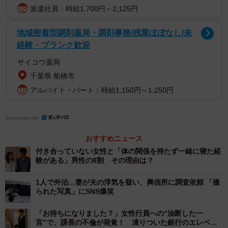
たのは、お前が悪い」といった回答も挙げられました。
派遣社員：時給1,700円～2,125円
地域密着型調剤薬局・調剤事務/残業ほぼなし/未
経験・ブランク歓迎
サイコウ薬局
千葉県 船橋市
アルバイト・パート：時給1,150円～1,250円
Sponsored by
おすすめニュース
付き合っていない女性と「体の関係を持たず一緒に寝た経
験がある」男性の8割 その理由は？
2/2
1人で外泊…妻が夫の浮気を疑い、興信所に調査依頼 「撮
相手が浮気男であることが分かったらどうしますか？（提供画像）
られた写真」にSNS爆笑
また、「相手が浮気男であることが分かったらどうします
「お待ちになりました？」女性行員への“油断した一
言”で、課長の不倫が発覚！ 凍りついた銀行のエレベー
か」という質問には、「話し合いをする」（613人）が最多