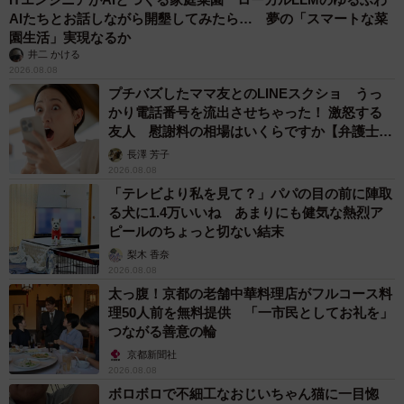
AIたちとお話しながら開墾してみたら… 夢の「スマートな菜
園生活」実現なるか
井二 かける
2026.08.08
プチバズしたママ友とのLINEスクショ うっ
かり電話番号を流出させちゃった！ 激怒する
友人 慰謝料の相場はいくらですか【弁護士が
解説】
長澤 芳子
2026.08.08
「テレビより私を見て？」パパの目の前に陣取
る犬に1.4万いいね あまりにも健気な熱烈ア
ピールのちょっと切ない結末
梨木 香奈
2026.08.08
太っ腹！京都の老舗中華料理店がフルコース料
理50人前を無料提供 「一市民としてお礼を」
つながる善意の輪
京都新聞社
2026.08.08
ボロボロで不細工なおじいちゃん猫に一目惚