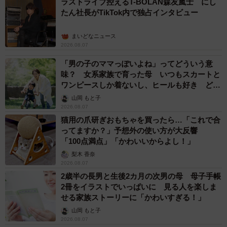
ラストライブ控えるT-BOLAN森友嵐士 にし
たん社長がTikTok内で独占インタビュー
まいどなニュース
2026.08.07
「男の子のママっぽいよね」ってどういう意
味？ 女系家族で育った母 いつもスカートと
ワンピースしか着ないし、ヒールも好き どの
へんが…
山岡 もと子
2026.08.07
猫用の爪研ぎおもちゃを買ったら…「これで合
ってますか？」予想外の使い方が大反響
「100点満点」「かわいいからよし！」
梨木 香奈
2026.08.07
2歳半の長男と生後2カ月の次男の母 母子手帳
2冊をイラストでいっぱいに 見る人を楽しま
せる家族ストーリーに「かわいすぎる！」
山岡 もと子
2026.08.07