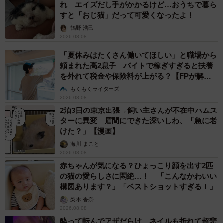
れ エイズだし手がかかるけど…おうちで暮ら
すと「おじ猫」だって可愛くなったよ！
鶴野 浩己
2026.08.08
「夏休みはたくさん働いてほしい」と職場から
頼まれた高2息子 バイトで稼ぎすぎると扶養
を外れて税金や保険料が上がる？【FPが解
説】
もくもくライターズ
2026.08.08
2泊3日の東京出張→飼い主さんが不在中ハムス
ターに異変 眉間にできた深いしわ、「急に老
けた？」【漫画】
海川 まこと
2026.08.08
赤ちゃんが気になる？ひょっこり顔を出す2匹
の猫の愛らしさに悶絶…！ 「こんなかわいい
構図あります？」「ベストショットすぎる！」
梨木 香奈
2026.08.08
酔って転んでアザだらけ ネイルも折れて超悲