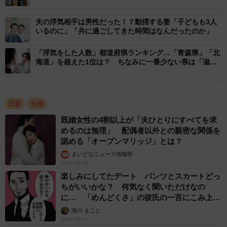
ターホール
となったほか、「別れる」（248人）、「付き合い続ける」
夫の浮気相手は男性だった！？動揺する妻「子どもも3人
（245人）といった回答が上位に挙げられたそうです。
いるのに」「共に過ごしてきた時間はなんだったのか」
◇ ◇
「浮気をした人数」都道府県ランキング…「青森県」「北
海道」を超えた1位は？ ちなみに一番少ない県は「滋賀
県」
【出典】
▽パマリー／【最新】浮気する男性が言うセリフランキン
恋愛
夫婦
グTOP5！1342名の女性に聞いたアンケート調査結果
既婚女性の4割以上が「夫ひとりにすべてを求
https://pamarry.com/couple/17203/
めるのは無理」 配偶者以外との親密な関係を
認める「オープンマリッジ」とは？
まいどなニュース情報部
2026.08.04
楽しみにしてたデート パンツとスカートどっ
ちがいいかな？ 何気なく聞いただけなの
に… 「めんどくさ」の彼氏の一言にこみ上げ
る寂しさ【漫画】
海川 まこと
2026.08.01