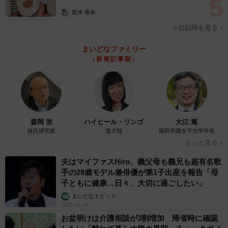
梨木 香奈
６位以降を見る
まいどなファミリー
（新着記事順）
森岡 浩
ハイヒール・リンゴ
大江 篤
姓氏研究家
漫才師
園田学園女子大学学長
もっと見る
夫はマイファスHiro、義父母も義兄も超有名歌
手の28歳モデル兼俳優が第1子出産を報告「母
子ともに健康…日々、大切に過ごしたい」
まいどなトピック
2026.08.08
お盆明けは介護相談が3割増加 帰省時に確認