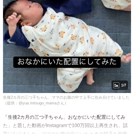
1/7
生後2カ月の三つ子ちゃん、ママのお腹の中で上手に住み分けていました
（提供：@yua.mitsugo_mamaさん）
「生後2カ月の三つ子ちゃん、おなかにいた配置にしてみ
た」と題した動画がInstagramで100万回以上再生され、話
題になりました。ママのお腹の中にいたときの様子を想像