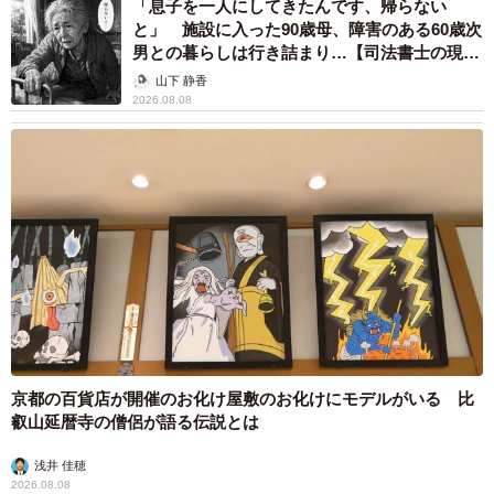
「息子を一人にしてきたんです、帰らない
と」 施設に入った90歳母、障害のある60歳次
男との暮らしは行き詰まり…【司法書士の現場
から】
山下 静香
2026.08.08
京都の百貨店が開催のお化け屋敷のお化けにモデルがいる 比
叡山延暦寺の僧侶が語る伝説とは
浅井 佳穂
2026.08.08