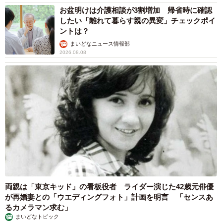
お盆明けは介護相談が3割増加 帰省時に確認
したい「離れて暮らす親の異変」チェックポイ
ントは？
まいどなニュース情報部
2026.08.08
両親は「東京キッド」の看板役者 ライダー演じた42歳元俳優
が再婚妻との「ウエディングフォト」計画を明言 「センスあ
るカメラマン求む」
まいどなトピック