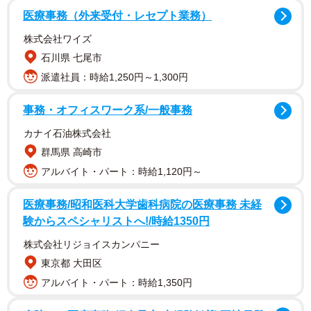
医療事務（外来受付・レセプト業務）
お腹の中で、上手に住み分けをしていたという三つ子の
株式会社ワイズ
赤ちゃんたち。エコー写真を見ると、一目瞭然ですね。
石川県 七尾市
派遣社員：時給1,250円～1,300円
事務・オフィスワーク系/一般事務
カナイ石油株式会社
群馬県 高崎市
アルバイト・パート：時給1,120円～
医療事務/昭和医科大学歯科病院の医療事務 未経
験からスペシャリストへ!/時給1350円
株式会社リジョイスカンパニー
東京都 大田区
2/7
アルバイト・パート：時給1,350円
住み分けがよくわかる、三つ子の赤ちゃんのエコー写真（提供：