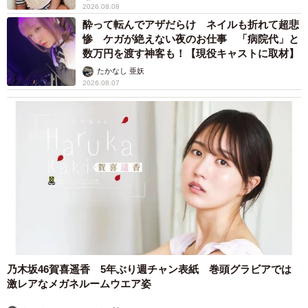
2026.08.08
酔って転んでアザだらけ ネイルも折れて超悲
惨 ケガが絶えない夜のお仕事 「病院代」と
数万円を渡す神客も！【現役キャストに取材】
たかなし 亜妖
2026.08.07
乃木坂46賀喜遥香 5年ぶり週チャン表紙 巻頭グラビアでは
激レアなメガネルームウエア姿