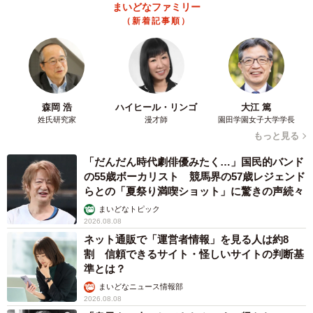
まいどなファミリー
（新着記事順）
森岡 浩
ハイヒール・リンゴ
大江 篤
姓氏研究家
漫才師
園田学園女子大学学長
もっと見る
「だんだん時代劇俳優みたく…」国民的バンド
の55歳ボーカリスト 競馬界の57歳レジェンド
らとの「夏祭り満喫ショット」に驚きの声続々
まいどなトピック
2026.08.08
ネット通販で「運営者情報」を見る人は約8
割 信頼できるサイト・怪しいサイトの判断基
準とは？
まいどなニュース情報部
2026.08.08