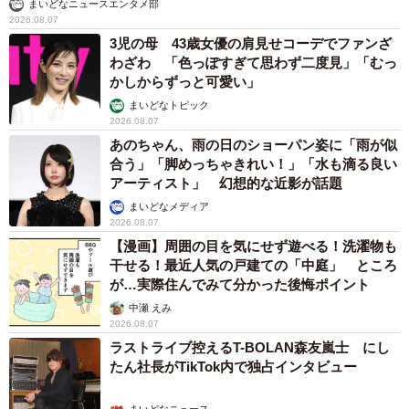
まいどなニュースエンタメ部
2026.08.07
3児の母 43歳女優の肩見せコーデでファンざ
わざわ 「色っぽすぎて思わず二度見」「むっ
かしからずっと可愛い」
まいどなトピック
2026.08.07
あのちゃん、雨の日のショーパン姿に「雨が似
合う」「脚めっちゃきれい！」「水も滴る良い
アーティスト」 幻想的な近影が話題
まいどなメディア
2026.08.07
【漫画】周囲の目を気にせず遊べる！洗濯物も
干せる！最近人気の戸建ての「中庭」 ところ
が…実際住んでみて分かった後悔ポイント
中瀬 えみ
2026.08.07
ラストライブ控えるT-BOLAN森友嵐士 にし
たん社長がTikTok内で独占インタビュー