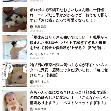
2026.08.08
ボロボロで不細工なおじいちゃん猫に一目惚
れ エイズだし手がかかるけど…おうちで暮ら
すと「おじ猫」だって可愛くなったよ！
鶴野 浩己
2026.08.08
「夏休みはたくさん働いてほしい」と職場から
頼まれた高2息子 バイトで稼ぎすぎると扶養
を外れて税金や保険料が上がる？【FPが解
説】
もくもくライターズ
2026.08.08
2泊3日の東京出張→飼い主さんが不在中ハムス
ターに異変 眉間にできた深いしわ、「急に老
けた？」【漫画】
海川 まこと
2026.08.08
赤ちゃんが気になる？ひょっこり顔を出す2匹
の猫の愛らしさに悶絶…！ 「こんなかわいい
構図あります？」「ベストショットすぎる！」
梨木 香奈