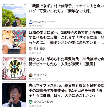
「我慢できず」村上佳菜子、イケメン夫と全力
ハグ「可愛いふたり」「素敵なご夫婦」
まいどなメディア
2026.08.08
12歳の愛犬に変化 1歳息子の膝で甘える初め
て見せる姿に反響 これまで「見守る立場」だ
ったのに…「頭ポンポンが愛に満ちている」
「尊…」
梨木 香奈
2026.08.08
何かと人に舐められた黒髪時代 30代後半で金
髪デビューしたら…人生が激変！【漫画】
海川 まこと
2026.08.08
夫はマイファスHiro、義父母も義兄も超有名歌
手の28歳モデル兼俳優が第1子出産を報告「母
子ともに健康…日々、大切に過ごしたい」
まいどなトピック
2026.08.08