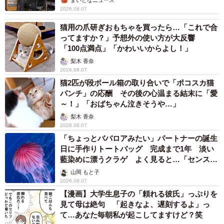
まいどなニュース
2026.08.07
猫用の爪研ぎおもちゃを買ったら…「これで合
ってますか？」予想外の使い方が大反響
「100点満点」「かわいいからよし！」
梨木 香奈
2026.08.07
猫2匹が段ボール箱の取り合いで「ポコスカ猫
パンチ」の応酬 その後の心温まる結末に「愛
～！」「おばちゃん泣きそうや…」
梨木 香奈
2026.08.07
「ちょっとババロアみたい」パートナーの誕生
日に手作りトートバッグ 完成まで1年 淡い
藍染めに漂うクラゲ よく見ると…「センスす
ごい」
山岡 もと子
2026.08.07
【漫画】大学生息子の「頼れる彼氏」っぷりを
見て母は絶句 「起きなよ、遅刻するよ」っ
て…あなた毎朝私が起こしてますけど？笑