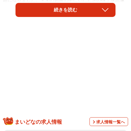
できる、三つ子の赤ちゃんたちの愛らしい様子に反響が寄
続きを読む
せられています。
動画を投稿したのは、小学校1年生の長女と、生後3カ月
になる三つ子の赤ちゃんの4人を育てるママ、
まいどなの求人情報
求人情報一覧へ
miki（
@yua.mitsugo_mama
）さんです。