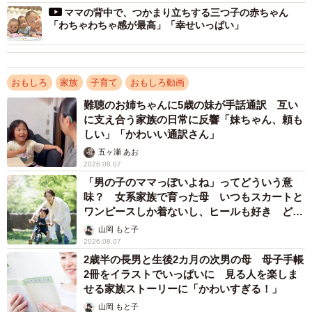
ママの背中で、つかまり立ちする三つ子の赤ちゃん
「わちゃわちゃ感が最高」「幸せいっぱい」
おもしろ
家族
子育て
おもしろ動画
難聴のお姉ちゃんに5歳の妹が手話通訳 互い
に支え合う家族の日常に反響「妹ちゃん、頼も
しい」「かわいい通訳さん」
五ヶ瀬 あお
2026.08.07
「男の子のママっぽいよね」ってどういう意
味？ 女系家族で育った母 いつもスカートと
ワンピースしか着ないし、ヒールも好き どの
へんが…
山岡 もと子
2026.08.07
2歳半の長男と生後2カ月の次男の母 母子手帳
2冊をイラストでいっぱいに 見る人を楽しま
せる家族ストーリーに「かわいすぎる！」
3/7
山岡 もと子