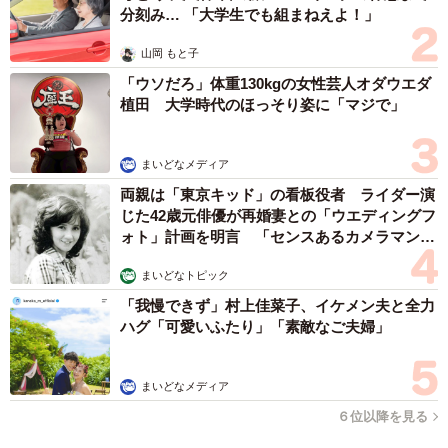
子育てしてください」
分刻み… 「大学生でも組まねえよ！」
山岡 もと子
「ウソだろ」体重130kgの女性芸人オダウエダ
植田 大学時代のほっそり姿に「マジで」
まいどなメディア
両親は「東京キッド」の看板役者 ライダー演
じた42歳元俳優が再婚妻との「ウエディングフ
ォト」計画を明言 「センスあるカメラマン求
む」
まいどなトピック
「我慢できず」村上佳菜子、イケメン夫と全力
ハグ「可愛いふたり」「素敵なご夫婦」
この投稿をInstagramで見る
miki(@yua.mitsugo_mama)がシェアした投稿
まいどなメディア
６位以降を見る