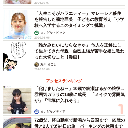
2026.08.07
真ん中の女の子の手が、上下の男の子たちにアタック！（提供：
「人生こそがバラエティー」 マレーシア移住
@yua.mitsugo_mamaさん）
を報告した菊地亜美 子どもの教育考え「小学
校へ入学するこのタイミングで挑戦」
『こうやって暴れてたのかな（笑）。Bちゃん、Cくんはよ
まいどなトピック
く動いてたな〜。Aくんは潰されてても、じっと堪えてくれ
2026.08.06
てたんだね。みんなで仲良くね♡生まれてきてくれて、あ
「誰かみたいにならなきゃ」 他人を正解にし
て生きてきた母親 自己主張が苦手な娘に教わ
りがとう』とママがコメントを添えた動画には、多くのコ
った大切なこと【漫画】
メントが寄せられました。
海川 まこと
2026.08.06
「宝物が3倍ですね、お母さんありがとう。なぜか感謝した
アクセスランキング
くなりました」
「化けましたね～」10歳で綾瀬はるかの娘役→
「可愛いねー！」
雰囲気ガラリの18歳に成長 「メイクで雰囲気
「1人でも大変な時期なのに3人も……！すごすぎる…」
が」「宝塚に入れそう」
「女の子はこんなに小さい時から強いんだなー、この先男
まいどなメディア
の子2人を牛耳っていきそうですね（笑）。」
72歳父、軽自動車で新潟から四国まで 65歳の
「苦労も3倍！でも幸せは3倍以上ですよ！！お身体大事に
母と2人で3泊4日の旅 パーキングの休憩まで