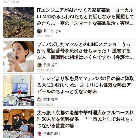
2026.08.08
ITエンジニアがAIとつくる家庭菜園 ローカル
LLMのゆるふわAIたちとお話しながら開墾して
みたら… 夢の「スマートな菜園生活」実現な
るか
井二 かける
2026.08.08
プチバズしたママ友とのLINEスクショ うっ
かり電話番号を流出させちゃった！ 激怒する
友人 慰謝料の相場はいくらですか【弁護士が
解説】
長澤 芳子
2026.08.08
「テレビより私を見て？」パパの目の前に陣取
る犬に1.4万いいね あまりにも健気な熱烈ア
ピールのちょっと切ない結末
梨木 香奈
2026.08.08
太っ腹！京都の老舗中華料理店がフルコース料
理50人前を無料提供 「一市民としてお礼を」
つながる善意の輪
京都新聞社