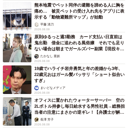
熊本地震でペット同伴の避難を諦める人に胸を
痛め… 被災ペットの受け入れ先をアプリに表
示する「動物避難所マップ」が始動
平藤 清刀
2026.08.08
原則ゆるっと週3勤務 カード支払い日直前は
鬼出勤 借金に追われる風俗嬢 それでも足り
ない場合は朝までガールズバー副業【現役キャ
ストに取材】
たかなし 亜妖
2026.08.08
19歳でハライチ岩井勇気と年の差婚から3年、
22歳元おはガール髪バッサリ「ショート似合い
すぎ」
まいどなメディア
2026.08.08
オフィスに置かれたウォーターサーバー 空の
2Lボトル持参し毎日給水する男性社員→総務担
当者の注意にまさかの逆ギレ！【弁護士が解
説】
長澤 芳子
2026.08.08