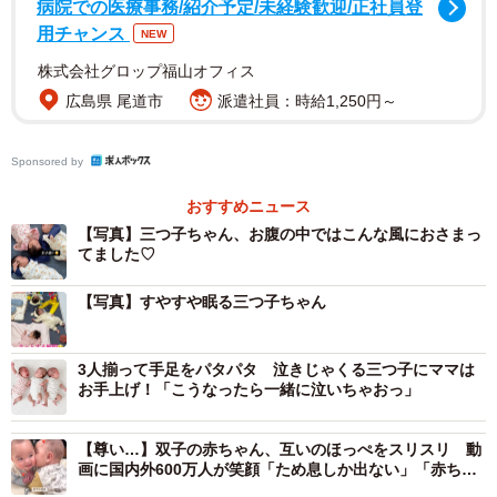
病院での医療事務/紹介予定/未経験歓迎/正社員登
@yua.mitsugo_mamaさん）
用チャンス
NEW
生後2カ月の三つ子ちゃんたちを、お腹にいた場所に寝か
株式会社グロップ福山オフィス
せてみると……！上下にわかれた男の子2人の隙間を縫うよ
広島県 尾道市
派遣社員：時給1,250円～
うに、女の子が元気に動いています。その手が男の子たち
の顔にあたり、思わず男の子たちが目を閉じてしまう瞬間
Sponsored by
も。添えたママのテロップは「女子強い（笑）」！
おすすめニュース
【写真】三つ子ちゃん、お腹の中ではこんな風におさまっ
てました♡
【写真】すやすや眠る三つ子ちゃん
3人揃って手足をパタパタ 泣きじゃくる三つ子にママは
お手上げ！「こうなったら一緒に泣いちゃおっ」
【尊い…】双子の赤ちゃん、互いのほっぺをスリスリ 動
画に国内外600万人が笑顔「ため息しか出ない」「赤ちゃ
んもプニプニ気持ちいいよね」