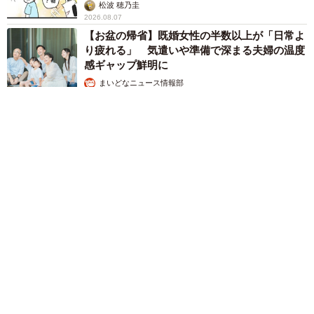
松波 穂乃圭
2026.08.07
【お盆の帰省】既婚女性の半数以上が「日常よ
り疲れる」 気遣いや準備で深まる夫婦の温度
感ギャップ鮮明に
まいどなニュース情報部
2026.08.07
父は「エミー賞」主演男優賞の真田広之 31歳イケメン俳優が
長髪ヒゲのワイルド近影「ガチヒロさんそっくり」「新たな一