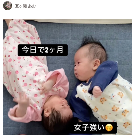
五ヶ瀬 あお