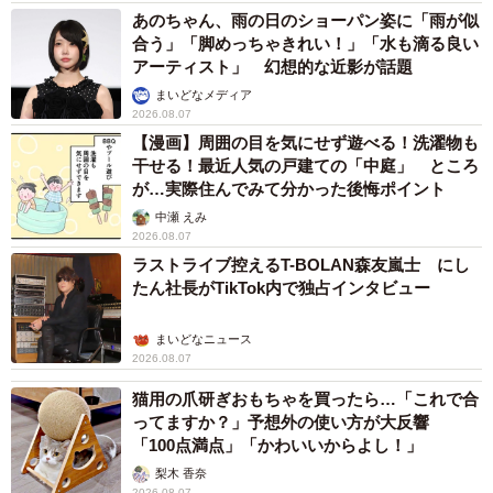
あのちゃん、雨の日のショーパン姿に「雨が似
合う」「脚めっちゃきれい！」「水も滴る良い
アーティスト」 幻想的な近影が話題
まいどなメディア
2026.08.07
【漫画】周囲の目を気にせず遊べる！洗濯物も
干せる！最近人気の戸建ての「中庭」 ところ
が…実際住んでみて分かった後悔ポイント
中瀬 えみ
2026.08.07
ラストライブ控えるT-BOLAN森友嵐士 にし
たん社長がTikTok内で独占インタビュー
まいどなニュース
2026.08.07
猫用の爪研ぎおもちゃを買ったら…「これで合
ってますか？」予想外の使い方が大反響
「100点満点」「かわいいからよし！」
梨木 香奈
2026.08.07