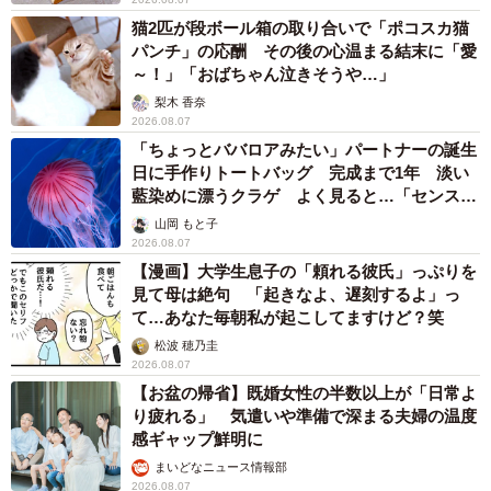
猫2匹が段ボール箱の取り合いで「ポコスカ猫
パンチ」の応酬 その後の心温まる結末に「愛
～！」「おばちゃん泣きそうや…」
梨木 香奈
2026.08.07
「ちょっとババロアみたい」パートナーの誕生
日に手作りトートバッグ 完成まで1年 淡い
藍染めに漂うクラゲ よく見ると…「センスす
ごい」
山岡 もと子
2026.08.07
【漫画】大学生息子の「頼れる彼氏」っぷりを
見て母は絶句 「起きなよ、遅刻するよ」っ
て…あなた毎朝私が起こしてますけど？笑
松波 穂乃圭
2026.08.07
【お盆の帰省】既婚女性の半数以上が「日常よ
り疲れる」 気遣いや準備で深まる夫婦の温度
感ギャップ鮮明に
まいどなニュース情報部
2026.08.07