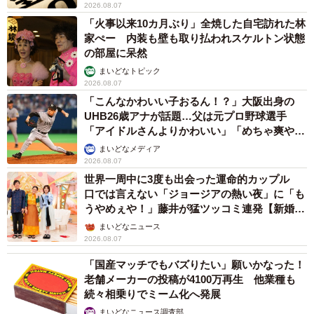
2026.08.07
「火事以来10カ月ぶり」全焼した自宅訪れた林
家ぺー 内装も壁も取り払われスケルトン状態
の部屋に呆然
まいどなトピック
2026.08.07
「こんなかわいい子おるん！？」大阪出身の
UHB26歳アナが話題…父は元プロ野球選手
「アイドルさんよりかわいい」「めちゃ爽や
か」
まいどなメディア
2026.08.07
世界一周中に3度も出会った運命的カップル
口では言えない「ジョージアの熱い夜」に「も
うやめぇや！」藤井が猛ツッコミ連発【新婚さ
ん】
まいどなニュース
2026.08.07
「国産マッチでもバズりたい」願いかなった！
老舗メーカーの投稿が4100万再生 他業種も
続々相乗りでミーム化へ発展
まいどなニュース調査部