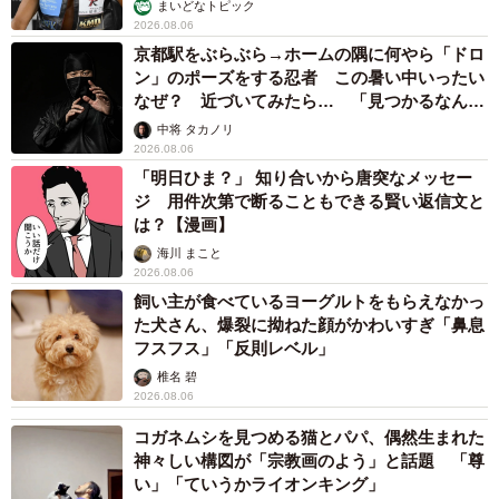
まいどなトピック
2026.08.06
京都駅をぶらぶら→ホームの隅に何やら「ドロ
ン」のポーズをする忍者 この暑い中いったい
なぜ？ 近づいてみたら… 「見つかるなんて
未熟」
中将 タカノリ
2026.08.06
「明日ひま？」 知り合いから唐突なメッセー
ジ 用件次第で断ることもできる賢い返信文と
は？【漫画】
海川 まこと
2026.08.06
飼い主が食べているヨーグルトをもらえなかっ
た犬さん、爆裂に拗ねた顔がかわいすぎ「鼻息
フスフス」「反則レベル」
椎名 碧
2026.08.06
コガネムシを見つめる猫とパパ、偶然生まれた
神々しい構図が「宗教画のよう」と話題 「尊
い」「ていうかライオンキング」