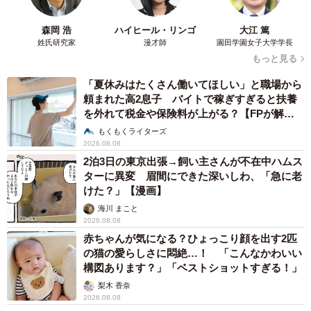
森岡 浩
ハイヒール・リンゴ
大江 篤
姓氏研究家
漫才師
園田学園女子大学学長
もっと見る
「夏休みはたくさん働いてほしい」と職場から
頼まれた高2息子 バイトで稼ぎすぎると扶養
を外れて税金や保険料が上がる？【FPが解
説】
もくもくライターズ
2026.08.08
2泊3日の東京出張→飼い主さんが不在中ハムス
ターに異変 眉間にできた深いしわ、「急に老
けた？」【漫画】
海川 まこと
2026.08.08
赤ちゃんが気になる？ひょっこり顔を出す2匹
の猫の愛らしさに悶絶…！ 「こんなかわいい
構図あります？」「ベストショットすぎる！」
梨木 香奈
2026.08.08