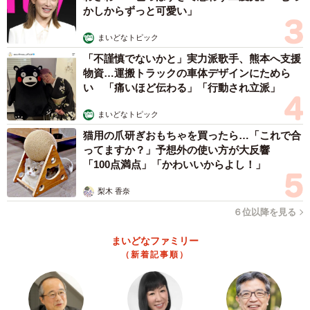
かしからずっと可愛い」
まいどなトピック
「不謹慎でないかと」実力派歌手、熊本へ支援
物資…運搬トラックの車体デザインにためら
い 「痛いほど伝わる」「行動され立派」
まいどなトピック
猫用の爪研ぎおもちゃを買ったら…「これで合
ってますか？」予想外の使い方が大反響
「100点満点」「かわいいからよし！」
梨木 香奈
６位以降を見る
まいどなファミリー
（新着記事順）