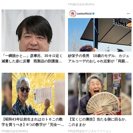
ルに ｢PE...
PR(株式会社MURA)
「一瞬誰かと…」彦摩呂、30キロ近く
紗栄子の長男 18歳のモデル、カジュ
減量した姿に反響 既製品の防護服が
アルコーデのおしゃれ近影が「両親の
着られると...
いいとこ取...
【昭和43年以前生まれはロト６この数
【宝くじの裏技】当たる側に回るか、
字を買うべき】6つの数字が「完全一
このままか
致」する方...
PR(株式会社MURA)
PR(合同会社デジタルファーム )