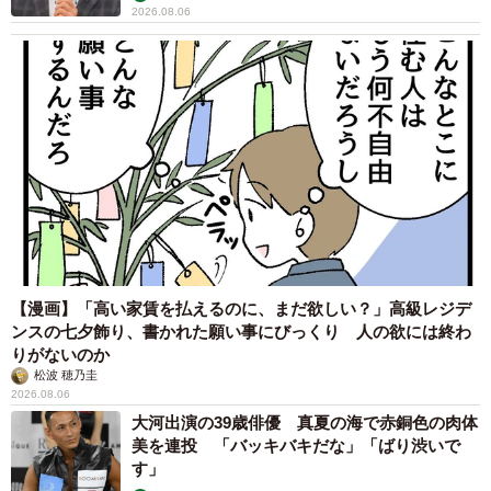
2026.08.06
【漫画】「高い家賃を払えるのに、まだ欲しい？」高級レジデ
ンスの七夕飾り、書かれた願い事にびっくり 人の欲には終わ
りがないのか
松波 穂乃圭
2026.08.06
大河出演の39歳俳優 真夏の海で赤銅色の肉体
美を連投 「バッキバキだな」「ばり渋いで
す」