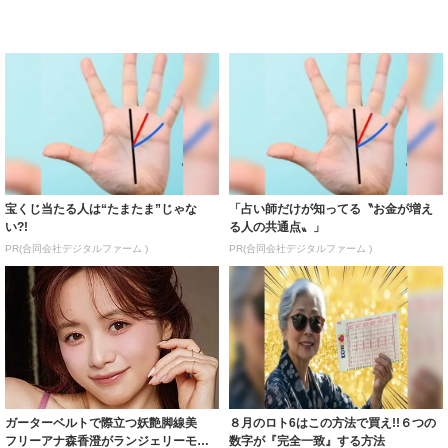
宝くじ当たる人は“たまたま”じゃな
「占い師だけが知ってる〝お金が増え
い?!
る人の共通点〟」
PR(合同会社デジタルファーム )
PR(合同会社デジタルファーム )
ガーターベルトで際立つ妖艶脚線美
８月のロト6はこの方法で買え!!６つの
フリーアナ森香澄がランジェリーモデ
数字が『完全一致』する方法