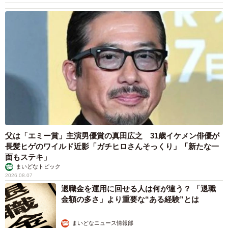
父は「エミー賞」主演男優賞の真田広之 31歳イケメン俳優が
長髪ヒゲのワイルド近影「ガチヒロさんそっくり」「新たな一
面もステキ」
まいどなトピック
2026.08.07
退職金を運用に回せる人は何が違う？ 「退職
金額の多さ」より重要な“ある経験”とは
まいどなニュース情報部