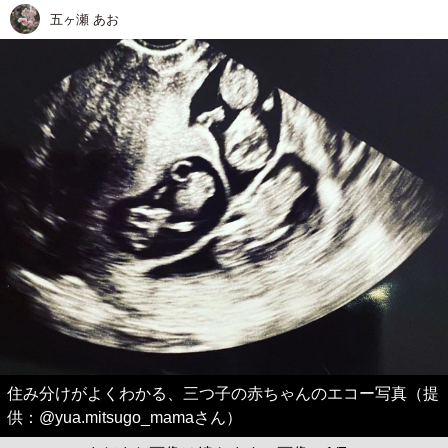
五ヶ瀬 あお
住み分けがよくわかる、三つ子の赤ちゃんのエコー写真（提
供：@yua.mitsugo_mamaさん）