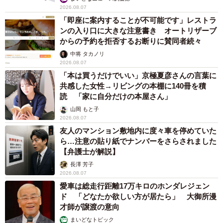
2026.08.07
「即座に案内することが不可能です」レストラ
ンの入り口に大きな注意書き オートリザーブ
からの予約を拒否するお断りに賛同者続々
中将 タカノリ
2026.08.07
「本は買うだけでいい」京極夏彦さんの言葉に
共感した女性→リビングの本棚に140冊を積
読 「家に自分だけの本屋さん」
山岡 もと子
2026.08.07
友人のマンション敷地内に度々車を停めていた
ら…注意の貼り紙でナンバーをさらされました
【弁護士が解説】
長澤 芳子
2026.08.07
愛車は総走行距離17万キロのホンダレジェン
ド 「どなたか欲しい方が居たら」 大御所漫
才師が譲渡の意向
まいどなトピック