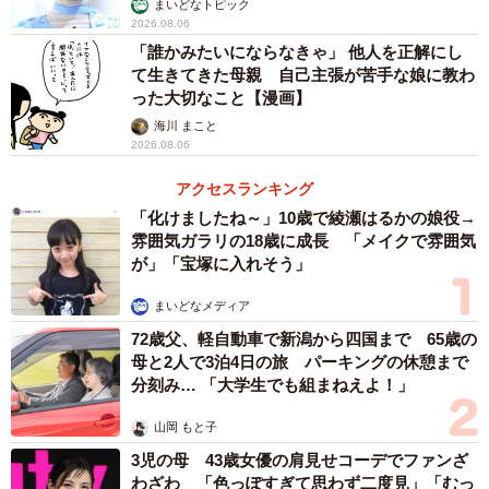
まいどなトピック
2026.08.06
「誰かみたいにならなきゃ」 他人を正解にし
て生きてきた母親 自己主張が苦手な娘に教わ
った大切なこと【漫画】
海川 まこと
2026.08.06
アクセスランキング
「化けましたね～」10歳で綾瀬はるかの娘役→
雰囲気ガラリの18歳に成長 「メイクで雰囲気
が」「宝塚に入れそう」
まいどなメディア
72歳父、軽自動車で新潟から四国まで 65歳の
母と2人で3泊4日の旅 パーキングの休憩まで
分刻み… 「大学生でも組まねえよ！」
山岡 もと子
3児の母 43歳女優の肩見せコーデでファンざ
わざわ 「色っぽすぎて思わず二度見」「むっ