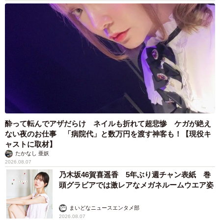
酔って転んでアザだらけ ネイルも折れて超悲惨 ケガが絶え
ない夜のお仕事 「病院代」と数万円を渡す神客も！【現役キ
ャストに取材】
たかなし 亜妖
2026.08.07
乃木坂46賀喜遥香 5年ぶり週チャン表紙 巻
頭グラビアでは激レアなメガネルームウエア姿
まいどなニュースエンタメ部
2026.08.07