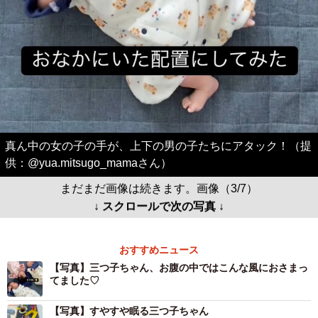
真ん中の女の子の手が、上下の男の子たちにアタック！（提
供：@yua.mitsugo_mamaさん）
まだまだ画像は続きます。画像（3/7）
↓ スクロールで次の写真 ↓
おすすめニュース
【写真】三つ子ちゃん、お腹の中ではこんな風におさまっ
てました♡
【写真】すやすや眠る三つ子ちゃん