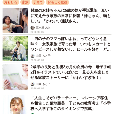
おもしろ
家族
子育て
おもしろ動画
難聴のお姉ちゃんに5歳の妹が手話通訳 互い
に支え合う家族の日常に反響「妹ちゃん、頼も
しい」「かわいい通訳さん」
五ヶ瀬 あお
2026.08.07
「男の子のママっぽいよね」ってどういう意
味？ 女系家族で育った母 いつもスカートと
ワンピースしか着ないし、ヒールも好き どの
へんが…
山岡 もと子
2026.08.07
2歳半の長男と生後2カ月の次男の母 母子手帳
2冊をイラストでいっぱいに 見る人を楽しま
せる家族ストーリーに「かわいすぎる！」
山岡 もと子
2026.08.07
「人生こそがバラエティー」 マレーシア移住
を報告した菊地亜美 子どもの教育考え「小学
校へ入学するこのタイミングで挑戦」