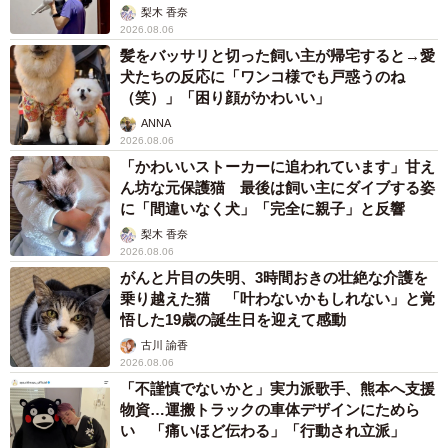
梨木 香奈
2026.08.06
髪をバッサリと切った飼い主が帰宅すると→愛
犬たちの反応に「ワンコ様でも戸惑うのね
（笑）」「困り顔がかわいい」
ANNA
2026.08.06
「かわいいストーカーに追われています」甘え
ん坊な元保護猫 最後は飼い主にダイブする姿
に「間違いなく犬」「完全に親子」と反響
梨木 香奈
2026.08.06
がんと片目の失明、3時間おきの壮絶な介護を
乗り越えた猫 「叶わないかもしれない」と覚
悟した19歳の誕生日を迎えて感動
古川 諭香
2026.08.06
「不謹慎でないかと」実力派歌手、熊本へ支援
物資…運搬トラックの車体デザインにためら
い 「痛いほど伝わる」「行動され立派」