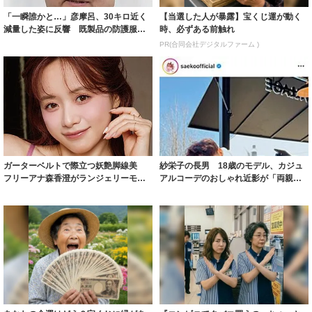
「一瞬誰かと…」彦摩呂、30キロ近く
【当選した人が暴露】宝くじ運が動く
減量した姿に反響 既製品の防護服が
時、必ずある前触れ
着られると...
PR(合同会社デジタルファーム )
ガーターベルトで際立つ妖艶脚線美
紗栄子の長男 18歳のモデル、カジュ
フリーアナ森香澄がランジェリーモデ
アルコーデのおしゃれ近影が「両親の
ルに ｢PE...
いいとこ取...