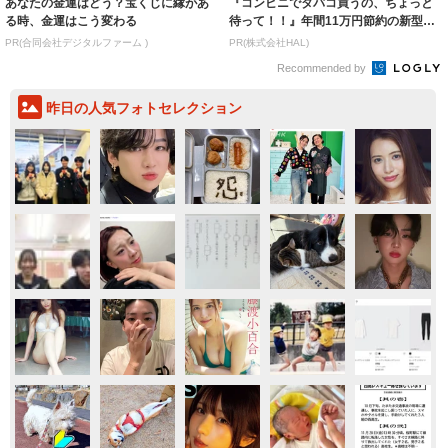
あなたの金運はどう？宝くじに縁があ
『コンビニでタバコ買うの、ちょっと
る時、金運はこう変わる
待って！！』年間11万円節約の新型タ
バコ
PR(合同会社デジタルファーム )
PR(株式会社HAL)
Recommended by
昨日の人気フォトセレクション