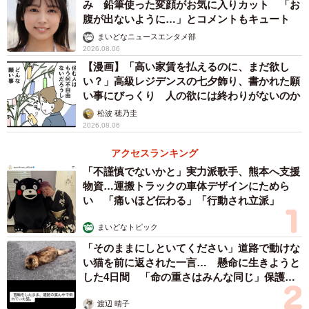
み 鉛筆使った変顔がお気に入りカット 「お
腹が出ないように…」とコメントもキュート
まいどなニュースエンタメ部
2026.08.06
【漫画】「高い家賃を払えるのに、まだ欲し
い？」高級レジデンスの七夕飾り、書かれた願
い事にびっくり 人の欲には終わりがないのか
松波 穂乃圭
2026.08.06
アクセスランキング
「不謹慎でないかと」実力派歌手、熊本へ支援
物資…運搬トラックの車体デザインにためら
い 「痛いほど伝わる」「行動され立派」
まいどなトピック
「そのままにしといてください」道路で動けな
い猫を前に返された一言… 懸命に生きようと
した4日間 「命の重さはみんな同じ」保護団
体代表の訴え
渡辺 晴子