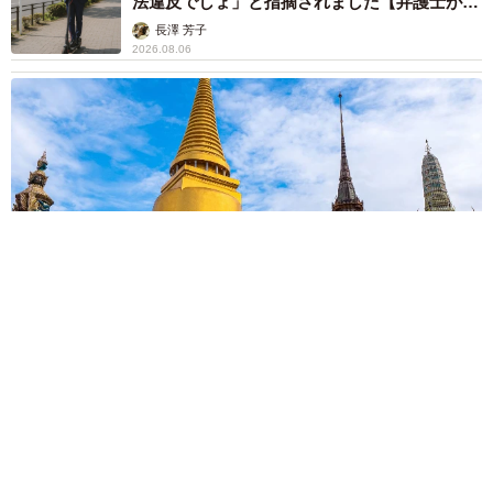
法違反でしょ」と指摘されました【弁護士が解
説】
長澤 芳子
2026.08.06
タイの電車の中で見た優先席のマーク 子ども、妊娠、けが
人、お年寄り… 一つだけ謎のものが！？「だから黄色なんで
すね」
中将 タカノリ
2026.08.06
【物価高が直撃】お盆帰省「予定なし」が約半
数 新幹線・高速バスの「使い分け」が鮮明に