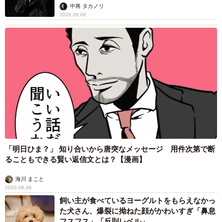
未熟」
中将 タカノリ
2026.08.06
「明日ひま？」 知り合いから唐突なメッセージ 用件次第で断
ることもできる賢い返信文とは？【漫画】
海川 まこと
2026.08.06
飼い主が食べているヨーグルトをもらえなかっ
た犬さん、爆裂に拗ねた顔がかわいすぎ「鼻息
フスフス」「反則レベル」