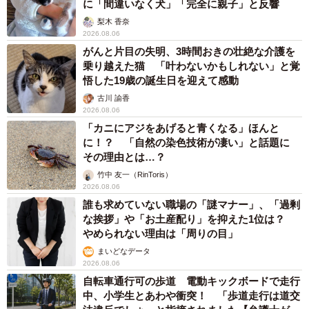
に「間違いなく犬」「完全に親子」と反響
梨木 香奈
2026.08.06
がんと片目の失明、3時間おきの壮絶な介護を
乗り越えた猫 「叶わないかもしれない」と覚
悟した19歳の誕生日を迎えて感動
古川 諭香
2026.08.06
「カニにアジをあげると青くなる」ほんと
に！？ 「自然の染色技術が凄い」と話題に
その理由とは…？
竹中 友一（RinToris）
2026.08.06
誰も求めていない職場の「謎マナー」、「過剰
な挨拶」や「お土産配り」を抑えた1位は？
やめられない理由は「周りの目」
まいどなデータ
2026.08.06
自転車通行可の歩道 電動キックボードで走行
中、小学生とあわや衝突！ 「歩道走行は道交