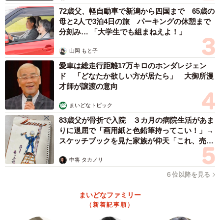
72歳父、軽自動車で新潟から四国まで 65歳の
母と2人で3泊4日の旅 パーキングの休憩まで
分刻み… 「大学生でも組まねえよ！」
山岡 もと子
愛車は総走行距離17万キロのホンダレジェン
ド 「どなたか欲しい方が居たら」 大御所漫
才師が譲渡の意向
まいどなトピック
83歳父が骨折で入院 ３カ月の病院生活があま
りに退屈で「画用紙と色鉛筆持ってこい！」→
スケッチブックを見た家族が仰天「これ、売れ
ますよ…」
中将 タカノリ
６位以降を見る
まいどなファミリー
（新着記事順）