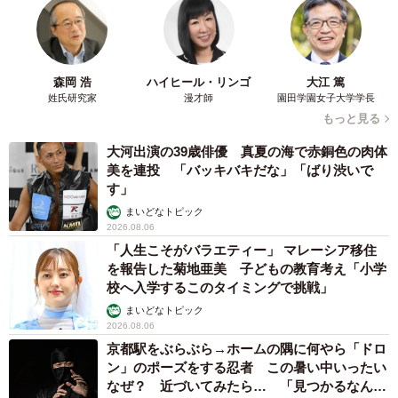
森岡 浩
ハイヒール・リンゴ
大江 篤
姓氏研究家
漫才師
園田学園女子大学学長
もっと見る
大河出演の39歳俳優 真夏の海で赤銅色の肉体
美を連投 「バッキバキだな」「ばり渋いで
す」
まいどなトピック
2026.08.06
「人生こそがバラエティー」 マレーシア移住
を報告した菊地亜美 子どもの教育考え「小学
校へ入学するこのタイミングで挑戦」
まいどなトピック
2026.08.06
京都駅をぶらぶら→ホームの隅に何やら「ドロ
ン」のポーズをする忍者 この暑い中いったい
なぜ？ 近づいてみたら… 「見つかるなんて