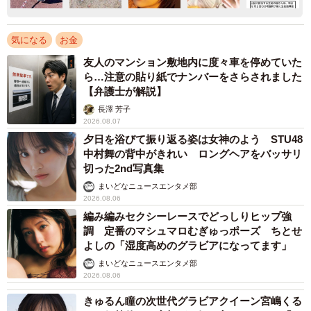
気になる
お金
友人のマンション敷地内に度々車を停めていた
ら…注意の貼り紙でナンバーをさらされました
【弁護士が解説】
長澤 芳子
2026.08.07
夕日を浴びて振り返る姿は女神のよう STU48
中村舞の背中がきれい ロングヘアをバッサリ
切った2nd写真集
まいどなニュースエンタメ部
2026.08.06
編み編みセクシーレースでどっしりヒップ強
調 定番のマシュマロむぎゅっポーズ ちとせ
よしの「湿度高めのグラビアになってます」
まいどなニュースエンタメ部
2026.08.06
きゅるん瞳の次世代グラビアクイーン宮嶋くる