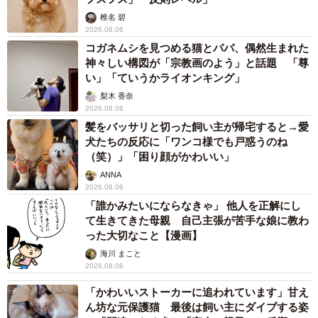
椎名 碧
2026.08.06
コガネムシを見つめる猫とパパ、偶然生まれた
神々しい構図が「宗教画のよう」と話題 「尊
い」「ていうかライオンキング」
梨木 香奈
2026.08.06
髪をバッサリと切った飼い主が帰宅すると→愛
犬たちの反応に「ワンコ様でも戸惑うのね
（笑）」「困り顔がかわいい」
ANNA
2026.08.06
「誰かみたいにならなきゃ」 他人を正解にし
て生きてきた母親 自己主張が苦手な娘に教わ
った大切なこと【漫画】
海川 まこと
2026.08.06
「かわいいストーカーに追われています」甘え
ん坊な元保護猫 最後は飼い主にダイブする姿