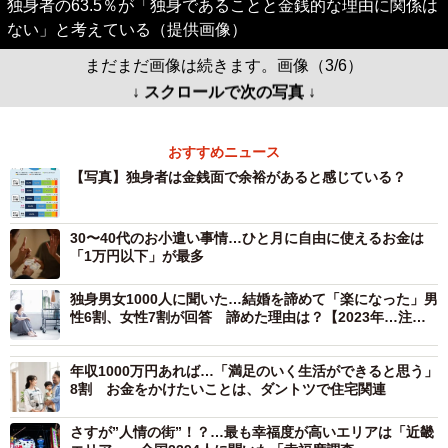
独身者の63.5％が「独身であることと金銭的な理由に関係は
ない」と考えている（提供画像）
まだまだ画像は続きます。画像（3/6）
↓ スクロールで次の写真 ↓
おすすめニュース
【写真】独身者は金銭面で余裕があると感じている？
30〜40代のお小遣い事情…ひと月に自由に使えるお金は
「1万円以下」が最多
独身男女1000人に聞いた…結婚を諦めて「楽になった」男
性6割、女性7割が回答 諦めた理由は？【2023年…注目
の調査から振り返る“結婚感”】
年収1000万円あれば…「満足のいく生活ができると思う」
8割 お金をかけたいことは、ダントツで住宅関連
さすが”人情の街”！？…最も幸福度が高いエリアは「近畿