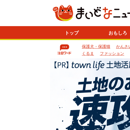
ニ
トップ
おもしろ
ュ
ー
保護犬・保護猫
かんさ
ス
一
くるま
ファッション
覧