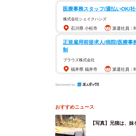
医療事務スタッフ/週払いOK/
バイクのツーリング先で段ボール箱
主さん（@azuki0425nyanko）
株式会社シェイクハンズ
がとうございます」「涙が出てしま
石川県 小松市
派遣社員：時給
んまに良かった！！」などと感謝の
正規雇用前提求人/病院/医療事
制
プラウズ株式会社
福井県 福井市
派遣社員：時給
Sponsored by
おすすめニュース
【写真】兄猫は、妹