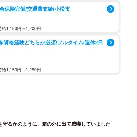
社会保険完備/交通費支給/小松市
に入った子猫2匹を見つけ急きょ保護したことを、保護
がInstagramに報告。投稿には「見つけてくださり本当にあり
いました」「この子らにとったら、ほんまに救世主。ほ
1,150円～1,200円
コメントが殺到しました。
務/資格経験どちらか必須/フルタイム/週休2日
1,150円～1,250円
を守るかのように、箱の外に出て威嚇していました