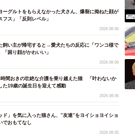
ヨーグルトをもらえなかった犬さん、爆裂に拗ねた顔が
スフス」「反則レベル」
2026.08.06
た飼い主が帰宅すると→愛犬たちの反応に「ワンコ様で
」「困り顔がかわいい」
2026.08.06
3時間おきの壮絶な介護を乗り越えた猫 「叶わないか
した19歳の誕生日を迎えて感動
2026.08.06
ッド」を気に入った猫さん、”友達”をヨイショヨイショ
いでおもてなし
2026.08.05