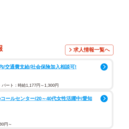
報
求人情報一覧へ
1/9
内/交通費支給/社会保険加入相談可!
猫を発見（保護主さん提供、Instagramよりキャプチャ撮影）
た2匹の子猫を保護しました。
パート：時給1,177円～1,300円
す。
んて許せません！
コールセンター/20～40代女性活躍中/愛知
80円～