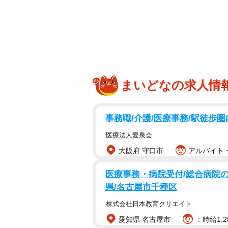
まいどなの求人情
事務職/介護/医療事務/駅徒歩圏
ツーリング先の山林に段ボール箱に入った子
医療法人愛泉会
「ツーリング先でダンボールに入っ
大阪府 守口市
アルバイト・
ほとんど人の出入りのない場所で
こんな酷いことをする人がいるな
医療事務・病院受付/総合病院の
県/名古屋市千種区
悲しくて涙が出てきました。
でも、保護できてよかった。
株式会社日本教育クリエイト
2024.2.10」
愛知県 名古屋市
：時給1,2