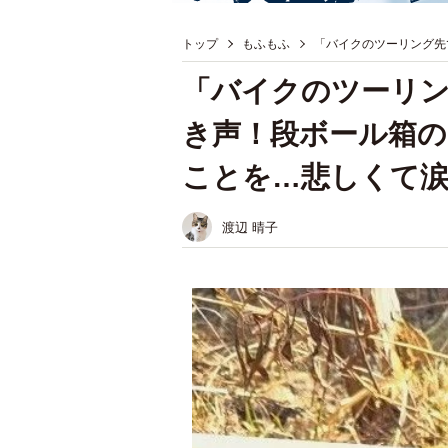
トップ
もふもふ
「バイクのツーリング先
「バイクのツーリン
き声！段ボール箱の
ことを…悲しくて
渡辺 晴子