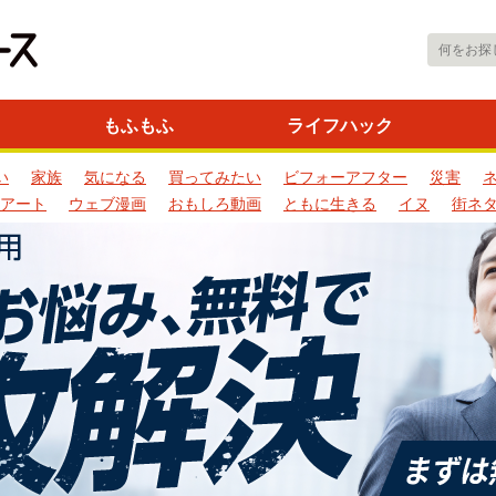
もふもふ
ライフハック
い
家族
気になる
買ってみたい
ビフォーアフター
災害
アート
ウェブ漫画
おもしろ動画
ともに生きる
イヌ
街ネ