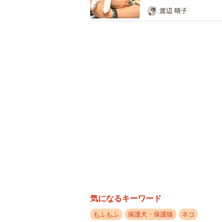
渡辺 晴子
山林から子猫がもう1匹姿を現した
保護主さんによると、子猫2匹を見つ
ードバイクでツーリングに出かけた
たのを発見したとのこと。すぐに自
もらいました。帰宅後、動物病院へ
ょう？ 投稿した保護主さんに聞き
気になるキーワード
もふもふ
保護犬・保護猫
ネコ