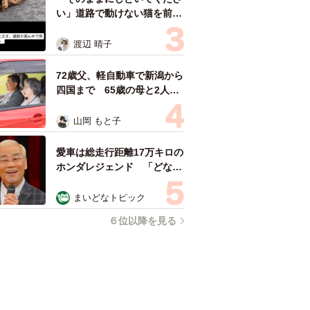
い」道路で動けない猫を前に
返された一言… 懸命に生き
ようとした4日間 「命の重
渡辺 晴子
さはみんな同じ」保護団体代
表の訴え
72歳父、軽自動車で新潟から
四国まで 65歳の母と2人で
3泊4日の旅 パーキングの休
憩まで分刻み… 「大学生で
山岡 もと子
も組まねえよ！」
愛車は総走行距離17万キロの
ホンダレジェンド 「どなた
か欲しい方が居たら」 大御
所漫才師が譲渡の意向
まいどなトピック
６位以降を見る