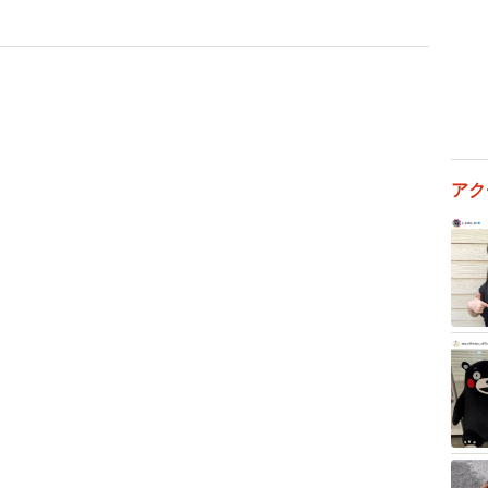
2/9
アク
（保護主さん提供、Instagramよりキャプチャ撮影）
けたのは2月10日。保護主さん夫婦が久しぶりにオフロ
際、子猫たちがダンボール箱に入れられて遺棄されてい
宅にいた娘さんに連絡し、車で子猫たちをお迎えに来て
連れて行ったといいます。子猫たちはどうなったのでし
ました。