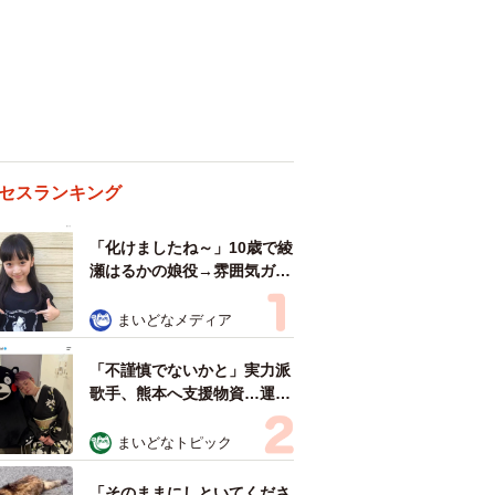
セスランキング
「化けましたね～」10歳で綾
瀬はるかの娘役→雰囲気ガラ
リの18歳に成長 「メイクで
雰囲気が」「宝塚に入れそ
まいどなメディア
う」
「不謹慎でないかと」実力派
歌手、熊本へ支援物資…運搬
トラックの車体デザインにた
めらい 「痛いほど伝わる」
まいどなトピック
「行動され立派」
「そのままにしといてくださ