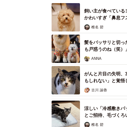
飼い主が食べている
かわいすぎ「鼻息フ
椎名 碧
髪をバッサリと切っ
も戸惑うのね（笑）
ANNA
がんと片目の失明、
もしれない」と覚悟
古川 諭香
涼しい「冷感敷きパ
とご招待、毛づくろ
椎名 碧