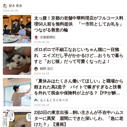
梨木 香奈
2026.08.08
太っ腹！京都の老舗中華料理店がフルコース料
理50人前を無料提供 「一市民としてお礼を」
つながる善意の輪
京都新聞社
2026.08.08
ボロボロで不細工なおじいちゃん猫に一目惚
れ エイズだし手がかかるけど…おうちで暮ら
すと「おじ猫」だって可愛くなったよ！
鶴野 浩己
2026.08.08
「夏休みはたくさん働いてほしい」と職場から
頼まれた高2息子 バイトで稼ぎすぎると扶養
を外れて税金や保険料が上がる？【FPが解
説】
もくもくライターズ
2026.08.08
2泊3日の東京出張→飼い主さんが不在中ハムス
ターに異変 眉間にできた深いしわ、「急に老
けた？」【漫画】