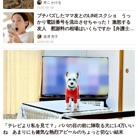
るか
井二 かける
2026.08.08
プチバズしたママ友とのLINEスクショ うっ
かり電話番号を流出させちゃった！ 激怒する
友人 慰謝料の相場はいくらですか【弁護士が
解説】
長澤 芳子
2026.08.08
「テレビより私を見て？」パパの目の前に陣取る犬に1.4万いい
ね あまりにも健気な熱烈アピールのちょっと切ない結末