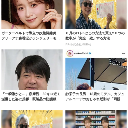
ガーターベルトで際立つ妖艶脚線美
８月のロト6はこの方法で買え!!６つの
フリーアナ森香澄がランジェリーモデ
数字が『完全一致』する方法
ルに ｢PE...
PR(株式会社MURA)
「一瞬誰かと…」彦摩呂、30キロ近く
紗栄子の長男 18歳のモデル、カジュ
減量した姿に反響 既製品の防護服が
アルコーデのおしゃれ近影が「両親の
着られると...
いいとこ取...