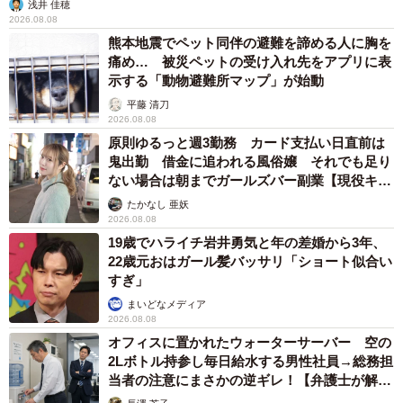
浅井 佳穂
2026.08.08
熊本地震でペット同伴の避難を諦める人に胸を
痛め… 被災ペットの受け入れ先をアプリに表
示する「動物避難所マップ」が始動
平藤 清刀
2026.08.08
原則ゆるっと週3勤務 カード支払い日直前は
鬼出勤 借金に追われる風俗嬢 それでも足り
ない場合は朝までガールズバー副業【現役キャ
ストに取材】
たかなし 亜妖
2026.08.08
19歳でハライチ岩井勇気と年の差婚から3年、
22歳元おはガール髪バッサリ「ショート似合い
すぎ」
まいどなメディア
2026.08.08
オフィスに置かれたウォーターサーバー 空の
2Lボトル持参し毎日給水する男性社員→総務担
当者の注意にまさかの逆ギレ！【弁護士が解
説】