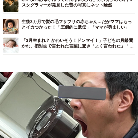
スタグラマーが発見した昔の写真にネット騒然
生後3カ月で髪の毛フサフサの赤ちゃん…だがママはもっ
とイカつかった！「圧倒的に遺伝」「ママが勇ましい」
「3月生まれ？ かわいそう！ドンマイ！」子どもの月齢聞
かれ、初対面で言われた言葉に驚き「よく言われた」「デ
リカシーない」