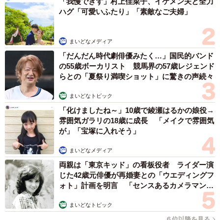
「我慢できず」村上佳菜子、イケメン夫と全力
ハグ「可愛いふたり」「素敵なご夫婦」
まいどなメディア
「だんだん時代劇俳優みたく…」国民的バンド
の55歳ボーカリスト 競馬界の57歳レジェンド
らとの「夏祭り満喫ショット」に驚きの声続々
まいどなトピック
「化けましたね～」10歳で綾瀬はるかの娘役→
雰囲気ガラリの18歳に成長 「メイクで雰囲気
が」「宝塚に入れそう」
まいどなメディア
両親は「東京キッド」の看板役者 ライダー演
じた42歳元俳優が再婚妻との「ウエディングフ
ォト」計画を明言 「センスあるカメラマン求
む」
まいどなトピック
６位以降を見る