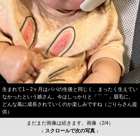
生まれて1～2ヶ月はパパの生後と同じく、まったく生えてい
なかったという娘さん。今はしっかりと「⌒ ⌒」眉毛に。
どんな風に成長されていくのか楽しみですね（ごりらさん提
供）
まだまだ画像は続きます。画像（2/4）
↓ スクロールで次の写真 ↓