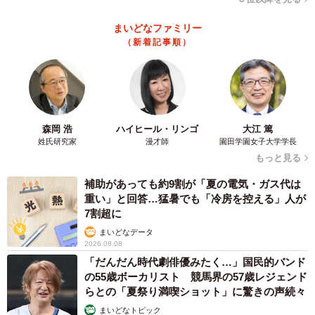
まいどなファミリー
（新着記事順）
森岡 浩
ハイヒール・リンゴ
大江 篤
姓氏研究家
漫才師
園田学園女子大学学長
もっと見る
補助があっても約9割が「夏の電気・ガス代は
重い」と回答…猛暑でも「冷房を控える」人が
7割超に
まいどなデータ
2026.08.08
「だんだん時代劇俳優みたく…」国民的バンド
の55歳ボーカリスト 競馬界の57歳レジェンド
らとの「夏祭り満喫ショット」に驚きの声続々
まいどなトピック