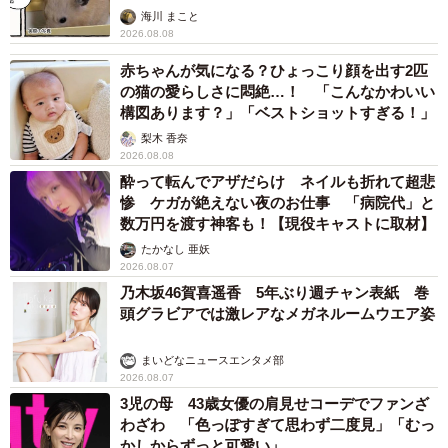
海川 まこと
2026.08.08
赤ちゃんが気になる？ひょっこり顔を出す2匹
の猫の愛らしさに悶絶…！ 「こんなかわいい
構図あります？」「ベストショットすぎる！」
梨木 香奈
2026.08.08
酔って転んでアザだらけ ネイルも折れて超悲
惨 ケガが絶えない夜のお仕事 「病院代」と
数万円を渡す神客も！【現役キャストに取材】
たかなし 亜妖
2026.08.07
乃木坂46賀喜遥香 5年ぶり週チャン表紙 巻
頭グラビアでは激レアなメガネルームウエア姿
まいどなニュースエンタメ部
2026.08.07
3児の母 43歳女優の肩見せコーデでファンざ
わざわ 「色っぽすぎて思わず二度見」「むっ
かしからずっと可愛い」