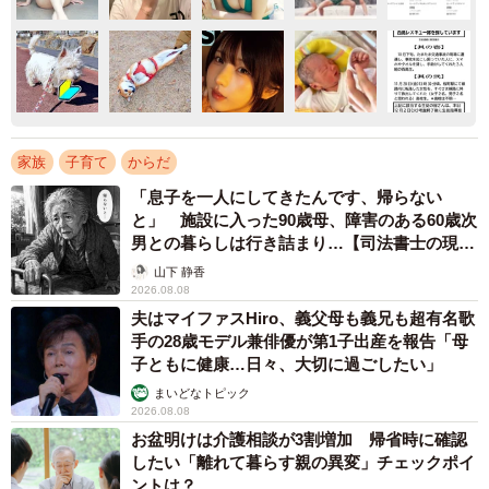
家族
子育て
からだ
「息子を一人にしてきたんです、帰らない
と」 施設に入った90歳母、障害のある60歳次
男との暮らしは行き詰まり…【司法書士の現場
から】
山下 静香
2026.08.08
夫はマイファスHiro、義父母も義兄も超有名歌
手の28歳モデル兼俳優が第1子出産を報告「母
子ともに健康…日々、大切に過ごしたい」
まいどなトピック
2026.08.08
お盆明けは介護相談が3割増加 帰省時に確認
したい「離れて暮らす親の異変」チェックポイ
ントは？