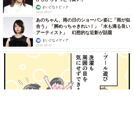
まいどなトピック
2026.08.07
あのちゃん、雨の日のショーパン姿に「雨が似
合う」「脚めっちゃきれい！」「水も滴る良い
アーティスト」 幻想的な近影が話題
まいどなメディア
2026.08.07
【漫画】周囲の目を気にせず遊べる！洗濯物も干せる！最近人
気の戸建ての「中庭」 ところが…実際住んでみて分かった後