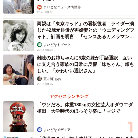
まいどなニュース情報部
2026.08.08
両親は「東京キッド」の看板役者 ライダー演
じた42歳元俳優が再婚妻との「ウエディングフ
ォト」計画を明言 「センスあるカメラマン求
む」
まいどなトピック
2026.08.08
難聴のお姉ちゃんに5歳の妹が手話通訳 互い
に支え合う家族の日常に反響「妹ちゃん、頼も
しい」「かわいい通訳さん」
五ヶ瀬 あお
2026.08.07
アクセスランキング
「ウソだろ」体重130kgの女性芸人オダウエダ
植田 大学時代のほっそり姿に「マジで」
まいどなメディア