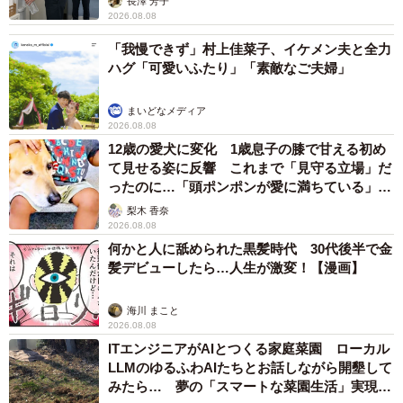
長澤 芳子
2026.08.08
「我慢できず」村上佳菜子、イケメン夫と全力
ハグ「可愛いふたり」「素敵なご夫婦」
まいどなメディア
2026.08.08
12歳の愛犬に変化 1歳息子の膝で甘える初め
て見せる姿に反響 これまで「見守る立場」だ
ったのに…「頭ポンポンが愛に満ちている」
「尊…」
梨木 香奈
2026.08.08
何かと人に舐められた黒髪時代 30代後半で金
髪デビューしたら…人生が激変！【漫画】
海川 まこと
2026.08.08
ITエンジニアがAIとつくる家庭菜園 ローカル
LLMのゆるふわAIたちとお話しながら開墾して
みたら… 夢の「スマートな菜園生活」実現な