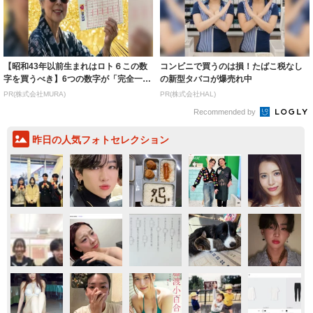
【昭和43年以前生まれはロト６この数
コンビニで買うのは損！たばこ税なし
字を買うべき】6つの数字が「完全一
の新型タバコが爆売れ中
致」する方...
PR(株式会社MURA)
PR(株式会社HAL)
Recommended by
昨日の人気フォトセレクション