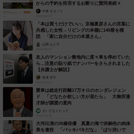
からの予約を拒否するお断りに賛同者続々
中将 タカノリ
2026.08.07
「本は買うだけでいい」京極夏彦さんの言葉に
共感した女性→リビングの本棚に140冊を積
読 「家に自分だけの本屋さん」
山岡 もと子
2026.08.07
友人のマンション敷地内に度々車を停めていた
ら…注意の貼り紙でナンバーをさらされました
【弁護士が解説】
長澤 芳子
2026.08.07
愛車は総走行距離17万キロのホンダレジェン
ド 「どなたか欲しい方が居たら」 大御所漫
才師が譲渡の意向
まいどなトピック
2026.08.06
大河出演の39歳俳優 真夏の海で赤銅色の肉体
美を連投 「バッキバキだな」「ばり渋いで