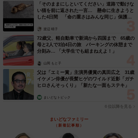
「そのままにしといてください」道路で動けな
い猫を前に返された一言… 懸命に生きようと
した4日間 「命の重さはみんな同じ」保護団
体代表の訴え
渡辺 晴子
72歳父、軽自動車で新潟から四国まで 65歳の
母と2人で3泊4日の旅 パーキングの休憩まで
分刻み… 「大学生でも組まねえよ！」
山岡 もと子
父は「エミー賞」主演男優賞の真田広之 31歳
イケメン俳優が長髪ヒゲのワイルド近影「ガチ
ヒロさんそっくり」「新たな一面もステキ」
まいどなトピック
６位以降を見る
まいどなファミリー
（新着記事順）