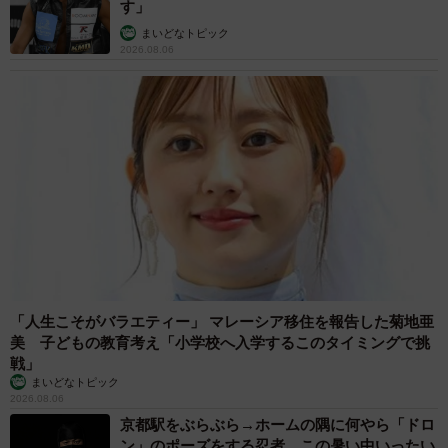
す」
まいどなトピック
2026.08.06
「人生こそがバラエティー」 マレーシア移住を報告した菊地亜
美 子どもの教育考え「小学校へ入学するこのタイミングで挑
戦」
まいどなトピック
2026.08.06
京都駅をぶらぶら→ホームの隅に何やら「ドロ
ン」のポーズをする忍者 この暑い中いったい