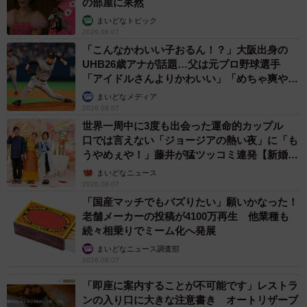
の部屋に呆然
まいどなトピック
2026.08.07
「こんなかわいい子おるん！？」大阪出身の
UHB26歳アナが話題…父は元プロ野球選手
「アイドルさんよりかわいい」「めちゃ爽や
か」
まいどなメディア
2026.08.07
世界一周中に3度も出会った運命的カップル
口では言えない「ジョージアの熱い夜」に「も
うやめぇや！」藤井が猛ツッコミ連発【新婚さ
ん】
まいどなニュース
2026.08.07
「国産マッチでもバズりたい」願いかなった！
老舗メーカーの投稿が4100万再生 他業種も
続々相乗りでミーム化へ発展
まいどなニュース調査部
2026.08.07
「即座に案内することが不可能です」レストラ
ンの入り口に大きな注意書き オートリザーブ