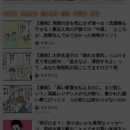
マンガ
おもしろ
気になる
家族
子育て
イヌ
【漫画】周囲の目を気にせず遊べる！洗濯物も
干せる！最近人気の戸建ての「中庭」 ところ
が…実際住んでみて分かった後悔ポイント
中瀬 えみ
2026.08.07
【漫画】大学生息子の「頼れる彼氏」っぷりを
見て母は絶句 「起きなよ、遅刻するよ」っ
て…あなた毎朝私が起こしてますけど？笑
松波 穂乃圭
2026.08.07
【漫画】「高い家賃を払えるのに、まだ欲し
い？」高級レジデンスの七夕飾り、書かれた願
い事にびっくり 人の欲には終わりがないのか
松波 穂乃圭
2026.08.06
「明日ひま？」 知り合いから唐突なメッセー
ジ 用件次第で断ることもできる賢い返信文と