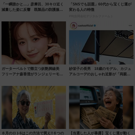
「一瞬誰かと…」彦摩呂、30キロ近く
「SNSでも話題」60代から宝くじ運が
減量した姿に反響 既製品の防護服が
変わる人の特徴
着られると...
PR(合同会社デジタルファーム )
ガーターベルトで際立つ妖艶脚線美
紗栄子の長男 18歳のモデル、カジュ
フリーアナ森香澄がランジェリーモデ
アルコーデのおしゃれ近影が「両親の
ルに ｢PE...
いいとこ取...
８月のロト6はこの方法で買え!!６つの
【当選した人が暴露】宝くじ運が動く