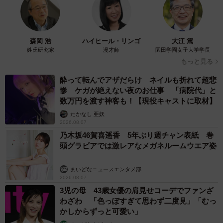
森岡 浩
ハイヒール・リンゴ
大江 篤
姓氏研究家
漫才師
園田学園女子大学学長
もっと見る
酔って転んでアザだらけ ネイルも折れて超悲
惨 ケガが絶えない夜のお仕事 「病院代」と
数万円を渡す神客も！【現役キャストに取材】
たかなし 亜妖
2026.08.07
乃木坂46賀喜遥香 5年ぶり週チャン表紙 巻
頭グラビアでは激レアなメガネルームウエア姿
まいどなニュースエンタメ部
2026.08.07
3児の母 43歳女優の肩見せコーデでファンざ
わざわ 「色っぽすぎて思わず二度見」「むっ
かしからずっと可愛い」