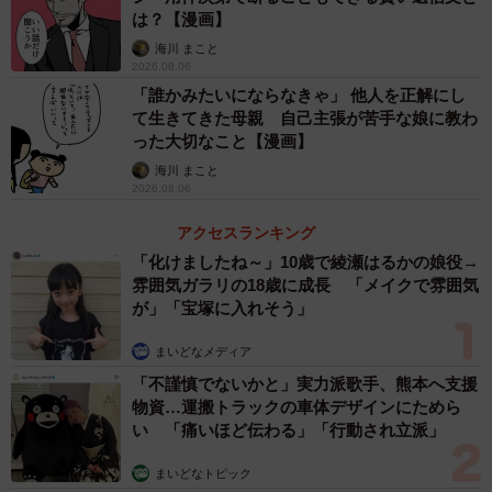
は？【漫画】
海川 まこと
2026.08.06
「誰かみたいにならなきゃ」 他人を正解にし
て生きてきた母親 自己主張が苦手な娘に教わ
った大切なこと【漫画】
海川 まこと
2026.08.06
アクセスランキング
「化けましたね～」10歳で綾瀬はるかの娘役→
雰囲気ガラリの18歳に成長 「メイクで雰囲気
が」「宝塚に入れそう」
まいどなメディア
「不謹慎でないかと」実力派歌手、熊本へ支援
物資…運搬トラックの車体デザインにためら
い 「痛いほど伝わる」「行動され立派」
まいどなトピック