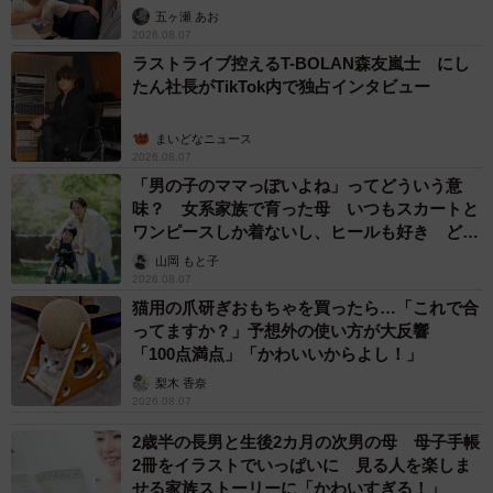
五ヶ瀬 あお
2026.08.07
ラストライブ控えるT-BOLAN森友嵐士 にし
たん社長がTikTok内で独占インタビュー
まいどなニュース
2026.08.07
「男の子のママっぽいよね」ってどういう意
味？ 女系家族で育った母 いつもスカートと
ワンピースしか着ないし、ヒールも好き どの
へんが…
山岡 もと子
2026.08.07
猫用の爪研ぎおもちゃを買ったら…「これで合
ってますか？」予想外の使い方が大反響
「100点満点」「かわいいからよし！」
梨木 香奈
2026.08.07
2歳半の長男と生後2カ月の次男の母 母子手帳
2冊をイラストでいっぱいに 見る人を楽しま
せる家族ストーリーに「かわいすぎる！」