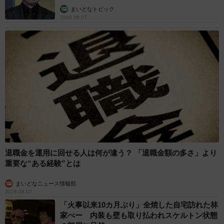
まいどなトピック
2026.08.07
退職金を運用に回せる人は何が違う？ 「退職金額の多さ」より
重要な“ある経験”とは
まいどなニュース情報部
2026.08.07
「火事以来10カ月ぶり」全焼した自宅訪れた林
家ぺー 内装も壁も取り払われスケルトン状態