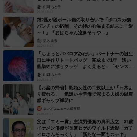
山岡 もと子
2026.08.07
猫2匹が段ボール箱の取り合いで「ポコスカ猫
パンチ」の応酬 その後の心温まる結末に「愛
～！」「おばちゃん泣きそうや…」
梨木 香奈
2026.08.07
「ちょっとババロアみたい」パートナーの誕生
日に手作りトートバッグ 完成まで1年 淡い
藍染めに漂うクラゲ よく見ると…「センスす
ごい」
山岡 もと子
2026.08.07
【お盆の帰省】既婚女性の半数以上が「日常よ
り疲れる」 気遣いや準備で深まる夫婦の温度
感ギャップ鮮明に
まいどなニュース情報部
2026.08.07
父は「エミー賞」主演男優賞の真田広之 31歳
イケメン俳優が長髪ヒゲのワイルド近影「ガチ
ヒロさんそっくり」「新たな一面もステキ」