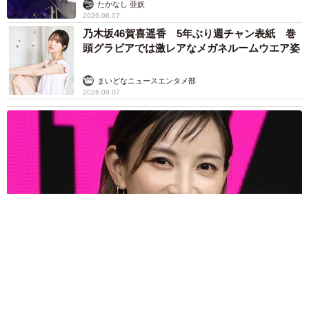
たかなし 亜妖
2026.08.07
乃木坂46賀喜遥香 5年ぶり週チャン表紙 巻
頭グラビアでは激レアなメガネルームウエア姿
まいどなニュースエンタメ部
2026.08.07
3児の母 43歳女優の肩見せコーデでファンざわざわ 「色っ
ぽすぎて思わず二度見」「むっかしからずっと可愛い」