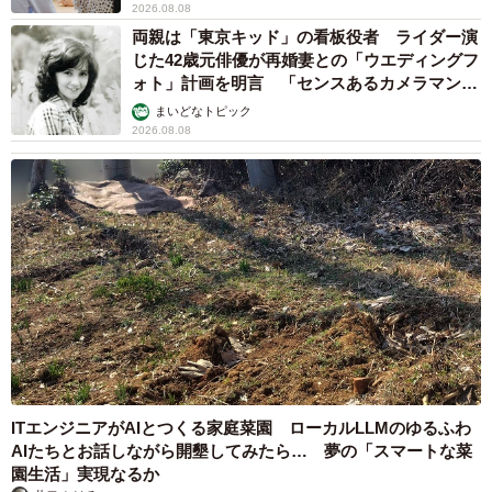
2026.08.08
両親は「東京キッド」の看板役者 ライダー演
じた42歳元俳優が再婚妻との「ウエディングフ
ォト」計画を明言 「センスあるカメラマン求
む」
まいどなトピック
2026.08.08
ITエンジニアがAIとつくる家庭菜園 ローカルLLMのゆるふわ
AIたちとお話しながら開墾してみたら… 夢の「スマートな菜
園生活」実現なるか