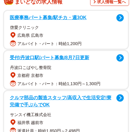
まいどなの求人情報
求人情報一覧へ
山下から「あんたはボンのぶんまで生きなあかんので
医療事務パート募集/駅チカ・週3OK
す」と諭され、山下、坂口（黒田有）、矢崎（三浦誠
啓愛クリニック
己）、そしてトミ（小雪）だって同じぐらいに悲しいのだ
広島県 広島市
と悟り、スズ子は我に返って「お母ちゃんな、あんたと一
アルバイト・パート：時給1,200円
緒に生きるで」と決意する。
受付/丹波口駅/パート募集/8月7日更新
スタッフ間で議論を重ねたスズ子への告知のタイ
丹波口こばやし整骨院
ミング 「生まれて死んで」が『ブギウギ』らし
京都府 京都市
い
アルバイト・パート：時給1,130円～1,300円
ところで、ここで気になるのが笠置シヅ子さんの史実と
クルマ部品の製造スタッフ/高収入で生活安定!寮
ドラマとの違いだ。『ブギウギ』ではスズ子の出産とほぼ
完備で手ぶらでOK
同時に愛助が亡くなり、それから数日経って山下からスズ
サンスイ機工株式会社
子に愛助の死が報される。しかし笠置シヅ子さんの史実で
福井県 越前市
は、出産前に笠置さんの婚約者は亡くなり、その翌日には
派遣社員：時給1,850円～2,498円