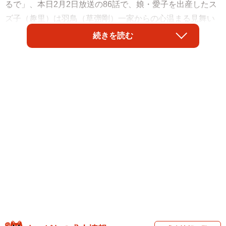
るで」、本日2月2日放送の86話で、娘・愛子を出産したス
ズ子（趣里）は羽鳥（草彅剛）一家からの心温まる見舞い
を受け、幸せなひとときから一転、山下（近藤芳正）から
続きを読む
愛助（水上恒司）の死を報された。空っぽになってしまっ
たスズ子は「ワテも死にたい」とまで口走ってしまう。し
かし愛助の遺した手紙から、スズ子と我が子に対する彼の
深い愛を改めて知るのだった。