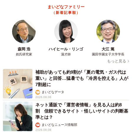
【脚本】足立紳 櫻井剛
まいどなファミリー
【音楽】服部隆之
（新着記事順）
【語り】高瀬耕造（NHK大阪放送局アナウンサー）
【放送時間】
▽NHK総合
毎週月曜～土曜 前8：00～8：15／（再）後0：45～
森岡 浩
ハイヒール・リンゴ
大江 篤
姓氏研究家
漫才師
園田学園女子大学学長
1:00（※土曜は一週間を振り返り）
もっと見る
毎週日曜（再）前11：00〜11：15
補助があっても約9割が「夏の電気・ガス代は
翌・月曜（再）前4：45～5：00（※日曜、翌・月曜は、土
重い」と回答…猛暑でも「冷房を控える」人が
曜版の再放送）
7割超に
▽NHK BS・NHK BSプレミアム4K
まいどなデータ
2026.08.08
毎週月曜〜金曜 前7：30～7：45
ネット通販で「運営者情報」を見る人は約8
毎週土曜（再）前9：25〜10：40（※月曜～金曜分を一挙
割 信頼できるサイト・怪しいサイトの判断基
放送）
準とは？
まいどなニュース情報部
番組公式サイト
2026.08.08