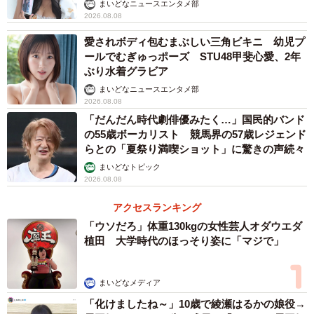
まいどなニュースエンタメ部
ートな演出と編集の作業
2026.08.08
85話の、分娩室でいきむスズ子と、最期の力をふり絞っ
愛されボディ包むまぶしい三角ビキニ 幼児プ
て鈴子への手紙を書く愛助のカットバック（シーンを交互
ールでむぎゅっポーズ STU48甲斐心愛、2年
ぶり水着グラビア
に繋いだ演出）も印象的だった。この演出について福岡さ
まいどなニュースエンタメ部
んは、
2026.08.08
「だんだん時代劇俳優みたく…」国民的バンド
「なんともドラマチックな展開ですよね。ともすれば『ド
の55歳ボーカリスト 競馬界の57歳レジェンド
ラマの仕立て』が匂って、観ていただく方が冷めてしまう
らとの「夏祭り満喫ショット」に驚きの声続々
のではないかという懸念も、もちろんありました。しかし
まいどなトピック
2026.08.08
趣里さんと水上さんの、スズ子と愛助としての自然な演技
のおかげもありまして、見応えのあるシーンに仕上がった
アクセスランキング
のではないかと思っております。スズ子と愛助のシーンの
「ウソだろ」体重130kgの女性芸人オダウエダ
植田 大学時代のほっそり姿に「マジで」
カットバックについてはバランスがとても難しく、どちら
に寄りすぎてもいけないし、会いたくても会えないなか
まいどなメディア
で、お互いをしっかり感じさせるように見せるのはとても
「化けましたね～」10歳で綾瀬はるかの娘役→
難しく、デリケートな演出と編集の作業だったと思いま