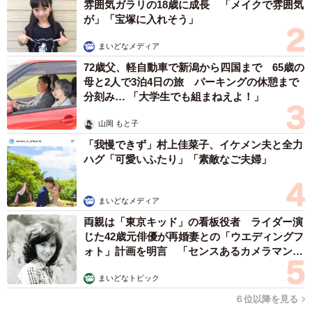
雰囲気ガラリの18歳に成長 「メイクで雰囲気
す。86話の『スズ子が見た夢』というラストシーンも含め
が」「宝塚に入れそう」
て、『あんた（生まれたばかりの愛子と愛助）と一緒に生
まいどなメディア
きるで』というスズ子の思いが伝われば、と願っておりま
72歳父、軽自動車で新潟から四国まで 65歳の
す」
母と2人で3泊4日の旅 パーキングの休憩まで
分刻み… 「大学生でも組まねえよ！」
と語った。次週19週の週タイトルはいよいよ「東京ブギ
ウギ」。スズ子がこの悲しみから立ち上がり、生きて、歌
山岡 もと子
う姿を見届けたい。
「我慢できず」村上佳菜子、イケメン夫と全力
ハグ「可愛いふたり」「素敵なご夫婦」
◇ ◇
まいどなメディア
『ブギウギ』
両親は「東京キッド」の看板役者 ライダー演
【出演】趣里 水上恒司／草彅剛 蒼井優 菊地凛子 生
じた42歳元俳優が再婚妻との「ウエディングフ
ォト」計画を明言 「センスあるカメラマン求
瀬勝久 小雪 水川あさみ 柳葉敏郎 ほか
む」
【主題歌】「ハッピー☆ブギ」中納良恵 さかいゆう 趣
まいどなトピック
里
６位以降を見る