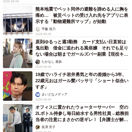
2026.08.08
熊本地震でペット同伴の避難を諦める人に胸を
痛め… 被災ペットの受け入れ先をアプリに表
示する「動物避難所マップ」が始動
平藤 清刀
2026.08.08
原則ゆるっと週3勤務 カード支払い日直前は
鬼出勤 借金に追われる風俗嬢 それでも足り
ない場合は朝までガールズバー副業【現役キャ
ストに取材】
たかなし 亜妖
2026.08.08
19歳でハライチ岩井勇気と年の差婚から3年、
22歳元おはガール髪バッサリ「ショート似合い
すぎ」
まいどなメディア
2026.08.08
オフィスに置かれたウォーターサーバー 空の
2Lボトル持参し毎日給水する男性社員→総務担
当者の注意にまさかの逆ギレ！【弁護士が解
説】
長澤 芳子