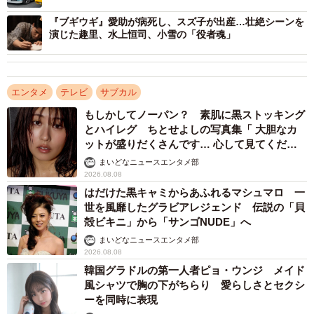
ャップが凄い」「反則級にかっこいい」
りました」
『ブギウギ』愛助が病死し、スズ子が出産…壮絶シーンを
演じた趣里、水上恒司、小雪の「役者魂」
エンタメ
テレビ
サブカル
もしかしてノーパン？ 素肌に黒ストッキング
とハイレグ ちとせよしの写真集「 大胆なカ
ットが盛りだくさんです… 心して見てくださ
い」
まいどなニュースエンタメ部
2026.08.08
はだけた黒キャミからあふれるマシュマロ 一
世を風靡したグラビアレジェンド 伝説の「貝
殻ビキニ」から「サンゴNUDE」へ
2/2
まいどなニュースエンタメ部
2026.08.08
スズ子は愛娘・愛子と、そして愛助の思いと一緒に生きる覚悟を決め
た (C)NHK
韓国グラドルの第一人者ピョ・ウンジ メイド
風シャツで胸の下がちらり 愛らしさとセクシ
ーを同時に表現
スズ子と愛助がお互いを感じる姿描く……デリケ