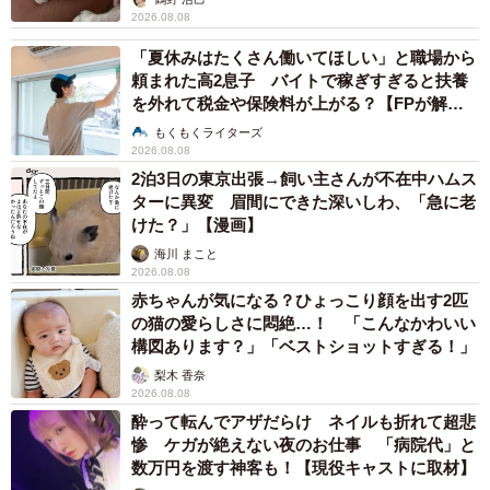
2026.08.08
「夏休みはたくさん働いてほしい」と職場から
頼まれた高2息子 バイトで稼ぎすぎると扶養
を外れて税金や保険料が上がる？【FPが解
説】
もくもくライターズ
2026.08.08
2泊3日の東京出張→飼い主さんが不在中ハムス
ターに異変 眉間にできた深いしわ、「急に老
けた？」【漫画】
海川 まこと
2026.08.08
赤ちゃんが気になる？ひょっこり顔を出す2匹
の猫の愛らしさに悶絶…！ 「こんなかわいい
構図あります？」「ベストショットすぎる！」
梨木 香奈
2026.08.08
酔って転んでアザだらけ ネイルも折れて超悲
惨 ケガが絶えない夜のお仕事 「病院代」と
数万円を渡す神客も！【現役キャストに取材】