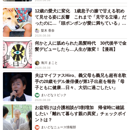
2026.08.08
12歳の愛犬に変化 1歳息子の膝で甘える初め
て見せる姿に反響 これまで「見守る立場」だ
ったのに…「頭ポンポンが愛に満ちている」
「尊…」
梨木 香奈
2026.08.08
何かと人に舐められた黒髪時代 30代後半で金
髪デビューしたら…人生が激変！【漫画】
海川 まこと
2026.08.08
夫はマイファスHiro、義父母も義兄も超有名歌
手の28歳モデル兼俳優が第1子出産を報告「母
子ともに健康…日々、大切に過ごしたい」
まいどなトピック
2026.08.08
お盆明けは介護相談が3割増加 帰省時に確認
したい「離れて暮らす親の異変」チェックポイ
ントは？
まいどなニュース情報部