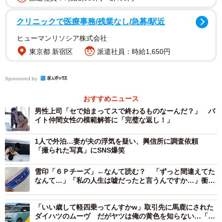
逝去の事実が笠置さんに告げられている。笠置さんは愛す
る人を亡くした悲しみのどん底のなか、たった独りでお産
クリニックで医療事務/残業なし/急募/駅近
を迎えた。この史実から、「死と告知」のタイミングをア
ヒューマンリソシア株式会社
レンジした意図を、制作統括の福岡利武さんに聞いた。
東京都 新宿区
派遣社員：時給1,650円
「スズ子が愛助の死をいつ知るのか。この局面は本当に難
Sponsored by
しかったですし、18週の台本作りについては、脚本の足立
紳さんも交えてスタッフ間で何度も議論を重ねました。足
おすすめニュース
立さんのなかでは、とにかくスズ子には無事に元気な子を
男性上司「セで始まってスで終わるものなーんだ？」 バ
イト仲間女性の模範解答に「完璧な返し！」
産んでほしいという思いがあったようでした。子どもが生
まれる前に愛助の死を告げるのは、あまりにも残酷だと。
1人で外泊…妻が夫の浮気を疑い、興信所に調査依頼
「撮られた写真」にSNS爆笑
愛助の死を伝えるのは産んだ後にしたい、ということを強
くおっしゃっていました。子どもの誕生とほぼ同時に愛助
雪印「６Ｐチーズ」←なんて読む？ 「ずっと間違えてた
が亡くなるというタイミングについても、スタッフ間でず
なんて…」「私の人生は嘘だったと言うんですか…」衝撃
広がる
いぶんと話し合いました。足立さんのなかでやはり『生ま
れて死んで』というのが『ブギウギ』らしいし、しっくり
「いい歳して軽四乗ってんすかw」取引先に馬鹿にされた
ダイハツのムーヴ だがヤツは俺の黄色を知らない…「ギ
くるのではないかという強い思いがあり、この流れに決ま