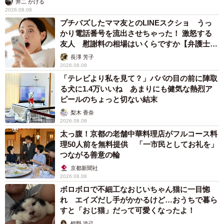
井二 かける
2026.08.08
プチバズしたママ友とのLINEスクショ うっ
かり電話番号を流出させちゃった！ 激怒する
友人 慰謝料の相場はいくらですか【弁護士が
解説】
長澤 芳子
2026.08.08
「テレビより私を見て？」パパの目の前に陣取
る犬に1.4万いいね あまりにも健気な熱烈ア
ピールのちょっと切ない結末
梨木 香奈
2026.08.08
太っ腹！京都の老舗中華料理店がフルコース料
理50人前を無料提供 「一市民としてお礼を」
つながる善意の輪
京都新聞社
2026.08.08
ボロボロで不細工なおじいちゃん猫に一目惚
れ エイズだし手がかかるけど…おうちで暮ら
すと「おじ猫」だって可愛くなったよ！
鶴野 浩己