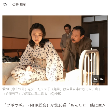
佐野 華英
1/2
愛助（水上恒司）を失ったスズ子（趣里）は自暴自棄になるが、山下
（近藤芳正）の言葉に我に返る (C)NHK
『ブギウギ』（NHK総合）が第18週「あんたと一緒に生き