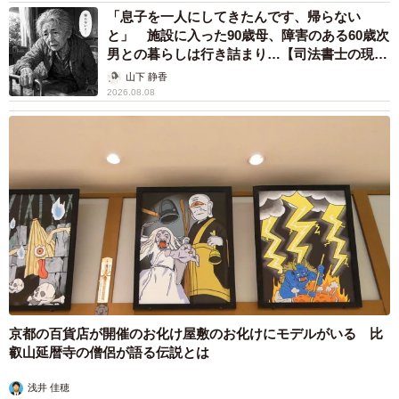
「息子を一人にしてきたんです、帰らない
と」 施設に入った90歳母、障害のある60歳次
番組公式Ｘ
男との暮らしは行き詰まり…【司法書士の現場
から】
山下 静香
番組公式Instagram
2026.08.08
京都の百貨店が開催のお化け屋敷のお化けにモデルがいる 比
叡山延暦寺の僧侶が語る伝説とは
浅井 佳穂