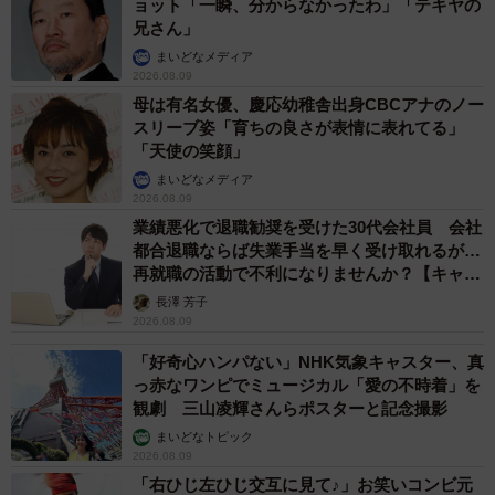
ョット「一瞬、分からなかったわ」「テキヤの
兄さん」
まいどなメディア
2026.08.09
母は有名女優、慶応幼稚舎出身CBCアナのノー
スリーブ姿「育ちの良さが表情に表れてる」
「天使の笑顔」
まいどなメディア
2026.08.09
業績悪化で退職勧奨を受けた30代会社員 会社
都合退職ならば失業手当を早く受け取れるが…
再就職の活動で不利になりませんか？【キャリ
アカウンセラーが解説】
長澤 芳子
2026.08.09
「好奇心ハンパない」NHK気象キャスター、真
っ赤なワンピでミュージカル「愛の不時着」を
観劇 三山凌輝さんらポスターと記念撮影
まいどなトピック
2026.08.09
「右ひじ左ひじ交互に見て♪」お笑いコンビ元