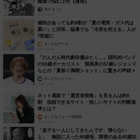
職場で悩む上司【漫画】
海川 まこと
2026.08.09
補助があっても約9割が「夏の電気・ガス代は
重い」と回答…猛暑でも「冷房を控える」人が
7割超に
まいどなデータ
2026.08.08
「だんだん時代劇俳優みたく…」国民的バンド
の55歳ボーカリスト 競馬界の57歳レジェンド
らとの「夏祭り満喫ショット」に驚きの声続々
まいどなトピック
2026.08.08
ネット通販で「運営者情報」を見る人は約8
割 信頼できるサイト・怪しいサイトの判断基
準とは？
まいどなニュース情報部
2026.08.08
「息子を一人にしてきたんです、帰らない
と」 施設に入った90歳母、障害のある60歳次