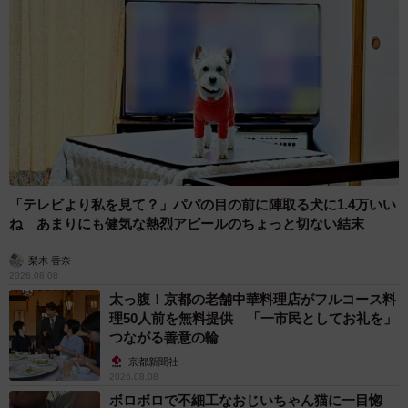
「テレビより私を見て？」パパの目の前に陣取る犬に1.4万いい
ね あまりにも健気な熱烈アピールのちょっと切ない結末
梨木 香奈
2026.08.08
太っ腹！京都の老舗中華料理店がフルコース料
理50人前を無料提供 「一市民としてお礼を」
つながる善意の輪
京都新聞社
2026.08.08
ボロボロで不細工なおじいちゃん猫に一目惚