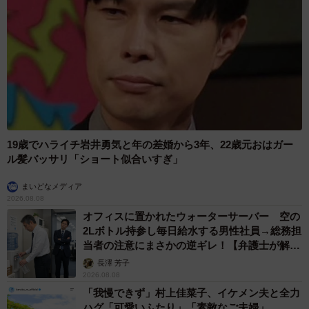
19歳でハライチ岩井勇気と年の差婚から3年、22歳元おはガー
ル髪バッサリ「ショート似合いすぎ」
まいどなメディア
2026.08.08
オフィスに置かれたウォーターサーバー 空の
2Lボトル持参し毎日給水する男性社員→総務担
当者の注意にまさかの逆ギレ！【弁護士が解
説】
長澤 芳子
2026.08.08
「我慢できず」村上佳菜子、イケメン夫と全力
ハグ「可愛いふたり」「素敵なご夫婦」