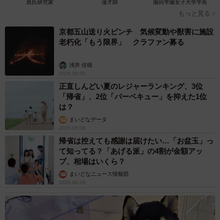
姓氏研究家
漫才師
園田学園女子大学学長
もっと見る
京都五山送り火ピンチ 気候変動や獣害に施設
老朽化「もう限界」 クラファン募る
浅井 佳穂
2026.08.09
正直しんどい夏のレジャーランキング、3位
「帰省」、2位「バーベキュー」を抑えた1位
は？
まいどなデータ
2026.08.09
帰省は控えても感謝は届けたい…「お盆玉」っ
て知ってる？「あげる派」の4割が金額アッ
プ、相場はいくら？
まいどなニュース情報部
2026.08.09