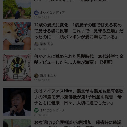
まいどなメディア
2026.08.08
12歳の愛犬に変化 1歳息子の膝で甘える初め
て見せる姿に反響 これまで「見守る立場」だ
ったのに…「頭ポンポンが愛に満ちている」
「尊…」
梨木 香奈
2026.08.08
何かと人に舐められた黒髪時代 30代後半で金
髪デビューしたら…人生が激変！【漫画】
海川 まこと
2026.08.08
夫はマイファスHiro、義父母も義兄も超有名歌
手の28歳モデル兼俳優が第1子出産を報告「母
子ともに健康…日々、大切に過ごしたい」
まいどなトピック
2026.08.08
お盆明けは介護相談が3割増加 帰省時に確認