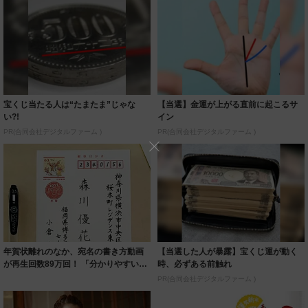
宝くじ当たる人は“たまたま”じゃな
【当選】金運が上がる直前に起こるサ
い?!
イン
PR(合同会社デジタルファーム )
PR(合同会社デジタルファーム )
年賀状離れのなか、宛名の書き方動画
【当選した人が暴露】宝くじ運が動く
が再生回数89万回！ 「分かりやすい」
時、必ずある前触れ
「超絶美...
PR(合同会社デジタルファーム )