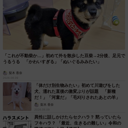
「これが不動柴か…」初めて外を散歩した豆柴→2分後、足元で
うるうる 「かわいすぎる」「ぬいぐるみみたい」
梨木 香奈
2026.08.09
「体だけ別生物みたい」初めて川遊びをした
犬、濡れた直後の激変ぶりが話題 「新種
だ！」「河童だ」「毛刈りされたあとの羊」
梨木 香奈
2026.08.09
異性に話しかけたらセクハラ？ 黙っていたら
フキハラ？ 「最近、生きるの難しい」令和の