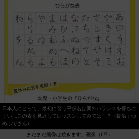
日本人にとって、最初に習う平仮名は案外バランスを保ちに
くい....この表を見返してレッスンしてみては！？（提供：ゆ
めふでさん）
まだまだ画像は続きます。画像（6/7）