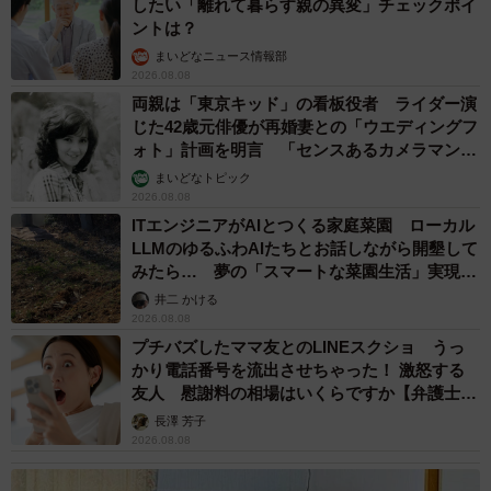
したい「離れて暮らす親の異変」チェックポイ
ントは？
まいどなニュース情報部
2026.08.08
両親は「東京キッド」の看板役者 ライダー演
じた42歳元俳優が再婚妻との「ウエディングフ
ォト」計画を明言 「センスあるカメラマン求
む」
まいどなトピック
2026.08.08
ITエンジニアがAIとつくる家庭菜園 ローカル
LLMのゆるふわAIたちとお話しながら開墾して
みたら… 夢の「スマートな菜園生活」実現な
るか
井二 かける
2026.08.08
プチバズしたママ友とのLINEスクショ うっ
かり電話番号を流出させちゃった！ 激怒する
友人 慰謝料の相場はいくらですか【弁護士が
解説】
長澤 芳子
2026.08.08