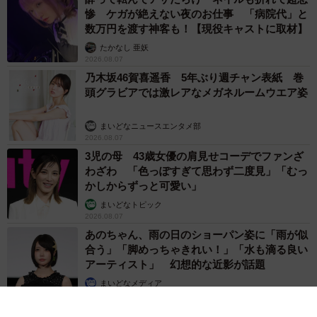
惨 ケガが絶えない夜のお仕事 「病院代」と
数万円を渡す神客も！【現役キャストに取材】
たかなし 亜妖
2026.08.07
乃木坂46賀喜遥香 5年ぶり週チャン表紙 巻
頭グラビアでは激レアなメガネルームウエア姿
まいどなニュースエンタメ部
2026.08.07
3児の母 43歳女優の肩見せコーデでファンざ
わざわ 「色っぽすぎて思わず二度見」「むっ
かしからずっと可愛い」
まいどなトピック
2026.08.07
あのちゃん、雨の日のショーパン姿に「雨が似
合う」「脚めっちゃきれい！」「水も滴る良い
アーティスト」 幻想的な近影が話題
まいどなメディア
2026.08.07