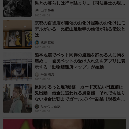
男との暮らしは行き詰まり…【司法書士の現場
から】
山下 静香
2026.08.08
京都の百貨店が開催のお化け屋敷のお化けにモ
デルがいる 比叡山延暦寺の僧侶が語る伝説と
は
浅井 佳穂
2026.08.08
熊本地震でペット同伴の避難を諦める人に胸を
痛め… 被災ペットの受け入れ先をアプリに表
示する「動物避難所マップ」が始動
平藤 清刀
2026.08.08
原則ゆるっと週3勤務 カード支払い日直前は
鬼出勤 借金に追われる風俗嬢 それでも足り
ない場合は朝までガールズバー副業【現役キャ
ストに取材】
たかなし 亜妖
2026.08.08