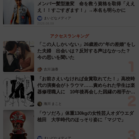
メンバー髪型激変 命を救う資格を取得「ええ
え！！すごすぎます！」→本名も明らかに
まいどなメディア
2026.08.09
アクセスランキング
「この人しかいない」26歳差の“年の差婚”をし
た夫婦 出会いは？反対する声はなかった？
今の思いを聞いた
古川 諭香
「お前さえいなければ金賞取れてた！」高校時
代の演奏会がトラウマ……責められた学生は楽
器修理職人に 10年後再会した因縁の相手から
思わぬ申し出【漫画】
海川 まこと
「ウソだろ」体重130kgの女性芸人オダウエダ
植田 大学時代のほっそり姿に「マジで」
まいどなメディア