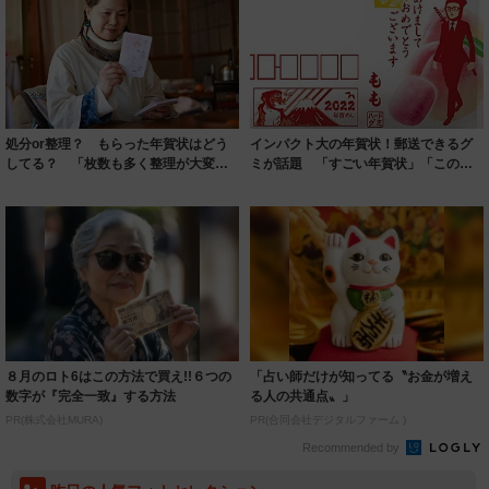
処分or整理？ もらった年賀状はどう
インパクト大の年賀状！郵送できるグ
してる？ 「枚数も多く整理が大変で
ミが話題 「すごい年賀状」「この発
面倒」「時...
想驚き」
８月のロト6はこの方法で買え!!６つの
「占い師だけが知ってる〝お金が増え
数字が『完全一致』する方法
る人の共通点〟」
PR(株式会社MURA)
PR(合同会社デジタルファーム )
Recommended by