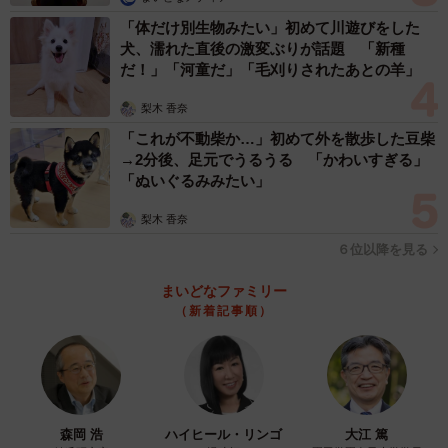
「体だけ別生物みたい」初めて川遊びをした
犬、濡れた直後の激変ぶりが話題 「新種
だ！」「河童だ」「毛刈りされたあとの羊」
梨木 香奈
「これが不動柴か…」初めて外を散歩した豆柴
→2分後、足元でうるうる 「かわいすぎる」
「ぬいぐるみみたい」
梨木 香奈
６位以降を見る
まいどなファミリー
（新着記事順）
森岡 浩
ハイヒール・リンゴ
大江 篤