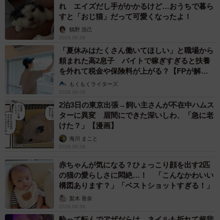
れ エイズだし手がかかるけど…おうちで暮ら
すと「おじ猫」だって可愛くなったよ！
鶴野 浩己
2026.08.08
「夏休みはたくさん働いてほしい」と職場から
頼まれた高2息子 バイトで稼ぎすぎると扶養
を外れて税金や保険料が上がる？【FPが解
説】
もくもくライターズ
2026.08.08
2泊3日の東京出張→飼い主さんが不在中ハムス
ターに異変 眉間にできた深いしわ、「急に老
けた？」【漫画】
海川 まこと
2026.08.08
赤ちゃんが気になる？ひょっこり顔を出す2匹
の猫の愛らしさに悶絶…！ 「こんなかわいい
構図あります？」「ベストショットすぎる！」
梨木 香奈
2026.08.08
酔って転んでアザだらけ ネイルも折れて超悲