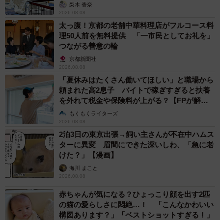
梨木 香奈
2026.08.08
太っ腹！京都の老舗中華料理店がフルコース料
理50人前を無料提供 「一市民としてお礼を」
つながる善意の輪
京都新聞社
2026.08.08
「夏休みはたくさん働いてほしい」と職場から
頼まれた高2息子 バイトで稼ぎすぎると扶養
を外れて税金や保険料が上がる？【FPが解
説】
もくもくライターズ
2026.08.08
2泊3日の東京出張→飼い主さんが不在中ハムス
ターに異変 眉間にできた深いしわ、「急に老
けた？」【漫画】
海川 まこと
2026.08.08
赤ちゃんが気になる？ひょっこり顔を出す2匹
の猫の愛らしさに悶絶…！ 「こんなかわいい
構図あります？」「ベストショットすぎる！」