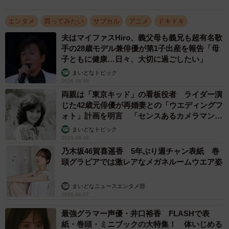
エンタメ
買ってみたい
サブカル
アニメ
ドキドキ
夫はマイファスHiro、義父母も義兄も超有名歌
手の28歳モデル兼俳優が第1子出産を報告「母
子ともに健康…日々、大切に過ごしたい」
まいどなトピック
2026.08.08
両親は「東京キッド」の看板役者 ライダー演
じた42歳元俳優が再婚妻との「ウエディングフ
ォト」計画を明言 「センスあるカメラマン求
む」
まいどなトピック
2026.08.08
乃木坂46賀喜遥香 5年ぶり週チャン表紙 巻
頭グラビアでは激レアなメガネルームウエア姿
3/4
まいどなニュースエンタメ部
「えなこ×刃牙 えなこ道」（撮影：小池伸一郎）
2026.08.07
最強グラマー声優・井口裕香 FLASHで表
タイトル：「えなこ×刃牙 えなこ道」
紙・巻頭・ミニブックの大特集！ 体いじめる