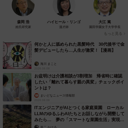
4/4
「えなこ×刃牙 えなこ道」（撮影：小池伸一郎）
森岡 浩
ハイヒール・リンゴ
大江 篤
姓氏研究家
漫才師
園田学園女子大学学長
もっと見る
何かと人に舐められた黒髪時代 30代後半で金
髪デビューしたら…人生が激変！【漫画】
海川 まこと
2026.08.08
お盆明けは介護相談が3割増加 帰省時に確認
したい「離れて暮らす親の異変」チェックポイ
ントは？
まいどなニュース情報部
2026.08.08
ITエンジニアがAIとつくる家庭菜園 ローカル
LLMのゆるふわAIたちとお話しながら開墾して
みたら… 夢の「スマートな菜園生活」実現な
るか
井二 かける