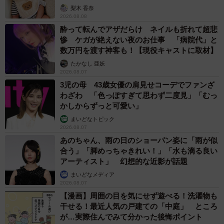
梨木 香奈
2026.08.08
酔って転んでアザだらけ ネイルも折れて超悲
惨 ケガが絶えない夜のお仕事 「病院代」と
数万円を渡す神客も！【現役キャストに取材】
たかなし 亜妖
2026.08.07
3児の母 43歳女優の肩見せコーデでファンざ
わざわ 「色っぽすぎて思わず二度見」「むっ
かしからずっと可愛い」
まいどなトピック
2026.08.07
あのちゃん、雨の日のショーパン姿に「雨が似
合う」「脚めっちゃきれい！」「水も滴る良い
アーティスト」 幻想的な近影が話題
まいどなメディア
2026.08.07
【漫画】周囲の目を気にせず遊べる！洗濯物も
干せる！最近人気の戸建ての「中庭」 ところ
が…実際住んでみて分かった後悔ポイント