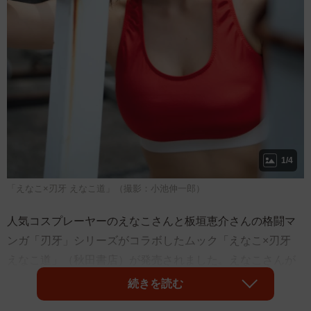
1/4
「えなこ×刃牙 えなこ道」（撮影：小池伸一郎）
人気コスプレーヤーのえなこさんと板垣恵介さんの格闘マ
ンガ「刃牙」シリーズがコラボしたムック「えなこ×刃牙
えなこ道」（秋田書店）が発売されました。えなこさんが
刃牙のトリケラトプス拳、花山薫の漢（おとこ）の背中、
続きを読む
勇次郎の美しい開脚などの名場面を再現しています。