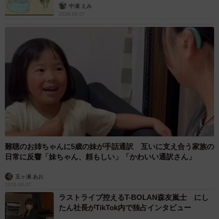
中瀬 えみ
2026.08.07
難聴のお姉ちゃんに5歳の妹が手話通訳 互いに支え合う家族の
日常に反響「妹ちゃん、頼もしい」「かわいい通訳さん」
五ヶ瀬 あお
2026.08.07
ラストライブ控えるT-BOLAN森友嵐士 にし
たん社長がTikTok内で独占インタビュー