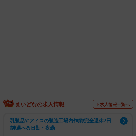
えなこさんは「私の大好きな作品『刃牙』シリーズのいろ
いろなキャラクター、いろいろなシチュエーションで撮影
まいどなの求人情報
求人情報一覧へ
しました！ 現場でスタッフさんたちとこういうシーンが
あったら面白いよねってアイデアを出し合って、作りたい
乳製品やアイスの製造工場内作業/完全週休2日
ものを作りました。私やバキが好きな人は『お！』と驚く
制/選べる日勤・夜勤