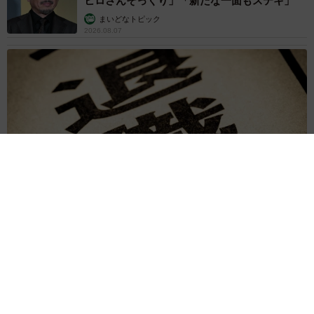
ヒロさんそっくり」「新たな一面もステキ」
まいどなトピック
2026.08.07
退職金を運用に回せる人は何が違う？ 「退職金額の多さ」より
重要な“ある経験”とは
まいどなニュース情報部
2026.08.07
「火事以来10カ月ぶり」全焼した自宅訪れた林
家ぺー 内装も壁も取り払われスケルトン状態