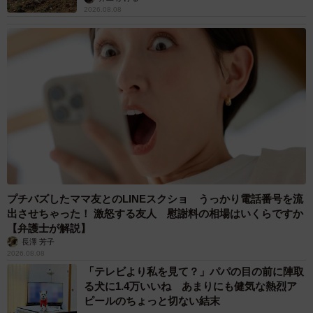
2026.08.08
プチバズしたママ友とのLINEスクショ うっかり電話番号を流
出させちゃった！ 激怒する友人 慰謝料の相場はいくらですか
【弁護士が解説】
長澤 芳子
2026.08.08
「テレビより私を見て？」パパの目の前に陣取
る犬に1.4万いいね あまりにも健気な熱烈ア
ピールのちょっと切ない結末