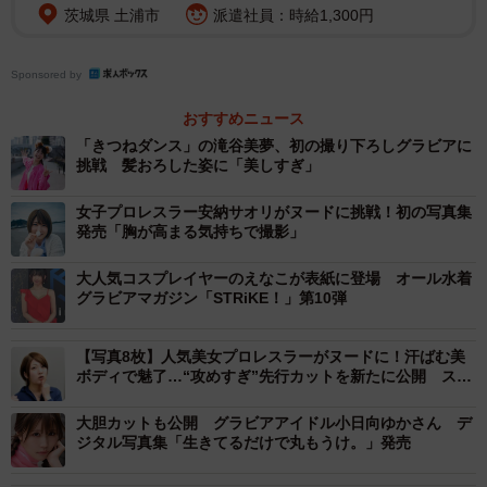
茨城県 土浦市
派遣社員：時給1,300円
「刃牙」シリーズは累計発行部数8500万部。ムック本限定
で8ページの小冊子「えなこSAGA」が付いてきます。天才
Sponsored by
格闘少年バキが“男”を賭けて挑むもうひとつの闘い「バキ
SAGA」をえなこさんが再現。バキSAGA屈指の名場面であ
おすすめニュース
る散乱したティッシュのコマも掲載されています。
「きつねダンス」の滝谷美夢、初の撮り下ろしグラビアに
挑戦 髪おろした姿に「美しすぎ」
女子プロレスラー安納サオリがヌードに挑戦！初の写真集
発売「胸が高まる気持ちで撮影」
大人気コスプレイヤーのえなこが表紙に登場 オール水着
グラビアマガジン「STRiKE！」第10弾
【写真8枚】人気美女プロレスラーがヌードに！汗ばむ美
ボディで魅了…“攻めすぎ”先行カットを新たに公開 スタ
ーダム参戦の安納サオリ
大胆カットも公開 グラビアアイドル小日向ゆかさん デ
ジタル写真集「生きてるだけで丸もうけ。」発売