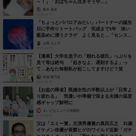
～！」「おばちゃん泣きそうや…」
梨木 香奈
2026.08.07
「ちょっとババロアみたい」パートナーの誕生
日に手作りトートバッグ 完成まで1年 淡い
藍染めに漂うクラゲ よく見ると…「センスす
ごい」
山岡 もと子
2026.08.07
【漫画】大学生息子の「頼れる彼氏」っぷりを
見て母は絶句 「起きなよ、遅刻するよ」っ
て…あなた毎朝私が起こしてますけど？笑
松波 穂乃圭
2026.08.07
【お盆の帰省】既婚女性の半数以上が「日常よ
り疲れる」 気遣いや準備で深まる夫婦の温度
感ギャップ鮮明に
まいどなニュース情報部
2026.08.07
父は「エミー賞」主演男優賞の真田広之 31歳
イケメン俳優が長髪ヒゲのワイルド近影「ガチ