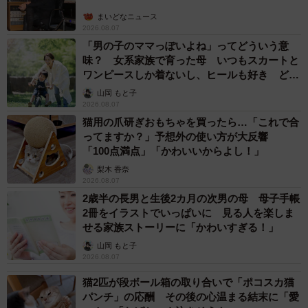
まいどなニュース
2026.08.07
「男の子のママっぽいよね」ってどういう意
味？ 女系家族で育った母 いつもスカートと
ワンピースしか着ないし、ヒールも好き どの
へんが…
山岡 もと子
2026.08.07
猫用の爪研ぎおもちゃを買ったら…「これで合
ってますか？」予想外の使い方が大反響
「100点満点」「かわいいからよし！」
梨木 香奈
2026.08.07
2歳半の長男と生後2カ月の次男の母 母子手帳
2冊をイラストでいっぱいに 見る人を楽しま
せる家族ストーリーに「かわいすぎる！」
山岡 もと子
2026.08.07
猫2匹が段ボール箱の取り合いで「ポコスカ猫
パンチ」の応酬 その後の心温まる結末に「愛