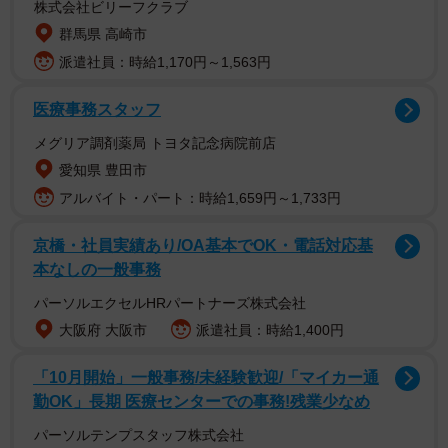
シーンがたくさんあります、知らない人もなんだろうと興
株式会社ビリーフクラブ
味の持てるシーンばかりです。あなただけのお気に入りの
群馬県 高崎市
カットが絶対あるはずなので見つけてくださいッ！」とコ
派遣社員：時給1,170円～1,563円
メントしています。
医療事務スタッフ
メグリア調剤薬局 トヨタ記念病院前店
愛知県 豊田市
アルバイト・パート：時給1,659円～1,733円
京橋・社員実績あり/OA基本でOK・電話対応基
本なしの一般事務
パーソルエクセルHRパートナーズ株式会社
大阪府 大阪市
派遣社員：時給1,400円
「10月開始」一般事務/未経験歓迎/「マイカー通
2/4
勤OK」長期 医療センターでの事務!残業少なめ
「えなこ×刃牙 えなこ道」（撮影：小池伸一郎）
パーソルテンプスタッフ株式会社