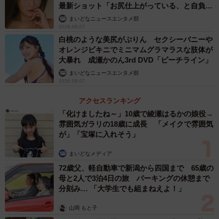
発売日：2023年9月29日（金）
最新ショット「お尻仕上がっている、と自負し
ています」「いくつになっても理想の身体でい
発売：秋田書店
まいどなニュースエンタメ部
たい」
2026.08.07
判型：A4判
白桃のような美尻がぷりん セクシーバニーや
レーベル：AKITA DXシリーズ
オレンジビキニでミニマムグラマラスな肢体が
定価：2200円（10％税込）
大暴れ 成瀬かのん3rd DVD「ピーチライン」
撮影：小池伸一郎
まいどなニュースエンタメ部
2026.08.07
【電子版】
アクセスランキング
電子特別版には、巻末特典として未公開カットを収録！
「化けましたね～」10歳で綾瀬はるかの娘役→
雰囲気ガラリの18歳に成長 「メイクで雰囲気
タイトル：「えなこ×刃牙 えなこ道」【電子特別版】
が」「宝塚に入れそう」
価格：2090円（10％税込）
まいどなメディア
72歳父、軽自動車で新潟から四国まで 65歳の
母と2人で3泊4日の旅 パーキングの休憩まで
分刻み… 「大学生でも組まねえよ！」
山岡 もと子