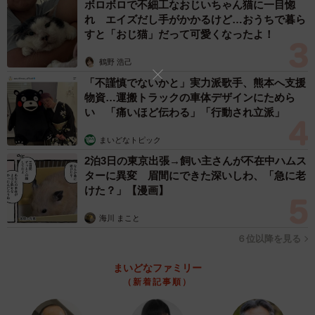
ボロボロで不細工なおじいちゃん猫に一目惚
れ エイズだし手がかかるけど…おうちで暮ら
すと「おじ猫」だって可愛くなったよ！
鶴野 浩己
「不謹慎でないかと」実力派歌手、熊本へ支援
物資…運搬トラックの車体デザインにためら
い 「痛いほど伝わる」「行動され立派」
まいどなトピック
2泊3日の東京出張→飼い主さんが不在中ハムス
ターに異変 眉間にできた深いしわ、「急に老
けた？」【漫画】
海川 まこと
６位以降を見る
まいどなファミリー
（新着記事順）