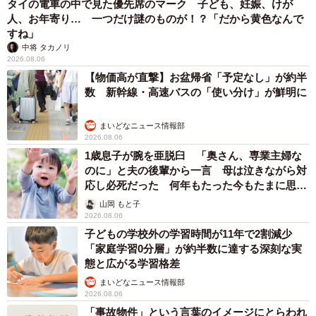
タイの電車の中で見た優先席のマーク 子ども、妊娠、けが
人、お年寄り… 一つだけ謎のものが！？「だから黄色なんで
すね」
中将 タカノリ
2026.08.06
【物価高が直撃】お盆帰省「予定なし」が約半
数 新幹線・高速バスの「使い分け」が鮮明に
まいどなニュース情報部
2026.08.06
1歳息子が腕を亜脱臼 「奥さん、専業主婦な
のに」と夫の後輩から一言 母は泣きながら対
応し必死だった 何年もたった今もたまに思い
出し…
山岡 もと子
2026.08.06
子どもの学校外の学習時間が11年で2割減少
「家庭学習0分層」が約半数に達する深刻な実
態と広がる学習格差
まいどなニュース情報部
2026.08.06
「事故物件」という言葉のイメージにとらわれ