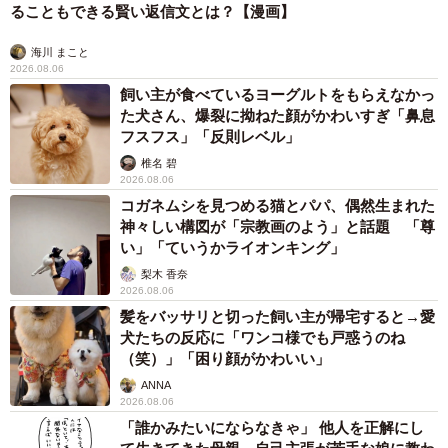
ることもできる賢い返信文とは？【漫画】
チェック！
https://tpranking.com/bornin1997
海川 まこと
▽タレントパワーランキング
2026.08.06
飼い主が食べているヨーグルトをもらえなかっ
http://tpranking.com/
た犬さん、爆裂に拗ねた顔がかわいすぎ「鼻息
フスフス」「反則レベル」
椎名 碧
2026.08.06
コガネムシを見つめる猫とパパ、偶然生まれた
神々しい構図が「宗教画のよう」と話題 「尊
い」「ていうかライオンキング」
梨木 香奈
2026.08.06
髪をバッサリと切った飼い主が帰宅すると→愛
犬たちの反応に「ワンコ様でも戸惑うのね
（笑）」「困り顔がかわいい」
ANNA
2026.08.06
「誰かみたいにならなきゃ」 他人を正解にし