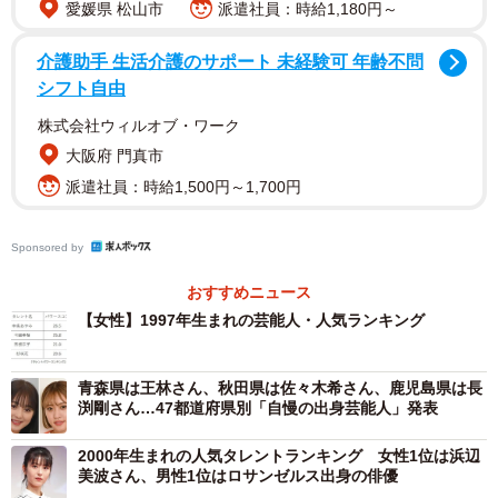
愛媛県 松山市
派遣社員：時給1,180円～
介護助手 生活介護のサポート 未経験可 年齢不問
2/4
シフト自由
中条あやみさん
株式会社ウィルオブ・ワーク
大阪府 門真市
ランキングは、タレントの「認知度（顔と名前を知ってい
派遣社員：時給1,500円～1,700円
る）と「誘引率（見たい・聴きたい・知りたい）」の調査
データを掛け合わせて算出された独自の指標「パワースコ
Sponsored by
ア」をもとに作成。本ランキングは2022年11月〜2023年2
月度に行われた調査をもとにランキング化したといい、男
おすすめニュース
【女性】1997年生まれの芸能人・人気ランキング
女それぞれのTOP3の結果は以下の通りとなりました。
▽【女性】1997年生まれの芸能人人気ランキング
青森県は王林さん、秋田県は佐々木希さん、鹿児島県は長
渕剛さん…47都道府県別「自慢の出身芸能人」発表
2000年生まれの人気タレントランキング 女性1位は浜辺
美波さん、男性1位はロサンゼルス出身の俳優