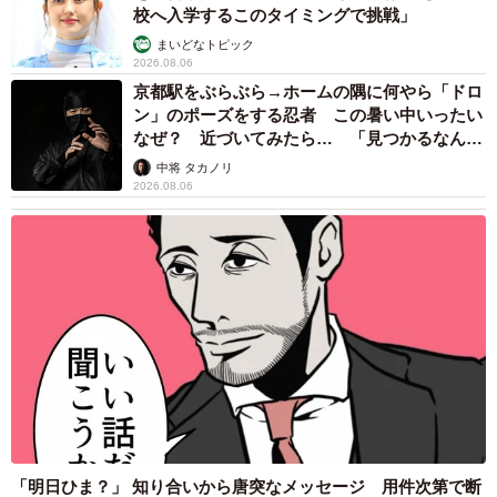
校へ入学するこのタイミングで挑戦」
奈さんと共演した2022年のドラマ『silent』で大ブレイクす
まいどなトピック
ると、映画『月の満ち欠け（2022年）』『わたしの幸せな
2026.08.06
結婚（2023年）』など、注目作への出演が相次ぐ人気ぶり
京都駅をぶらぶら→ホームの隅に何やら「ドロ
ン」のポーズをする忍者 この暑い中いったい
です。
なぜ？ 近づいてみたら… 「見つかるなんて
未熟」
中将 タカノリ
【3位：北村匠海（DISH//）】
2026.08.06
1997年11月3日生まれ、東京都出身の俳優・ミュージシャ
ンです。ドラマ『星降る夜に（2023年）』など数々の話題
作に出演してきました。2011年に参加したダンスロックバ
ンド『DISH//』ではボーカル・ギターを務め、俳優活動と
はまた違った魅力で多くの人の心をつかんでいます。
◇ ◇
【出典】
▽1997年生まれの芸能人とは？男女別で人気ランキングを
「明日ひま？」 知り合いから唐突なメッセージ 用件次第で断