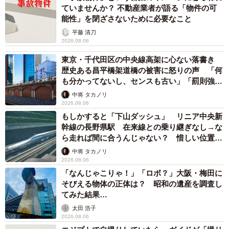
ていませんか？ 不動産業者が語る「物件の可
能性」を閉ざさないために必要なこと
平藤 清刀
2026.08.06
東京・千代田区の中央線高架に心ない落書き
歴史ある昌平橋架道橋の被害に怒りの声 「何
も分かってないし、センスも古い」「罰則強化
して」
中将 タカノリ
2026.08.06
もしかすると「下山ダッシュ」 リニア中央新
幹線の長野県駅 在来線との乗り継ぎなし→な
ら走れば間に合うんじゃない？ 惜しい位置関
係が反響
中将 タカノリ
2026.08.06
「なんじゃこりゃ！」「ロボ？」大阪・梅田に
そびえる物体の正体は？ 昭和の遺産を調査し
てみた結果…
太田 浩子
2026.08.06