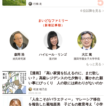
【1位：平野紫耀】
行橋 友
1997年1月29日生まれ、ジャニーズ事務所所属のアイドル
６位以降を見る
グループ『King & Prince』の元メンバーで、アイドル・俳
優として活動する人物です。2023年5月22日をもって、神
まいどなファミリー
（新着記事順）
宮寺勇太さんと共にグループの脱退・ジャニーズ事務所を
退所しています。
端正な顔立ちから繰り出される不思議な言動の数々が特徴
で、その意外性が独自の魅力となり、多くのファンを引き
付けています。俳優としてはこれまでに、ドラマ
森岡 浩
ハイヒール・リンゴ
大江 篤
姓氏研究家
漫才師
園田学園女子大学学長
『SHARK（2014年）』『クロサギ（2022年）』や、映画
もっと見る
『かぐや様は告らせたい〜天才たちの恋愛頭脳戦〜（2019
【漫画】「高い家賃を払えるのに、まだ欲し
年）』などに出演してきました。
い？」高級レジデンスの七夕飾り、書かれた願
い事にびっくり 人の欲には終わりがないのか
【2位：目黒蓮（Snow Man）】
松波 穂乃圭
1997年2月16日生まれ、ジャニーズ事務所所属のアイドル
2026.08.06
グループ『Snow Man』のメンバーとして活躍する、アイド
「人生こそがバラエティー」 マレーシア移住
を報告した菊地亜美 子どもの教育考え「小学
ル・俳優・モデルです。俳優としての評価も高く、川口春