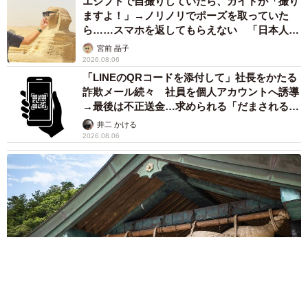
エジプトで自撮りしていたら、ガイドが「撮り
ますよ！」→ノリノリでポーズを取っていた
ら……スマホを返してもらえない 「日本人は
カモ代表かも」「私は6時間で3万円払った」
宮前 晶子
2026.08.06
「LINEのQRコードを添付して」社長をかたる
詐欺メール続々 社員を個人アカウントへ誘導
→最後は不正送金…求められる「だまされる前
提」の対策
井二 かける
2026.08.06