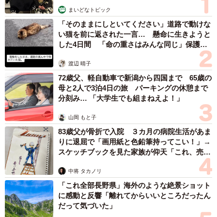
を抱えていたり、殺人者だったりと、数々の難役に挑んで
まいどなトピック
います。主な出演作には、NHK連続テレビ小説『べっぴん
「そのままにしといてください」道路で動けな
さん（2016年）』や、映画『累-かさね-（2018年）』など
い猫を前に返された一言… 懸命に生きようと
があります。
した4日間 「命の重さはみんな同じ」保護団
体代表の訴え
渡辺 晴子
▽【男性】1997年生まれの芸能人人気ランキング
72歳父、軽自動車で新潟から四国まで 65歳の
母と2人で3泊4日の旅 パーキングの休憩まで
分刻み… 「大学生でも組まねえよ！」
山岡 もと子
83歳父が骨折で入院 ３カ月の病院生活があま
りに退屈で「画用紙と色鉛筆持ってこい！」→
スケッチブックを見た家族が仰天「これ、売れ
ますよ…」
中将 タカノリ
4/4
「これ全部長野県」海外のような絶景ショット
【男性】1997年生まれの芸能人人気ランキング（提供画像）
に感動と反響「離れてからいいところだったん
だって気づいた」