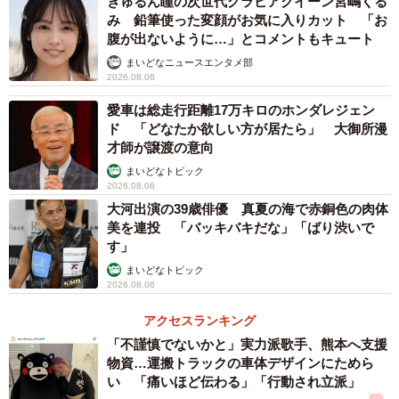
きゅるん瞳の次世代グラビアクイーン宮嶋くる
ミー賞新人俳優賞を受賞しました。
み 鉛筆使った変顔がお気に入りカット 「お
腹が出ないように…」とコメントもキュート
【2位：今田美桜】
まいどなニュースエンタメ部
2026.08.06
1997年3月5日生まれ、福岡県出身の女優です。高校生だっ
た17歳のときに地元の福岡でモデルデビューし、芸能活動
愛車は総走行距離17万キロのホンダレジェン
ド 「どなたか欲しい方が居たら」 大御所漫
をスタートしました。主な出演作品には、ドラマ『悪女
才師が譲渡の意向
（わる）〜働くのがカッコ悪いなんて誰が言った？〜
まいどなトピック
（2022年）』や、映画『わたしの幸せな結婚（2023年）』
2026.08.06
などがあります。2021年に出演した映画『東京リベンジャ
大河出演の39歳俳優 真夏の海で赤銅色の肉体
美を連投 「バッキバキだな」「ばり渋いで
ーズ』では、日本アカデミー賞新人俳優賞を受賞しまし
す」
た。
まいどなトピック
2026.08.06
【3位：芳根京子】
アクセスランキング
1997年2月28日生まれ、東京都出身の女優です。2013年に
「不謹慎でないかと」実力派歌手、熊本へ支援
ドラマ『ラスト♡シンデレラ』で女優デビュー。安定した
物資…運搬トラックの車体デザインにためら
演技力に定評があり、つらい過去・深刻なコンプレックス
い 「痛いほど伝わる」「行動され立派」