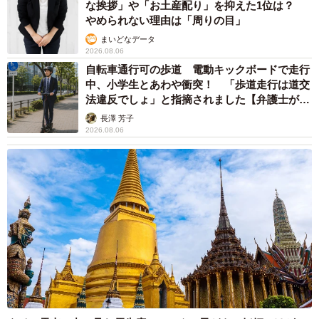
な挨拶」や「お土産配り」を抑えた1位は？
やめられない理由は「周りの目」
まいどなデータ
2026.08.06
自転車通行可の歩道 電動キックボードで走行
中、小学生とあわや衝突！ 「歩道走行は道交
法違反でしょ」と指摘されました【弁護士が解
説】
長澤 芳子
2026.08.06