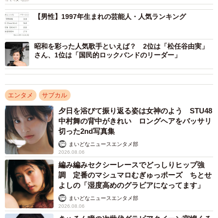
【男性】1997年生まれの芸能人・人気ランキング
昭和を彩った人気歌手といえば？ 2位は「松任谷由実」
さん、1位は「国民的ロックバンドのリーダー」
3/4
【女性】1997年生まれの芸能人人気ランキング（提供画像）
エンタメ
サブカル
【1位：中条あやみ】
夕日を浴びて振り返る姿は女神のよう STU48
1997年2月4日生まれ、大阪府出身の女優・モデルです。
中村舞の背中がきれい ロングヘアをバッサリ
2011〜2017年にはファッション誌『Seventeen』、2017年
切った2nd写真集
からはファッション誌『CanCam』で専属モデルを務めて
まいどなニュースエンタメ部
2026.08.06
います。女優としては、2012年にドラマ『黒の女教師』で
編み編みセクシーレースでどっしりヒップ強
デビューしました。2015年に出演した大塚製薬『ポカリス
調 定番のマシュマロむぎゅっポーズ ちとせ
エット』のCMで注目され、以降ますます活躍の場を広げて
よしの「湿度高めのグラビアになってます」
います。2017年の映画『チア☆ダン～女子高生がチアダン
まいどなニュースエンタメ部
2026.08.06
スで全米制覇しちゃったホントの話～』では、日本アカデ