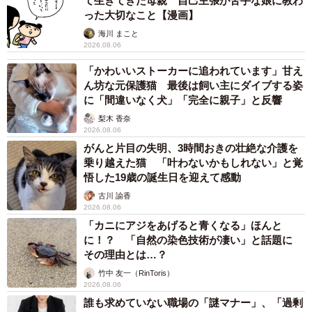
て生きてきた母親 自己主張が苦手な娘に教わ
った大切なこと【漫画】
海川 まこと
2026.08.06
「かわいいストーカーに追われています」甘え
ん坊な元保護猫 最後は飼い主にダイブする姿
に「間違いなく犬」「完全に親子」と反響
梨木 香奈
2026.08.06
がんと片目の失明、3時間おきの壮絶な介護を
乗り越えた猫 「叶わないかもしれない」と覚
悟した19歳の誕生日を迎えて感動
古川 諭香
2026.08.06
「カニにアジをあげると青くなる」ほんと
に！？ 「自然の染色技術が凄い」と話題に
その理由とは…？
竹中 友一（RinToris）
2026.08.06
誰も求めていない職場の「謎マナー」、「過剰