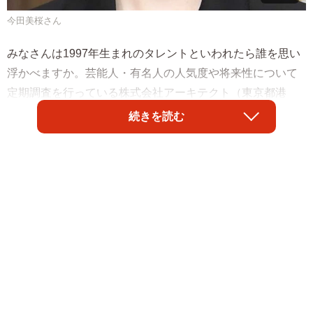
今田美桜さん
みなさんは1997年生まれのタレントといわれたら誰を思い
浮かべますか。芸能人・有名人の人気度や将来性について
定期調査を行っている株式会社アーキテクト（東京都港
区）が、このほど発表した「1997年生まれの芸能人人気ラ
続きを読む
ンキング」によると、女性芸能人は「中条あやみ」さん、
男性芸能人は「平野紫耀」さんがそれぞれ1位に選ばれまし
た。