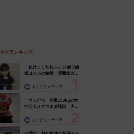
セスランキング
「化けましたね～」10歳で綾
瀬はるかの娘役→雰囲気ガラ
リの18歳に成長 「メイクで
雰囲気が」「宝塚に入れそ
まいどなメディア
う」
「ウソだろ」体重130kgの女
性芸人オダウエダ植田 大学
時代のほっそり姿に「マジ
で」
まいどなメディア
72歳父、軽自動車で新潟から