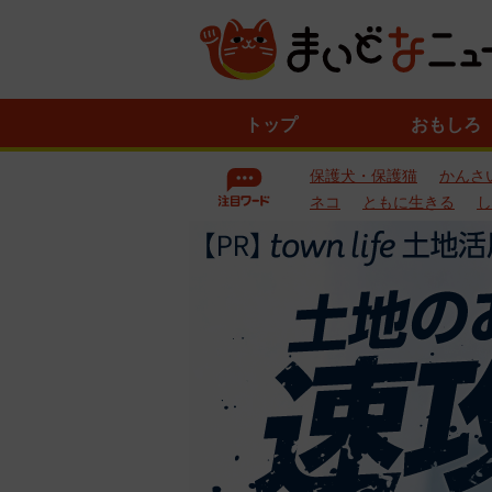
ニ
トップ
おもしろ
ュ
ー
保護犬・保護猫
かんさ
ス
一
ネコ
ともに生きる
し
覧