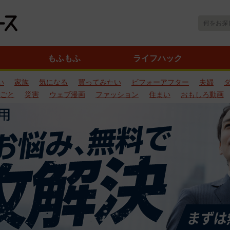
もふもふ
ライフハック
い
家族
気になる
買ってみたい
ビフォーアフター
夫婦
ごと
災害
ウェブ漫画
ファッション
住まい
おもしろ動画