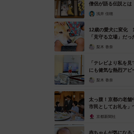
僧侶が語る伝説とは
浅井 佳穂
12歳の愛犬に変化
「見守る立場」だっ
梨木 香奈
「テレビより私を見
にも健気な熱烈アピ
梨木 香奈
太っ腹！京都の老舗
市民としてお礼を」
京都新聞社
赤ちゃんが気になる