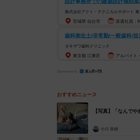
設計事務所での建築設計補助業
文字通り、これぞ「寝顔」というこ
株式会社アクト・テクニカルサポート 東
宮城県 仙台市
派遣社員：時
「守りたいこの寝顔」
「たまに電車の中で見るやつww」
歯科衛生士/非常勤/一般歯科/担
「The寝顔！！」
タキザワ歯科クリニック
「ちょっと見えてる歯がヒト！完璧
東京都 江東区
アルバイト・
「中に人がいませんか?」
Sponsored by
と寝顔に癒される人と、本当は中に
おすすめニュース
【写真】「なんでや
小川 良樹