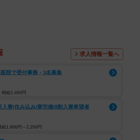
報
求人情報一覧へ
科医院で受付事務・3名募集
1/5
時給1,450円
寝顔（画像提供:るぴろあワイマラナーさん）
入寮/住み込み/寮完備/8割入寮希望者
ワイマラナーのろあくんです。「あれ、人が寝てる？」
完璧な寝顔を披露しているろあくんですが、普段からこ
1,800円～2,250円
とが多いそう。