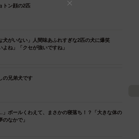
ョトン顔の2匹
な犬がいない」人間味あふれすぎな2匹の犬に爆笑
いよね」「クセが強いですね」
しの兄弟犬です
2/5
くんとろあくん（画像提供:るぴろあワイマラナーさん）
…」ボールくわえて、まさかの寝落ち！？「大きな体の
お話を聞きました。
夢のなかで」
でしょうか？