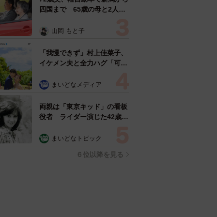
四国まで 65歳の母と2人で
3泊4日の旅 パーキングの休
憩まで分刻み… 「大学生で
山岡 もと子
も組まねえよ！」
「我慢できず」村上佳菜子、
イケメン夫と全力ハグ「可愛
いふたり」「素敵なご夫婦」
まいどなメディア
両親は「東京キッド」の看板
役者 ライダー演じた42歳元
俳優が再婚妻との「ウエディ
ングフォト」計画を明言
まいどなトピック
「センスあるカメラマン求
６位以降を見る
む」