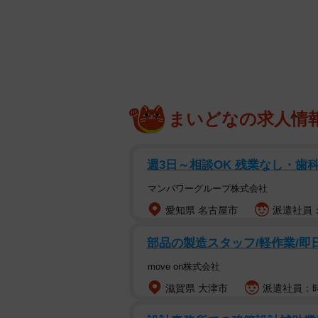
まいどなの求人情
週3日～相談OK 残業なし・歯
マンパワーグループ株式会社
愛知県 名古屋市
派遣社員：
これぞまさしく完璧な
部品の製造スタッフ/軽作業/即日
写真に写っているのは、現在1歳の
move on株式会社
と一瞬間違えてしまいそうなぐらい
滋賀県 大津市
派遣社員：時給
うして飼い主さんの腕の中で眠るこ