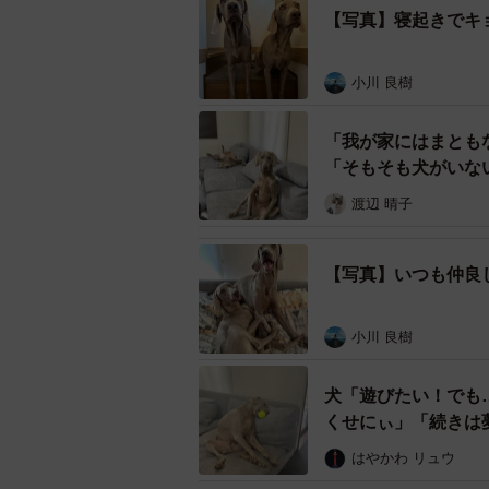
【写真】寝起きでキ
小川 良樹
「我が家にはまとも
「そもそも犬がいな
渡辺 晴子
【写真】いつも仲良
小川 良樹
寝起きでキョトンとしてるるぴ
犬「遊びたい！でも
るぴろあワイマラナーさんに当時の
くせにぃ」「続きは
はやかわ リュウ
ーーこの時はどういう状況だったの