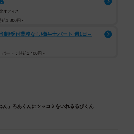
務
の投稿にリプ欄では、
北オフィス
給1,800円～
当制/受付業務なし/衛生士パート 週1日～
にヒト！笑」
パート：時給1,400円～
人が入ってるんじゃないかと疑う人が続出。
ねん」ろあくんにツッコミをいれるるぴくん