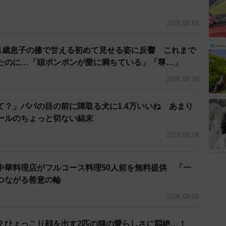
2026.08.08
 1歳息子の膝で甘える初めて見せる姿に反響 これまで
たのに…「頭ポンポンが愛に満ちている」「尊…」
2026.08.08
て？」パパの目の前に陣取る犬に1.4万いいね あまり
ールのちょっと切ない結末
2026.08.08
中華料理店がフルコース料理50人前を無料提供 「一
つながる善意の輪
2026.08.08
？ひょっこり顔を出す2匹の猫の愛らしさに悶絶…！