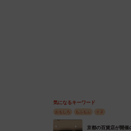
「ろあはどちらかと言うと私（ママ
てきて、もたれかかってそのまま寝
ーーろあくんは写真の後もこうして
「ろあは全く動こうとしなかったの
ました。笑」
気になるキーワード
おもしろ
もふもふ
イヌ
京都の百貨店が開催