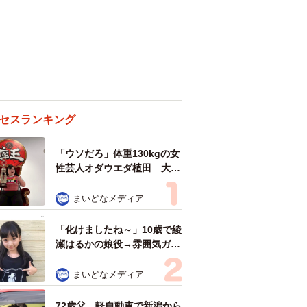
セスランキング
「ウソだろ」体重130kgの女
性芸人オダウエダ植田 大学
時代のほっそり姿に「マジ
で」
まいどなメディア
「化けましたね～」10歳で綾
瀬はるかの娘役→雰囲気ガラ
リの18歳に成長 「メイクで
雰囲気が」「宝塚に入れそ
まいどなメディア
う」
72歳父、軽自動車で新潟から