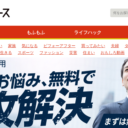
もふもふ
ライフハック
い
家族
気になる
ビフォーアフター
買ってみたい
夫婦
生きる
スポーツ
ファッション
災害
住まい
おもしろ動画