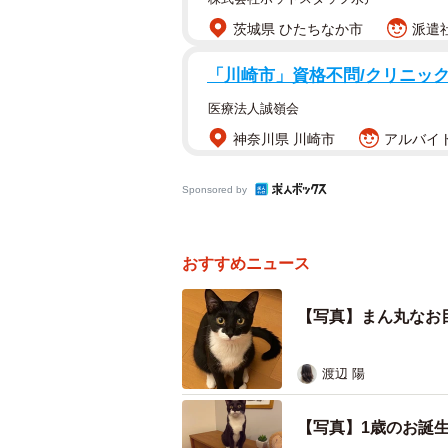
茨城県 ひたちなか市
派遣社
「川崎市」資格不問/クリニックの
医療法人誠嶺会
神奈川県 川崎市
アルバイト
Sponsored by
おすすめニュース
【写真】まん丸なお
渡辺 陽
【写真】1歳のお誕