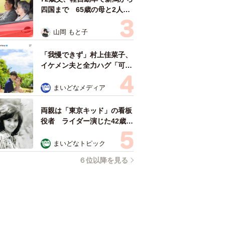
四国まで 65歳の母と2人で
3泊4日の旅 パーキングの休
憩まで分刻み… 「大学生で
山岡 もと子
も組まねえよ！」
「我慢できず」村上佳菜子、
イケメン夫と全力ハグ「可愛
いふたり」「素敵なご夫婦」
まいどなメディア
両親は「東京キッド」の看板
役者 ライダー演じた42歳元
俳優が再婚妻との「ウエディ
ングフォト」計画を明言
まいどなトピック
「センスあるカメラマン求
６位以降を見る
む」