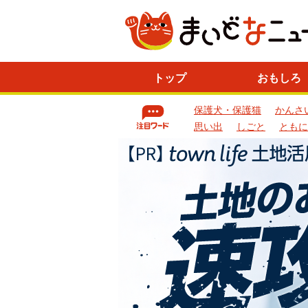
ニ
トップ
おもしろ
ュ
ー
保護犬・保護猫
かんさ
ス
一
思い出
しごと
ともに
覧