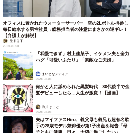
オフィスに置かれたウォーターサーバー 空の2Lボトル持参し
毎日給水する男性社員→総務担当者の注意にまさかの逆ギレ！
【弁護士が解説】
長澤 芳子
2026.08.08
「我慢できず」村上佳菜子、イケメン夫と全力
ハグ「可愛いふたり」「素敵なご夫婦」
まいどなメディア
2026.08.08
何かと人に舐められた黒髪時代 30代後半で金
髪デビューしたら…人生が激変！【漫画】
海川 まこと
2026.08.08
夫はマイファスHiro、義父母も義兄も超有名歌
手の28歳モデル兼俳優が第1子出産を報告「母
子ともに健康…日々、大切に過ごしたい」