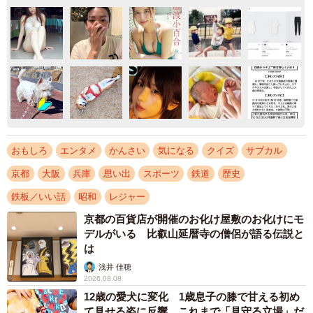
おもしろ
エンタメ
かんさい
気になる
クイズ
サブカル
京都
大阪
兵庫
思い出
スポーツ
鉄道
歴史
鉄板／いい話
昭和
レジャー
京都の百貨店が開催のお化け屋敷のお化けにモ
デルがいる 比叡山延暦寺の僧侶が語る伝説と
は
浅井 佳穂
2026.08.08
12歳の愛犬に変化 1歳息子の膝で甘える初め
て見せる姿に反響 これまで「見守る立場」だ