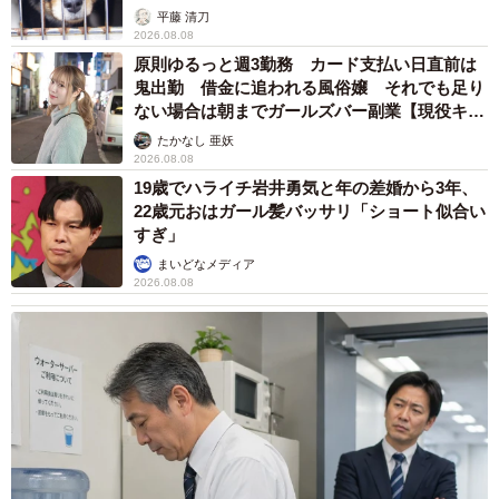
平藤 清刀
2026.08.08
原則ゆるっと週3勤務 カード支払い日直前は
鬼出勤 借金に追われる風俗嬢 それでも足り
ない場合は朝までガールズバー副業【現役キャ
ストに取材】
たかなし 亜妖
2026.08.08
19歳でハライチ岩井勇気と年の差婚から3年、
22歳元おはガール髪バッサリ「ショート似合い
すぎ」
まいどなメディア
2026.08.08