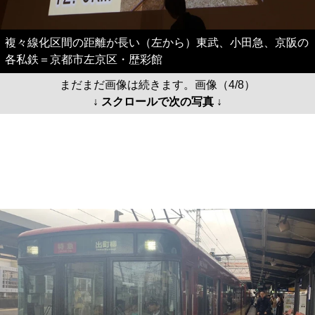
複々線化区間の距離が長い（左から）東武、小田急、京阪の
各私鉄＝京都市左京区・歴彩館
まだまだ画像は続きます。画像（4/8）
↓ スクロールで次の写真 ↓