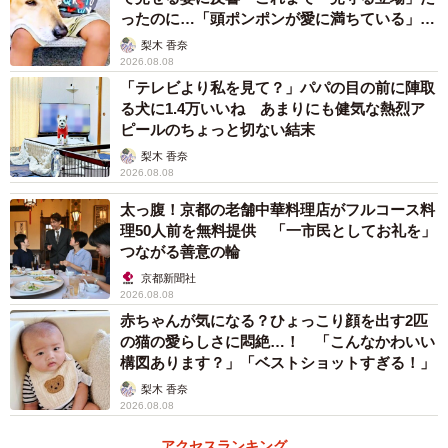
ったのに…「頭ポンポンが愛に満ちている」
「尊…」
梨木 香奈
2026.08.08
「テレビより私を見て？」パパの目の前に陣取
る犬に1.4万いいね あまりにも健気な熱烈ア
ピールのちょっと切ない結末
梨木 香奈
2026.08.08
太っ腹！京都の老舗中華料理店がフルコース料
理50人前を無料提供 「一市民としてお礼を」
つながる善意の輪
京都新聞社
2026.08.08
赤ちゃんが気になる？ひょっこり顔を出す2匹
の猫の愛らしさに悶絶…！ 「こんなかわいい
構図あります？」「ベストショットすぎる！」
梨木 香奈
2026.08.08
アクセスランキング