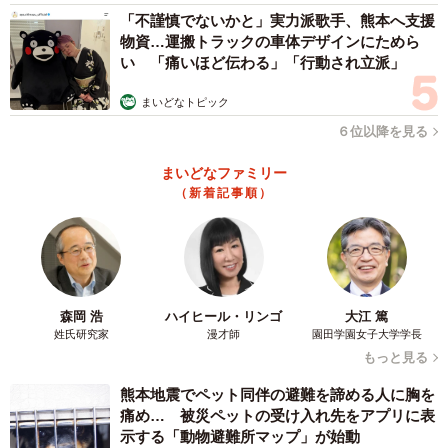
「不謹慎でないかと」実力派歌手、熊本へ支援
物資…運搬トラックの車体デザインにためら
い 「痛いほど伝わる」「行動され立派」
まいどなトピック
６位以降を見る
まいどなファミリー
（新着記事順）
森岡 浩
ハイヒール・リンゴ
大江 篤
姓氏研究家
漫才師
園田学園女子大学学長
もっと見る
熊本地震でペット同伴の避難を諦める人に胸を
痛め… 被災ペットの受け入れ先をアプリに表
示する「動物避難所マップ」が始動