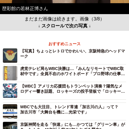
歴彩館の若林正博さん
まだまだ画像は続きます。画像（3/8）
↓ スクロールで次の写真 ↓
おすすめニュース
【写真】ちょっとレトロでかわいい、京阪特急のヘッドマ
ーク
虎党テレビ局もWBC決勝は…「みんなリモートでWBC取
材中です」全員不在のホワイトボード「プロ野球の仕事し
ながら気にしてた」
【WBC】アメリカ応援団もトランペット演奏？陽気なメ
ロディー響き話題、ロッキーズの投手登板で「ロッキー」
など
WBCでも大注目、トレンド常連「加古川の人」って？
加古川市「大舞台を機に…光栄です」
京阪神間を走る「快速」にも…かつては「グリーン車」が