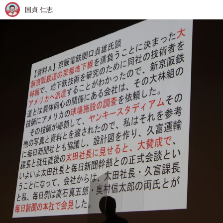
国貞 仁志