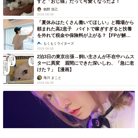
すと「おじ猫」だって可愛くなったよ！
鶴野 浩己
2026.08.08
「夏休みはたくさん働いてほしい」と職場から
頼まれた高2息子 バイトで稼ぎすぎると扶養
を外れて税金や保険料が上がる？【FPが解
説】
もくもくライターズ
2026.08.08
2泊3日の東京出張→飼い主さんが不在中ハムス
ターに異変 眉間にできた深いしわ、「急に老
けた？」【漫画】
海川 まこと
2026.08.08