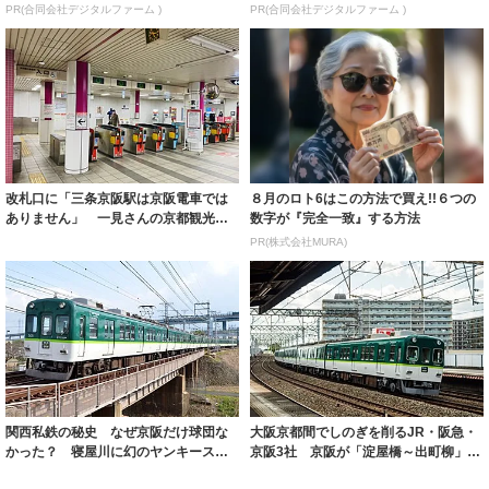
PR(合同会社デジタルファーム )
PR(合同会社デジタルファーム )
改札口に「三条京阪駅は京阪電車では
８月のロト6はこの方法で買え!!６つの
ありません」 一見さんの京都観光客
数字が『完全一致』する方法
「？？？」 ...
PR(株式会社MURA)
関西私鉄の秘史 なぜ京阪だけ球団な
大阪京都間でしのぎを削るJR・阪急・
かった？ 寝屋川に幻のヤンキースタ
京阪3社 京阪が「淀屋橋～出町柳」な
ジアム構想「...
のに異議...