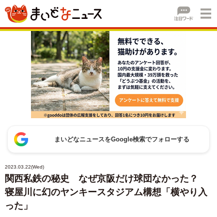
まいどなニュースをGoogle検索でフォローする
2023.03.22(Wed)
関西私鉄の秘史 なぜ京阪だけ球団なかった？
寝屋川に幻のヤンキースタジアム構想「横やり入
った」