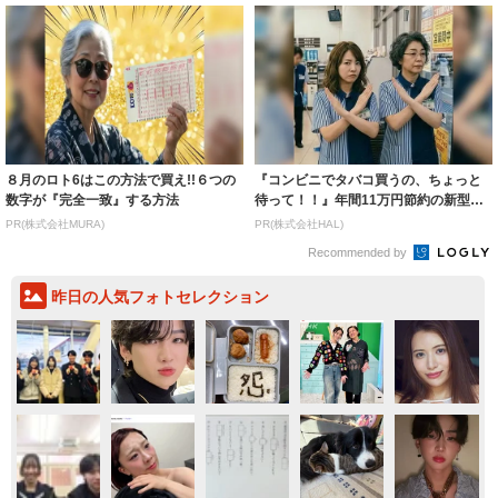
８月のロト6はこの方法で買え!!６つの
『コンビニでタバコ買うの、ちょっと
数字が『完全一致』する方法
待って！！』年間11万円節約の新型タ
バコ
PR(株式会社MURA)
PR(株式会社HAL)
Recommended by
昨日の人気フォトセレクション