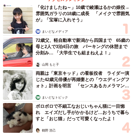
「化けましたね～」10歳で綾瀬はるかの娘役→
雰囲気ガラリの18歳に成長 「メイクで雰囲気
が」「宝塚に入れそう」
まいどなメディア
72歳父、軽自動車で新潟から四国まで 65歳の
母と2人で3泊4日の旅 パーキングの休憩まで
分刻み… 「大学生でも組まねえよ！」
山岡 もと子
両親は「東京キッド」の看板役者 ライダー演
じた42歳元俳優が再婚妻との「ウエディングフ
ォト」計画を明言 「センスあるカメラマン求
む」
まいどなトピック
ボロボロで不細工なおじいちゃん猫に一目惚
れ エイズだし手がかかるけど…おうちで暮ら
すと「おじ猫」だって可愛くなったよ！
鶴野 浩己