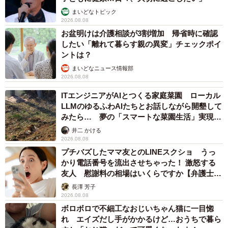
まいどなトピック
2026.08.08
お盆明けは介護相談が3割増加 帰省時に確認
したい「離れて暮らす親の異変」チェックポイ
ントは？
まいどなニュース情報部
2026.08.08
ITエンジニアがAIとつくる家庭菜園 ローカル
LLMのゆるふわAIたちとお話しながら開墾して
みたら… 夢の「スマートな菜園生活」実現な
るか
井二 かける
2026.08.08
プチバズしたママ友とのLINEスクショ うっ
かり電話番号を流出させちゃった！ 激怒する
友人 慰謝料の相場はいくらですか【弁護士が
解説】
長澤 芳子
2026.08.08
ボロボロで不細工なおじいちゃん猫に一目惚
れ エイズだし手がかかるけど…おうちで暮ら