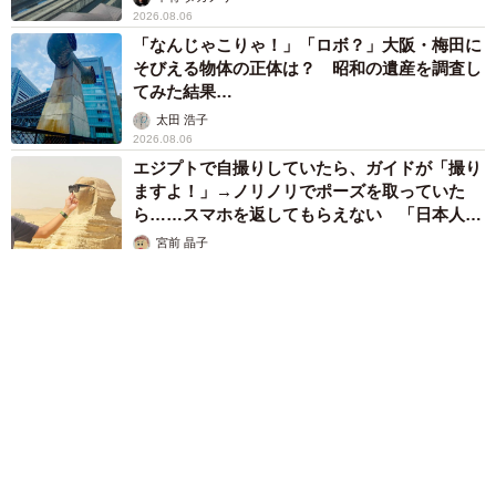
2026.08.06
「なんじゃこりゃ！」「ロボ？」大阪・梅田に
そびえる物体の正体は？ 昭和の遺産を調査し
てみた結果…
太田 浩子
2026.08.06
エジプトで自撮りしていたら、ガイドが「撮り
ますよ！」→ノリノリでポーズを取っていた
ら……スマホを返してもらえない 「日本人は
カモ代表かも」「私は6時間で3万円払った」
宮前 晶子
2026.08.06