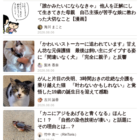
「誰かみたいにならなきゃ」 他人を正解にし
て生きてきた母親 自己主張が苦手な娘に教わ
った大切なこと【漫画】
海川 まこと
2026.08.06
「かわいいストーカーに追われています」甘え
ん坊な元保護猫 最後は飼い主にダイブする姿
に「間違いなく犬」「完全に親子」と反響
梨木 香奈
2026.08.06
がんと片目の失明、3時間おきの壮絶な介護を
乗り越えた猫 「叶わないかもしれない」と覚
悟した19歳の誕生日を迎えて感動
古川 諭香
2026.08.06
「カニにアジをあげると青くなる」ほんと
に！？ 「自然の染色技術が凄い」と話題に
その理由とは…？
竹中 友一（RinToris）
2026.08.06