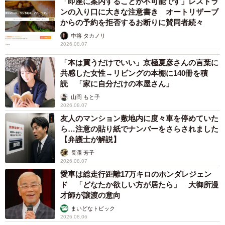
「即座に案内することが不可能です」レストラ
ンの入り口に大きな注意書き オートリザーブ
からの予約を拒否するお断りに賛同者続々
中将 タカノリ
2026.08.07
「本は買うだけでいい」京極夏彦さんの言葉に
共感した女性→リビングの本棚に140冊を積
読 「家に自分だけの本屋さん」
山岡 もと子
2026.08.07
友人のマンション敷地内に度々車を停めていた
ら…注意の貼り紙でナンバーをさらされました
6/6
【弁護士が解説】
長澤 芳子
温かい里親さん一家のもと、エーフは見事第2の犬生を掴みました
2026.08.07
愛車は総走行距離17万キロのホンダレジェン
ド 「どなたか欲しい方が居たら」 大御所漫
才師が譲渡の意向
万全の体制を用意してもらったところで、エーフは見事ピ
まいどなトピック
ースワンコを卒業することになりました。
2026.08.06