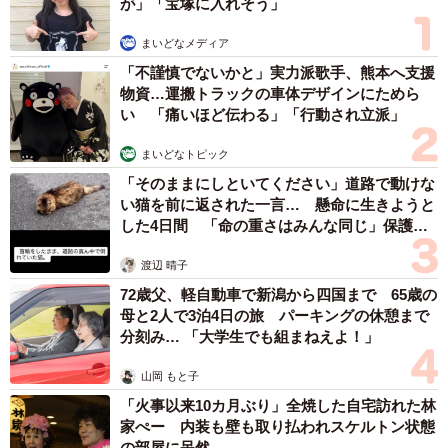
が」「宝塚に入れそう」
ただし、多頭飼育崩壊という、おそらくは放置に近い状態
まいどなメディア
だった過去を持つエーフですので、こういった人間との交
「不謹慎でないかと」実力派歌手、熊本へ支援
流を怖がってしまうことはよくわかります。数多くの保護
物資…運搬トラックの車体デザインにためら
犬と触れ合ってきたスタッフは、こういった生い立ちや性
い 「痛いほど伝わる」「行動され立派」
格を理解した上で、エーフのペースに合わせて根気強くト
まいどなトピック
レーニングを重ねることにしました。
「そのままにしといてください」道路で動けな
い猫を前に返された一言… 懸命に生きようと
たとえば散歩の際などには、スタッフはエーフの歩調に合
した4日間 「命の重さはみんな同じ」保護団
わせるのと合わせて、できるだけ多くのアイコンタクトを
体代表の訴え
渡辺 晴子
取りました。また、お風呂に入る際などにもできるだけ声
72歳父、軽自動車で新潟から四国まで 65歳の
がけをするようにしました。
母と2人で3泊4日の旅 パーキングの休憩まで
分刻み… 「大学生でも組まねえよ！」
しばらくするとエーフはパニックを起こさなくなり、少し
山岡 もと子
ずつスタッフに心を開きはじめ、ついには笑顔を見せてく
「火事以来10カ月ぶり」全焼した自宅訪れた林
れるようになりました。
家ぺー 内装も壁も取り払われスケルトン状態
の部屋に呆然