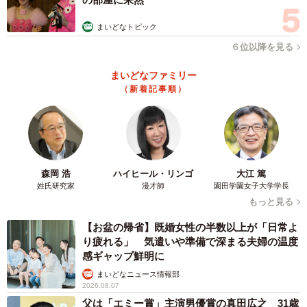
2022年、エーフは譲渡センターに移動しました。新しい里
まいどなトピック
親さんを見つけるための施設ですが、慣れない場所や知ら
ない人がいるとエーフはまた怖がり固まってしまいます。
６位以降を見る
しかし、それも保護当初ほどではありません。環境に馴
まいどなファミリー
れ、たとえば知らない人がそばにいても食事ができるよう
（新着記事順）
になりました。これなら里親さん探しもスムーズにできそ
うです。
森岡 浩
ハイヒール・リンゴ
大江 篤
姓氏研究家
漫才師
園田学園女子大学学長
もっと見る
【お盆の帰省】既婚女性の半数以上が「日常よ
り疲れる」 気遣いや準備で深まる夫婦の温度
感ギャップ鮮明に
まいどなニュース情報部
2026.08.07
父は「エミー賞」主演男優賞の真田広之 31歳