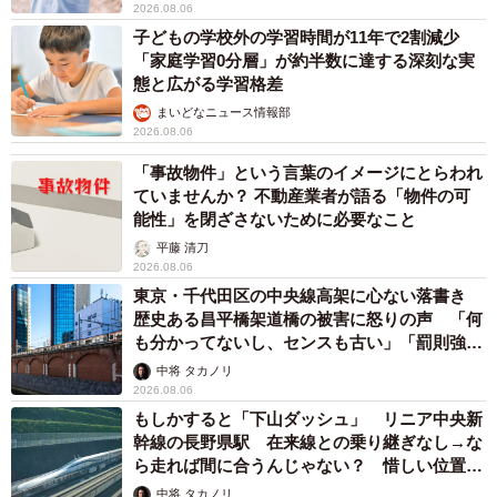
2026.08.06
子どもの学校外の学習時間が11年で2割減少
「家庭学習0分層」が約半数に達する深刻な実
態と広がる学習格差
まいどなニュース情報部
2026.08.06
「事故物件」という言葉のイメージにとらわれ
ていませんか？ 不動産業者が語る「物件の可
能性」を閉ざさないために必要なこと
平藤 清刀
2026.08.06
東京・千代田区の中央線高架に心ない落書き
歴史ある昌平橋架道橋の被害に怒りの声 「何
も分かってないし、センスも古い」「罰則強化
して」
中将 タカノリ
2026.08.06
もしかすると「下山ダッシュ」 リニア中央新
幹線の長野県駅 在来線との乗り継ぎなし→な
ら走れば間に合うんじゃない？ 惜しい位置関
係が反響
中将 タカノリ