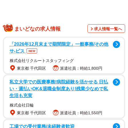
2/6
まいどなの求人情報
求人情報一覧へ
保護当初のエーフ。体全体が汚れ、視線もうつろでした
「2026年12月末まで期間限定」一般事務/その他
サ-ビス
NEW
株式会社リクルートスタッフィング
東京都 千代田区
派遣社員：時給1,800円
私立大学での医療事務!病院経験を活かせる 日払
い・週払いOK&退職金制度あり!残業少なめで私
生活も充実
株式会社日輪
東京都 千代田区
派遣社員：時給1,550円
工場での受付業務/未経験者歓迎