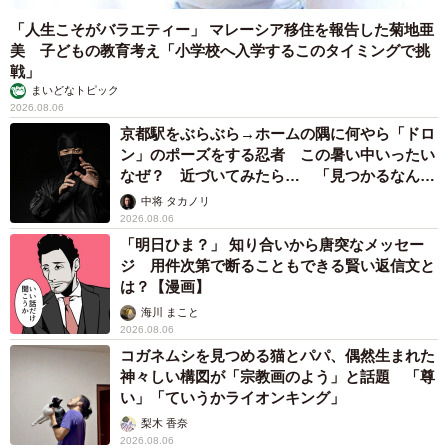
「人生こそがバラエティー」 マレーシア移住を報告した菊地亜
美 子どもの教育考え「小学校へ入学するこのタイミングで挑
戦」
まいどなトピック
2026.08.06
京都駅をぶらぶら→ホームの隅に何やら「ドロ
ン」のポーズをする忍者 この暑い中いったい
なぜ？ 近づいてみたら… 「見つかるなんて
未熟」
中将 タカノリ
2026.08.06
「明日ひま？」 知り合いから唐突なメッセー
ジ 用件次第で断ることもできる賢い返信文と
は？【漫画】
海川 まこと
2026.08.06
コガネムシを見つめる猫とパパ、偶然生まれた
神々しい構図が「宗教画のよう」と話題 「尊
い」「ていうかライオンキング」
梨木 香奈
2026.08.06