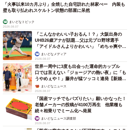
「火事以来10カ月ぶり」全焼した自宅訪れた林家ぺー 内装も
プされたエーフの写真を見て、ビビッときたらしく、今一
壁も取り払われスケルトン状態の部屋に呆然
度連絡をくれました。
まいどなトピック
2026.08.07
「この子（エーフ）のことが知りたい」と言い会いに来て
「こんなかわいい子おるん！？」大阪出身の
くれました。息子の優しいお兄ちゃんも一緒でした。
UHB26歳アナが話題…父は元プロ野球選手
「アイドルさんよりかわいい」「めちゃ爽や
事前に聞いたエーフの性格も十分理解し、正式に譲渡を決
か」
まいどなメディア
めるまで、何度も何度も譲渡センターに通われました。
2026.08.07
世界一周中に3度も出会った運命的カップル
口では言えない「ジョージアの熱い夜」に「も
やがて、里親希望者さんはエーフを迎え入れる決心をしま
うやめぇや！」藤井が猛ツッコミ連発【新婚さ
した。自宅では、家族全員でエーフを迎え入れる環境作り
ん】
まいどなニュース
をしました。
2026.08.07
「国産マッチでもバズりたい」願いかなった！
老舗メーカーの投稿が4100万再生 他業種も
優しい里親さんには怖がる素振りを見せず第2の
続々相乗りでミーム化へ発展
犬生へ
まいどなニュース調査部
2026.08.07