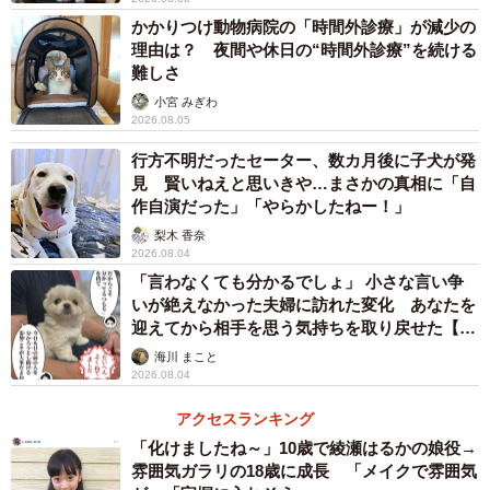
かかりつけ動物病院の「時間外診療」が減少の
理由は？ 夜間や休日の“時間外診療”を続ける
難しさ
小宮 みぎわ
2026.08.05
行方不明だったセーター、数カ月後に子犬が発
見 賢いねえと思いきや…まさかの真相に「自
作自演だった」「やらかしたねー！」
4/6
梨木 香奈
2026.08.04
散歩中も不安げな表情を浮かべています
「言わなくても分かるでしょ」 小さな言い争
いが絶えなかった夫婦に訪れた変化 あなたを
迎えてから相手を思う気持ちを取り戻せた【漫
画】
海川 まこと
散歩トレーニングもなかなか大変でした。エーフは人間の
2026.08.04
ちょっとした動きや音に反応してしまうことから、ハーネ
アクセスランキング
スの装着時、散歩中のスタッフのちょっとした動作にその
「化けましたね～」10歳で綾瀬はるかの娘役→
都度反応し、パニックに陥ります。
雰囲気ガラリの18歳に成長 「メイクで雰囲気