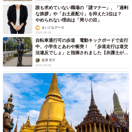
誰も求めていない職場の「謎マナー」、「過剰
な挨拶」や「お土産配り」を抑えた1位は？
やめられない理由は「周りの目」
まいどなデータ
2026.08.06
自転車通行可の歩道 電動キックボードで走行
中、小学生とあわや衝突！ 「歩道走行は道交
法違反でしょ」と指摘されました【弁護士が解
説】
長澤 芳子
2026.08.06