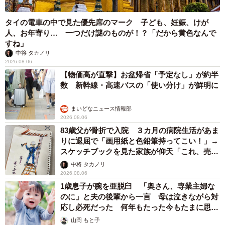
タイの電車の中で見た優先席のマーク 子ども、妊娠、けが
人、お年寄り… 一つだけ謎のものが！？「だから黄色なんで
すね」
中将 タカノリ
2026.08.06
【物価高が直撃】お盆帰省「予定なし」が約半
数 新幹線・高速バスの「使い分け」が鮮明に
まいどなニュース情報部
2026.08.06
83歳父が骨折で入院 ３カ月の病院生活があま
りに退屈で「画用紙と色鉛筆持ってこい！」→
スケッチブックを見た家族が仰天「これ、売れ
ますよ…」
中将 タカノリ
2026.08.06
1歳息子が腕を亜脱臼 「奥さん、専業主婦な
のに」と夫の後輩から一言 母は泣きながら対
応し必死だった 何年もたった今もたまに思い
出し…
山岡 もと子