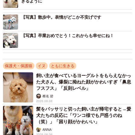
きるように
【写真】散歩中。表情がどこか不安げです
【写真】卒業おめでとう！これからも幸せにね！
3/6
保護犬・保護猫
イヌ
ともに生きる
お風呂に入れられるエーフ
飼い主が食べているヨーグルトをもらえなかっ
た犬さん、爆裂に拗ねた顔がかわいすぎ「鼻息
フスフス」「反則レベル」
エーフのペースに合わせて根気強くトレーニング
椎名 碧
2026.08.06
髪をバッサリと切った飼い主が帰宅すると→愛
犬たちの反応に「ワンコ様でも戸惑うのね
（笑）」「困り顔がかわいい」
ANNA
2026.08.06