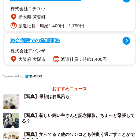
エーフを保護したのは、保護犬の譲渡活動を通し、「犬の
株式会社ニチユウ
殺処分ゼロ」を目指すピースワンコ・ジャパン（以下、ピ
栃木県 芳賀町
ースワンコ）。エーフを含む多頭飼育崩壊から保護された7
派遣社員：時給1,400円～1,750円
頭のワンコを引き出し、団体のシェルターへと連れて帰り
総合病院での経理事務
ました。
株式会社アバンザ
シェルター内の検疫犬舎で体調検査やワクチンの摂取を行
大阪府 大阪市
派遣社員：時給1,400円
い、別の犬舎へと移動。こちらで譲渡を視野に入れたさま
ざまなトレーニングを行うわけですが、8頭の中でも特にエ
Sponsored by
ーフは、触られたり抱っこされることがとてもイヤな様
おすすめニュース
子。エーフは特に怖がりのワンコでした。
【写真】最初はお風呂も
【写真】新しい飼い主さんと記念撮影。ちょっと緊張して
る？
【写真】笑ってる？他のワンコとも仲良く過ごすことがで