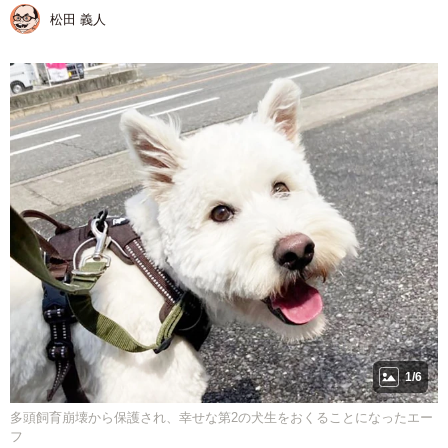
松田 義人
1/6
多頭飼育崩壊から保護され、幸せな第2の犬生をおくることになったエー
フ