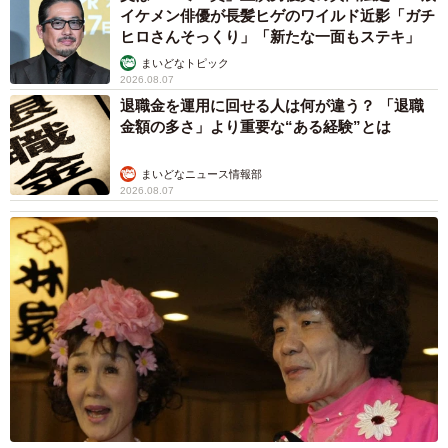
イケメン俳優が長髪ヒゲのワイルド近影「ガチ
ヒロさんそっくり」「新たな一面もステキ」
まいどなトピック
2026.08.07
5/6
退職金を運用に回せる人は何が違う？ 「退職
他のワンコとも仲良く過ごすことができるようになりました
金額の多さ」より重要な“ある経験”とは
まいどなニュース情報部
2026.08.07
「エーフのことが知りたい」…里親希望者さんが
現れた
譲渡センターにある里親希望者さんが訪れました。幼い頃
から保護犬と接し、最期まで看取られてきた経験がある方
で、当初はエーフと別のワンコを迎え入れることを検討さ
れていました。しかし、そのワンコを迎え入れた後の生活
などを総合的に検討され、一度は断念されました。
しかし、この里親希望者さんは後日インスタグラムにアッ