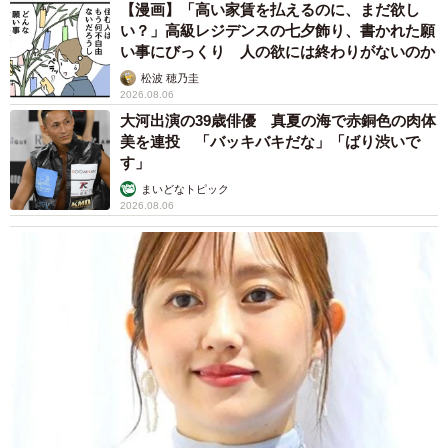
【漫画】「高い家賃を払えるのに、まだ欲し
い？」高級レジデンスの七夕飾り、書かれた願
譲渡センターを後にする際、エーフはすんなりと里親さん
い事にびっくり 人の欲には終わりがないのか
の腕の中に抱かれ、怖がるそぶりはありませんでした。こ
松波 穂乃圭
の日までにエーフに対し温かく接した里親さんを信頼して
2026.08.06
のことでしょう。
大河出演の39歳俳優 真夏の海で赤銅色の肉体
美を連投 「バッキバキだな」「ばり渋いで
す」
スタッフは「エーフ。卒業おめでとう。これからも幸せに
まいどなトピック
ね」と送り出しました。
2026.08.06
ピースワンコ・ジャパン
https://peace-wanko.jp/