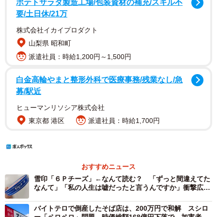
ポテトサラダ製造工場/包装資材の補充/スキル不
要/土日休/21万
株式会社イカイプロダクト
山梨県 昭和町
派遣社員：時給1,200円～1,500円
白金高輪やまと整形外科で医療事務/残業なし/急
募/駅近
ヒューマンリソシア株式会社
東京都 港区
派遣社員：時給1,700円
おすすめニュース
雪印「６Ｐチーズ」←なんて読む？ 「ずっと間違えてた
なんて」「私の人生は嘘だったと言うんですか」衝撃広が
る
バイトテロで倒産したそば店は、200万円で和解 スシロ
ー「ペロペロ」問題…時価総額168億円下落で、加害者の