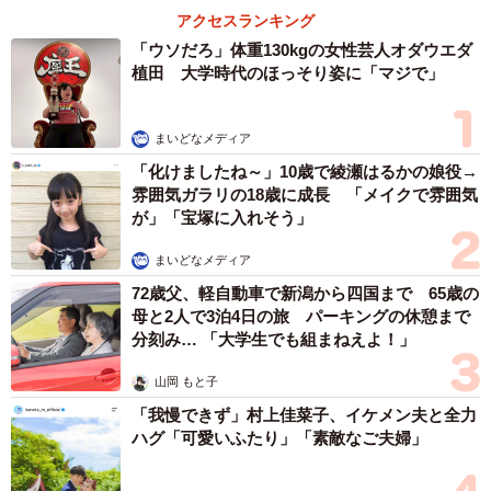
アクセスランキング
「ウソだろ」体重130kgの女性芸人オダウエダ
植田 大学時代のほっそり姿に「マジで」
まいどなメディア
「化けましたね～」10歳で綾瀬はるかの娘役→
雰囲気ガラリの18歳に成長 「メイクで雰囲気
が」「宝塚に入れそう」
まいどなメディア
72歳父、軽自動車で新潟から四国まで 65歳の
母と2人で3泊4日の旅 パーキングの休憩まで
分刻み… 「大学生でも組まねえよ！」
山岡 もと子
「我慢できず」村上佳菜子、イケメン夫と全力
ハグ「可愛いふたり」「素敵なご夫婦」