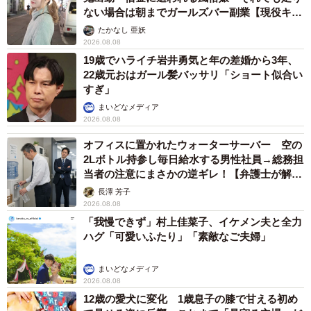
ない場合は朝までガールズバー副業【現役キャ
ストに取材】
たかなし 亜妖
2026.08.08
19歳でハライチ岩井勇気と年の差婚から3年、
22歳元おはガール髪バッサリ「ショート似合い
すぎ」
まいどなメディア
2026.08.08
オフィスに置かれたウォーターサーバー 空の
2Lボトル持参し毎日給水する男性社員→総務担
当者の注意にまさかの逆ギレ！【弁護士が解
説】
長澤 芳子
2026.08.08
「我慢できず」村上佳菜子、イケメン夫と全力
ハグ「可愛いふたり」「素敵なご夫婦」
まいどなメディア
2026.08.08
12歳の愛犬に変化 1歳息子の膝で甘える初め