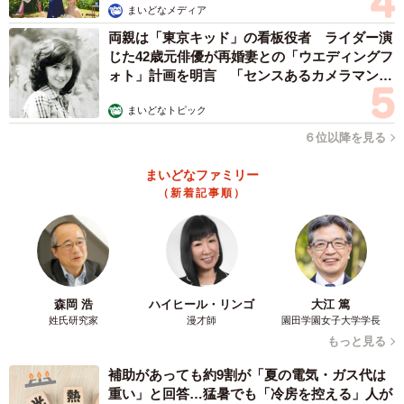
まいどなメディア
両親は「東京キッド」の看板役者 ライダー演
じた42歳元俳優が再婚妻との「ウエディングフ
ォト」計画を明言 「センスあるカメラマン求
む」
まいどなトピック
６位以降を見る
まいどなファミリー
（新着記事順）
森岡 浩
ハイヒール・リンゴ
大江 篤
姓氏研究家
漫才師
園田学園女子大学学長
もっと見る
補助があっても約9割が「夏の電気・ガス代は
重い」と回答…猛暑でも「冷房を控える」人が