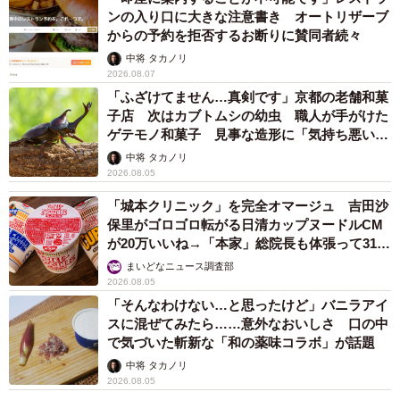
ンの入り口に大きな注意書き オートリザーブ
からの予約を拒否するお断りに賛同者続々
中将 タカノリ
2026.08.07
「ふざけてません…真剣です」京都の老舗和菓
子店 次はカブトムシの幼虫 職人が手がけた
ゲテモノ和菓子 見事な造形に「気持ち悪いく
らいリアル」
中将 タカノリ
2026.08.05
「城本クリニック」を完全オマージュ 吉田沙
保里がゴロゴロ転がる日清カップヌードルCM
が20万いいね→「本家」総院長も体張って31万
いいね
まいどなニュース調査部
2026.08.05
「そんなわけない…と思ったけど」バニラアイ
スに混ぜてみたら……意外なおいしさ 口の中
で気づいた斬新な「和の薬味コラボ」が話題
中将 タカノリ
2026.08.05