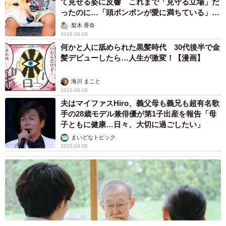
て見せる姿に反響 これまで「見守る立場」だ
ったのに…「頭ポンポンが愛に満ちている」
「尊…」
梨木 香奈
2026.08.08
何かと人に舐められた黒髪時代 30代後半で金
髪デビューしたら…人生が激変！【漫画】
海川 まこと
2026.08.08
夫はマイファスHiro、義父母も義兄も超有名歌
手の28歳モデル兼俳優が第1子出産を報告「母
子ともに健康…日々、大切に過ごしたい」
まいどなトピック
2026.08.08