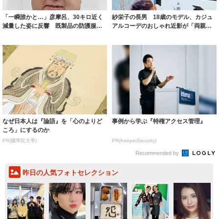
「一瞬誰かと…」彦摩呂、30キロ近く
紗栄子の長男 18歳のモデル、カジュ
減量した姿に反響 既製品の防護服が
アルコーデのおしゃれ近影が「両親の
着られると...
いいとこ取...
なぜ日本人は『論語』を「心のよりど
事例から学ぶ『特権アクセス管理』
ころ」にするのか
PR(國學院大學)
PR(KeeperSecurity)
Recommended by
昨日の人気フォトセレクション