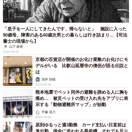
「息子を一人にしてきたんです、帰らないと」 施設に入った
90歳母、障害のある60歳次男との暮らしは行き詰まり…【司法
書士の現場から】
山下 静香
2026.08.08
京都の百貨店が開催のお化け屋敷のお化けにモ
デルがいる 比叡山延暦寺の僧侶が語る伝説と
は
浅井 佳穂
2026.08.08
熊本地震でペット同伴の避難を諦める人に胸を
痛め… 被災ペットの受け入れ先をアプリに表
示する「動物避難所マップ」が始動
平藤 清刀
2026.08.08
原則ゆるっと週3勤務 カード支払い日直前は
鬼出勤 借金に追われる風俗嬢 それでも足り