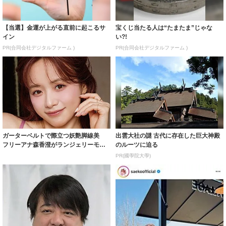
【当選】金運が上がる直前に起こるサ
宝くじ当たる人は“たまたま”じゃな
イン
い?!
PR(合同会社デジタルファーム )
PR(合同会社デジタルファーム )
ガーターベルトで際立つ妖艶脚線美
出雲大社の謎 古代に存在した巨大神殿
フリーアナ森香澄がランジェリーモデ
のルーツに迫る
ルに ｢PE...
PR(國學院大學)