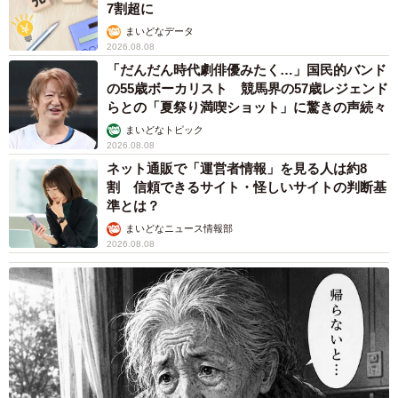
7割超に
まいどなデータ
2026.08.08
「だんだん時代劇俳優みたく…」国民的バンド
の55歳ボーカリスト 競馬界の57歳レジェンド
らとの「夏祭り満喫ショット」に驚きの声続々
まいどなトピック
2026.08.08
ネット通販で「運営者情報」を見る人は約8
割 信頼できるサイト・怪しいサイトの判断基
準とは？
まいどなニュース情報部
2026.08.08