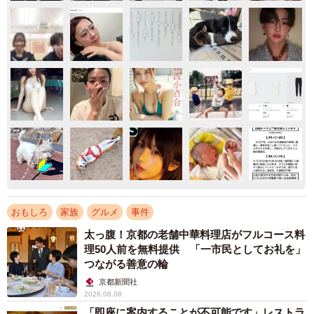
おもしろ
家族
グルメ
事件
太っ腹！京都の老舗中華料理店がフルコース料
理50人前を無料提供 「一市民としてお礼を」
つながる善意の輪
京都新聞社
2026.08.08
「即座に案内することが不可能です」レストラ