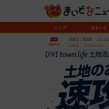
ニ
トップ
おもしろ
ュ
ー
保護犬・保護猫
かんさ
ス
一
くるま
ファッション
覧