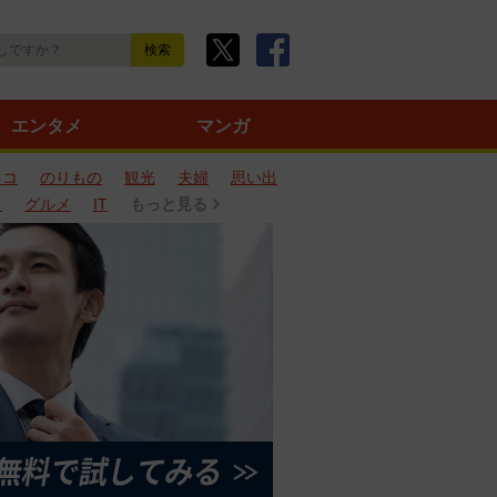
エンタメ
マンガ
ネコ
のりもの
観光
夫婦
思い出
タ
グルメ
IT
もっと見る