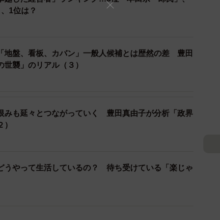
、1位は？
内閣では事実上のナンバー２が経済安全保障担当相の
目を移すと、岸田「総裁」に次ぐ党ナンバー２は茂木敏
「地盤、看板、カバン」一般人候補とは歴然の差 豊田
麻生氏も依然、党の「副総裁」の職にある。政府与党の
の世襲」のリアル（３）
旧通産省（現経済産業省）元官僚の松井さんは１９９
恨みも延々とつながっていく 豊田真由子が分析「政界
院議員時代の０９年には鳩山由紀夫政権で内閣官房副長
２）
主党政権下での副総理の位置付けは自民党の時から大き
が並ぶ官邸５階の「会議室」を副総理の執務室にした
置いたりし、官邸内の指揮系統に混乱が生じたという。
どうやって生活しているの？ 待ち受けている「楽じゃ
高めようと副総理に実権を持たせようとしたが、逆に
えそうだ。松井さんは「大番頭が旦那の代わりを普段か
』である官邸の統治というものを分かっていなかった」