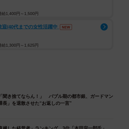
」がいなくて大丈夫？（２０２２年５月、京都府庁）
1,400円～1,500円
どに書かれているものではなく通称なんです」と松井
大臣と違い、副総理は天皇から任命や認証をされること
歓迎/40代までの女性活躍中
NEW
どの閣僚をナンバー２に位置付けるか、内外に示すため
1,300円～1,625円
っているのか。記者は１０月まで３年間東京支社に勤
浮かぶのは、第２次安倍晋三政権から菅義偉内閣まで約
太郎氏だ。
相談を含め総理のアドバイザーになっていた。安倍政
た菅さんという番頭がしっかりしていて、麻生さんとい
「聞き捨てならん！」 バブル期の都市銀、ガードマン
課長」を退散させた“お返しの一言”
は内閣を陰で支える存在であると指摘する。
。小泉純一郎内閣や麻生太郎内閣、そして昨年発足し
その場合、内閣法９条が定める首相の臨時代理の順位は
卓越した経営者」ランキング…3位「本田宗一郎氏」、