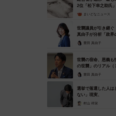
通例官房長官が第１位となる。
2位「松下幸之助氏」
まいどなニュース
ただ閣僚の序列はまた別の話。岸田
高市早苗氏とされている。自民党に
世襲議員が引き継ぐ
充幹事長となるが、副総理を降りた
真由子が分析「政界
多重的な権力構造は理解しづらい。
豊田 真由子
では旧民主党政権はどうだったか。
世襲の宿命、恩義も
４年から官邸に出向経験があり、参
の世襲」のリアル（
官を務めた。松井さんによると、民
豊田 真由子
く変質した。首相や官房長官の部屋
り、大臣職とは別の専従スタッフを
選挙で落選した人は
ない」現実、
民主党政権は政治主導、官邸主導を
権力行使の整理が難しくなったとい
村山 祥栄
らやっては駄目。結局は『権力の館