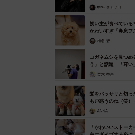
中将 タカノリ
飼い主が食べている
かわいすぎ「鼻息フ
椎名 碧
コガネムシを見つめ
う」と話題 「尊い
梨木 香奈
髪をバッサリと切っ
も戸惑うのね（笑）
ANNA
「かわいいストーカ
主にダイブする姿に