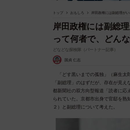
トップ
おもしろ
岸田政権には副総理が
岸田政権には副総理
って何者で、どん
どなどな探検隊（パートナー記事）
国貞 仁志
「どす黒いまでの孤独」（麻生太郎
「副総理」のはずだが、存在が見え
都新聞社の双方向型報道「読者に応
られていた。京都市出身で官邸を熟
２）と副総理について考えた。