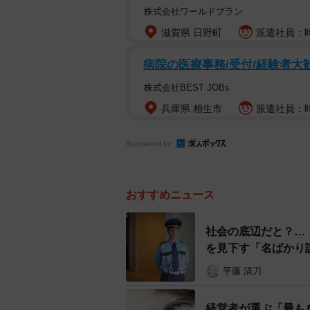
京都で話す岸田首相。「副総理
株式会社ワールドプラン
滋賀県 日野町
派遣社員：時給
「副総理というのは、法律の条文な
さんはまず説明した。確かに首相や
病院の医療事務/受付/経験者大
はない。首相が内閣を構成する際に
株式会社BEST JOBs
のものといえる。
兵庫県 相生市
派遣社員：時給
それでは、副総理にはどんな人がな
Sponsored by
務し官邸を担当したが、ぱっと思い
９年にわたり財務相と兼任した麻生
おすすめニュース
「麻生さんは政局や衆院解散時期の
権が長く続いたのは、官房長官だっ
社会の底辺だと？…
を見下す「名ばかり
う大番頭がいたから」とし、副総理
平藤 清刀
一方、副総理を置かない内閣もある
た岸田内閣も実は、不在のままだ。
経営者が選ぶ「最も