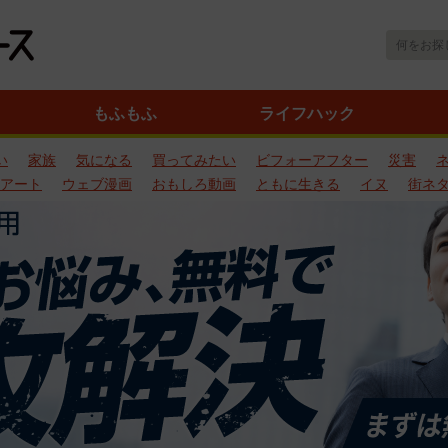
もふもふ
ライフハック
い
家族
気になる
買ってみたい
ビフォーアフター
災害
アート
ウェブ漫画
おもしろ動画
ともに生きる
イヌ
街ネ