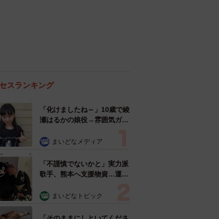
セスランキング
「化けましたね～」10歳で綾
瀬はるかの娘役→雰囲気ガラ
リの18歳に成長 「メイクで
雰囲気が」「宝塚に入れそ
まいどなメディア
う」
「不謹慎でないかと」実力派
歌手、熊本へ支援物資…運搬
トラックの車体デザインにた
めらい 「痛いほど伝わる」
まいどなトピック
「行動され立派」
「そのままにしといてくださ