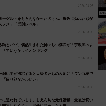
2026.08.06
ヨーグルトをもらえなかった犬さん、爆裂に拗ねた顔が
スフス」「反則レベル」
2026.08.06
る猫とパパ、偶然生まれた神々しい構図が「宗教画のよ
」「ていうかライオンキング」
2026.08.06
た飼い主が帰宅すると→愛犬たちの反応に「ワンコ様で
」「困り顔がかわいい」
2026.08.06
ーに追われています」甘えん坊な元保護猫 最後は飼い
「間違いなく犬」「完全に親子」と反響