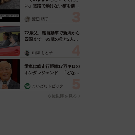
い」道路で動けない猫を前に
返された一言… 懸命に生き
ようとした4日間 「命の重
渡辺 晴子
さはみんな同じ」保護団体代
表の訴え
72歳父、軽自動車で新潟から
四国まで 65歳の母と2人で
3泊4日の旅 パーキングの休
憩まで分刻み… 「大学生で
山岡 もと子
も組まねえよ！」
愛車は総走行距離17万キロの
ホンダレジェンド 「どなた
か欲しい方が居たら」 大御
所漫才師が譲渡の意向
まいどなトピック
６位以降を見る