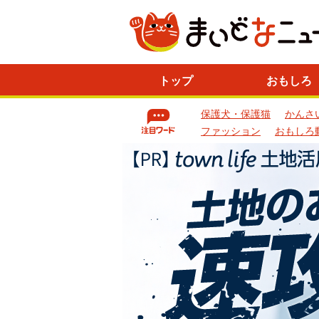
ニ
トップ
おもしろ
ュ
ー
保護犬・保護猫
かんさ
ス
一
ファッション
おもしろ
覧