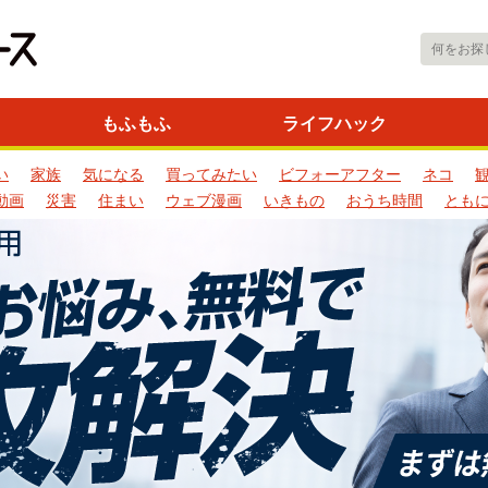
もふもふ
ライフハック
い
家族
気になる
買ってみたい
ビフォーアフター
ネコ
動画
災害
住まい
ウェブ漫画
いきもの
おうち時間
とも