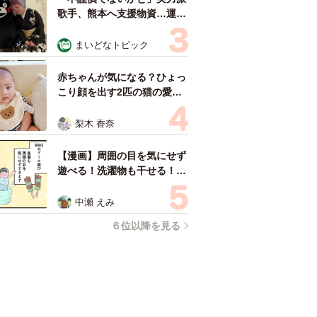
歌手、熊本へ支援物資…運搬
トラックの車体デザインにた
めらい 「痛いほど伝わる」
まいどなトピック
「行動され立派」
赤ちゃんが気になる？ひょっ
こり顔を出す2匹の猫の愛ら
しさに悶絶…！ 「こんなか
わいい構図あります？」「ベ
梨木 香奈
ストショットすぎる！」
【漫画】周囲の目を気にせず
遊べる！洗濯物も干せる！最
近人気の戸建ての「中庭」
ところが…実際住んでみて分
中瀬 えみ
かった後悔ポイント
６位以降を見る