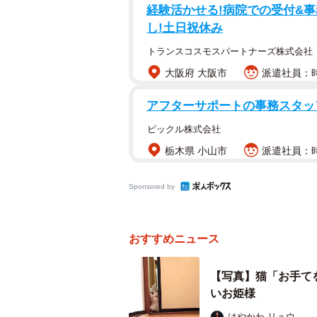
経験活かせる!病院での受付&事務
し!土日祝休み
トランスコスモスパートナーズ株式会社
大阪府 大阪市
派遣社員：時
アフターサポートの事務スタッ
ピックル株式会社
栃木県 小山市
派遣社員：時
Sponsored by
おすすめニュース
【写真】猫「お手て
いお姫様
はやかわ リュウ