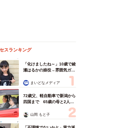
セスランキング
「化けましたね～」10歳で綾
瀬はるかの娘役→雰囲気ガラ
リの18歳に成長 「メイクで
雰囲気が」「宝塚に入れそ
まいどなメディア
う」
72歳父、軽自動車で新潟から
四国まで 65歳の母と2人で
3泊4日の旅 パーキングの休
憩まで分刻み… 「大学生で
山岡 もと子
も組まねえよ！」
「不謹慎でないかと」実力派