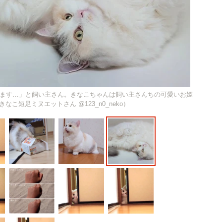
ます…」と飼い主さん。きなこちゃんは飼い主さんちの可愛いお姫
こ短足ミヌエットさん @123_n0_neko）