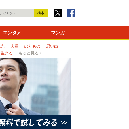
エンタメ
マンガ
観光
夫婦
のりもの
思い出
に生きる
もっと見る