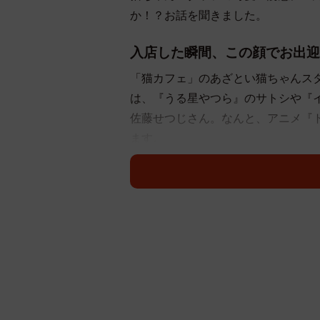
か！？お話を聞きました。
入店した瞬間、この顔でお出迎
「猫カフェ」のあざとい猫ちゃんス
は、『うる星やつら』のサトシや『
佐藤せつじさん。なんと、アニメ『
ます。
「お店に入った瞬間この顔で出迎え
た佐藤さんを一瞬でメロメロにした
ライが殺到しました。
「うーんこれはけしからんw」
「『こんな可愛い私を置いて３０分
「プロの手口だ…」
「しかも、あざとい構図」