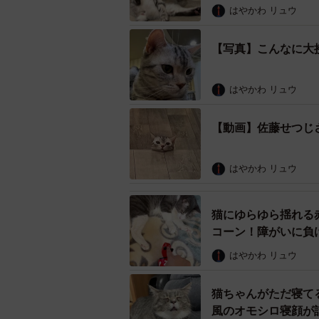
はやかわ リュウ
【写真】こんなに大
はやかわ リュウ
あざと可愛さがプロ級だった猫ちゃんス
【動画】佐藤せつじ
「顔だけでお出迎え」にキュン
ーー生首風でお出迎えしてくれたも
はやかわ リュウ
ているように見えますね。
「３０分くらいで帰ろうと、『猫カ
猫にゆらゆら揺れる
コーン！障がいに負
間、あの写真にある『顔だけでお出
ず、とことんこの猫たちと一緒にい
はやかわ リュウ
猫ちゃんがただ寝て
風のオモシロ寝顔が