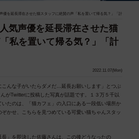
声優を延長滞在させた猫スタッフに絶賛の声「私を置いて帰る気？」「計
人気声優を延長滞在させた猫
「私を置いて帰る気？」「計
2022.11.07(Mon)
にこんな子がいたらダメだ…延長お願いします」とつぶ
o）さんがTwitterに投稿した写真が話題です。１３万５千以
ていたのは、「猫カフェ」の入口にある一段低い場所か
のぞかせ、こちらを見つめている可愛い猫ちゃんスタッ
延長」を即決した佐藤さんは、この後どうなったの