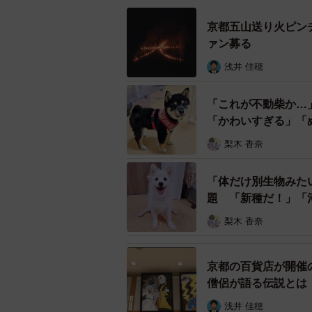
京都五山送り火ピン
ァン募る
浅井 佳穂
「これが不動柴か…
「かわいすぎる」「
梨木 香奈
「体だけ別生物みた
題 「新種だ！」「
梨木 香奈
「猫カフェ」に入った瞬間、もちもちの顔
京都の百貨店が開催
僧侶が語る伝説とは
ーー「猫カフェ」にはよくいらっし
浅井 佳穂