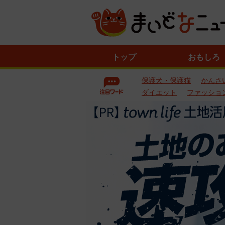
ニ
トップ
おもしろ
ュ
ー
保護犬・保護猫
かんさ
ス
一
ダイエット
ファッショ
覧