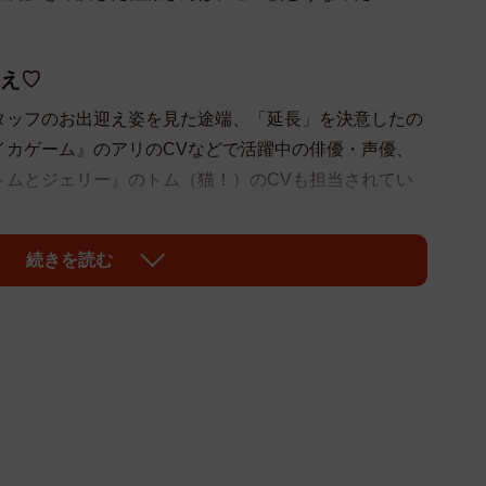
え♡
タッフのお出迎え姿を見た途端、「延長」を決意したの
イカゲーム』のアリのCVなどで活躍中の俳優・声優、
トムとジェリー』のトム（猫！）のCVも担当されてい
続きを読む
られて…延長決定しちゃいました…」とツイートしてい
猫ちゃんスタッフ。そのあざと可愛い姿に、絶賛のリプ
で帰る気？』って顔してますね」