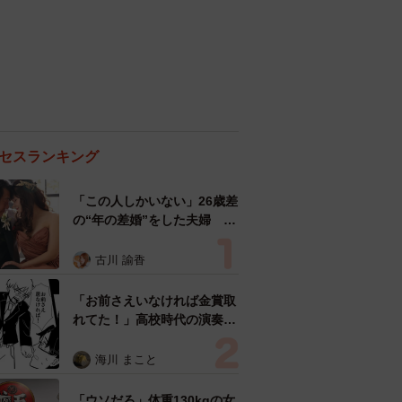
セスランキング
「この人しかいない」26歳差
の“年の差婚”をした夫婦 出
会いは？反対する声はなかっ
た？ 今の思いを聞いた
古川 諭香
「お前さえいなければ金賞取
れてた！」高校時代の演奏会
がトラウマ……責められた学
生は楽器修理職人に 10年後
海川 まこと
再会した因縁の相手から思わ
ぬ申し出【漫画】
「ウソだろ」体重130kgの女