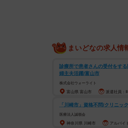
「絶対延長です！」
「ぬこ『計画通り』」
果たしてこの後、佐藤さんはもちも
お話を伺いました。
まいどなの求人情
診療所で患者さんの受付をする医
婦主夫活躍/富山市
株式会社ウォーライト
富山県 富山市
派遣社員：時給
「川崎市」資格不問/クリニックの
医療法人誠嶺会
神奈川県 川崎市
アルバイト