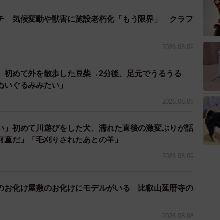
チ 気候変動や獣害に施設老朽化「もう限界」 クラフ
2026.08.09
」初めて外を散歩した豆柴→2分後、足元でうるうる
ぬいぐるみみたい」
2026.08.09
い」初めて川遊びをした犬、濡れた直後の激変ぶりが話
河童だ」「毛刈りされたあとの羊」
2026.08.09
2/7
でお出迎え♡（提供：佐藤せつじさん @setsujisato）
のお化け屋敷のお化けにモデルがいる 比叡山延暦寺の
ゃるのですか？
2026.08.08