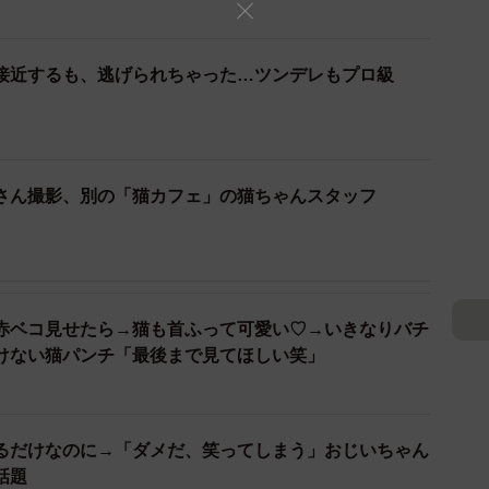
接近するも、逃げられちゃった…ツンデレもプロ級
1/7
タッフさん（提供：佐藤せつじさん @setsujisato）
さん撮影、別の「猫カフェ」の猫ちゃんスタッフ
ちもち顔の猫ちゃん、佐藤さんのことをじーっと見つめ
フェ』にふらっと立ち寄ったのですが、入口を入った瞬
赤ベコ見せたら→猫も首ふって可愛い♡→いきなりバチ
けない猫パンチ「最後まで見てほしい笑」
迎え』の光景にキュンキュンとなり、もう時間を気にせ
ようということになりました」
るだけなのに→「ダメだ、笑ってしまう」おじいちゃん
話題