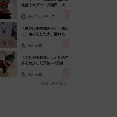
性芸人オダウエダ植田 大学
時代のほっそり姿に「マジ
で」
まいどなメディア
「体だけ別生物みたい」初め
て川遊びをした犬、濡れた直
後の激変ぶりが話題 「新種
だ！」「河童だ」「毛刈りさ
梨木 香奈
れたあとの羊」
「これが不動柴か…」初めて
外を散歩した豆柴→2分後、
足元でうるうる 「かわいす
ぎる」「ぬいぐるみみたい」
梨木 香奈
６位以降を見る