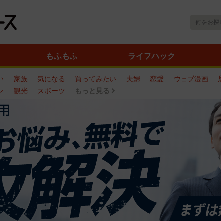
もふもふ
ライフハック
い
家族
気になる
買ってみたい
夫婦
恋愛
ウェブ漫画
ン
観光
スポーツ
もっと見る