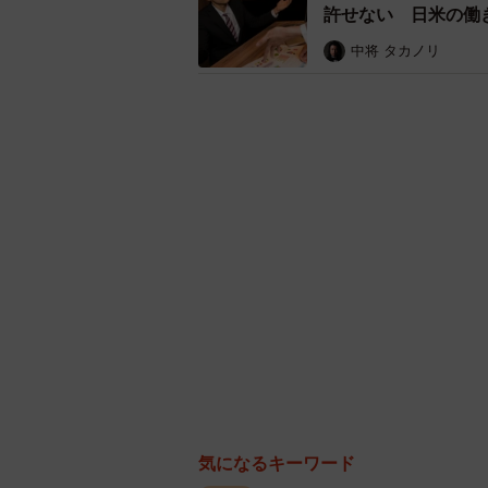
身につけにくい社内風土への不満を
許せない 日米の働
す。
中将 タカノリ
【2位：社会保険・社会福祉・介護事
気になるキーワード