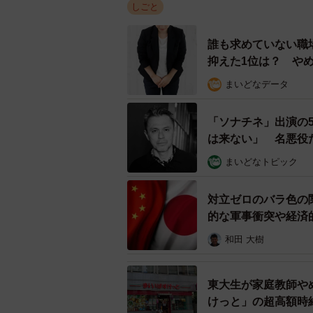
しごと
誰も求めていない職
抑えた1位は？ や
不満が多い業種ランキング2位の 社会保
まいどなデータ
2位には保育園、福祉施設、介護事
「ソナチネ」出演の
業」がランクイン。主に離職率の高
は来ない」 名悪役
生。人手不足によって休暇が取れな
まいどなトピック
悪循環が発生しているように見受け
その他には、利用者に直接サービス
対立ゼロのバラ色の
る不満も多く投稿されていたといい
的な軍事衝突や経済
和田 大樹
【3位：銀行・協同組織金融業（1社
東大生が家庭教師や
けっと」の超高額時