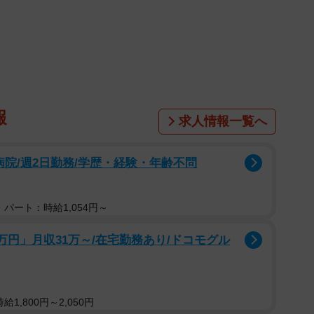
期間に同社がモニタリングしていた企業のうち8214社を
ト上で投稿された各企業に関連する従業員による不満投稿
いいます。
多い業種ランキング
報
求人情報一覧へ
病院/週2日勤務/学歴・経験・年齢不問
パート：時給1,054円～
万円」月収31万～/在宅勤務あり/ドコモグル
1,800円～2,050円