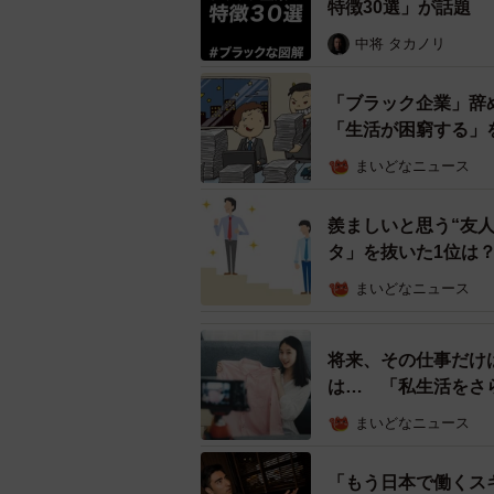
特徴30選」が話題
中将 タカノリ
「ブラック企業」辞
「生活が困窮する」
まいどなニュース
羨ましいと思う“友
タ」を抜いた1位は
まいどなニュース
不満が多い業種ランキング1
1位は主な事業を鉄道事業とする「
将来、その仕事だけ
発生していました。特に「コロナ禍に
は… 「私生活をさ
う投稿も見受けられ、生活が苦しく
まいどなニュース
たそうです。
また、給与面の他に「拘束時間の長
「もう日本で働くス