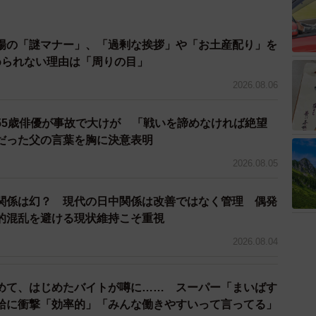
場の「謎マナー」、「過剰な挨拶」や「お土産配り」を
4/5
められない理由は「周りの目」
険・社会福祉・介護事業 ※画像はイメージです（photoAC）
2026.08.06
業などを主な事業とする「社会保険・社会福祉・介護事
55歳俳優が事故で大けが 「戦いを諦めなければ絶望
さによる慢性的な人手不足に対する不満投稿が多く発
だった父の言葉を胸に決意表明
い、残業が増える、その結果さらに離職に繋がるという
2026.08.05
られたそうです。
を提供する現場に就く人と、運営・管理側との軋轢によ
関係は幻？ 現代の日中関係は改善ではなく管理 偶発
ます。
的混乱を避ける現状維持こそ重視
2026.08.04
あたりの平均不満投稿数：1.21件）】
めて、はじめたバイトが噂に…… スーパー「まいばす
給に衝撃「効率的」「みんな働きやすいって言ってる」