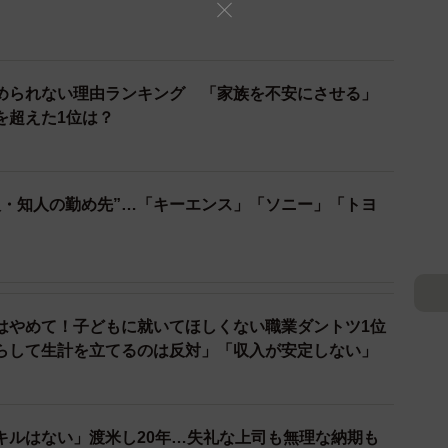
められない理由ランキング 「家族を不安にさせる」
を超えた1位は？
人・知人の勤め先”…「キーエンス」「ソニー」「トヨ
3/5
？
位の鉄道業 ※画像はイメージです（photoAC）
鉄道業」でした。基本給の低さに対する不満投稿が多く
はやめて！子どもに就いてほしくない職業ダントツ1位
よって賞与が半減し年収が100万以上減少した」とい
らして生計を立てるのは反対」「収入が安定しない」
なるレベルの収入になったことから転職を考える人がい
さによる体調不良」や「市場価値の高いスキル・知識を
キルはない」渡米し20年…失礼な上司も無理な納期も