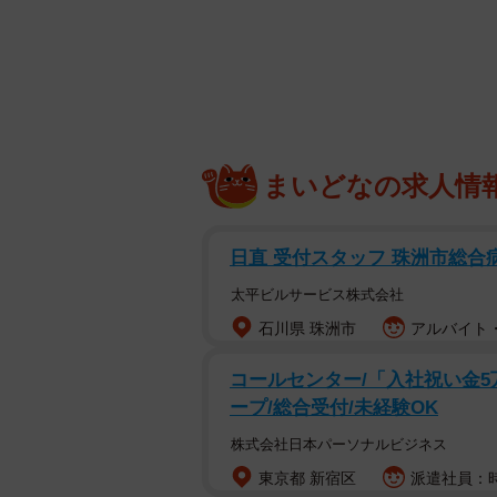
同ランキングは、2022年4～9月の
対象として、SNS等インターネッ
16万8192件を抽出し、集計したと
▽ネット上で働き方への不満投稿が
まいどなの求人情
日直 受付スタッフ 珠洲市総合
太平ビルサービス株式会社
石川県 珠洲市
アルバイト・
コールセンター/「入社祝い金5
ープ/総合受付/未経験OK
株式会社日本パーソナルビジネス
東京都 新宿区
派遣社員：時給