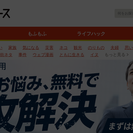
もふもふ
ライフハック
い
家族
気になる
災害
ネコ
観光
のりもの
夫婦
思い
街ネタ
事件
ウェブ漫画
ともに生きる
イヌ
もっと見る