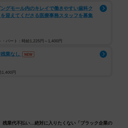
ピングモール内のキレイで働きやすい歯科ク
まを迎えてくださる医療事務スタッフを募集
・パート：時給1,225円～1,400円
2/5
/残業なし
不満投稿が多い業種ランキング（提供画像）
NEW
投稿数：1.82件）】
1,400円
、残業代不払い…絶対に入りたくない「ブラック企業の