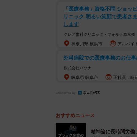
「医療事務」資格不問 ショッ
リニック 明るい笑顔で患者さ
します
クレア歯科クリニック・フォルテ森永橋
神奈川県 横浜市
アルバイト
外科病院での医療事務のお仕事
ネット上で働き方への
株式会社パソナ
【1位：鉄道業（1社あたりの平均不満
岐阜県 岐阜市
正社員：時給
Sponsored by
おすすめニュース
精神論に長時間労働