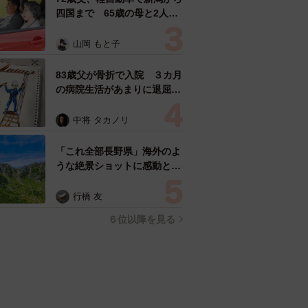
四国まで 65歳の母と2人で
3泊4日の旅 パーキングの休
憩まで分刻み… 「大学生で
山岡 もと子
も組まねえよ！」
83歳父が骨折で入院 ３カ月
の病院生活があまりに退屈で
「画用紙と色鉛筆持ってこ
い！」→スケッチブックを見
中将 タカノリ
た家族が仰天「これ、売れま
すよ…」
「これ全部長野県」海外のよ
うな絶景ショットに感動と反
響「離れてからいいところだ
ったんだって気づいた」
行橋 友
６位以降を見る