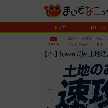
ニ
トップ
おもしろ
ュ
ー
保護犬・保護猫
かんさ
ス
一
おもしろ動画
くるま
覧