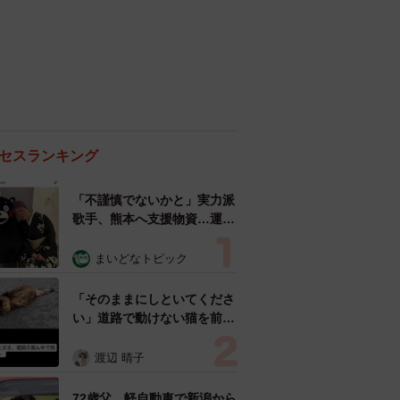
セスランキング
「不謹慎でないかと」実力派
歌手、熊本へ支援物資…運搬
トラックの車体デザインにた
めらい 「痛いほど伝わる」
まいどなトピック
「行動され立派」
「そのままにしといてくださ
い」道路で動けない猫を前に
返された一言… 懸命に生き
ようとした4日間 「命の重
渡辺 晴子
さはみんな同じ」保護団体代
表の訴え
72歳父、軽自動車で新潟から