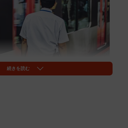
続きを読む
1/5
 ※画像はイメージです（beeboys/stock.adobe.com）
待遇に対する不満が日々投稿・拡散されているといいま
アラームボックス株式会社はこのほど、SNSなどインタ
、「2022年度上半期 ブラックな働き方への不満が多
。それによると不満が多い業種の1位は「鉄道業」だっ