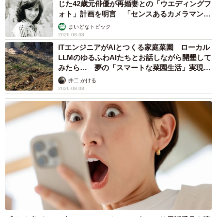
じた42歳元俳優が再婚妻との「ウエディングフ
も、ユーモラスで魅力的な架空プロダクトの投稿をされて
ォト」計画を明言 「センスあるカメラマン求
いるので、気になる方はインスタグラムやTwitterをチェッ
む」
まいどなトピック
クしてみてください。
2026.08.08
ITエンジニアがAIとつくる家庭菜園 ローカル
LLMのゆるふわAIたちとお話しながら開墾して
＜ミチルさんのアカウント＞
みたら… 夢の「スマートな菜園生活」実現な
■Instagram（
https://www.instagram.com/mitiru66/
）
るか
井二 かける
■Twitter（
https://twitter.com/mitiruxxx
）
2026.08.08