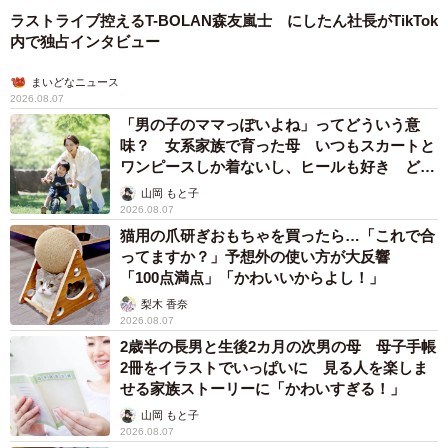
ラストライブ控えるT-BOLAN森友嵐士 にしたん社長がTikTok
内で独占インタビュー
まいどなニュース
2026.08.07
「男の子のママっぽいよね」ってどういう意
味？ 女系家族で育った母 いつもスカートと
ワンピースしか着ないし、ヒールも好き どの
へんが…
山岡 もと子
2026.08.07
猫用の爪研ぎおもちゃを買ったら…「これで合
ってますか？」予想外の使い方が大反響
「100点満点」「かわいいからよし！」
梨木 香奈
2026.08.07
2歳半の長男と生後2カ月の次男の母 母子手帳
2冊をイラストでいっぱいに 見る人を楽しま
せる家族ストーリーに「かわいすぎる！」
山岡 もと子
2026.08.07