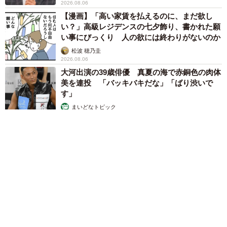
2026.08.06
【漫画】「高い家賃を払えるのに、まだ欲し
い？」高級レジデンスの七夕飾り、書かれた願
い事にびっくり 人の欲には終わりがないのか
松波 穂乃圭
2026.08.06
大河出演の39歳俳優 真夏の海で赤銅色の肉体
美を連投 「バッキバキだな」「ばり渋いで
す」
まいどなトピック
2026.08.06