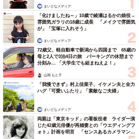
まいどなメディア
お話を伺いました。
「化けましたね～」10歳で綾瀬はるかの娘役→
雰囲気ガラリの18歳に成長 「メイクで雰囲気
近所にある駐車場看板をモチーフに
が」「宝塚に入れそう」
ーー大変ユニークでありながら実用的なデザインの「駐車
まいどなメディア
場看板のモバイルバッテリー」ですが、どのような経緯で
72歳父、軽自動車で新潟から四国まで 65歳の
作成をされたのでしょうか？
母と2人で3泊4日の旅 パーキングの休憩まで
分刻み… 「大学生でも組まねえよ！」
「駐車場看板の「空」「満」を見て、モバイルバッテリー
山岡 もと子
にしてみたくなり、形にしてみました。」
「我慢できず」村上佳菜子、イケメン夫と全力
ハグ「可愛いふたり」「素敵なご夫婦」
ーーモバイルバッテリーには、町中の駐車場によくある
LEDの満車空車表示器を完全再現したディスプレイが備わ
っていますが、こちらはどのように再現しているのでしょ
まいどなメディア
うか？
両親は「東京キッド」の看板役者 ライダー演
じた42歳元俳優が再婚妻との「ウエディングフ
ォト」計画を明言 「センスあるカメラマン求
「ディスプレイの再現はCGになります。」
む」