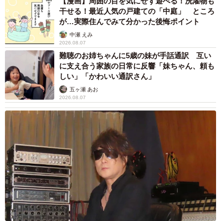
【漫画】周囲の目を気にせず遊べる！洗濯物も
干せる！最近人気の戸建ての「中庭」 ところ
が…実際住んでみて分かった後悔ポイント
中瀬 えみ
2026.08.07
難聴のお姉ちゃんに5歳の妹が手話通訳 互い
に支え合う家族の日常に反響「妹ちゃん、頼も
しい」「かわいい通訳さん」
五ヶ瀬 あお
2026.08.07