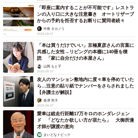
「即座に案内することが不可能です」レストラ
ンの入り口に大きな注意書き オートリザーブ
からの予約を拒否するお断りに賛同者続々
中将 タカノリ
2026.08.07
「本は買うだけでいい」京極夏彦さんの言葉に
共感した女性→リビングの本棚に140冊を積
読 「家に自分だけの本屋さん」
山岡 もと子
2026.08.07
友人のマンション敷地内に度々車を停めていた
ら…注意の貼り紙でナンバーをさらされました
【弁護士が解説】
長澤 芳子
2026.08.07
愛車は総走行距離17万キロのホンダレジェン
ド 「どなたか欲しい方が居たら」 大御所漫
才師が譲渡の意向
まいどなトピック