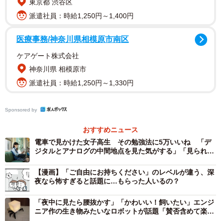
東京都 渋谷区
投稿されたモバイルバッテリーには、街中の駐車場でよく
派遣社員：時給1,250円～1,400円
目にする「P」という表示に加えLEDの満車空車表示器を模
医療事務/神奈川県相模原市南区
したディスプレイが備わっており、「駐車場看板」を忠実
に再現しています。
ケアゲート株式会社
神奈川県 相模原市
派遣社員：時給1,250円～1,330円
Sponsored by
おすすめニュース
電車で見かけた女子高生 その勉強法に5万いいね 「デ
ジタルとアナログの中間地点を見た気がする」「見られて
た!?」
【漫画】「ご自由にお持ちください」のレベルが違う、深
夜なら怖すぎると話題に…もらった人いるの？
「夜中に見たら腰抜かす」「かわいい！飼いたい」エンジ
ニア作の生き物みたいなロボットが話題「賛否含めて楽し
い」