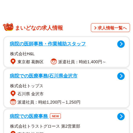
いユニークなデザインのモバイルバッテリーが9.5万いいね
を集め注目を集めています。
まいどなの求人情報
求人情報一覧へ
病院の医師事務・作業補助スタッフ
株式会社H&L
東京都 葛飾区
派遣社員：時給1,400円～
病院での医療事務/石川県金沢市
株式会社トップス
石川県 金沢市
派遣社員：時給1,200円～1,250円
駐車場看板のモバイルバッテリー
pic.twitter.com/IZvf7uTPeo
病院での医療事務
NEW
株式会社トラストグロース 第2営業部
— ミチル (@mitiruxxx)
September 29, 2022