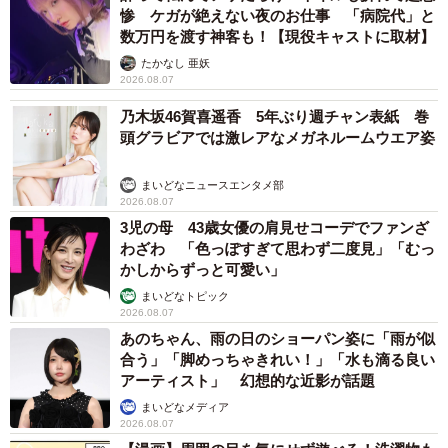
惨 ケガが絶えない夜のお仕事 「病院代」と
数万円を渡す神客も！【現役キャストに取材】
たかなし 亜妖
2026.08.07
乃木坂46賀喜遥香 5年ぶり週チャン表紙 巻
頭グラビアでは激レアなメガネルームウエア姿
まいどなニュースエンタメ部
2026.08.07
3児の母 43歳女優の肩見せコーデでファンざ
わざわ 「色っぽすぎて思わず二度見」「むっ
かしからずっと可愛い」
まいどなトピック
2026.08.07
あのちゃん、雨の日のショーパン姿に「雨が似
合う」「脚めっちゃきれい！」「水も滴る良い
アーティスト」 幻想的な近影が話題
まいどなメディア
2026.08.07