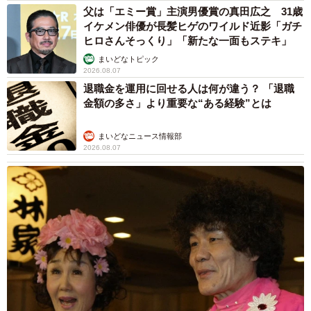
父は「エミー賞」主演男優賞の真田広之 31歳
イケメン俳優が長髪ヒゲのワイルド近影「ガチ
ヒロさんそっくり」「新たな一面もステキ」
まいどなトピック
2026.08.07
退職金を運用に回せる人は何が違う？ 「退職
金額の多さ」より重要な“ある経験”とは
まいどなニュース情報部
2026.08.07