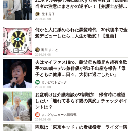
2Lボトル持参し毎日給水する男性社員→総務担
当者の注意にまさかの逆ギレ！【弁護士が解
説】
長澤 芳子
2026.08.08
何かと人に舐められた黒髪時代 30代後半で金
髪デビューしたら…人生が激変！【漫画】
海川 まこと
2026.08.08
夫はマイファスHiro、義父母も義兄も超有名歌
手の28歳モデル兼俳優が第1子出産を報告「母
子ともに健康…日々、大切に過ごしたい」
まいどなトピック
2026.08.08
お盆明けは介護相談が3割増加 帰省時に確認
5/5
したい「離れて暮らす親の異変」チェックポイ
ントは？
卒業までの思い出をデータとして詰め込めるUSBメモリ（ミチルさん提
供）
まいどなニュース情報部
2026.08.08
両親は「東京キッド」の看板役者 ライダー演
ミチルさんは「 駐車場看板のモバイルバッテリー」の他に