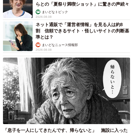
らとの「夏祭り満喫ショット」に驚きの声続々
— ミチル (@mitiruxxx)
October 29, 2022
まいどなトピック
2026.08.08
ネット通販で「運営者情報」を見る人は約8
割 信頼できるサイト・怪しいサイトの判断基
準とは？
まいどなニュース情報部
2026.08.08
「息子を一人にしてきたんです、帰らないと」 施設に入った