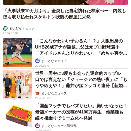
「火事以来10カ月ぶり」全焼した自宅訪れた林家ぺー 内装も
壁も取り払われスケルトン状態の部屋に呆然
まいどなトピック
2026.08.07
「こんなかわいい子おるん！？」大阪出身の
UHB26歳アナが話題…父は元プロ野球選手
「アイドルさんよりかわいい」「めちゃ爽や
か」
まいどなメディア
2026.08.07
世界一周中に3度も出会った運命的カップル
口では言えない「ジョージアの熱い夜」に「も
うやめぇや！」藤井が猛ツッコミ連発【新婚さ
ん】
まいどなニュース
2026.08.07
「国産マッチでもバズりたい」願いかなった！
老舗メーカーの投稿が4100万再生 他業種も
続々相乗りでミーム化へ発展
まいどなニュース調査部
2026.08.07