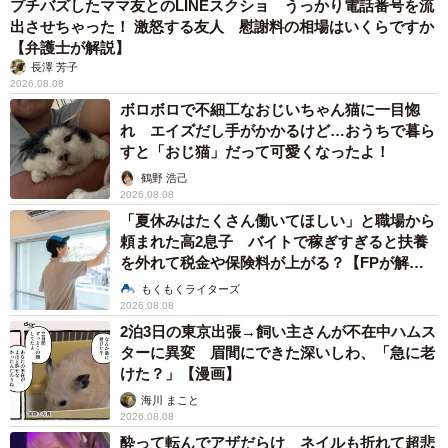
プチバズしたママ友とのLINEスクショ うっかり電話番号を流
出させちゃった！ 激怒する友人 慰謝料の相場はいくらですか
【弁護士が解説】
長澤 芳子
2026.08.08
ボロボロで不細工なおじいちゃん猫に一目惚
れ エイズだし手がかかるけど…おうちで暮ら
すと「おじ猫」だって可愛くなったよ！
鶴野 浩己
2026.08.08
「夏休みはたくさん働いてほしい」と職場から
頼まれた高2息子 バイトで稼ぎすぎると扶養
を外れて税金や保険料が上がる？【FPが解
説】
もくもくライターズ
2026.08.08
2泊3日の東京出張→飼い主さんが不在中ハムス
ターに異変 眉間にできた深いしわ、「急に老
けた？」【漫画】
海川 まこと
2026.08.08
酔って転んでアザだらけ ネイルも折れて超悲