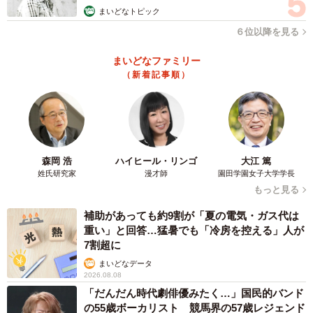
まいどなトピック
ーーこちらの「 駐車場看板のモバイルバッテリー」の作成
６位以降を見る
やデザインにおいてこだわった点を教えていただけます
まいどなファミリー
か？
（新着記事順）
「近所にある駐車場看板をモチーフに作成しました。」
ーー個人的にも見た瞬間に「欲しい！」と思ったのです
が、こちらの「 駐車場看板のモバイルバッテリー」を商品
森岡 浩
ハイヒール・リンゴ
大江 篤
姓氏研究家
漫才師
園田学園女子大学学長
化する予定などはありますか？
もっと見る
「現状ありません。」
補助があっても約9割が「夏の電気・ガス代は
重い」と回答…猛暑でも「冷房を控える」人が
7割超に
こちらはInstagram。かわいい架空プロダクトが揃ってるの
まいどなデータ
で何卒。
2026.08.08
☞
https://t.co/1abpL4WlRv
pic.twitter.com/c2XGvHYb7F
「だんだん時代劇俳優みたく…」国民的バンド
の55歳ボーカリスト 競馬界の57歳レジェンド