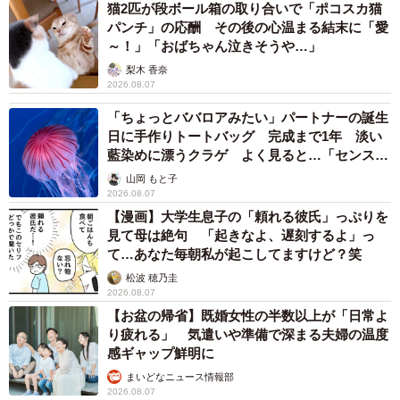
猫2匹が段ボール箱の取り合いで「ポコスカ猫
パンチ」の応酬 その後の心温まる結末に「愛
～！」「おばちゃん泣きそうや…」
梨木 香奈
2026.08.07
「ちょっとババロアみたい」パートナーの誕生
日に手作りトートバッグ 完成まで1年 淡い
藍染めに漂うクラゲ よく見ると…「センスす
ごい」
山岡 もと子
2026.08.07
【漫画】大学生息子の「頼れる彼氏」っぷりを
見て母は絶句 「起きなよ、遅刻するよ」っ
て…あなた毎朝私が起こしてますけど？笑
松波 穂乃圭
2026.08.07
【お盆の帰省】既婚女性の半数以上が「日常よ
り疲れる」 気遣いや準備で深まる夫婦の温度
感ギャップ鮮明に
まいどなニュース情報部
2026.08.07