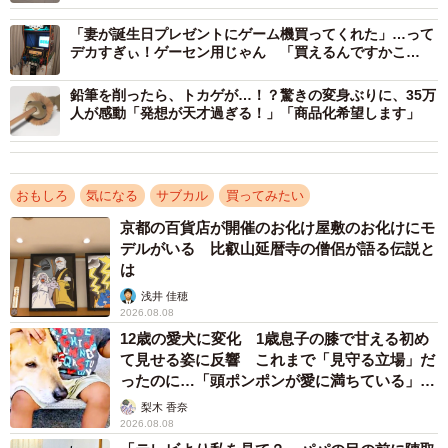
「妻が誕生日プレゼントにゲーム機買ってくれた」…って
デカすぎぃ！ゲーセン用じゃん 「買えるんですかこ
れ!?」
鉛筆を削ったら、トカゲが…！？驚きの変身ぶりに、35万
人が感動「発想が天才過ぎる！」「商品化希望します」
2/5
おもしろ
気になる
サブカル
買ってみたい
充電中は「空」の文字が表示されますが……（ミチルさん提供）
京都の百貨店が開催のお化け屋敷のお化けにモ
デルがいる 比叡山延暦寺の僧侶が語る伝説と
は
浅井 佳穂
2026.08.08
12歳の愛犬に変化 1歳息子の膝で甘える初め
て見せる姿に反響 これまで「見守る立場」だ
ったのに…「頭ポンポンが愛に満ちている」
「尊…」
梨木 香奈
2026.08.08
3/5