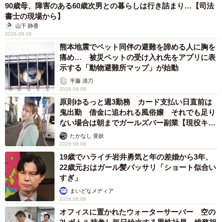
90歳母、障害のある60歳次男との暮らしは行き詰まり…【司法
書士の現場から】
山下 静香
2026.08.08
熊本地震でペット同伴の避難を諦める人に胸を
痛め… 被災ペットの受け入れ先をアプリに表
示する「動物避難所マップ」が始動
平藤 清刀
2026.08.08
原則ゆるっと週3勤務 カード支払い日直前は
鬼出勤 借金に追われる風俗嬢 それでも足り
4/5
ない場合は朝までガールズバー副業【現役キャ
ストに取材】
ミチルさんのInstagramには、これまでに制作した架空プロダクトがズラ
たかなし 亜妖
リ！（ミチルさん提供）
2026.08.08
19歳でハライチ岩井勇気と年の差婚から3年、
22歳元おはガール髪バッサリ「ショート似合い
すぎ」
まいどなメディア
2026.08.08
オフィスに置かれたウォーターサーバー 空の