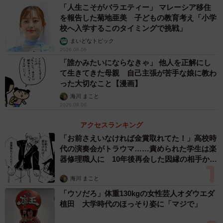
「人生こそがバラエティー」 マレーシア移住
を報告した菊地亜美 子どもの教育考え「小学
校へ入学するこのタイミングで挑戦」
まいどなトピック
2026.08.06
「誰かみたいにならなきゃ」 他人を正解にし
て生きてきた母親 自己主張が苦手な娘に教わ
った大切なこと【漫画】
海川 まこと
2026.08.06
アクセスランキング
「お前さえいなければ金賞取れてた！」高校時
代の演奏会がトラウマ……責められた学生は楽
器修理職人に 10年後再会した因縁の相手から
思わぬ申し出【漫画】
海川 まこと
「ウソだろ」体重130kgの女性芸人オダウエダ
植田 大学時代のほっそり姿に「マジで」