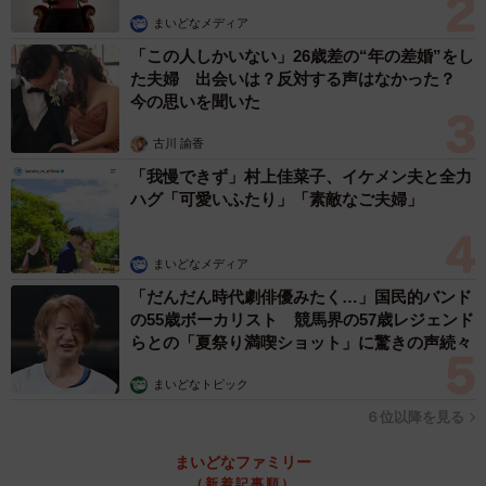
まいどなメディア
「この人しかいない」26歳差の“年の差婚”をし
た夫婦 出会いは？反対する声はなかった？
今の思いを聞いた
古川 諭香
「我慢できず」村上佳菜子、イケメン夫と全力
ハグ「可愛いふたり」「素敵なご夫婦」
まいどなメディア
「だんだん時代劇俳優みたく…」国民的バンド
の55歳ボーカリスト 競馬界の57歳レジェンド
らとの「夏祭り満喫ショット」に驚きの声続々
まいどなトピック
６位以降を見る
まいどなファミリー
（新着記事順）