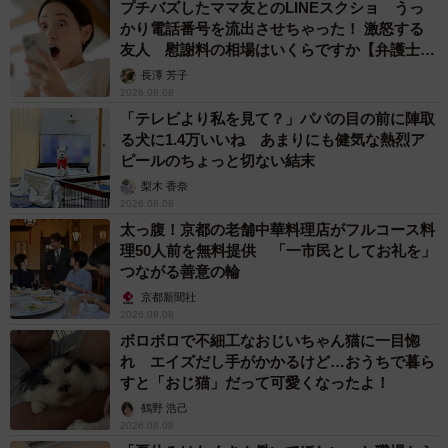
プチバズしたママ友とのLINEスクショ うっ
かり電話番号を流出させちゃった！ 激怒する
友人 慰謝料の相場はいくらですか【弁護士が
解説】
長澤 芳子
2026.08.08
「テレビより私を見て？」パパの目の前に陣取
る犬に1.4万いいね あまりにも健気な熱烈ア
ピールのちょっと切ない結末
梨木 香奈
2026.08.08
太っ腹！京都の老舗中華料理店がフルコース料
理50人前を無料提供 「一市民としてお礼を」
つながる善意の輪
京都新聞社
2026.08.08
ボロボロで不細工なおじいちゃん猫に一目惚
れ エイズだし手がかかるけど…おうちで暮ら
すと「おじ猫」だって可愛くなったよ！
鶴野 浩己
2026.08.08