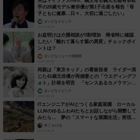
夫はマイファスHiro、義父母も義兄も超有名歌
手の28歳モデル兼俳優が第1子出産を報告「母
子ともに健康…日々、大切に過ごしたい」
まいどなトピック
2026.08.08
お盆明けは介護相談が3割増加 帰省時に確認
したい「離れて暮らす親の異変」チェックポイ
ントは？
まいどなニュース情報部
2026.08.08
両親は「東京キッド」の看板役者 ライダー演
じた42歳元俳優が再婚妻との「ウエディングフ
ォト」計画を明言 「センスあるカメラマン求
む」
まいどなトピック
2026.08.08
ITエンジニアがAIとつくる家庭菜園 ローカル
LLMのゆるふわAIたちとお話しながら開墾して
みたら… 夢の「スマートな菜園生活」実現な
るか
井二 かける
2026.08.08