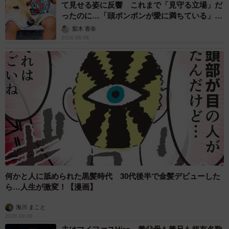
て見せる姿に反響 これまで「見守る立場」だ
ったのに…「頭ポンポンが愛に満ちている」
「尊…」
梨木 香奈
2026.08.08
何かと人に舐められた黒髪時代 30代後半で金髪デビューした
ら…人生が激変！【漫画】
海川 まこと
2026.08.08