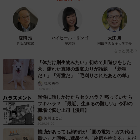
森岡 浩
ハイヒール・リンゴ
大江 篤
姓氏研究家
漫才師
園田学園女子大学学長
もっと見る
「体だけ別生物みたい」初めて川遊びをした
犬、濡れた直後の激変ぶりが話題 「新種
だ！」「河童だ」「毛刈りされたあとの羊」
梨木 香奈
2026.08.09
異性に話しかけたらセクハラ？ 黙っていたら
フキハラ？ 「最近、生きるの難しい」令和の
職場で悩む上司【漫画】
海川 まこと
2026.08.09
補助があっても約9割が「夏の電気・ガス代は
重い」と回答…猛暑でも「冷房を控える」人が