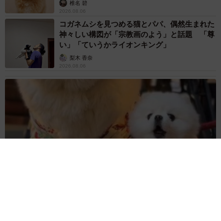
椎名 碧
2026.08.06
コガネムシを見つめる猫とパパ、偶然生まれた
神々しい構図が「宗教画のよう」と話題 「尊
い」「ていうかライオンキング」
梨木 香奈
2026.08.06
髪をバッサリと切った飼い主が帰宅すると→愛犬たちの反応に
「ワンコ様でも戸惑うのね（笑）」「困り顔がかわいい」