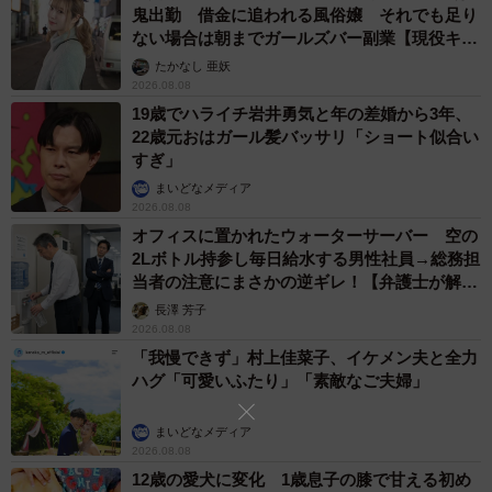
鬼出勤 借金に追われる風俗嬢 それでも足り
ない場合は朝までガールズバー副業【現役キャ
ストに取材】
たかなし 亜妖
2026.08.08
19歳でハライチ岩井勇気と年の差婚から3年、
22歳元おはガール髪バッサリ「ショート似合い
すぎ」
まいどなメディア
2026.08.08
オフィスに置かれたウォーターサーバー 空の
2Lボトル持参し毎日給水する男性社員→総務担
当者の注意にまさかの逆ギレ！【弁護士が解
説】
長澤 芳子
2026.08.08
「我慢できず」村上佳菜子、イケメン夫と全力
ハグ「可愛いふたり」「素敵なご夫婦」
まいどなメディア
2026.08.08
12歳の愛犬に変化 1歳息子の膝で甘える初め