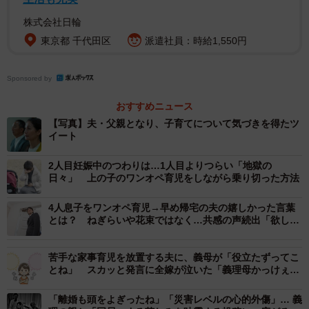
株式会社日輪
東京都 千代田区
派遣社員：時給1,550円
Sponsored by
おすすめニュース
【写真】夫・父親となり、子育てについて気づきを得たツ
イート
2人目妊娠中のつわりは…1人目よりつらい「地獄の
日々」 上の子のワンオペ育児をしながら乗り切った方法
4人息子をワンオペ育児→早め帰宅の夫の嬉しかった言葉
とは？ ねぎらいや花束ではなく…共感の声続出「欲しい
のは即戦力」
苦手な家事育児を放置する夫に、義母が「役立たずってこ
とね」 スカッと発言に全嫁が泣いた「義理母かっけぇ
ー！」「いくつになっても息子にダメ出し」
「離婚も頭をよぎったね」「災害レベルの心的外傷」… 義