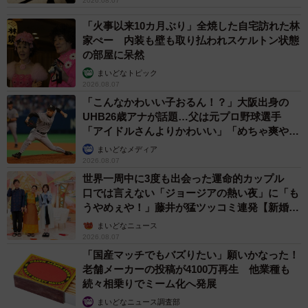
2026.08.07
「火事以来10カ月ぶり」全焼した自宅訪れた林
家ぺー 内装も壁も取り払われスケルトン状態
の部屋に呆然
まいどなトピック
2026.08.07
「こんなかわいい子おるん！？」大阪出身の
UHB26歳アナが話題…父は元プロ野球選手
「アイドルさんよりかわいい」「めちゃ爽や
か」
まいどなメディア
2026.08.07
世界一周中に3度も出会った運命的カップル
口では言えない「ジョージアの熱い夜」に「も
うやめぇや！」藤井が猛ツッコミ連発【新婚さ
ん】
まいどなニュース
2026.08.07
「国産マッチでもバズりたい」願いかなった！
老舗メーカーの投稿が4100万再生 他業種も
続々相乗りでミーム化へ発展
まいどなニュース調査部