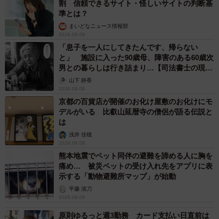
割 信頼できるサイト・怪しいサイトの判断基
準とは？
まいどなニュース情報部
2026.08.08
「息子を一人にしてきたんです、帰らない
と」 施設に入った90歳母、障害のある60歳次
男との暮らしは行き詰まり…【司法書士の現場
から】
山下 静香
2026.08.08
京都の百貨店が開催のお化け屋敷のお化けにモ
デルがいる 比叡山延暦寺の僧侶が語る伝説と
は
浅井 佳穂
2026.08.08
熊本地震でペット同伴の避難を諦める人に胸を
痛め… 被災ペットの受け入れ先をアプリに表
示する「動物避難所マップ」が始動
平藤 清刀
2026.08.08
原則ゆるっと週3勤務 カード支払い日直前は