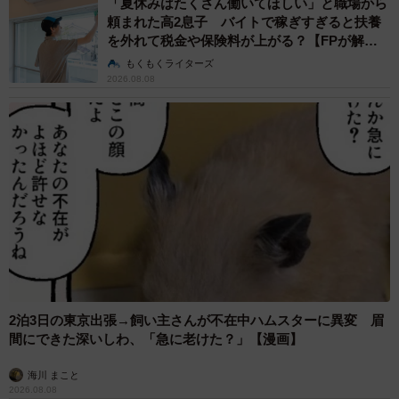
「夏休みはたくさん働いてほしい」と職場から
頼まれた高2息子 バイトで稼ぎすぎると扶養
を外れて税金や保険料が上がる？【FPが解
説】
もくもくライターズ
2026.08.08
2泊3日の東京出張→飼い主さんが不在中ハムスターに異変 眉
間にできた深いしわ、「急に老けた？」【漫画】
海川 まこと
2026.08.08