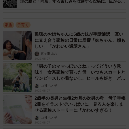
理の親と「同居」する苦しみを吐露する投稿に、広がる共
感
家族
子育て
難聴のお姉ちゃんに5歳の妹が手話通訳 互い
に支え合う家族の日常に反響「妹ちゃん、頼も
しい」「かわいい通訳さん」
五ヶ瀬 あお
2026.08.07
「男の子のママっぽいよね」ってどういう意
味？ 女系家族で育った母 いつもスカートと
ワンピースしか着ないし、ヒールも好き どの
へんが…
山岡 もと子
2026.08.07
2歳半の長男と生後2カ月の次男の母 母子手帳
2冊をイラストでいっぱいに 見る人を楽しま
せる家族ストーリーに「かわいすぎる！」
山岡 もと子
2026.08.07