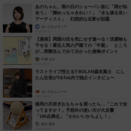
あのちゃん、雨の日のショーパン姿に「雨が似
合う」「脚めっちゃきれい！」「水も滴る良い
アーティスト」 幻想的な近影が話題
まいどなメディア
2026.08.07
【漫画】周囲の目を気にせず遊べる！洗濯物も
干せる！最近人気の戸建ての「中庭」 ところ
が…実際住んでみて分かった後悔ポイント
中瀬 えみ
2026.08.07
ラストライブ控えるT-BOLAN森友嵐士 にし
たん社長がTikTok内で独占インタビュー
まいどなニュース
2026.08.07
猫用の爪研ぎおもちゃを買ったら…「これで合
ってますか？」予想外の使い方が大反響
「100点満点」「かわいいからよし！」
梨木 香奈
2026.08.07