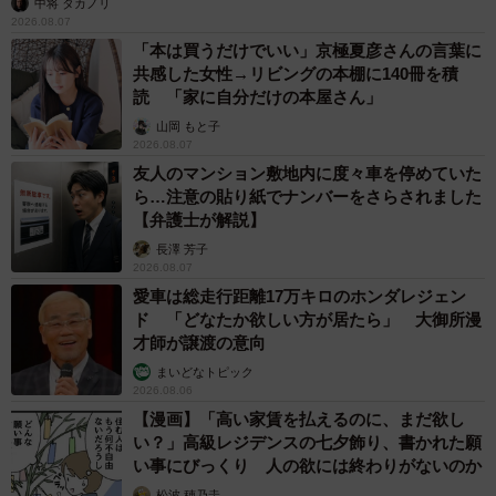
中将 タカノリ
2026.08.07
「本は買うだけでいい」京極夏彦さんの言葉に
共感した女性→リビングの本棚に140冊を積
読 「家に自分だけの本屋さん」
山岡 もと子
2026.08.07
友人のマンション敷地内に度々車を停めていた
ら…注意の貼り紙でナンバーをさらされました
【弁護士が解説】
長澤 芳子
2026.08.07
愛車は総走行距離17万キロのホンダレジェン
ド 「どなたか欲しい方が居たら」 大御所漫
才師が譲渡の意向
まいどなトピック
2026.08.06
【漫画】「高い家賃を払えるのに、まだ欲し
い？」高級レジデンスの七夕飾り、書かれた願
い事にびっくり 人の欲には終わりがないのか
松波 穂乃圭