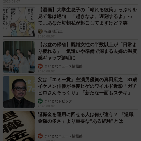
2026.08.07
【漫画】大学生息子の「頼れる彼氏」っぷりを
見て母は絶句 「起きなよ、遅刻するよ」っ
て…あなた毎朝私が起こしてますけど？笑
松波 穂乃圭
2026.08.07
【お盆の帰省】既婚女性の半数以上が「日常よ
り疲れる」 気遣いや準備で深まる夫婦の温度
感ギャップ鮮明に
まいどなニュース情報部
2026.08.07
父は「エミー賞」主演男優賞の真田広之 31歳
イケメン俳優が長髪ヒゲのワイルド近影「ガチ
ヒロさんそっくり」「新たな一面もステキ」
まいどなトピック
2026.08.07
退職金を運用に回せる人は何が違う？ 「退職
金額の多さ」より重要な“ある経験”とは
まいどなニュース情報部