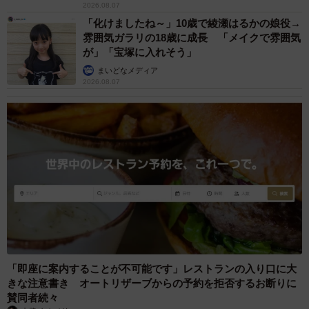
2026.08.07
「化けましたね～」10歳で綾瀬はるかの娘役→
雰囲気ガラリの18歳に成長 「メイクで雰囲気
が」「宝塚に入れそう」
まいどなメディア
2026.08.07
「即座に案内することが不可能です」レストランの入り口に大
きな注意書き オートリザーブからの予約を拒否するお断りに
賛同者続々