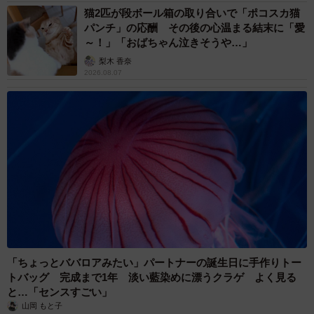
猫2匹が段ボール箱の取り合いで「ポコスカ猫
パンチ」の応酬 その後の心温まる結末に「愛
～！」「おばちゃん泣きそうや…」
梨木 香奈
2026.08.07
「ちょっとババロアみたい」パートナーの誕生日に手作りトー
トバッグ 完成まで1年 淡い藍染めに漂うクラゲ よく見る
と…「センスすごい」
山岡 もと子