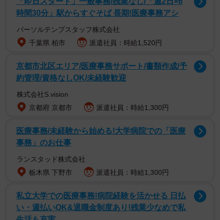
「即日スタート」一般事務/残業なし/「週2日×6
時間30分」駅からすぐそば 長期!医療事務アシ
パーソルテンプスタッフ株式会社
千葉県 柏市
派遣社員：時給1,520円
京都市北区エリア/医療事務サポート/書類作成/予
約管理/資格なしOK/未経験歓迎
株式会社S.vision
京都府 京都市
派遣社員：時給1,300円
医療事務/未経験から始める!大学病院での「医療
事務」のお仕事
ランスタッド株式会社
栃木県 下野市
派遣社員：時給1,300円
私立大学での医療事務!病院経験を活かせる 日払
い・週払いOK&退職金制度あり!残業少なめで私
生活も充実