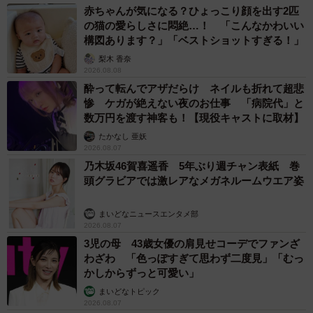
赤ちゃんが気になる？ひょっこり顔を出す2匹
の猫の愛らしさに悶絶…！ 「こんなかわいい
構図あります？」「ベストショットすぎる！」
梨木 香奈
2026.08.08
酔って転んでアザだらけ ネイルも折れて超悲
惨 ケガが絶えない夜のお仕事 「病院代」と
数万円を渡す神客も！【現役キャストに取材】
たかなし 亜妖
2026.08.07
乃木坂46賀喜遥香 5年ぶり週チャン表紙 巻
頭グラビアでは激レアなメガネルームウエア姿
まいどなニュースエンタメ部
2026.08.07
3児の母 43歳女優の肩見せコーデでファンざ
わざわ 「色っぽすぎて思わず二度見」「むっ
かしからずっと可愛い」
まいどなトピック
2026.08.07