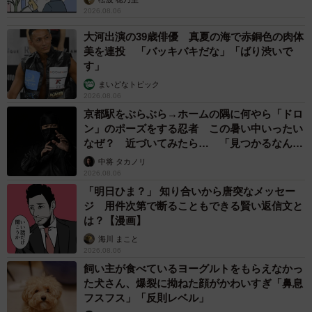
2026.08.06
大河出演の39歳俳優 真夏の海で赤銅色の肉体
美を連投 「バッキバキだな」「ばり渋いで
す」
まいどなトピック
2026.08.06
京都駅をぶらぶら→ホームの隅に何やら「ドロ
ン」のポーズをする忍者 この暑い中いったい
なぜ？ 近づいてみたら… 「見つかるなんて
未熟」
中将 タカノリ
2026.08.06
「明日ひま？」 知り合いから唐突なメッセー
ジ 用件次第で断ることもできる賢い返信文と
は？【漫画】
海川 まこと
2026.08.06
飼い主が食べているヨーグルトをもらえなかっ
た犬さん、爆裂に拗ねた顔がかわいすぎ「鼻息
フスフス」「反則レベル」