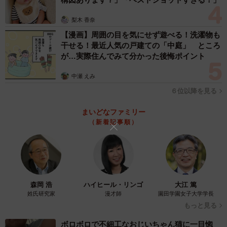
2/8
梨木 香奈
「大好きな人」が帰ってきたのを見つけて、嬉しそうに巻き尻尾を振る
【漫画】周囲の目を気にせず遊べる！洗濯物も
柴犬、ハルちゃん。プリプリの尻尾が可愛過ぎる♡（動画からキャプチ
干せる！最近人気の戸建ての「中庭」 ところ
ャー／提供：柴犬ハルさん）
が…実際住んでみて分かった後悔ポイント
中瀬 えみ
６位以降を見る
まいどなファミリー
（新着記事順）
森岡 浩
ハイヒール・リンゴ
大江 篤
姓氏研究家
漫才師
園田学園女子大学学長
もっと見る
ボロボロで不細工なおじいちゃん猫に一目惚