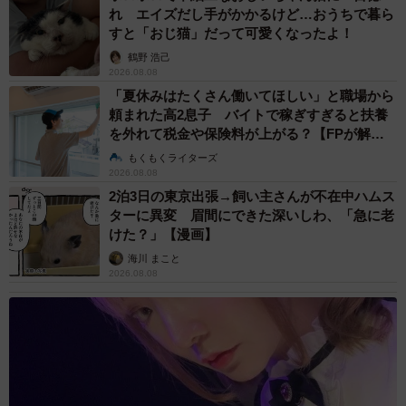
れ エイズだし手がかかるけど…おうちで暮ら
すと「おじ猫」だって可愛くなったよ！
鶴野 浩己
2026.08.08
「夏休みはたくさん働いてほしい」と職場から
頼まれた高2息子 バイトで稼ぎすぎると扶養
を外れて税金や保険料が上がる？【FPが解
説】
もくもくライターズ
2026.08.08
2泊3日の東京出張→飼い主さんが不在中ハムス
ターに異変 眉間にできた深いしわ、「急に老
けた？」【漫画】
海川 まこと
2026.08.08
3/8
「あれ？通り過ぎた……『大好きな人』じゃなかったのかな…？」（動
画からキャプチャー／提供：柴犬ハルさん）