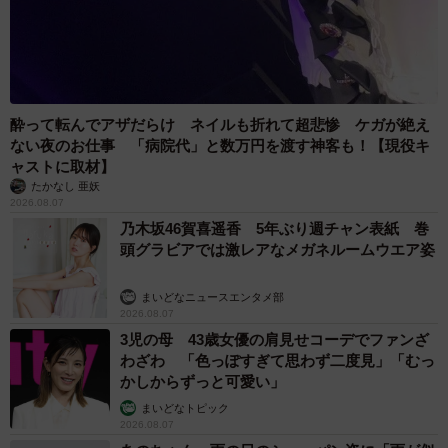
ーーご家族でしたか！ご主人はなぜ「知らんぷり」を…？
「私がハルと公園にいる時に夫が仕事から自転車に乗って
帰って来たのですが、気づかないふりをして、一度通り過
酔って転んでアザだらけ ネイルも折れて超悲惨 ケガが絶え
ぎたんです。特に打ち合わせしたわけではなく、ただハル
ない夜のお仕事 「病院代」と数万円を渡す神客も！【現役キ
ャストに取材】
をからかってみただけのようです（笑）」
たかなし 亜妖
2026.08.07
乃木坂46賀喜遥香 5年ぶり週チャン表紙 巻
頭グラビアでは激レアなメガネルームウエア姿
まいどなニュースエンタメ部
2026.08.07
3児の母 43歳女優の肩見せコーデでファンざ
わざわ 「色っぽすぎて思わず二度見」「むっ
かしからずっと可愛い」
まいどなトピック
2026.08.07