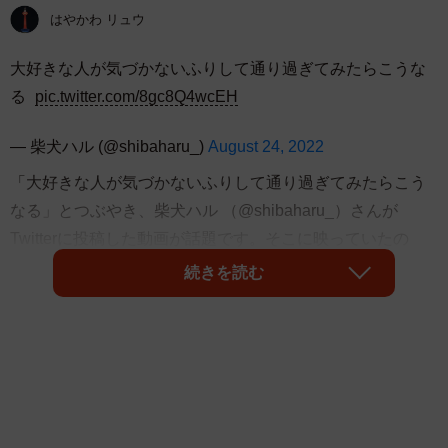
はやかわ リュウ
大好きな人が気づかないふりして通り過ぎてみたらこうな
る
pic.twitter.com/8gc8Q4wcEH
— 柴犬ハル (@shibaharu_)
August 24, 2022
「大好きな人が気づかないふりして通り過ぎてみたらこう
なる」とつぶやき、柴犬ハル （@shibaharu_）さんが
Twitterに投稿した動画が話題です。そこに映っていたの
は、「大好きな人」がこちらにやって来たことに気づき、
続きを読む
巻き尻尾をプリプリプリ！と嬉しそうにふり続ける柴犬の
可愛い後ろ姿。しかし、知らんぷりをする「大好きな人」
にヴーッと鳴いて怒りながらも、最後には「大好きな人」
に向かって猛ダッシュ！
「しっぽ、フリフリが可愛すぎる♡」「あ、来たー、嬉し