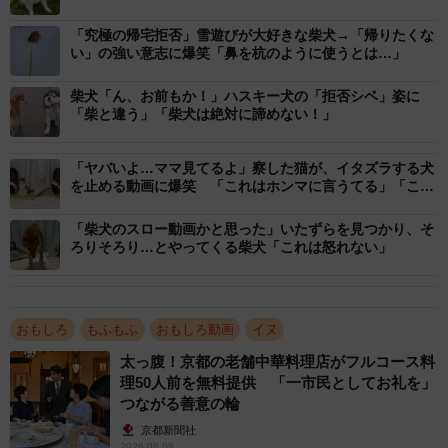
「究極の帰宅拒否」雪遊びが大好きな柴犬→「帰りたくな
い」の強い意志に爆笑「鼻を杭のように使うとは…」
柴犬「ん、お前もか！」ハスキー犬の「拒否シベ」姿に
「柴と違う」「柴犬は絶対に諦めない！」
「ヤバいよ…ママ見てるよ」察した猫が、イタズラする犬
を止める動画に爆笑 「これはホンマに言うてる」「こっ
ちの様子を伺うの可愛い」
「柴犬のスロー動画かと思った」いたずらを見つかり、そ
ろりそろり…とやってくる柴犬「これは怒れない」
おもしろ
もふもふ
おもしろ動画
イヌ
1/8
太っ腹！京都の老舗中華料理店がフルコース料
「大好きな人」の姿を見つけて尻尾をプリプリしていた柴犬、ハルちゃ
理50人前を無料提供 「一市民としてお礼を」
ん。夏は冷んやりグッズをつけてお散歩します☆（提供：柴犬ハルさ
つながる善意の輪
ん）
京都新聞社
2026.08.08