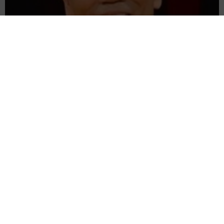
6/8
愛車は総走行距離17万キロのホンダレジェンド 「どなたか欲
しい方が居たら」 大御所漫才師が譲渡の意向
おかえりー！（動画からキャプチャー／提供：柴犬ハルさん）
まいどなトピック
ーーだまされたことに気づくなんて賢いですね。動画の最
2026.08.06
後、いても立ってもいられなくて、ご主人の方にダッシュ
【漫画】「高い家賃を払えるのに、まだ欲し
して行ったハルちゃん。動画の後はどうなったのですか？
い？」高級レジデンスの七夕飾り、書かれた願
い事にびっくり 人の欲には終わりがないのか
松波 穂乃圭
「戻ってきた夫に飛びついていました。だましたな！と、
2026.08.06
うなって怒っていたはずですが、ヒコーキ耳で大歓迎し
大河出演の39歳俳優 真夏の海で赤銅色の肉体
て、その後はたくさんなでてもらっていました」
美を連投 「バッキバキだな」「ばり渋いで
す」
まいどなトピック