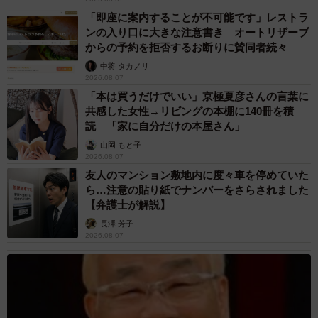
「即座に案内することが不可能です」レストラ
ンの入り口に大きな注意書き オートリザーブ
からの予約を拒否するお断りに賛同者続々
中将 タカノリ
2026.08.07
「本は買うだけでいい」京極夏彦さんの言葉に
共感した女性→リビングの本棚に140冊を積
読 「家に自分だけの本屋さん」
山岡 もと子
2026.08.07
友人のマンション敷地内に度々車を停めていた
ら…注意の貼り紙でナンバーをさらされました
【弁護士が解説】
長澤 芳子
2026.08.07