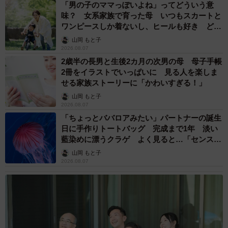
4/8
「男の子のママっぽいよね」ってどういう意
味？ 女系家族で育った母 いつもスカートと
「なんで？なんで知らんぷりするの！？」（動画からキャプチャー／提
ワンピースしか着ないし、ヒールも好き どの
供：柴犬ハルさん）
へんが…
山岡 もと子
2026.08.07
ーー動画の最初、ヴフッとうなってるのが「知らんぷりを
2歳半の長男と生後2カ月の次男の母 母子手帳
されたタイミング」だったのでしょうね。その後、からか
2冊をイラストでいっぱいに 見る人を楽しま
せる家族ストーリーに「かわいすぎる！」
われたことに気づいて、「ヴーッ…」と言ってますね
山岡 もと子
（笑）。
2026.08.07
「ちょっとババロアみたい」パートナーの誕生
「ハルは遠くからでも家族のことはなんとなくわかってい
日に手作りトートバッグ 完成まで1年 淡い
るのですが、背格好が似てる人に対して間違えることもあ
藍染めに漂うクラゲ よく見ると…「センスす
ごい」
ります。だから今回も、そうかな？合ってるかな？と、尻
山岡 もと子
2026.08.07
尾を振って待っていたのに通り過ぎたので、”ヴフッ”のタイ
ミングで、勘違いだったかもと思ったはずです。でもすぐ
に戻って来たので、やっぱりだまされた！ということに怒
ったのだと思います（笑）」