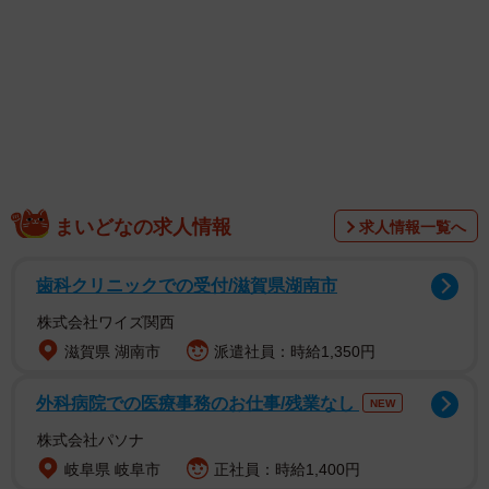
い嬉しい、あれー？」「お、おぃ、コラッ…シカトすんな
や！」と、アテレコみたいなリプライも殺到した、スネる
様子も可愛い柴犬のお出迎え姿について、飼い主さんにお
話を聞きました。
えっ！？
なんで知らんぷりするの？
「途中で『えっ！？』みたいに、耳がぴくってなるのがめ
まいどなの求人情報
求人情報一覧へ
っちゃかわいいですね」と、スネる姿を愛でるリプライも
寄せられたのは、
積もった雪に鼻をズボッと突き刺し「帰
歯科クリニックでの受付/滋賀県湖南市
宅を拒否」する楽しい様子でも話題
になった、ハルちゃ
ん。「頑固でツンデレ」なのも魅力の、６歳になる柴犬の
株式会社ワイズ関西
女の子です。「頑固でツンデレ」だけど、「大好きな人」
滋賀県 湖南市
派遣社員：時給1,350円
には一直線なハルちゃんについて、飼い主さんにお話を伺
外科病院での医療事務のお仕事/残業なし
NEW
いました。
株式会社パソナ
岐阜県 岐阜市
正社員：時給1,400円