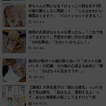
「大好きな人」かな？合ってるかな？
赤ちゃんが気になる？ひょっこり顔を出す2匹
の猫の愛らしさに悶絶…！ 「こんなかわいい
ーー尻尾のプリプリ具合から、ハルちゃんがどれだけ「大
構図あります？」「ベストショットすぎる！」
好きな人」のことを好きか伝わってきますね。ハルちゃん
梨木 香奈
の「大好きな人」とはどんな方なのですか？
2026.08.08
猫用の爪研ぎおもちゃを買ったら…「これで合
ってますか？」予想外の使い方が大反響
「私の夫になります。ハルの飼い主は私の母なので、ハル
「100点満点」「かわいいからよし！」
にとっては”お兄ちゃん”という感じなのだと思います」
梨木 香奈
2026.08.07
猫2匹が段ボール箱の取り合いで「ポコスカ猫
パンチ」の応酬 その後の心温まる結末に「愛
～！」「おばちゃん泣きそうや…」
梨木 香奈
2026.08.07
【漫画】大学生息子の「頼れる彼氏」っぷりを
見て母は絶句 「起きなよ、遅刻するよ」っ
て…あなた毎朝私が起こしてますけど？笑
松波 穂乃圭