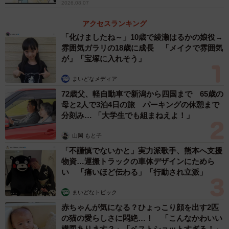
2026.08.07
アクセスランキング
「化けましたね～」10歳で綾瀬はるかの娘役→
雰囲気ガラリの18歳に成長 「メイクで雰囲気
が」「宝塚に入れそう」
まいどなメディア
72歳父、軽自動車で新潟から四国まで 65歳の
母と2人で3泊4日の旅 パーキングの休憩まで
分刻み… 「大学生でも組まねえよ！」
山岡 もと子
「不謹慎でないかと」実力派歌手、熊本へ支援
物資…運搬トラックの車体デザインにためら
い 「痛いほど伝わる」「行動され立派」
まいどなトピック
赤ちゃんが気になる？ひょっこり顔を出す2匹
の猫の愛らしさに悶絶…！ 「こんなかわいい
構図あります？」「ベストショットすぎる！」