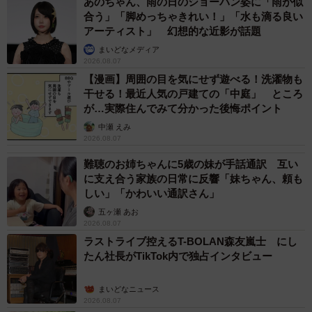
あのちゃん、雨の日のショーパン姿に「雨が似
合う」「脚めっちゃきれい！」「水も滴る良い
アーティスト」 幻想的な近影が話題
まいどなメディア
2026.08.07
【漫画】周囲の目を気にせず遊べる！洗濯物も
干せる！最近人気の戸建ての「中庭」 ところ
が…実際住んでみて分かった後悔ポイント
中瀬 えみ
2026.08.07
難聴のお姉ちゃんに5歳の妹が手話通訳 互い
に支え合う家族の日常に反響「妹ちゃん、頼も
しい」「かわいい通訳さん」
五ヶ瀬 あお
2026.08.07
ラストライブ控えるT-BOLAN森友嵐士 にし
たん社長がTikTok内で独占インタビュー
まいどなニュース
2026.08.07