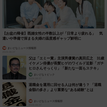
【お盆の帰省】既婚女性の半数以上が「日常より疲れる」 気
遣いや準備で深まる夫婦の温度感ギャップ鮮明に
まいどなニュース情報部
2026.08.07
父は「エミー賞」主演男優賞の真田広之 31歳
イケメン俳優が長髪ヒゲのワイルド近影「ガチ
ヒロさんそっくり」「新たな一面もステキ」
まいどなトピック
2026.08.07
退職金を運用に回せる人は何が違う？ 「退職
金額の多さ」より重要な“ある経験”とは
まいどなニュース情報部
2026.08.07