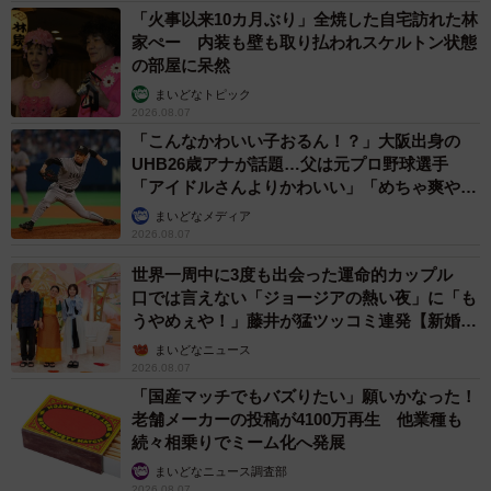
「火事以来10カ月ぶり」全焼した自宅訪れた林
家ぺー 内装も壁も取り払われスケルトン状態
の部屋に呆然
まいどなトピック
2026.08.07
「こんなかわいい子おるん！？」大阪出身の
UHB26歳アナが話題…父は元プロ野球選手
「アイドルさんよりかわいい」「めちゃ爽や
か」
まいどなメディア
2026.08.07
5/8
世界一周中に3度も出会った運命的カップル
口では言えない「ジョージアの熱い夜」に「も
「大好きな人」に向かってダッシュ！（動画からキャプチャー／提供：
うやめぇや！」藤井が猛ツッコミ連発【新婚さ
柴犬ハルさん）
ん】
まいどなニュース
2026.08.07
「国産マッチでもバズりたい」願いかなった！
老舗メーカーの投稿が4100万再生 他業種も
続々相乗りでミーム化へ発展
まいどなニュース調査部
2026.08.07