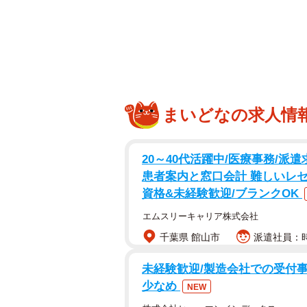
PT
小学校1年生のときに「学年代
「PTA活動は早いうちにやっておい
にリサーチして、働いていても割と
まいどなの求人情
小学校3年生）に聞きました。
◇ ◇
20～40代活躍中/医療事務/派
患者案内と窓口会計 難しいレ
資格&未経験歓迎/ブランクOK
▽どんな係を担当した？
子どもが小学校1年生のとき「学年代
エムスリーキャリア株式会社
などをクラスに一斉メールするとい
千葉県 館山市
派遣社員：時
▽具体的にどんなことするの？
未経験歓迎/製造会社での受付事
少なめ
PTAの役員さんから「この内容を流
NEW
ールを流します。お互いのアドレスが