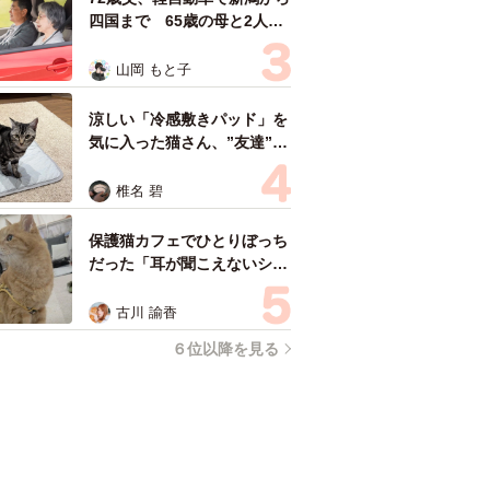
四国まで 65歳の母と2人で
3泊4日の旅 パーキングの休
憩まで分刻み… 「大学生で
山岡 もと子
も組まねえよ！」
涼しい「冷感敷きパッド」を
気に入った猫さん、”友達”を
ヨイショヨイショとご招待、
毛づくろいでおもてなし
椎名 碧
保護猫カフェでひとりぼっち
だった「耳が聞こえないシニ
ア猫」と運命の出会い→重度
のペットロスで適応障害だっ
古川 諭香
た女性の人生が一変
６位以降を見る