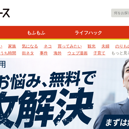
もふもふ
ライフハック
い
家族
気になる
ネコ
買ってみたい
観光
夫婦
のりも
うち時間
街ネタ
事件
海外
ウェブ漫画
子育て
もっと見