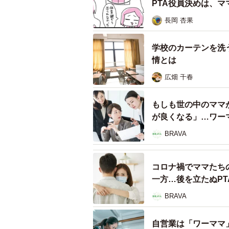
PTA役員決めは、
長岡 杏果
学校のカーテンを洗
情とは
広畑 千春
もしも世の中のママ
が良くなる」…ワー
BRAVA
コロナ禍でママたち
一方…後を立たぬPT
BRAVA
自営業は「ワーママ