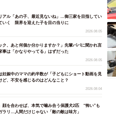
している方数人が、いろいろな指示出しをしてくれまし
リアル「あの子、最近見ないね」…御三家を目指してい
いさつ回り、お祭りのポスターを貼る（場所は毎年決ま
ていく 限界を迎えた子を目の当りに
2026.08.05
綿あめ製造機（？）を校庭の定位置に設置して、諸々作
ん数人で）。
ック、あと何個か分かりますか？」先輩パパに聞かれ言
綿あめ作成と露店に並んでいる人の誘導を交代で行う
家事は「かなりやってる」はずだった
はほぼ全員で）
2026.08.05
ォローなどでなにかしらバタバタ動いていました。
は妊娠中のママの約半数が「子どもにショート動画を見
けど、不安を感じるのはどんなこと？
主人や母に私がいない間の世話をお願いしなければいけ
2026.08.04
、お祭り自体が16時～18時半だったので、後片付けや
てしまい、下の子が大泣きして主人や母が大変だったこ
」顔を合わせば、本気で噛み合う保護犬2匹 “怖い”も
ガラリ…人間だけじゃない「敵の敵は味方」