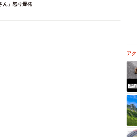
さん」怒り爆発
2/5
係」が意外と大変だったけど…
しては一番人数が多い「イベント係」を希望したという
アク
・4歳）。人数が多ければ、1人当たりの分担もそんなに
ですが…。
間に2日間にわたって盛大な夏祭りが行われます。学年
年生だった娘の学年は「綿あめ」担当でした。大まかに
、後片付けなのですが、それが意外と大変でした。