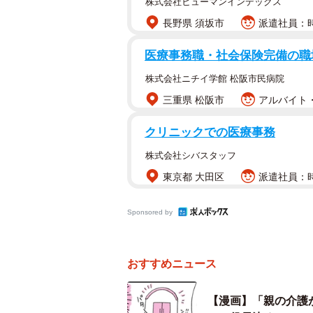
株式会社ヒューマンインデックス
拶を入れたり。お知らせ事項やイベン
長野県 須坂市
派遣社員：時給
くらいのペースでした。学年代表は
医療事務職・社会保険完備の職
メールを送っていました。そのほかは
や合唱コンクールなどのイベントの
株式会社ニチイ学館 松阪市民病院
た。
三重県 松阪市
アルバイト・
クリニックでの医療事務
▽一番苦労したこと
苦労したというか、理事会のたびに
株式会社シバスタッフ
学期以降は出席も分担し、出席回数
東京都 大田区
派遣社員：時
▽経験したからこそ感じたメリット
Sponsored by
人とのつながりができたことです。
できた時間はとても楽しかったし、
おすすめニュース
かったですね。デメリットと言えるか
され、また数年後も何かやってくれ
【漫画】「親の介護
た。