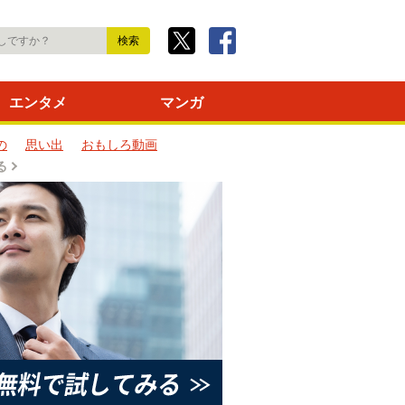
エンタメ
マンガ
の
思い出
おもしろ動画
る