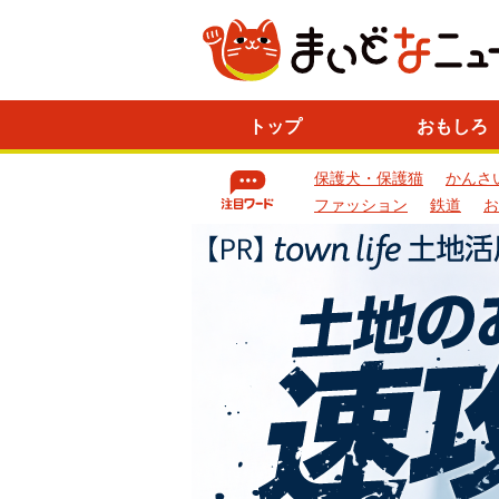
ニ
トップ
おもしろ
ュ
ー
保護犬・保護猫
かんさ
ス
一
ファッション
鉄道
お
覧