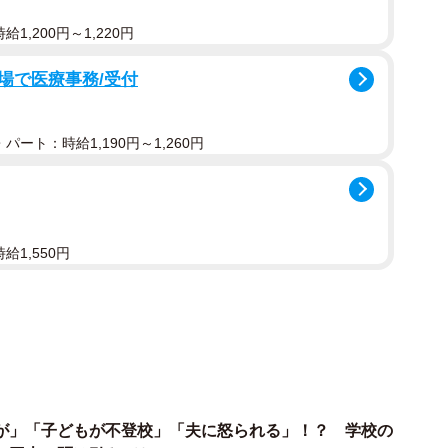
トの注意事項くらいだったので、1学期に2～3回送る
1,200円～1,220円
クラスで2人いたので、男子児童と女子児童で分担して
場で医療事務/受付
2カ月に1回開催されるPTA理事会に出席する、運動会
ときに受付や誘導などのお手伝いをする…くらいでし
パート：時給1,190円～1,260円
半休を取るのがキツかったです。2人体制だったので、2
も減って楽になりましたね。
給1,550円
とデメリット
理事会の後や手伝いのときなど、学年を超えて色々話が
さまざまなジャンルの情報も聞けて参考になることも多
分かりませんが、一度PTAをやると「経験者」とみな
るよね？的な空気があるのでそれがちょっと困りまし
が」「子どもが不登校」「夫に怒られる」！？ 学校の