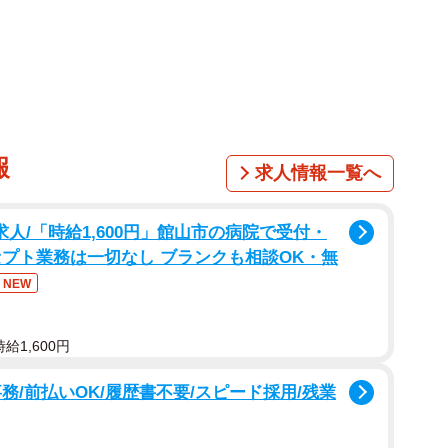
A経験者に話を聞いてみると…
表係」に立候補
た方がいい」と聞き、就学前から同じ保育園の先輩ママ
やりやすい係に立候補したというMさん（子ども8歳／
報
求人情報一覧へ
遣求人/「時給1,600円」館山市の病院で受付・
セプト業務は一切なし ブランクも相談OK・無
NEW
表係」といって、主にPTAが学校全体に伝えたいこと
う役割です。
給1,600円
務/前払いOK/履歴書不要/スピード採用/残業
してください」というメールが来たら、クラス全員にメ
分からないよう宛先をBccにしたり、簡単な時候の挨