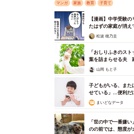
マンガ
家族
教育
子育て
1年生のときからイベント係を経験
た。作業内容としては、
【漫画】中学受験の
・お祭りの1カ月ほど前に近所にあ
たはずの家庭が消え
っている）
松波 穂乃圭
・祭り前日に小学校の保管場所から
業しやすいように準備する（もちろ
「おしりふきのスト
・祭り当日（2日間のどちらか）に
葉を詰まらせる夫 
・祭り後の撤去、翌日の掃除（これ
山岡 もと子
という感じでしたが、2日間ともフ
子どもがいる、また
▽一番苦労したこと
せている」…便利だ
当時まだ下の子が1歳だったので、
まいどなデータ
なかったことです。特に当日2日間は
掃除などでけっこう遅くまでかかっ
「世の中で一番嫌い
とですかね。
のの前では、態度が