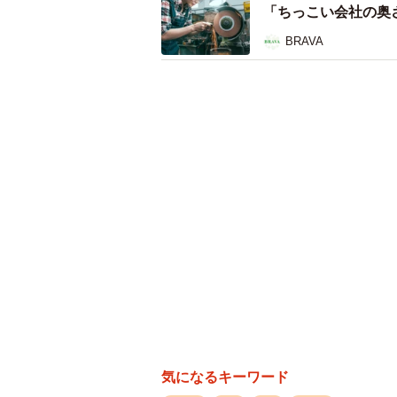
「ちっこい会社の奥
BRAVA
楽だと言われていた「イベント
抽選でPTAに当たってしまい、係と
Tさん（子ども11歳／小学校5年生
大きくないかな？と思っていたよう
◇ ◇
▽どんな係を担当した？
娘が通う小学校では、毎年夏休み期
ごとに分担は決まっていて、当時3
いえば事前準備、当日の綿あめ作り
気になるキーワード
▽具体的にどんなことするの？