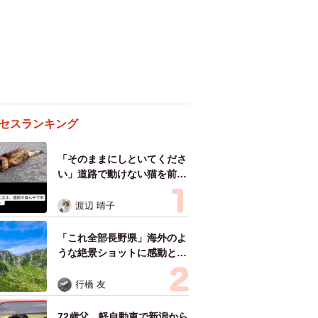
セスランキング
「そのままにしといてくださ
い」道路で動けない猫を前に
返された一言… 懸命に生き
ようとした4日間 「命の重
渡辺 晴子
さはみんな同じ」保護団体代
表の訴え
「これ全部長野県」海外のよ
うな絶景ショットに感動と反
響「離れてからいいところだ
ったんだって気づいた」
行橋 友
72歳父、軽自動車で新潟から