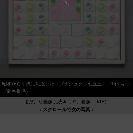
昭和から平成に流通した「プチシュクル七五三」（駒平キウ
ブ商事提供）
まだまだ画像は続きます。画像（9/18）
↓ スクロールで次の写真 ↓