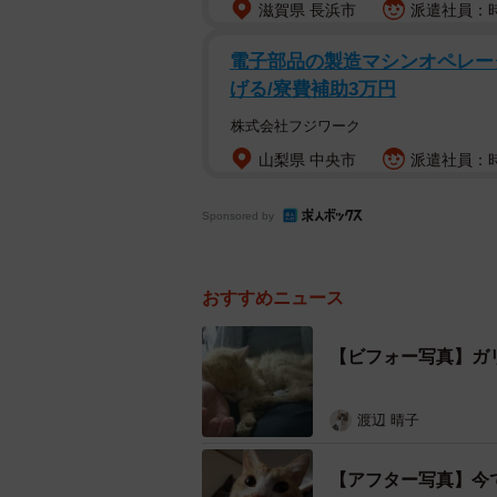
滋賀県 長浜市
派遣社員：時給
電子部品の製造マシンオペレータ
げる/寮費補助3万円
株式会社フジワーク
山梨県 中央市
派遣社員：時
Sponsored by
おすすめニュース
【ビフォー写真】ガ
渡辺 晴子
【アフター写真】今