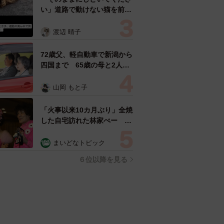
い」道路で動けない猫を前に
返された一言… 懸命に生き
ようとした4日間 「命の重
渡辺 晴子
さはみんな同じ」保護団体代
表の訴え
72歳父、軽自動車で新潟から
四国まで 65歳の母と2人で
3泊4日の旅 パーキングの休
憩まで分刻み… 「大学生で
山岡 もと子
も組まねえよ！」
「火事以来10カ月ぶり」全焼
した自宅訪れた林家ぺー 内
装も壁も取り払われスケルト
ン状態の部屋に呆然
まいどなトピック
６位以降を見る