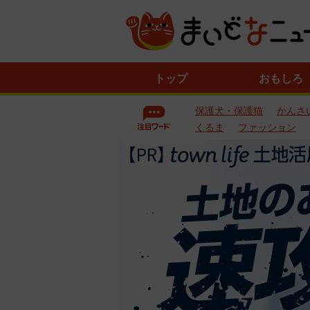
ニ
トップ
おもしろ
ュ
ー
保護犬・保護猫
かんさ
ス
一
くるま
ファッション
覧