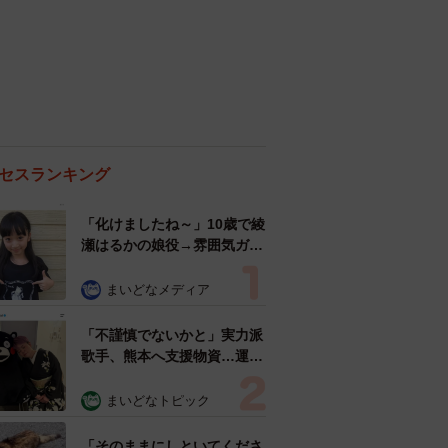
セスランキング
「化けましたね～」10歳で綾
瀬はるかの娘役→雰囲気ガラ
リの18歳に成長 「メイクで
雰囲気が」「宝塚に入れそ
まいどなメディア
う」
「不謹慎でないかと」実力派
歌手、熊本へ支援物資…運搬
トラックの車体デザインにた
めらい 「痛いほど伝わる」
まいどなトピック
「行動され立派」
「そのままにしといてくださ