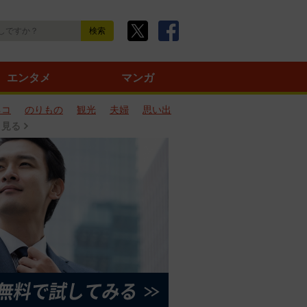
エンタメ
マンガ
ネコ
のりもの
観光
夫婦
思い出
と見る