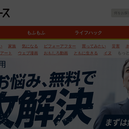
もふもふ
ライフハック
い
家族
気になる
ビフォーアフター
買ってみたい
災害
アート
ウェブ漫画
おもしろ動画
ともに生きる
イヌ
もっ