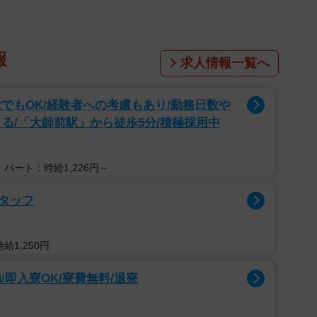
報
求人情報一覧へ
でもOK/経験者への考慮もあり/勤務日数や
る/「大師前駅」から徒歩5分/積極採用中
パート：時給1,226円～
タッフ
給1,250円
即入寮OK/寮費無料/退寮